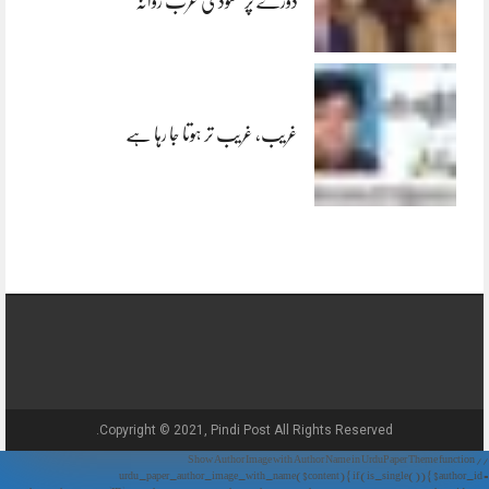
دورے پر سعودی عرب روانہ
غریب، غریب تر ہوتا جا رہا ہے
Copyright © 2021, Pindi Post All Rights Reserved.
// Show Author Image with Author Name in UrduPaper Theme function
urdu_paper_author_image_with_name($content) { if (is_single()) { $author_id =