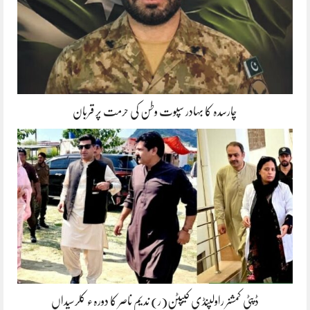
چارسدہ کا بہادر سپوت وطن کی حرمت پر قربان
ڈپٹی کمشنر راولپنڈی کیپٹن(ر) ندیم ناصر کا دورہء کلرسیداں