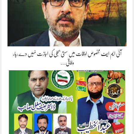
آئی ایم ایف مخصوص اوقات میں سستی بجلی کی اجازت نہیں دے رہا،
وفاقی…