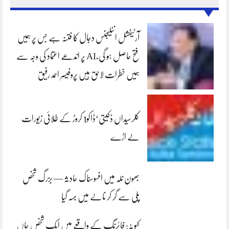
آرٹیفشل انٹلیجنس دجال کا فتنہ ہے جس پر ہمیں
فتح حاصل ہو گی،AI پر اندھے اعتماد کی وجہ سے
ہمیں خطرات لاحق ہیں پروفیسر احمد رفیق
کلرسیداں ڈکیتی‘ڈاکو1 کروڑ کے طلائی زیورات
لے اڑے
بھون نلہ میں افسوسناک حادثہ — بزرگ شخص
پلی سے گر کر نالے میں بہہ گیا
کہوٹہ: فائرنگ کے واقعے میں ایک شخص جاں