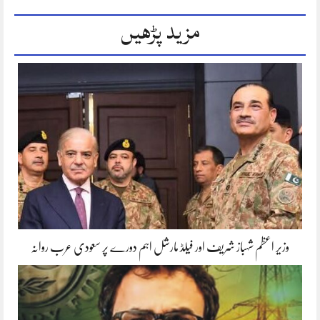
مزید پڑھیں
وزیر اعظم شہباز شریف اور فیلڈ مارشل اہم دورے پر سعودی عرب روانہ