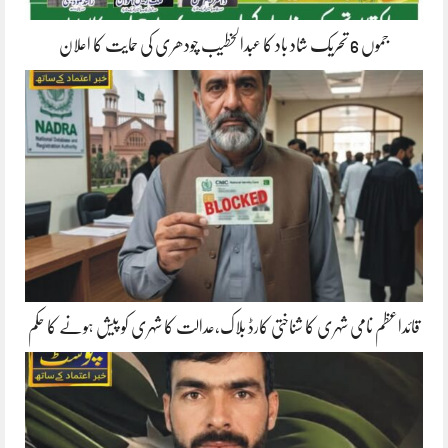
جموں 6 تحریک شاد باد کا عبدالخطیب چودھری کی حمایت کا اعلان
قائداعظم نامی شہری کا شناختی کارڈ بلاک،عدالت کا شہری کو پیش ہونے کا حکم