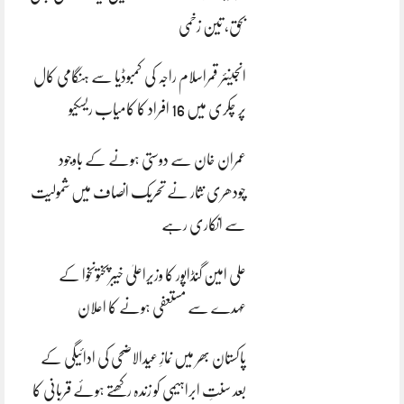
بحق، تین زخمی
انجینئر قمراسلام راجہ کی کمبوڈیا سے ہنگامی کال
پر چکری میں 16 افراد کا کامیاب ریسکیو
عمران خان سے دوستی ہونے کے باوجود
چودھری نثار نے تحریک انصاف میں شمولیت
سے انکاری رہے
علی امین گنڈاپور کا وزیراعلیٰ خیبرپختونخوا کے
عہدے سے مستعفی ہونے کا اعلان
پاکستان بھر میں نمازِ عیدالاضحی کی ادائیگی کے
بعد سنتِ ابراہیمی کو زندہ رکھتے ہوئے قربانی کا