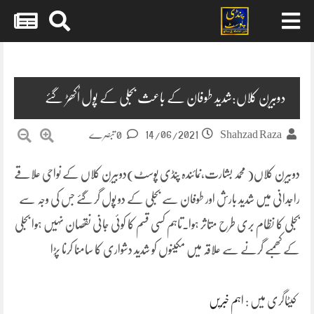
Skip
to
content
دوبیرن کلاں:شدید طوفان کے باعث بجلی کے پول اُکھڑ گئے
14/06/2021
Shahzad Raza
0 تبصرے
دوبیرن کلاں( محمد بشارت،نمائندہ پنڈی پوسٹ)دوبیرن کلاں کے نواحی علاقے
راجدانی میں شدید بارش اور طوفان سے بجلی کے دو پول گر گئے جس کی وجہ سے
بجلی کا نظام بری طرح متاثر ہوا۔تاہم کسی قسم کا کوئی جانی نقصان نہیں ہوا بجلی
کے کھمبے گرنے سے علاقہ میں مکینوں کو شدید دشواری کا سامنا کرنا پڑا
کیٹاگری میں :
اہم خبریں