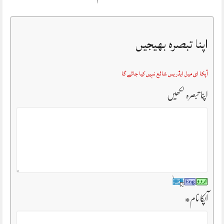
اپنا تبصرہ بھیجیں
آپکا ای میل ایڈریس شائع نہیں کیا جائے گا
اپنا تبصرہ لکھیں
آپکا نام
*