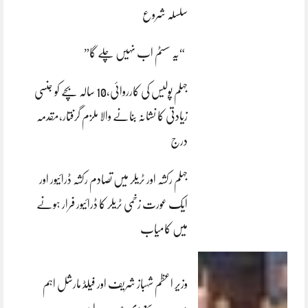
سلسلہ شروع
“یہ سسٹم اب نہیں چلے گا”
جہلم پولیس کی کارروائی،10 سالہ بچے کو جنسی
زیادتی کا نشانہ بنانے والا ملزم گرفتار،مقدمہ
درج
جہلم رکشہ اور ٹریلر میں تصادم رکشہ ڈرائیور اور
ایک عورت زخمی ٹریلر کا ڈرائیور فرار ہونے
میں کامیاب
وزیر اعظم شہباز شریف اور فیلڈ مارشل اہم