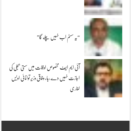
“یہ سسٹم اب نہیں چلے گا”
آئی ایم ایف مخصوص اوقات میں سستی بجلی کی
اجازت نہیں دے رہا، وفاقی وزیر توانائی اویس
لغاری