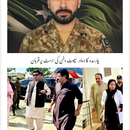
چارسدہ کا بہادر سپوت وطن کی حرمت پر قربان