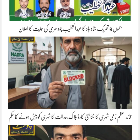
جموں 6 تحریک شاد باد کا عبدالخطیب چودھری کی حمایت کا اعلان
قائداعظم نامی شہری کا شناختی کارڈ بلاک،عدالت کا شہری کو پیش ہونے کا حکم