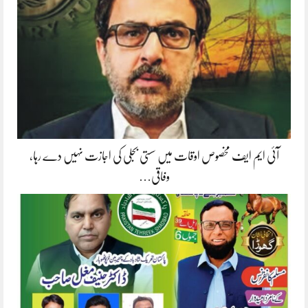
آئی ایم ایف مخصوص اوقات میں سستی بجلی کی اجازت نہیں دے رہا،
وفاقی…