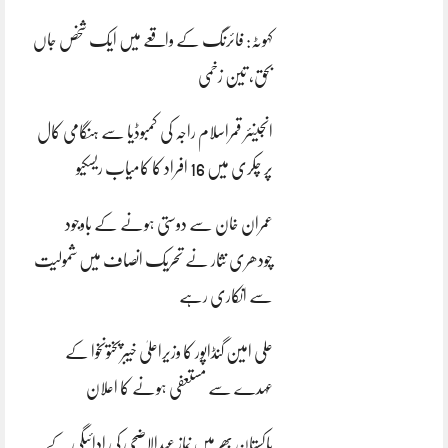
کہوٹہ: فائرنگ کے واقعے میں ایک شخص جاں
بحق، تین زخمی
انجینئر قمراسلام راجہ کی کمبوڈیا سے ہنگامی کال
پر چکری میں 16 افراد کا کامیاب ریسکیو
عمران خان سے دوستی ہونے کے باوجود
چودھری نثار نے تحریک انصاف میں شمولیت
سے انکاری رہے
علی امین گنڈاپور کا وزیراعلیٰ خیبرپختونخوا کے
عہدے سے مستعفی ہونے کا اعلان
پاکستان بھر میں نمازِ عیدالاضحی کی ادائیگی کے