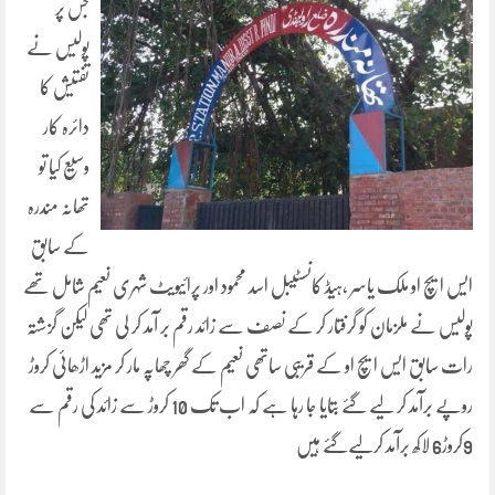
جس پر
پولیس نے
تفتیش کا
دائرہ کار
وسیع کیا تو
تھانہ مندرہ
کے سابق
ایس ایچ او ملک یاسر ،ہیڈ کانسٹیبل اسد محمود اور پرائیویٹ شہری نعیم شامل تھے
پولیس نے ملزمان کو گرفتار کر کے نصف سے زائد رقم بر آمد کر لی تھی لیکن گزشتہ
رات سابق ایس ایچ او کے قریبی ساتھی نعیم کے گھر چھاپہ مار کر مزید اڑھائی کروڑ
روپے برآمد کر لیے گئے بتایا جا رہا ہے کہ اب تک 10 کروڑ سے زائد کی رقم سے
9کروڑ6 لاکھ برآمد کرلیےگئے ہیں