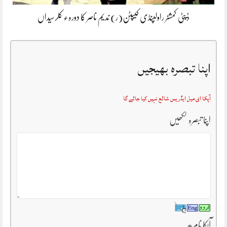
ڈپٹی کمشنر راولپنڈی کیپٹن(ر) ندیم ناصر کا دورہء کلرسیداں
اپنا تبصرہ بھیجیں
آپکا ای میل ایڈریس شائع نہیں کیا جائے گا
اپنا تبصرہ لکھیں
آپکا نام
*