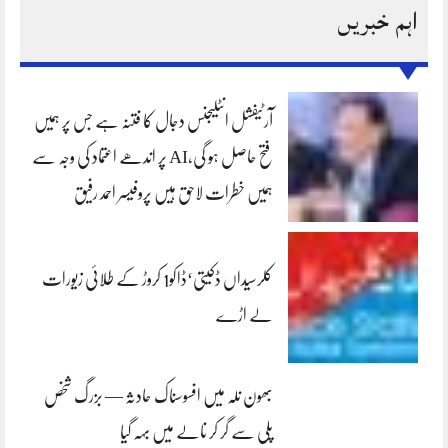
اہم خبریں
آرٹیفشل انٹلیجنس دجال کا فتنہ ہے جس پر ہمیں
فتح حاصل ہو گی،AI پر اندھے اعتماد کی وجہ سے
ہمیں خطرات لاحق ہیں پروفیسر احمد رفیق
کلرسیداں ڈکیتی‘ڈاکو1 کروڑ کے طلائی زیورات
لے اڑے
بھون نلہ میں افسوسناک حادثہ — بزرگ شخص
پلی سے گر کر نالے میں بہہ گیا