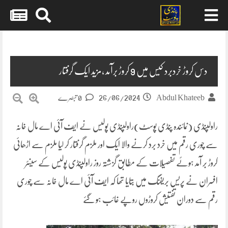
Skip
to
content
دس کروڑ خردبرد کیس میں 9 کروڑ برآمد ،مزید ایک گرفتار
26/06/2024
Abdul Khateeb
0 تبصرے
راولپنڈی (نمائندہ پنڈی پوسٹ)راولپنڈی پولیس نے ایف آئی اے مال خانہ
سے چوری رقم میں خرد برد کرنے والا ایک اور ملزم گرفتار کر لیا ملزم سے اڑھائی
کروڑ بر آمد ہوئے تفصیلات کے مطابق گزشتہ روز راولپنڈی پولیس کے سینئر
افسران نے پریس بریفنگ میں بتایا تھا کہ ایف آئی اے مال خانہ سے چوری
رقم سے دوران تفتیش کروڑوں روپے غائب ہو گئے