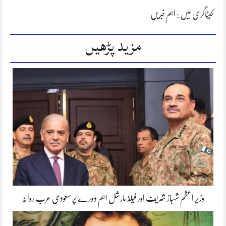
کیٹاگری میں :
اہم خبریں
مزید پڑھیں
وزیر اعظم شہباز شریف اور فیلڈ مارشل اہم دورے پر سعودی عرب روانہ