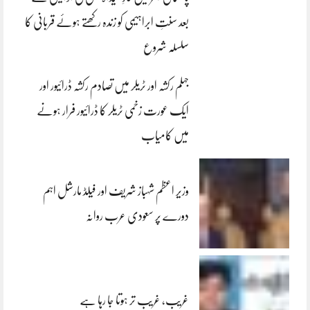
بعد سنتِ ابراہیمی کو زندہ رکھتے ہوئے قربانی کا
سلسلہ شروع
جہلم رکشہ اور ٹریلر میں تصادم رکشہ ڈرائیور اور
ایک عورت زخمی ٹریلر کا ڈرائیور فرار ہونے
میں کامیاب
وزیر اعظم شہباز شریف اور فیلڈ مارشل اہم
دورے پر سعودی عرب روانہ
غریب، غریب تر ہوتا جا رہا ہے