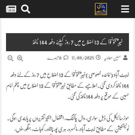
Skip
to
content
خیبرپختونخوا کے 13 اضلاع میں 7 روز کیلئے دفعہ 144 نافذ
11/08/2025
حسین معاویہ
0 تبصرے
ایبٹ آباد (نمائندہ خصوصی)خیبرپختونخوا کے 13 اضلاع میں 7 روز کےلئے دفعہ
144 نافذ کردی گئی۔اعلامیے کے مطابق خیبرپختونخوا کے 13 اضلاع میں چہلم امام
حسین کے موقع پر دفعہ 144نافذ کی گئی۔
موٹرسائیکل کی ڈبل سواری، وال چاکنگ، اشتعال انگیز تقریروں پر پابندی ہوگی۔
نوٹیفکیشن کے مطابق ایبٹ آباد، مانسہرہ، ہری پور پشاور، کوہاٹ، ہنگو، بنوں،