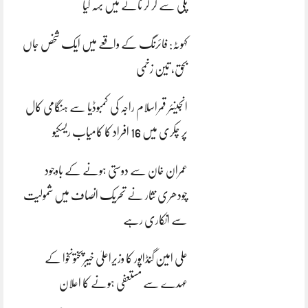
پلی سے گر کر نالے میں بہہ گیا
کہوٹہ: فائرنگ کے واقعے میں ایک شخص جاں
بحق، تین زخمی
انجینئر قمراسلام راجہ کی کمبوڈیا سے ہنگامی کال
پر چکری میں 16 افراد کا کامیاب ریسکیو
عمران خان سے دوستی ہونے کے باوجود
چودھری نثار نے تحریک انصاف میں شمولیت
سے انکاری رہے
علی امین گنڈاپور کا وزیراعلیٰ خیبرپختونخوا کے
عہدے سے مستعفی ہونے کا اعلان