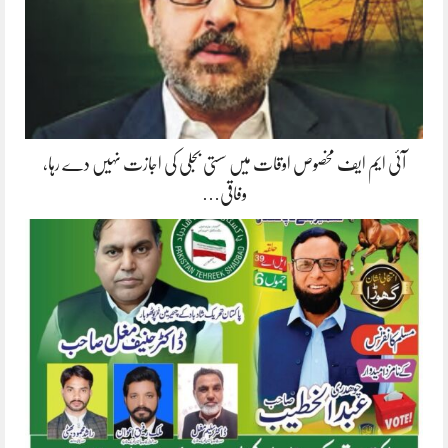
آئی ایم ایف مخصوص اوقات میں سستی بجلی کی اجازت نہیں دے رہا،
وفاقی…