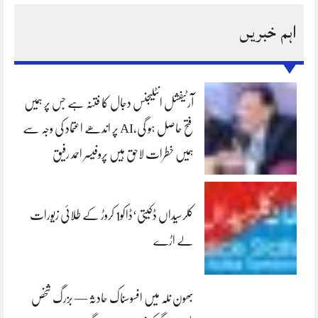
اہم خبریں
آرٹیفشل انٹلیجنس دجال کا فتنہ ہے جس پر ہمیں
فتح حاصل ہو گی،AI پر اندھے اعتماد کی وجہ سے
ہمیں خطرات لاحق ہیں پروفیسر احمد رفیق
کلرسیداں ڈکیتی‘ڈاکو1 کروڑ کے طلائی زیورات
لے اڑے
بھون نلہ میں افسوسناک حادثہ — بزرگ شخص