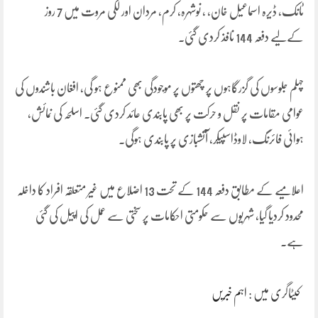
ٹانک، ڈیرہ اسماعیل خان، ، نوشہرہ، کرم، مردان اور لکی مروت میں 7 روز
کےلیے دفعہ 144 نافذ کردی گئی۔
چہلم جلوسوں کی گزرگاہوں پر چھتوں پر موجودگی بھی ممنوع ہو گی، افغان باشندوں کی
عوامی مقامات پر نقل و حرکت پر بھی پابندی عائد کردی گئی۔ اسلحہ کی نمائش،
ہوائی فائرنگ، لاوڈاسپیکر، آتشبازی پر پابندی ہوگی۔
اعلامیے کے مطابق دفعہ 144 کے تحت 13 اضلاع میں غیر متعلقہ افراد کا داخلہ
محدود کردیا گیا، شہریوں سے حکومتی احکامات پر سختی سے عمل کی اپیل کی گئی
ہے۔
کیٹاگری میں :
اہم خبریں