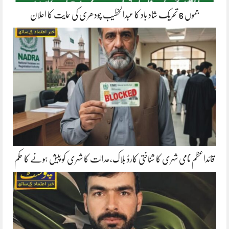
جموں 6 تحریک شاد باد کا عبدالخطیب چودھری کی حمایت کا اعلان
قائداعظم نامی شہری کا شناختی کارڈ بلاک،عدالت کا شہری کو پیش ہونے کا حکم