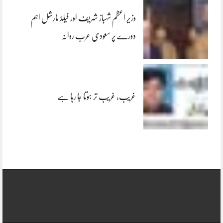
وزیر اعظم شہباز شریف اور فیلڈ مارشل اہم
دورے پر سعودی عرب روانہ
غریب، غریب تر ہوتا جا رہا ہے