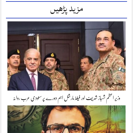
مزید پڑھیں
وزیر اعظم شہباز شریف اور فیلڈ مارشل اہم دورے پر سعودی عرب روانہ