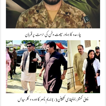
چارسدہ کا بہادر سپوت وطن کی حرمت پر قربان
ڈپٹی کمشنر راولپنڈی کیپٹن(ر) ندیم ناصر کا دورہء کلرسیداں