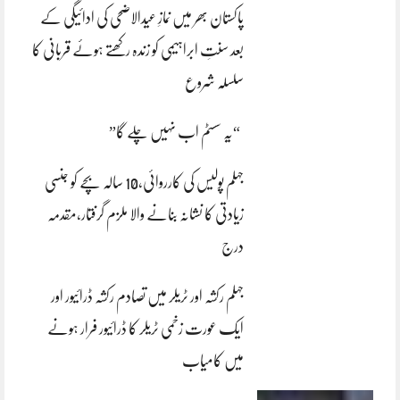
پاکستان بھر میں نمازِ عیدالاضحی کی ادائیگی کے
بعد سنتِ ابراہیمی کو زندہ رکھتے ہوئے قربانی کا
سلسلہ شروع
“یہ سسٹم اب نہیں چلے گا”
جہلم پولیس کی کارروائی،10 سالہ بچے کو جنسی
زیادتی کا نشانہ بنانے والا ملزم گرفتار،مقدمہ
درج
جہلم رکشہ اور ٹریلر میں تصادم رکشہ ڈرائیور اور
ایک عورت زخمی ٹریلر کا ڈرائیور فرار ہونے
میں کامیاب