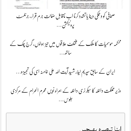
صحافی کو دھمکی دینا یا تشدد کرنا اب ناقابلِ ضمانت جرم قرار، جرنلسٹ
پروٹیکشن…
محکمہ موسمیات کا ملک کے مختلف علاقوں میں تیز ہواؤں، گرج چمک کے
ساتھ…
ایران کے سابق سپریم لیڈر شہید آیت اللہ علی خامنہ ای کی تجہیز و…
وزیر مملکت داخلہ کا سیکرٹری داخلہ کے ہمراہ نویں محرم الحرام کے مرکزی
جلوس…
اپنا تبصرہ بھیجیں