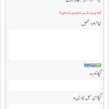
آپکا ای میل ایڈریس شائع نہیں کیا جائے گا
اپنا تبصرہ لکھیں
آپکا نام
*
آپکا ای میل ایڈریس
*