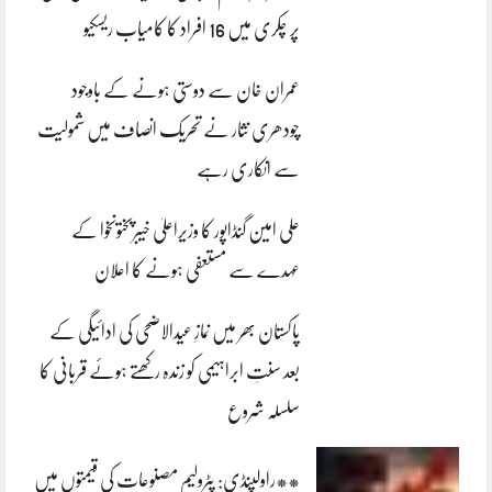
پر چکری میں 16 افراد کا کامیاب ریسکیو
عمران خان سے دوستی ہونے کے باوجود
چودھری نثار نے تحریک انصاف میں شمولیت
سے انکاری رہے
علی امین گنڈاپور کا وزیراعلیٰ خیبرپختونخوا کے
عہدے سے مستعفی ہونے کا اعلان
پاکستان بھر میں نمازِ عیدالاضحی کی ادائیگی کے
بعد سنتِ ابراہیمی کو زندہ رکھتے ہوئے قربانی کا
سلسلہ شروع
**راولپنڈی: پٹرولیم مصنوعات کی قیمتوں میں