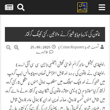
Skip
to
content
خاتون کی نازیبا ویڈیو شیئر کرنے والاتین رکنی گینگ گرفتار
25/06/2025
آصف شاہ (Crime Reporter)
0 تبصرے
راولپنڈی نیشنل سائبر کرائم انوسٹی گیشن ایجنسی (این سی سی آئی اے)
راولپنڈی نے خاتون کی برہنہ اور قابل اعتراض تصاویر و ویڈیو واٹس ایپ گروپ
میں شئیر کرنے اور بلیک میلنگ میں مطلوب بھائی بہنوں پر مشتمل 3 رکنی گروہ
گرفتار کرلیا مسماۃ (م ق) نامی متاثرہ خاتون کی شکائیت پر گرفتار ہونے والے گروہ
میں شامل بہنوں تسمیہ فاروق، صائمہ نورین اور ان کا بھائی عامر فاروق شامل
ہیں ملزمان شہریوں کو نفسیاتی جال میں پھنسا کر ان کی نجی زندگی کو نشانہ بناتے