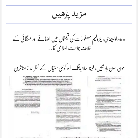
مزید پڑھیں
**راولپنڈی: پٹرولیم مصنوعات کی قیمتوں میں اضافے اور مہنگائی کے
خلاف جماعت اسلامی کا…
مون سون بارشیں، لینڈ سلائیڈنگ اور کوٹلی ستیاں کے نظر انداز متاثرین