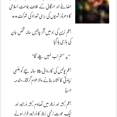
اضافے اور مہنگائی کے خلاف جماعت اسلامی
کا دھرنا، شہریوں کی بڑی تعداد کی شرکت**
جہلم ٹرین کی زد میں آکر چالیس سالہ شخص جان
کی بازی ہارگیا
“یہ سسٹم اب نہیں چلے گا”
جہلم پولیس کی کارروائی،10 سالہ بچے کو جنسی
زیادتی کا نشانہ بنانے والا ملزم گرفتار،مقدمہ
درج
جہلم رکشہ اور ٹریلر میں تصادم رکشہ ڈرائیور اور
ایک عورت زخمی ٹریلر کا ڈرائیور فرار ہونے