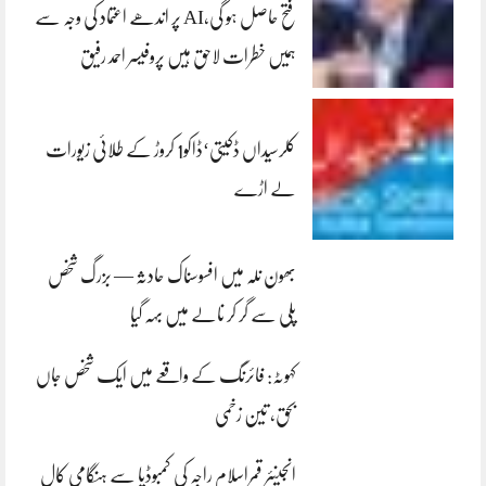
فتح حاصل ہو گی،AI پر اندھے اعتماد کی وجہ سے
ہمیں خطرات لاحق ہیں پروفیسر احمد رفیق
کلرسیداں ڈکیتی‘ڈاکو1 کروڑ کے طلائی زیورات
لے اڑے
بھون نلہ میں افسوسناک حادثہ — بزرگ شخص
پلی سے گر کر نالے میں بہہ گیا
کہوٹہ: فائرنگ کے واقعے میں ایک شخص جاں
بحق، تین زخمی
انجینئر قمراسلام راجہ کی کمبوڈیا سے ہنگامی کال