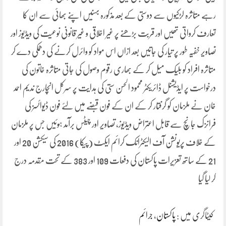
رہے متاثرہ لڑکیوں سے دوستی کے بعد مذکورہ بہنیں اپنے بھائی سے ان کا
تعارف کرواتی تھیں اور قربت بڑھنے پر غیر اخلاقی و غیر قانونی نوعیت کی ویڈیوز اور
تصاویر خفیہ طور پر تیار کی جاتیں بعد ازاں اس مواد کو وائرل کرنے کی دھمکی دے کر
متاثرہ افراد کو بلیک میل کر کے بھاری رقوم وصول کی جاتی متاثرہ خاتون کی
درخواست پر ایڈیشنل ڈائریکٹر محمود الحسن ستی کی ہدایت پر سرکل انچارج ندیم احمد
خان نے ملزمان کو گرفتار کر کے ان کے فون قبضے میں لئے فون ڈیوائسز کی
فرانزک جانچ سے قابل اعتراض ویڈیوز، تصاویر اور چیٹس برآمد ہوئیں جس پر ملزمان
کے خلاف پریونشن آف الیکٹرانک کرائم ایکٹ (پیکا) 2016 کی سیکشن 20 اور
21 کے ساتھ تعزیرات پاکستان کی دفعات 109 اور 383 کے تحت مقدمہ درج
کر لیا گیا
کیٹاگری میں :
پاکستان
،
جرائم