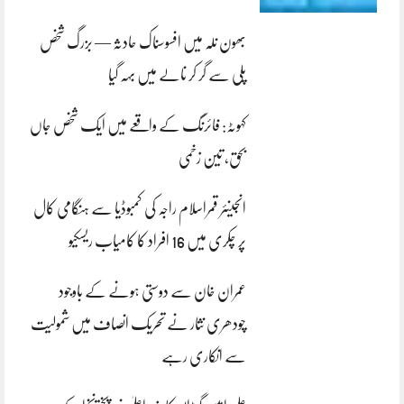
بھون نلہ میں افسوسناک حادثہ — بزرگ شخص
پلی سے گر کر نالے میں بہہ گیا
کہوٹہ: فائرنگ کے واقعے میں ایک شخص جاں
بحق، تین زخمی
انجینئر قمراسلام راجہ کی کمبوڈیا سے ہنگامی کال
پر چکری میں 16 افراد کا کامیاب ریسکیو
عمران خان سے دوستی ہونے کے باوجود
چودھری نثار نے تحریک انصاف میں شمولیت
سے انکاری رہے