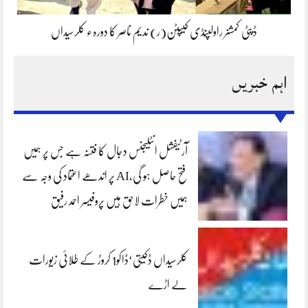
ڈپٹی کمشنر راولپنڈی کیپٹن(ر) ندیم ناصر کا دورہء کلرسیداں
اہم خبریں
آرٹیفشل انٹلیجنس دجال کا فتنہ ہے جس پر ہمیں
فتح حاصل ہو گی،AI پر اندھے اعتماد کی وجہ سے
ہمیں خطرات لاحق ہیں پروفیسر احمد رفیق
کلرسیداں ڈکیتی‘ڈاکو1 کروڑ کے طلائی زیورات
لے اڑے