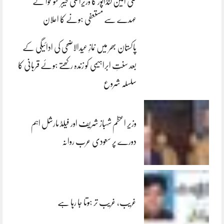
علی امین گنڈاپور کا وزیراعلیٰ خیبرپختونخوا کے
عہدے سے مستعفی ہونے کا اعلان
پاکستان بھر میں نمازِ عیدالاضحی کی ادائیگی کے
بعد سنتِ ابراہیمی کو زندہ رکھتے ہوئے قربانی کا
سلسلہ شروع
وزیر اعظم شہباز شریف اور فیلڈ مارشل اہم
دورے پر سعودی عرب روانہ
غریب، غریب تر ہوتا جا رہا ہے