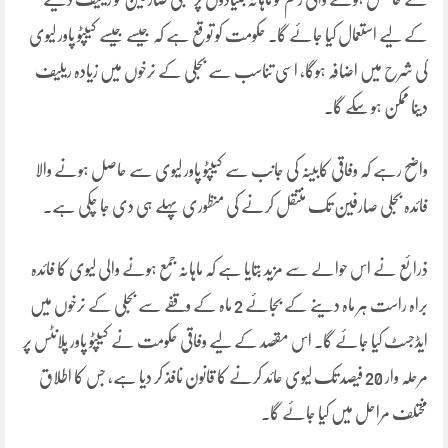
کے لیے استعمال کیا جائے گا۔ حکومت کو توقع ہے کہ جیسے جیسے کیپٹو پاور لیوی
کی شرح میں اضافہ ہوگا، اسی تناسب سے بجلی کے نرخوں میں زیادہ ریلیف
دینا ممکن ہو سکے گا۔
واضح رہے کہ وفاقی کابینہ کی جانب سے کیپٹو پاور لیوی سے حاصل ہونے والا
فائدہ بجلی صارفین تک منتقل کرنے کی منظوری پہلے ہی دی جا چکی ہے۔
ذرائع نے اس حوالے سے مزید بتایا ہے کہ ماہانہ جمع ہونے والی لیوی کا فائدہ
براہ راست ہر ماہ دینے کے بجائے 2 ماہ کے وقفے سے بجلی کے نرخوں میں
ایڈجسٹ کیا جائے گا۔ اس مقصد کے لیے وفاقی حکومت نے کیپٹو پاور پلانٹس پر
مرحلہ وار 20 فیصد تک لیوی عائد کرنے کا قانون نافذ کر دیا ہے، جس کا اطلاق
مختلف مراحل میں کیا جائے گا۔