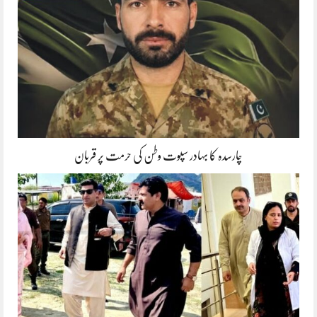
چارسدہ کا بہادر سپوت وطن کی حرمت پر قربان