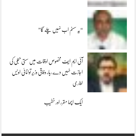
“یہ سسٹم اب نہیں چلے گا”
آئی ایم ایف مخصوص اوقات میں سستی بجلی کی
اجازت نہیں دے رہا، وفاقی وزیر توانائی اویس
لغاری
ایک اچھا مقرر اور خطیب