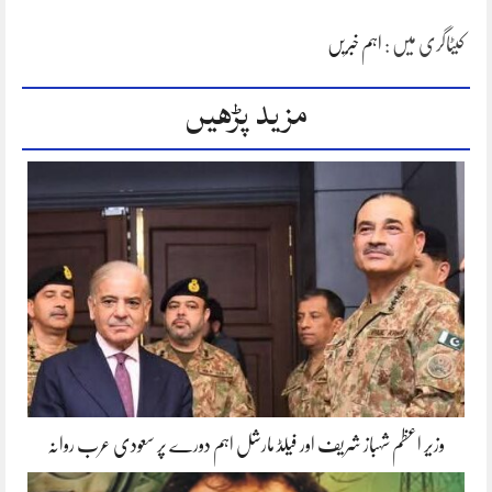
کیٹاگری میں :
اہم خبریں
مزید پڑھیں
وزیر اعظم شہباز شریف اور فیلڈ مارشل اہم دورے پر سعودی عرب روانہ