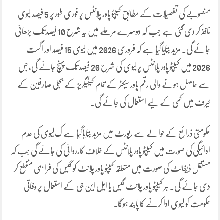
منصوبے کی تفصیلات کے مطابق کیپٹو پاور پلانٹس پر فوری طور پر 5 فیصد لیوی
نافذ کر دی گئی ہے جب کہ دوسرے مرحلے میں یہ شرح 10 فیصد تک بڑھائی
جائے گی۔ مزید بتایا گیا ہے کہ فروری 2026 میں لیوی 15 فیصد اور اگست
2026 میں کیپٹو پاور پلانٹس پر لیوی کی شرح 20 فیصد تک پہنچ جائے گی، جس
سے حاصل ہونے والی رقم پاور سیکٹر کے تمام کیٹیگریز کے بجلی صارفین کے
ٹیرف میں کمی کے لیے استعمال کی جائے گی۔
حکومتی ذرائع کے حوالے سے رپورٹ میں مزید بتایا گیا ہے ک لیوی کی عدم
ادائیگی کی صورت میں کیپٹو پاور پلانٹس کے خلاف کارروائی کی جائے گی جب کہ
مستقل ڈیفالٹ کی صورت میں متعلقہ کیپٹو پاور پلانٹ کو گیس کی فراہمی منقطع کر
دی جائے گی۔ ہر کیپٹو پاور پلانٹ گیس یا ایل این جی کے استعمال پر وفاقی
حکومت کو لیوی ادا کرنے کا پابند ہوگا۔