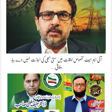
آئی ایم ایف مخصوص اوقات میں سستی بجلی کی اجازت نہیں دے رہا،
وفاقی…