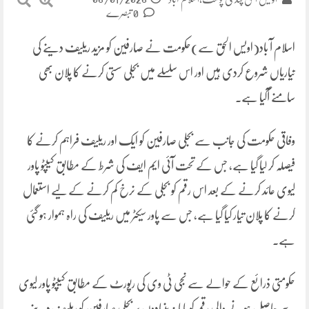
0 تبصرے
اسلام آ باد(اویس الحق سے)حکومت نے صارفین کو مزید ریلیف دینے کی
تیاریاں شروع کردی ہیں اور اس سلسلے میں بجلی سستی کرنے کا پلان بھی
سامنے آگیا ہے۔
وفاقی حکومت کی جانب سے بجلی صارفین کو ایک اور ریلیف فراہم کرنے کا
فیصلہ کر لیا گیا ہے، جس کے تحت آئی ایم ایف کی شرط کے مطابق کیپٹو پاور
لیوی عائد کرنے کے بعد اس رقم کو بجلی کے نرخ کم کرنے کے لیے استعمال
کرنے کا پلان تیار کیا گیا ہے، جس سے پاور سیکٹر میں ریلیف کی راہ ہموار ہو گئی
ہے۔
حکومتی ذرائع کے حوالے سے نجی ٹی وی کی رپورٹ کے مطابق کیپٹو پاور لیوی
سے حاصل ہونے والی رقم کو ماہانہ بنیادوں پر بجلی صارفین کو ریلیف دینے