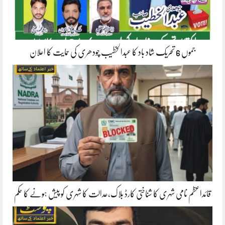
جموں 6 تحریک شاد باد کا عبدالخطیب چودھری کی حمایت کا اعلان
قائداعظم نامی شہری کا شناختی کارڈ بلاک،عدالت کا شہری کو پیش ہونے کا حکم