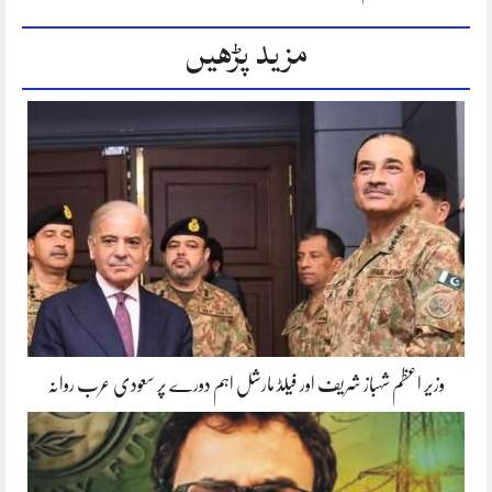
مزید پڑھیں
وزیر اعظم شہباز شریف اور فیلڈ مارشل اہم دورے پر سعودی عرب روانہ