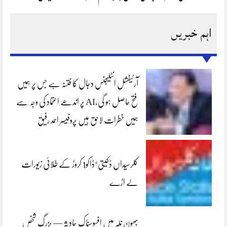
اہم خبریں
آرٹیفشل انٹلیجنس دجال کا فتنہ ہے جس پر ہمیں
فتح حاصل ہو گی،AI پر اندھے اعتماد کی وجہ سے
ہمیں خطرات لاحق ہیں پروفیسر احمد رفیق
کلرسیداں ڈکیتی‘ڈاکو1 کروڑ کے طلائی زیورات
لے اڑے
بھون نلہ میں افسوسناک حادثہ — بزرگ شخص