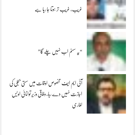
غریب، غریب تر ہوتا جا رہا ہے
“یہ سسٹم اب نہیں چلے گا”
آئی ایم ایف مخصوص اوقات میں سستی بجلی کی
اجازت نہیں دے رہا، وفاقی وزیر توانائی اویس
لغاری