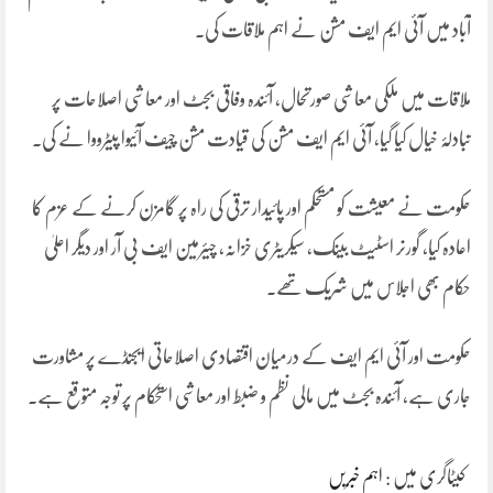
آباد میں آئی ایم ایف مشن نے اہم ملاقات کی۔
ملاقات میں ملکی معاشی صورتحال، آئندہ وفاقی بجٹ اور معاشی اصلاحات پر
تبادلۂ خیال کیا گیا، آئی ایم ایف مشن کی قیادت مشن چیف آئیوا پیٹرووا نے کی۔
حکومت نے معیشت کو مستحکم اور پائیدار ترقی کی راہ پر گامزن کرنے کے عزم کا
اعادہ کیا، گورنر اسٹیٹ بینک، سیکریٹری خزانہ، چیئرمین ایف بی آر اور دیگر اعلیٰ
حکام بھی اجلاس میں شریک تھے۔
حکومت اور آئی ایم ایف کے درمیان اقتصادی اصلاحاتی ایجنڈے پر مشاورت
جاری ہے، آئندہ بجٹ میں مالی نظم و ضبط اور معاشی استحکام پر توجہ متوقع ہے۔
کیٹاگری میں :
اہم خبریں