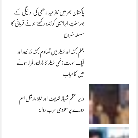
پاکستان بھر میں نمازِ عیدالاضحی کی ادائیگی کے
بعد سنتِ ابراہیمی کو زندہ رکھتے ہوئے قربانی کا
سلسلہ شروع
جہلم رکشہ اور ٹریلر میں تصادم رکشہ ڈرائیور اور
ایک عورت زخمی ٹریلر کا ڈرائیور فرار ہونے
میں کامیاب
وزیر اعظم شہباز شریف اور فیلڈ مارشل اہم
دورے پر سعودی عرب روانہ