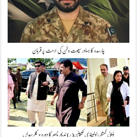
چارسدہ کا بہادر سپوت وطن کی حرمت پر قربان
ڈپٹی کمشنر راولپنڈی کیپٹن(ر) ندیم ناصر کا دورہء کلرسیداں