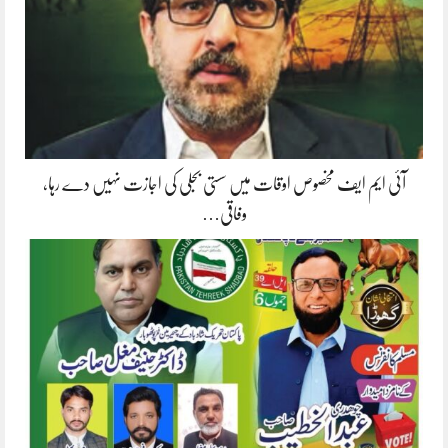
آئی ایم ایف مخصوص اوقات میں سستی بجلی کی اجازت نہیں دے رہا،
وفاقی…