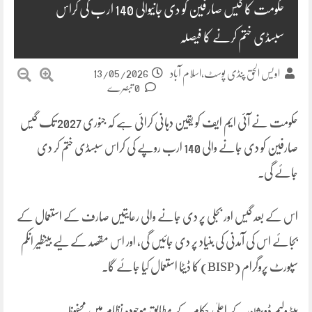
حکومت کا گیس صارفین کو دی جانیوالی 140 ارب کی کراس
سبسڈی ختم کرنے کا فیصلہ
13/05/2026
اویس الحق پنڈی پوسٹ،اسلام آباد
0 تبصرے
حکومت نے آئی ایم ایف کو یقین دہانی کرائی ہے کہ جنوری 2027 تک گیس
صارفین کو دی جانے والی 140 ارب روپے کی کراس سبسڈی ختم کر دی
جائے گی۔
اس کے بعد گیس اور بجلی پر دی جانے والی رعایتیں صارف کے استعمال کے
بجائے اس کی آمدنی کی بنیاد پر دی جائیں گی، اور اس مقصد کے لیے بینظیر انکم
سپورٹ پروگرام (BISP) کا ڈیٹا استعمال کیا جائے گا۔
پیٹرولیم ڈویژن کے اعلیٰ حکام کے مطابق موجودہ نظام میں محفوظ