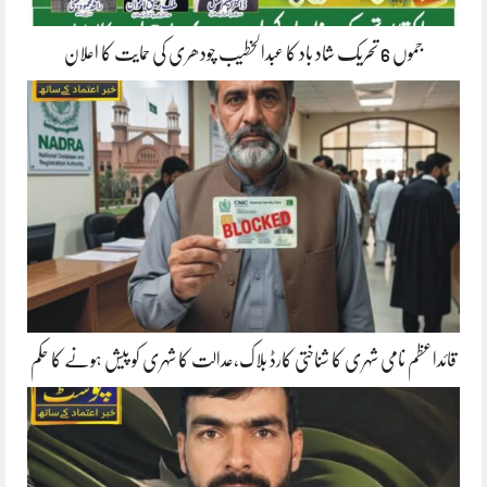
جموں 6 تحریک شاد باد کا عبدالخطیب چودھری کی حمایت کا اعلان
قائداعظم نامی شہری کا شناختی کارڈ بلاک،عدالت کا شہری کو پیش ہونے کا حکم