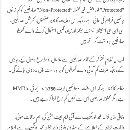
”Protected” اور بعض غیر محفوظ ”Non-Protected” صارفین کو کم نرخوں
پر گیس فراہم کی جاتی ہے، جبکہ اس رعایت کا بوجھ صنعتوں، کمرشل صارفین،
سی این جی اسٹیشنز، سیمنٹ سیکٹر اور زیادہ گیس استعمال کرنے والے گھریلو
صارفین برداشت کرتے ہیں۔
اب یہ نظام ختم کر کے تمام صارفین سے یکساں اوسط نرخ وصول کیے جائیں
گے، جبکہ صرف کم آمدنی والے گھرانوں کو براہِ راست مالی مدد دی جائے گی۔
حکام کا کہنا ہے کہ اس وقت اوسط گیس ٹیرف 1,750 روپے فی MMBtu
ہے، مگر محفوظ صارفین اس سے کہیں کم نرخ ادا کر رہے ہیں۔
وفاقی وزیرِ خزانہ محمد اورنگزیب سے آئی ایم ایف مشن کی اہم ملاقات ہوئی،
وزارت خزانہ کے اعلامیے کے مطابق وفاقی وزیرِ خزانہ محمد اورنگزیب سے اسلام