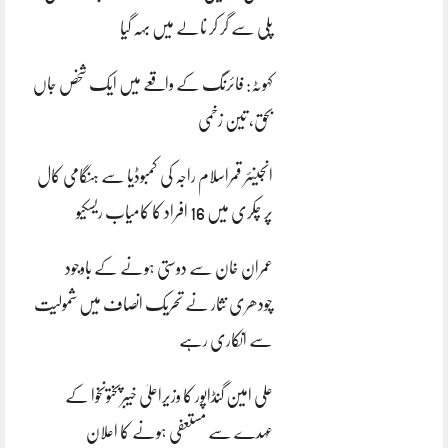
پلی سے گر کر نالے میں بہہ گیا
کہوٹہ: فائرنگ کے واقعے میں ایک شخص جاں
بحق، تین زخمی
انجینئر قمراسلام راجہ کی کمبوڈیا سے ہنگامی کال
پر چکری میں 16 افراد کا کامیاب ریسکیو
عمران خان سے دوستی ہونے کے باوجود
چودھری نثار نے تحریک انصاف میں شمولیت
سے انکاری رہے
علی امین گنڈاپور کا وزیراعلیٰ خیبرپختونخوا کے
عہدے سے مستعفی ہونے کا اعلان