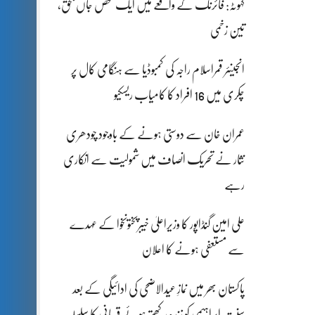
کہوٹہ: فائرنگ کے واقعے میں ایک شخص جاں بحق،
تین زخمی
انجینئر قمراسلام راجہ کی کمبوڈیا سے ہنگامی کال پر
چکری میں 16 افراد کا کامیاب ریسکیو
عمران خان سے دوستی ہونے کے باوجود چودھری
نثار نے تحریک انصاف میں شمولیت سے انکاری
رہے
علی امین گنڈاپور کا وزیراعلیٰ خیبرپختونخوا کے عہدے
سے مستعفی ہونے کا اعلان
پاکستان بھر میں نمازِ عیدالاضحی کی ادائیگی کے بعد
سنتِ ابراہیمی کو زندہ رکھتے ہوئے قربانی کا سلسلہ