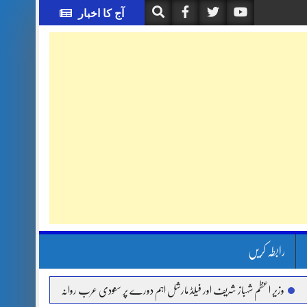
آج کا اخبار
رابطہ کریں
اعظم شہباز شریف اور فیلڈ مارشل اہم دورے پر سعودی عرب روانہ
آئی ایم ایف مخصوص او