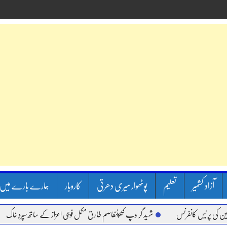
آزاد کشمیر
تعلیم
پوٹھوار میری دھرتی
کاروبار
ہمارے بارے میں
کانفرنس
شہید گر وپ کیپٹنعاصم طارق مکمل فوجی اعزاز کے ساتھ سپردِ خاک
وزیر 