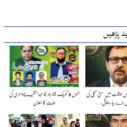
د پڑھیں
 اوقات میں سستی بجلی کی
جموں 6 تحریک شاد باد کا عبدالخطیب چودھری کی
 دے رہا، وفاقی…
حمایت کا اعلان