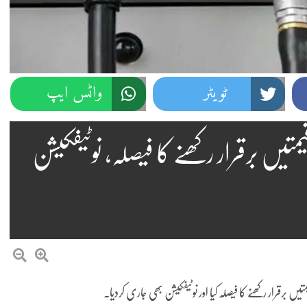
ٹویٹر
واٹس ایپ
تیں برقرار رکھنے کا فیصلہ، نوٹیفکیشن
رقرار رکھنے کا فیصلہ کیا اور نوٹیفکیشن بھی جاری کردیا۔