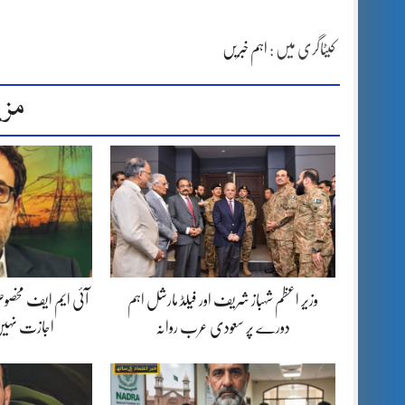
کیٹاگری میں :
اہم خبریں
مزی
وزیر اعظم شہباز شریف اور فیلڈ مارشل اہم
آئی ایم ایف مخصوص
دورے پر سعودی عرب روانہ
اجازت نہیں