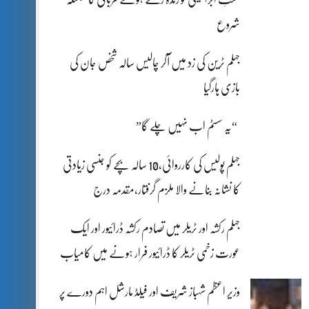
شروع
جہلم ٹرین کی زد میں آکر چالیس سالہ شخص جان کی
بازی ہارگیا
“یہ سسٹم اب نہیں چلے گا”
جہلم پولیس کی کارروائی،10 سالہ بچے کو جنسی زیادتی
کا نشانہ بنانے والا ملزم گرفتار،مقدمہ درج
جہلم رکشہ اور ٹریلر میں تصادم رکشہ ڈرائیور اور ایک
عورت زخمی ٹریلر کا ڈرائیور فرار ہونے میں کامیاب
وزیر اعظم شہباز شریف اور فیلڈ مارشل اہم دورے پر