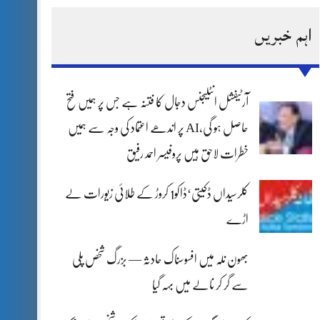
اہم خبریں
آرٹیفشل انٹلیجنس دجال کا فتنہ ہے جس پر ہمیں فتح
حاصل ہو گی،AI پر اندھے اعتماد کی وجہ سے ہمیں
خطرات لاحق ہیں پروفیسر احمد رفیق
کلرسیداں ڈکیتی‘ڈاکو1 کروڑ کے طلائی زیورات لے
اڑے
بھون نلہ میں افسوسناک حادثہ — بزرگ شخص پلی
سے گر کر نالے میں بہہ گیا