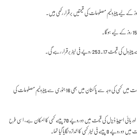
قبل ازیں ذرائع نے توقع ظاہر کی تھی کہ عالمی مندی میں خام تیل کی قیمت میں کمی کی وجہ سے پاکستان میں بھی 16 جنوری سے پیٹرولیم مصنوعات کی
ذرائع نے دعویٰ کیا تھا کہ پیٹرول کی فی لیٹر قیمت میں 4 روپے 59 پیسے اور ہائی اسپیڈ ڈیزل کی قیمت میں دو روپے 70 پیسے کمی کا امکان ہے، اسی طرح