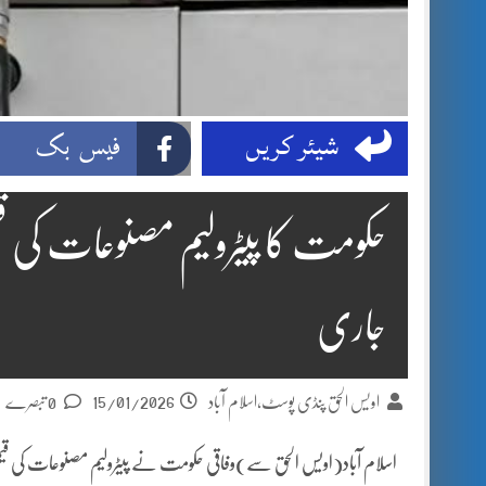
شیئر کریں
فیس بک
حکومت کا پیٹرولیم مصنوعات کی قیم
جاری
15/01/2026
اویس الحق پنڈی پوسٹ،اسلام آباد
0 تبصرے
اسلام آباد(اویس الحق سے)وفاقی حکومت نے پیٹرولیم مصنوعات کی قیمتیں ب