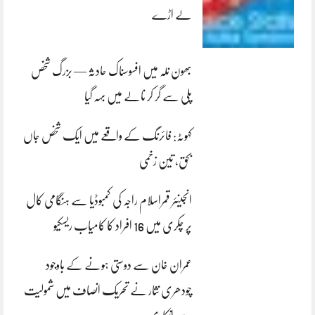
لے اڑے
بھون نلہ میں افسوسناک حادثہ — بزرگ شخص
پلی سے گر کر نالے میں بہہ گیا
کہوٹہ: فائرنگ کے واقعے میں ایک شخص جاں
بحق، تین زخمی
انجینئر قمراسلام راجہ کی کمبوڈیا سے ہنگامی کال
پر چکری میں 16 افراد کا کامیاب ریسکیو
عمران خان سے دوستی ہونے کے باوجود
چودھری نثار نے تحریک انصاف میں شمولیت