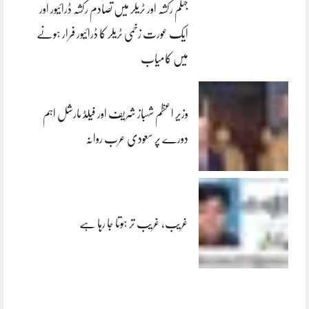
جہلم رکشہ اور ٹریلر میں تصادم رکشہ ڈرائیور اور
ایک عورت زخمی ٹریلر کا ڈرائیور فرار ہونے
میں کامیاب
وزیر اعظم شہباز شریف اور فیلڈ مارشل اہم
دورے پر سعودی عرب روانہ
غریب، غریب تر ہوتا جا رہا ہے