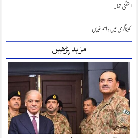
استثنیٰ تھا۔
کیٹاگری میں :
اہم خبریں
مزید پڑھیں