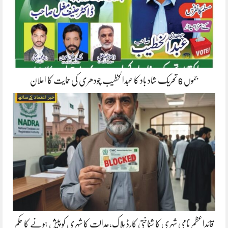
جموں 6 تحریک شاد باد کا عبدالخطیب چودھری کی حمایت کا اعلان
قائداعظم نامی شہری کا شناختی کارڈ بلاک،عدالت کا شہری کو پیش ہونے کا حکم