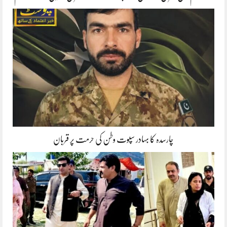
چارسدہ کا بہادر سپوت وطن کی حرمت پر قربان