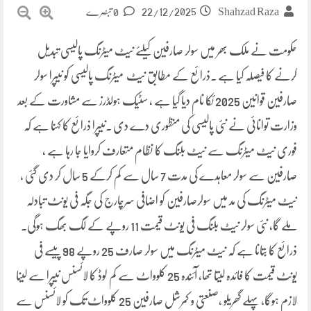
22/12/2025
Shahzad Raza
0 تبصرے
حکومت نے ملک بھر میں سولر صارفین کیلئے نیٹ میٹرنگ پالیسی تبدیل
کرنے کا فیصلہ کیا ہے ۔ذرائع کے مطابق نیٹ میٹرنگ پالیسی کو نیپرا سولر
صارفین قوانین 2025 ئکا نام دیا گیا ہے ، سٹیک ہولڈرز سے مشاورت کے بعد
وزارت توانائی نے نئی پالیسی کی منظوری دے دی ۔نیپرا ذرائع کا کہنا ہے کہ
فوری نیٹ میٹرنگ سے نیٹ بلنگ کا نظام متعارف کروایا جا رہا ہے ،
صارفین سے سولر معاہدے کی مدت 7 سال سے کم کرکے 5 سال کر دی گئی ،
نیٹ میٹرنگ کی مد میں سولرصارفین کو اضافی سرچارج کی جگہ فی یونٹ تبادلہ
ملے گا، نئی سولر نیٹ بلنگ فی یونٹ قیمت 11 روپے کے لگ بھگ ہوگی۔
ذرائع کا بتانا ہے کہ نیٹ میٹرنگ میں سولر صارف 25 روپے 98 پیسے فی
یونٹ قیمت کا فائدہ لیتا تھا، آئندہ 25 کلوواٹ سے کم لوڈ کا لائسنس نیپرا سے لینا
لازم ہوگا، پہلے گھریلو ،صنعتی و کمرشل صارفین 25 کلوواٹ تک کو لائسنس سے