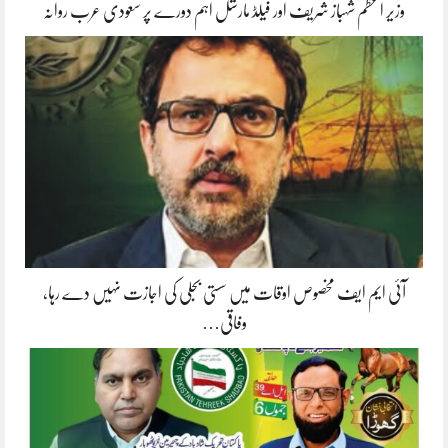
وزیر اعظم شہباز شریف اور فیلڈ مارشل اہم دورے پر سعودی عرب روانہ
آئی ایم ایف مخصوص اوقات میں سستی بجلی کی اجازت نہیں دے رہا،
وفاقی…