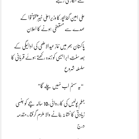
سے انکاری رہے
علی امین گنڈاپور کا وزیراعلیٰ خیبرپختونخوا کے
عہدے سے مستعفی ہونے کا اعلان
پاکستان بھر میں نمازِ عیدالاضحی کی ادائیگی کے
بعد سنتِ ابراہیمی کو زندہ رکھتے ہوئے قربانی کا
سلسلہ شروع
“یہ سسٹم اب نہیں چلے گا”
جہلم پولیس کی کارروائی،10 سالہ بچے کو جنسی
زیادتی کا نشانہ بنانے والا ملزم گرفتار،مقدمہ
درج