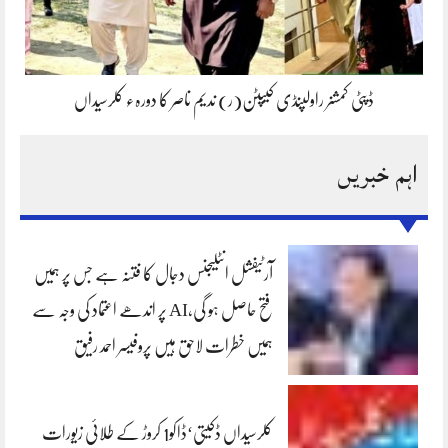
ڈپٹی کمشنر راولپنڈی کیپٹن(ر) ندیم ناصر کا دورہء کلرسیداں
اہم خبریں
آرٹیفشل انٹلیجنس دجال کا فتنہ ہے جس پر ہمیں
فتح حاصل ہو گی،AI پر اندھے اعتماد کی وجہ سے
ہمیں خطرات لاحق ہیں پروفیسر احمد رفیق
کلرسیداں ڈکیتی‘ڈاکو1 کروڑ کے طلائی زیورات