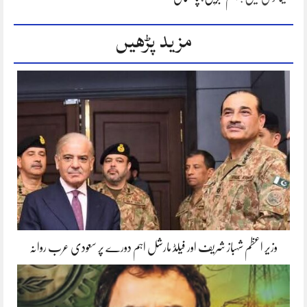
مزید پڑھیں
وزیر اعظم شہباز شریف اور فیلڈ مارشل اہم دورے پر سعودی عرب روانہ