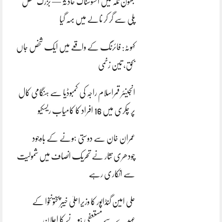
بھون نلہ میں افسوسناک حادثہ — بزرگ شخص
پلی سے گر کر نالے میں بہہ گیا
کہوٹہ: فائرنگ کے واقعے میں ایک شخص جاں
بحق، تین زخمی
انجینئر قمراسلام راجہ کی کمبوڈیا سے ہنگامی کال
پر چکری میں 16 افراد کا کامیاب ریسکیو
عمران خان سے دوستی ہونے کے باوجود
چودھری نثار نے تحریک انصاف میں شمولیت
سے انکاری رہے
علی امین گنڈاپور کا وزیراعلیٰ خیبرپختونخوا کے
عہدے سے مستعفی ہونے کا اعلان