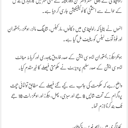
راولپنڈی کے ڈپٹی کمشنر ڈاکٹر حسن وقار چیمہ نے بھی شہر میں کاروبار کی بندش
کے حوالے سے استثنیٰ کا نوٹیفیکیشن جاری کر دیا ہے۔
انہوں نے بتایا کہ راولپنڈی میں دکانوں، مارکیٹس، شاپنگ مالز، ہوٹلز، ریستوران
اور فوڈ آؤٹ لیٹس کو ریلیف مل گیا ہے۔
ہوٹلز بیکرز ریستوران ایسوسی ایشن کے صدر فاروق چوہدری اور کریانہ مرچنٹ
ایسوسی ایشن کے صدر سلیم پرویز بٹ نے حکومتی فیصلے کا خیر مقدم کیا۔
واضح رہے کہ حکومت کی جانب سے کیے گئے فیصلے کے مطابق توانائی بچت
پروگرام کے تحت شاپس 8 بجے اور سبزی، پھل، بیکرز اور ہوٹلز رات 10 بجے
تک بند کرنا لازم تھا۔
کیٹاگری میں :
اہم خبریں
،
پاکستان