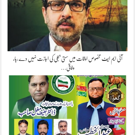
آئی ایم ایف مخصوص اوقات میں سستی بجلی کی اجازت نہیں دے رہا،
وفاقی…