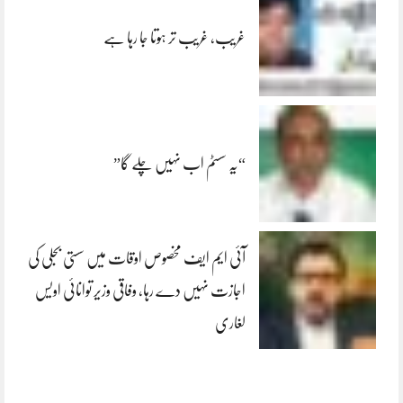
غریب، غریب تر ہوتا جا رہا ہے
“یہ سسٹم اب نہیں چلے گا”
آئی ایم ایف مخصوص اوقات میں سستی بجلی کی
اجازت نہیں دے رہا، وفاقی وزیر توانائی اویس
لغاری