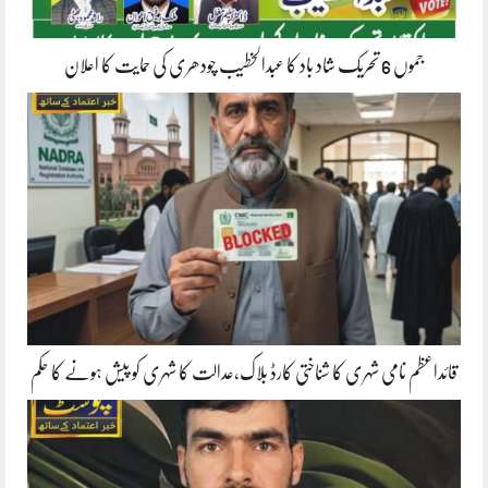
جموں 6 تحریک شاد باد کا عبدالخطیب چودھری کی حمایت کا اعلان
قائداعظم نامی شہری کا شناختی کارڈ بلاک،عدالت کا شہری کو پیش ہونے کا حکم