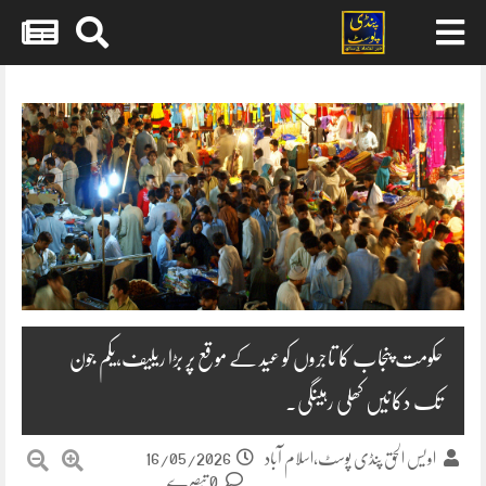
Skip
to
content
حکومت پنجاب کا تاجروں کو عید کے موقع پر بڑا ریلیف،یکم جون
تک دکانیں کھلی رہینگی۔
16/05/2026
اویس الحق پنڈی پوسٹ،اسلام آباد
0 تبصرے