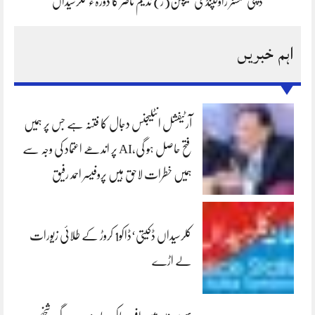
ڈپٹی کمشنر راولپنڈی کیپٹن(ر) ندیم ناصر کا دورہء کلرسیداں
اہم خبریں
آرٹیفشل انٹلیجنس دجال کا فتنہ ہے جس پر ہمیں
فتح حاصل ہو گی،AI پر اندھے اعتماد کی وجہ سے
ہمیں خطرات لاحق ہیں پروفیسر احمد رفیق
کلرسیداں ڈکیتی‘ڈاکو1 کروڑ کے طلائی زیورات
لے اڑے