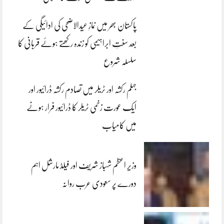
پاکستان بھر میں نمازِ عیدالاضحی کی ادائیگی کے
بعد سنتِ ابراہیمی کو زندہ رکھتے ہوئے قربانی کا
سلسلہ شروع
جہلم رکشہ اور ٹریلر میں تصادم رکشہ ڈرائیور اور
ایک عورت زخمی ٹریلر کا ڈرائیور فرار ہونے
میں کامیاب
وزیر اعظم شہباز شریف اور فیلڈ مارشل اہم
دورے پر سعودی عرب روانہ