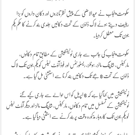
حکومت پنجاب نے عیدالاضحیٰ کے پیش نظر تاجروں اور دکان داروں کو بڑا
ریلیف دیتے ہوئے لاک ڈاؤن کے تحت دکانیں جلدی بند کرنے کا حکم یکم
جون تک معطل کردیا۔
حکومت پنجاب کی جانب سے جاری نوٹیفکیشن کے مطابق تمام دکانوں،
مارکیٹس، شاپنگ مالز، ہوٹلز، ریسٹورنٹس اور فوڈ آؤٹ لیٹس کو یکم جون تک لاک
ڈاؤن کے تحت 8 بجے تک دکانیں بند کرنا سے استشنیٰ مل گیا ہے۔
نوٹیفکیشن میں کہا گیا ہے کہ 6 اپریل کو اس حوالے سے جاری کیے گئے
نوٹیفکیشن کے تسلسل میں تمام دکانوں، مارکیٹس، شاپنگ مالز اور دیگر آؤٹ لیٹس
کو یکم جون تک کاروبار مذکورہ وقت پر بند کرنے سے استثنیٰ دیا گیا ہے۔