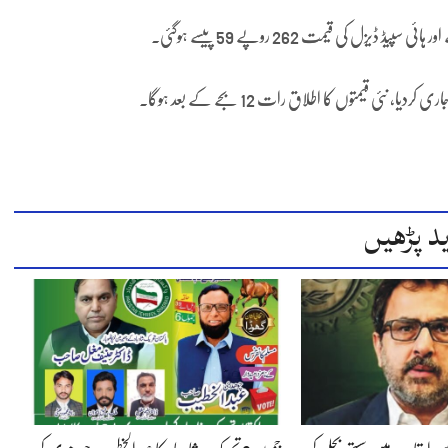
ی قیمتوں کا اطلاق رات 12 بجے کے بعد ہوگا۔
د پڑھیں