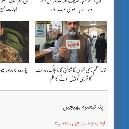
وزیر اعظم شہباز شریف اور فیلڈ مارشل اہم
آئی ایم ایف مخصوص
دورے پر سعودی عرب روانہ
اجازت نہیں
قائداعظم نامی شہری کا شناختی کارڈ بلاک،عدالت
چارسدہ کا بہادر س
کا شہری کو پیش ہونے کا حکم
اپنا تبصرہ بھیجیں
آپکا ای میل ایڈریس شائع نہیں کیا جائے گا