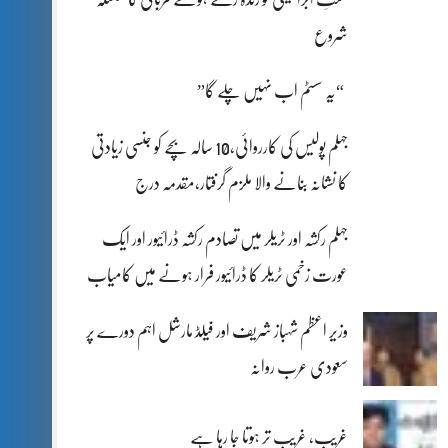
شروع
“یہ سسٹم اب نہیں چلے گا”
جہلم پولیس کی کارروائی،10 سالہ بچے کو جنسی زیادتی
کا نشانہ بنانے والا ملزم گرفتار،مقدمہ درج
جہلم رکشہ اور ٹریلر میں تصادم رکشہ ڈرائیور اور ایک
عورت زخمی ٹریلر کا ڈرائیور فرار ہونے میں کامیاب
وزیر اعظم شہباز شریف اور فیلڈ مارشل اہم دورے پر
سعودی عرب روانہ
غریب، غریب تر ہوتا جا رہا ہے