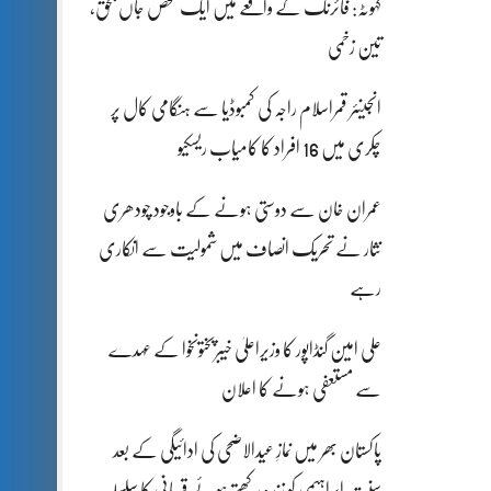
کہوٹہ: فائرنگ کے واقعے میں ایک شخص جاں بحق،
تین زخمی
انجینئر قمراسلام راجہ کی کمبوڈیا سے ہنگامی کال پر
چکری میں 16 افراد کا کامیاب ریسکیو
عمران خان سے دوستی ہونے کے باوجود چودھری
نثار نے تحریک انصاف میں شمولیت سے انکاری
رہے
علی امین گنڈاپور کا وزیراعلیٰ خیبرپختونخوا کے عہدے
سے مستعفی ہونے کا اعلان
پاکستان بھر میں نمازِ عیدالاضحی کی ادائیگی کے بعد
سنتِ ابراہیمی کو زندہ رکھتے ہوئے قربانی کا سلسلہ