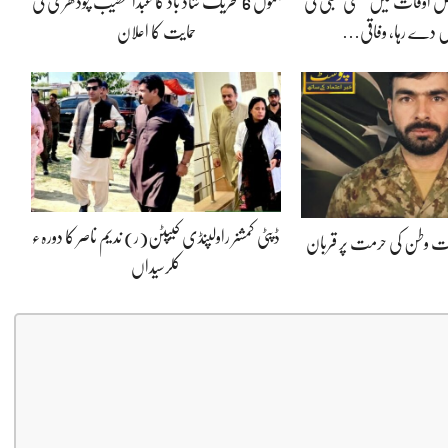
 اوقات میں سستی بجلی کی
جموں 6 تحریک شاد باد کا عبدالخطیب چودھری کی
 دے رہا، وفاقی…
حمایت کا اعلان
ڈپٹی کمشنر راولپنڈی کیپٹن(ر) ندیم ناصر کا دورہء
پوت وطن کی حرمت پر قربان
کلرسیداں