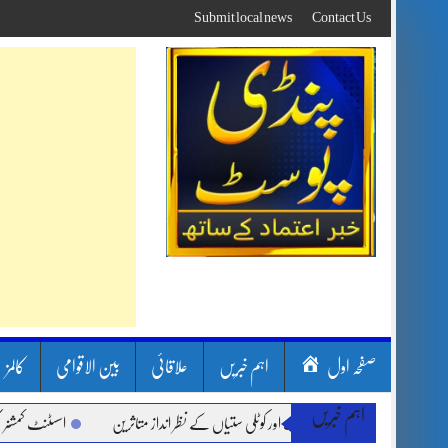
Skip
Submit local news
Contact Us
to
content
صفحہ اول
اہم خبریں
علاقائی
بین الاقوامی
کالمز
اہم خبریں
ن بارشیں، لینڈ سلائیڈنگ اور کوٹلی ستیاں کے نظر انداز متاثرین
اسسٹنٹ کمشنر کلرسید