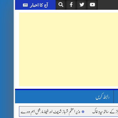
آج کا اخبار
رابطہ کریں
اتھ سپردِ خاک
وزیر اعظم شہباز شریف اور فیلڈ مارشل اہم دورے پر سعودی عرب روانہ