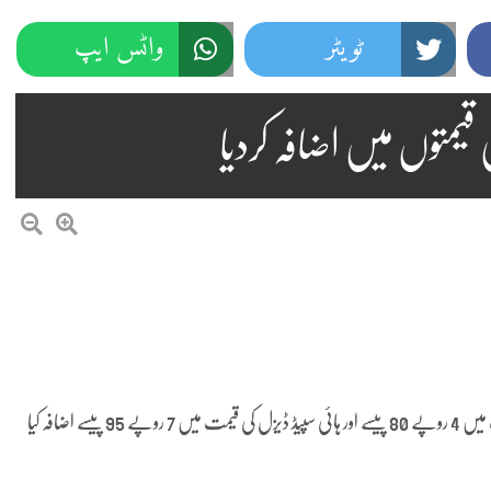
ٹویٹر
واٹس ایپ
متوں میں اضافہ کردیا
وزارت خزانہ کی جانب سے جاری نوٹیفکیشن کے مطابق پٹرول کی قیمت میں 4 روپے 80 پیسے اور ہائی سپیڈ ڈیزل کی قیمت میں 7 روپے 95 پیسے اضافہ کیا