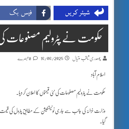
شیئر کریں
فیس بک
حکومت نے پٹرولیم مصنوعات کی قی
16/06/2025
چوھدری ثاقب متیال
0 تبصرے
اسلام آباد
حکومت نے پٹرولیم مصنوعات کی نئی قیمتوں کا اعلان کر دیا۔
گیا۔