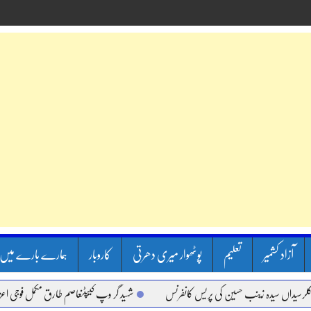
آزاد کشمیر
تعلیم
پوٹھوار میری دھرتی
کاروبار
ہمارے بارے میں
اں سیدہ زینب حسین کی پریس کانفرنس
شہید گر وپ کیپٹنعاصم طارق مکمل فوجی اعزاز کے س