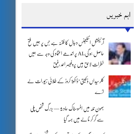
اہم خبریں
آرٹیفشل انٹلیجنس دجال کا فتنہ ہے جس پر ہمیں فتح
حاصل ہو گی،AI پر اندھے اعتماد کی وجہ سے ہمیں
خطرات لاحق ہیں پروفیسر احمد رفیق
کلرسیداں ڈکیتی‘ڈاکو1 کروڑ کے طلائی زیورات لے
اڑے
بھون نلہ میں افسوسناک حادثہ — بزرگ شخص پلی
سے گر کر نالے میں بہہ گیا