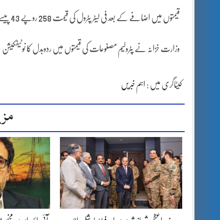
قیمتوں میں اضافے کے بعد فی لیٹر پٹرول کی قیمت 258 روپے 43 پیسے اور ہائی سپیڈ ڈیزل کی قیمت 262 روپے 59 پیسے ہوگئی۔
وزارت خزانہ نے پٹرولیم مصنوعات کی قیمتوں میں ردوبدل کا نوٹیفکیشن جاری کردیا، نئ
کیٹاگری میں :
اہم خبریں
مزی