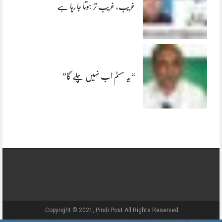
غریب، غریب تر ہوتا جا رہا ہے
“یہ سسٹم اب نہیں چلے گا”
Copyright © 2021, Pindi Post All Rights Reserved.