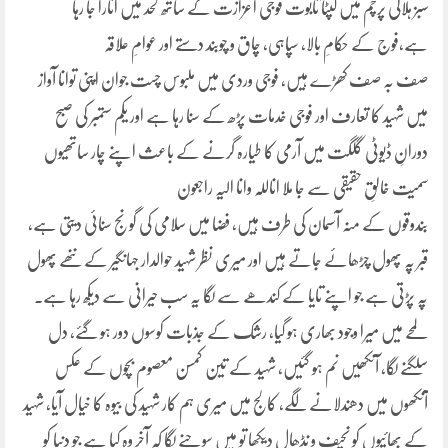
سبز ہلالی پرچم میں لپٹا تابوت فوجی اعزازت کے ساتھ لحد میں اتارا جا رہا
ہے،فوج کے حکامِ بالا، سپاہی، چاق و چوبند دستے اور عوامِ علاقہ
صف بہ صف کھڑے ہیں، فوجی وردی میں ملبوس چست جوان اپنی توانا آواز
میں شہید کا تعارف اور فوجی خدمات پڑھ کے سنا رہا ہے اور یکم ستمبر کی صبح
دورانِ ڈیوٹی گلگت میں آرمی کا طیارہ گرنے کے باعث اپنے چار ساتھیوں
سمیت خالقِ حقیقی سے جا ملا اناللہ وانا الیہ راجعون
بندوقوں کے منہ آسمان کی طرف ہیں، فضا میں سلامی کی گونج سنائی دیتی ہے،
قبر پہ پھول چڑھائے جاتے ہیں اور میری نظر شہید حوالدار جہانگیر کے ننھے پھول
پہ پڑتی ہے جو اپنے تایا کے کندھے سے لگا یہ سب حیرانی سے دیکھ رہا ہے۔
لمحے میں میرا وجود بھاری ہو گیا، رشک کے جذبات کوسوں دور ہو گئے، دل
سلگنے لگا، آنکھیں نم ہو گئیں، شہید کے تین کمسن معصوم بچوں کے عکس
آنکھوں میں دھندلانے لگے، کالج میں میری ہم کار شہید کی بیوہ کا خیال آیا، شہید
کے بھائیوں کو نحیف و نڈھال دیکھا تو میں سوچنے لگا کہ آخر وہ کیا ہے جو دنیا کو