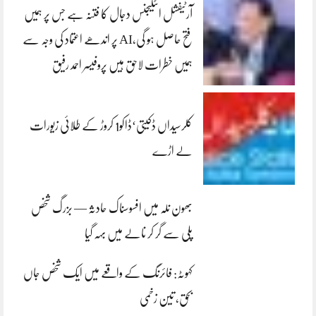
آرٹیفشل انٹلیجنس دجال کا فتنہ ہے جس پر ہمیں
فتح حاصل ہو گی،AI پر اندھے اعتماد کی وجہ سے
ہمیں خطرات لاحق ہیں پروفیسر احمد رفیق
کلرسیداں ڈکیتی‘ڈاکو1 کروڑ کے طلائی زیورات
لے اڑے
بھون نلہ میں افسوسناک حادثہ — بزرگ شخص
پلی سے گر کر نالے میں بہہ گیا
کہوٹہ: فائرنگ کے واقعے میں ایک شخص جاں
بحق، تین زخمی