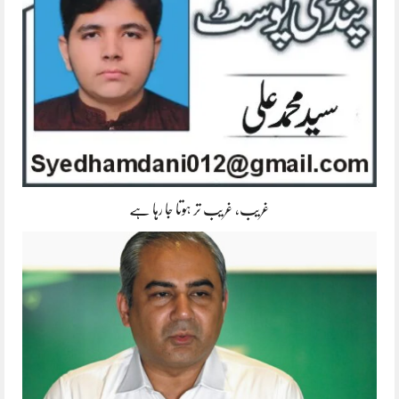
غریب، غریب تر ہوتا جا رہا ہے