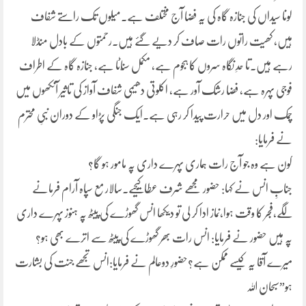
لونا سیداں کی جنازہ گاہ کی یہ فضا آج مختلف ہے۔مِیلوں تک راستے شفاف
ہیں، کھیت راتوں رات صاف کر دیے گئے ہیں۔رحمتوں کے بادل منڈلا
رہے ہیں۔تا حدِ نگاہ سروں کا ہجوم ہے، مکمل سنّاٹا ہے، جنازہ گاہ کے اطراف
فوجی پہرہ ہے، فضا رشک آور ہے، اکلوتی دھیمی شفاف آواز کی تاثیر آنکھوں میں
چمک اور دل میں حرارت پیدا کر رہی ہے۔ایک جنگی پڑاو کے دوران نبیِ محترم
نے فرمایا:
کون ہے وہ جو آج رات ہماری پہرے داری پہ مامور ہو گا؟
جنابِ انس نے کہا: حضور مجھے شرف عطا کیجیے.سالار مع سپاہ آرام فرمانے
لگے،فجر کا وقت ہوا،نماز ادا کر لی تو دیکھا انس گھوڑے کی پیٹھ پہ ہنوز پہرے داری
پہ ہیں حضور نے فرمایا: انس رات بھر گھوڑے کی پیٹھ سے اترے بھی ہو؟
میرے آقا یہ کیسے ممکن ہے؟حضورِ دوعالم نے فرمایا:انس تجھے جنت کی بشارت
ہو”سبحان اللہ