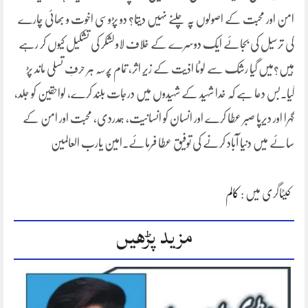
امن اور محبت کے اصولوں پہ چلنے نہیں دیتا؟ دو پڑوسی اخوت و بھائی چارے
کی ترسیل کی بجائے ایک دوسرے کے خلاف لاو لشکر کی تشکیل کیوں کر رہے
ہیں؟میں گیا رشک سے لوٹا اذیت کے زیرِ اثر، تمام پُرسہ ہر حرفِ تسلی ماند پڑ
گیا۔بس دعا ہے کہ خدا شہید کے شہیدوں میں درجات بلند کرے، لواحقین کو جلد،
گہرا اور دیرپا صبر عطا کرے اور انسان کو انسانیت، ہمدردی، محبت اور امن کے
سائے میں دنیا آباد کرنے کی توفیق عطا فرمائے۔امین یارب العالمین
کیٹاگری میں :
کالم
مزید پڑھیں