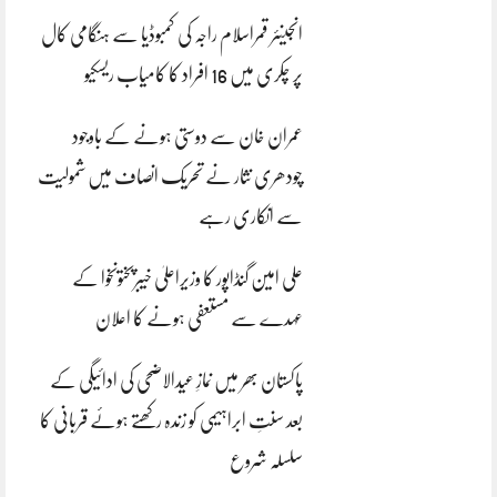
انجینئر قمراسلام راجہ کی کمبوڈیا سے ہنگامی کال
پر چکری میں 16 افراد کا کامیاب ریسکیو
عمران خان سے دوستی ہونے کے باوجود
چودھری نثار نے تحریک انصاف میں شمولیت
سے انکاری رہے
علی امین گنڈاپور کا وزیراعلیٰ خیبرپختونخوا کے
عہدے سے مستعفی ہونے کا اعلان
پاکستان بھر میں نمازِ عیدالاضحی کی ادائیگی کے
بعد سنتِ ابراہیمی کو زندہ رکھتے ہوئے قربانی کا
سلسلہ شروع