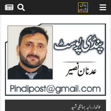
Skip
to
content
حوالدار راجہ جہانگیر شہید