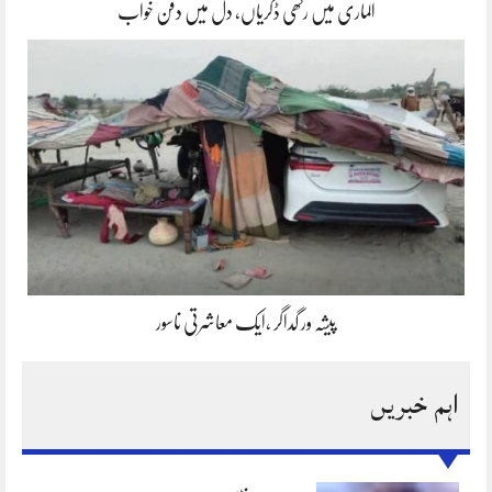
الماری میں رکھی ڈگریاں، دل میں دفن خواب
پیشہ ور گداگر ،ایک معاشرتی ناسور
اہم خبریں