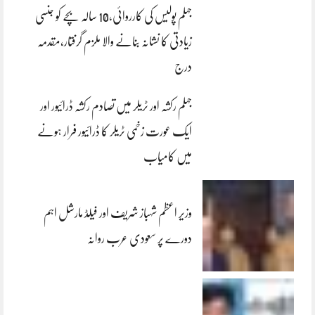
جہلم پولیس کی کارروائی،10 سالہ بچے کو جنسی
زیادتی کا نشانہ بنانے والا ملزم گرفتار،مقدمہ
درج
جہلم رکشہ اور ٹریلر میں تصادم رکشہ ڈرائیور اور
ایک عورت زخمی ٹریلر کا ڈرائیور فرار ہونے
میں کامیاب
وزیر اعظم شہباز شریف اور فیلڈ مارشل اہم
دورے پر سعودی عرب روانہ