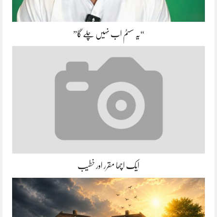
“یہ سسٹم اب نہیں چلے گا”
ایک اچھا مقرر اور خطیب