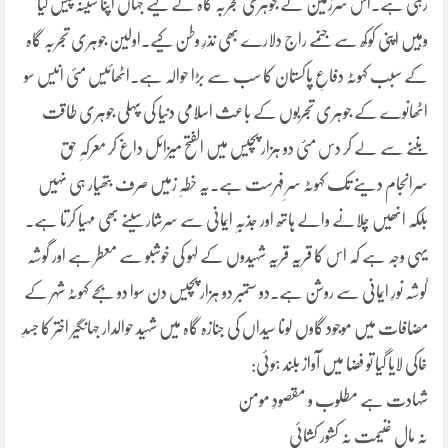
رہی ہے۔اس سرزمین نے جوہری تجربہ گاہ کے لیے جہاں اپنا سینہ پیش کیا
وہیں اپنی کوکھ سے جنمے راج دلارے بھی نذرِ وطن کیے۔اولین جوہری تجربہ گاہ
کے سبب کہوٹہ دفاعِ پاکستان کا سب سے بڑا حوالہ ہے۔اٹھائیس مئی انیس سو
اٹھانوے کے جوہری تجربوں کے باعث اسلامی دنیا کی پہلی جوہری طاقت
بننے سے لے کر دس مئی دو ہزار پچیس میں الفتح میزائل داغ کر معرکہِ حق
سرانجام دینے تک کہوٹہ سرِ فہرست ہے۔یہ خطہِ زمیں صرف بتھیار ہی نہیں
بلکہ انھیں چلانے والے ہاتھ اور جذبہِ ایمانی سے سرشار سینے بھی مہیا کرتا ہے۔
یہی وجہ ہے کہ اس کا قریہ قریہ شہیدوں کے لہو کی خوشبو سے معطر ہے اور گوشہ
گوشہ نورِ ایمانی سے روشن ہے۔دو ستمبر دو ہزار پچیس دن سوا دو بجے کہوٹہ شہر کے
مضافات میں موجود گاوں لونا سیداں کی جنازہ گاہ میں شہید حوالدار جہانگیر اختر کا جسدِ
خاکی لایا گیا تو فضا میں آواز بلند ہوئی:
شہادت ہے مطلوب و مقصودِ مومن
نہ مالِ غنیمت نہ کشور کشائی