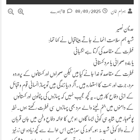
08/09/2025
بہرام خان
0 تبصرے
عدنان نصیر
شہید جسم سلامت اٹھائے جاتے ہیںاقبال نے کہا تھا:
فطرت کے مقاصد کی کرتا ہے نگہبانی
یا بندہِ صحرائی یا مردِ کہستانی
فطرت کے مقاصد تو خدا جانے کیا ہیں لیکن صحراوں اور کہستانوں کے پروردہ
مرد، جرت اور ہمت کا استعارہ ہیں۔اگر دریا زندگی ہیں تو پہاڑ انسانی قوم و قبائل
کے ازلی دفاع کار ہیں۔یہ کچھ عجیب نہیں کہ پہاڑوں کی چٹانون اور کہستانوں
کے دامنوں میں جنم لینے والے مرد بھی پہاڑوں سی فطرت رکھتے ہوں۔خطہِ
پوٹھوہار میں شاید ہی کوئی ایسا گاوں ہو جس کا حوالہ دفاعِ وطن میں جان قربان
کرنے والا کوئی شہید نہ ہو۔کہوٹہ کی سرزمین اس حوالے سے کچھ زیادہ ہی زرخیز