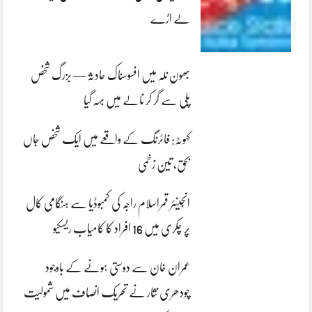
لے اڑے
بھون نلہ میں افسوسناک حادثہ — بزرگ شخص
پلی سے گر کر نالے میں بہہ گیا
کہوٹہ: فائرنگ کے واقعے میں ایک شخص جاں
بحق، تین زخمی
انجینئر قمراسلام راجہ کی کمبوڈیا سے ہنگامی کال
پر چکری میں 16 افراد کا کامیاب ریسکیو
عمران خان سے دوستی ہونے کے باوجود
چودھری نثار نے تحریک انصاف میں شمولیت