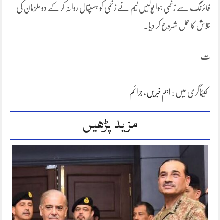
فائرنگ سے زخمی ہوا پولیس ٹیم نے زخمی کو ہسپتال روانہ کر کے دو ملزمان کی
تلاش کا عمل شروع کر دیا۔
ت
کیٹاگری میں :
اہم خبریں
،
جرائم
مزید پڑھیں