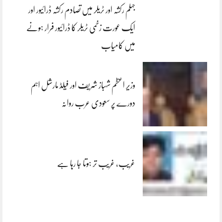
جہلم رکشہ اور ٹریلر میں تصادم رکشہ ڈرائیور اور
ایک عورت زخمی ٹریلر کا ڈرائیور فرار ہونے
میں کامیاب
وزیر اعظم شہباز شریف اور فیلڈ مارشل اہم
دورے پر سعودی عرب روانہ
غریب، غریب تر ہوتا جا رہا ہے