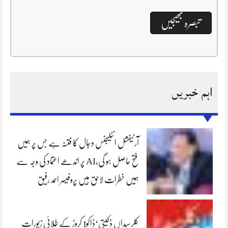
اہم خبریں
آرٹیفشل انٹلیجنس دجال کا فتنہ ہے جس پر ہمیں
فتح حاصل ہو گی،AI پر اندھے اعتماد کی وجہ سے
ہمیں خطرات لاحق ہیں پروفیسر احمد رفیق
کلرسیداں ڈکیتی‘ڈاکو1 کروڑ کے طلائی زیورات