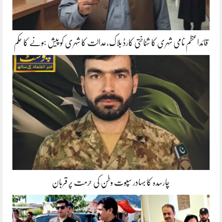
قائداعظم نامی شہری کا شناختی کارڈ بلاک،عدالت کا شہری کو پیش ہونے کا حکم
چارسدہ کا بہادر سپوت وطن کی حرمت پر قربان