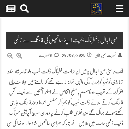
Skip
to
content
حسن ابدال : خطر ناک ڈکیت اپنے ساتھیوں کی فائرنگ سے زخمی
28/06/2025
نصرت علی خان
0 تبصرے
اٹک/ سٹی حسن ابدال پولیس زیر حراست خطرناک ڈکیت طیب ولد ظاہر شاہ سکنہ
ترلانڈی نوشہرہ کو بعد برآمدگی واپس تھانہ لا رہے تھے کہ راستے میں جبلاہٹ پلی
پتھر گڑھ کے قریب دو نامعلوم بامسلح اشخاص نے اسلحہ آتشیں سے بنیت قتل
فائرنگ کرتے ہوئے ڈکیت طیب کو چھڑا کر مسلسل اندھا دھند فائرنگ جاری
رکھتےہوئے بھاگ گئے مزید نفری طلب کرنے پر دوران سرچ آپریشن خطرناک
ڈکیت زخمی حالت میں ملا جس نے بتایا کہ ہمراہی ساتھیوں شاہسوار اور فدا کی ہی