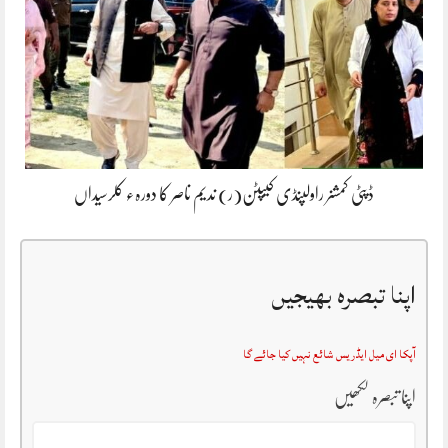
ڈپٹی کمشنر راولپنڈی کیپٹن(ر) ندیم ناصر کا دورہء کلرسیداں
اپنا تبصرہ بھیجیں
آپکا ای میل ایڈریس شائع نہیں کیا جائے گا
اپنا تبصرہ لکھیں