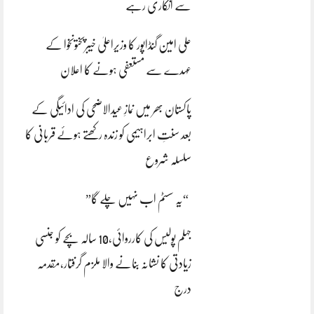
سے انکاری رہے
علی امین گنڈاپور کا وزیراعلیٰ خیبرپختونخوا کے
عہدے سے مستعفی ہونے کا اعلان
پاکستان بھر میں نمازِ عیدالاضحی کی ادائیگی کے
بعد سنتِ ابراہیمی کو زندہ رکھتے ہوئے قربانی کا
سلسلہ شروع
“یہ سسٹم اب نہیں چلے گا”
جہلم پولیس کی کارروائی،10 سالہ بچے کو جنسی
زیادتی کا نشانہ بنانے والا ملزم گرفتار،مقدمہ
درج