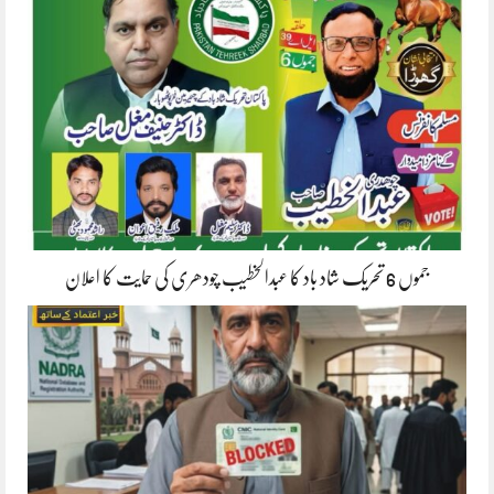
جموں 6 تحریک شاد باد کا عبدالخطیب چودھری کی حمایت کا اعلان