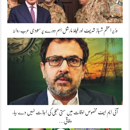
وزیر اعظم شہباز شریف اور فیلڈ مارشل اہم دورے پر سعودی عرب روانہ
آئی ایم ایف مخصوص اوقات میں سستی بجلی کی اجازت نہیں دے رہا،
وفاقی…