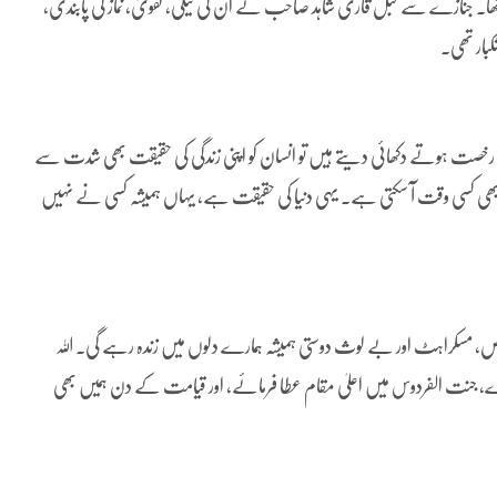
ا تھا۔ جنازے سے قبل قاری شاہد صاحب نے ان کی نیکی، تقویٰ، نماز کی پابندی،
کبار تھی۔
رخصت ہوتے دکھائی دیتے ہیں تو انسان کو اپنی زندگی کی حقیقت بھی شدت سے
بھی کسی وقت آ سکتی ہے۔ یہی دنیا کی حقیقت ہے، یہاں ہمیشہ کسی نے نہیں
لوص، مسکراہٹ اور بے لوث دوستی ہمیشہ ہمارے دلوں میں زندہ رہے گی۔ اللہ
 دے، جنت الفردوس میں اعلیٰ مقام عطا فرمائے، اور قیامت کے دن ہمیں بھی