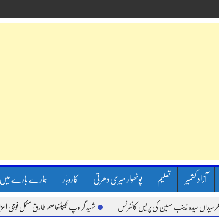
آزاد کشمیر
تعلیم
پوٹھوار میری دھرتی
کاروبار
ہمارے بارے میں
یدہ زینب حسین کی پریس کانفرنس
شہید گر وپ کیپٹنعاصم طارق مکمل فوجی اعزاز کے ساتھ س