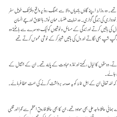
۔ وہ روزانہ اپنے گاؤں باندیاں والا سے جھنگ روڈ پر واقع دفتر تک طویل سفر
اری کی زندگی گزاری۔ وہ نہایت ملنسار، مہمان نواز، بااخلاق اور سچے انسان
تے، دل کی باتیں کرتے اور زندگی کے مسائل و خوشیوں کو ایک دوسرے سے بانٹتے وہ
وب گپ شپ بھی لگاتے اور دل کی باتیں شیئر کر کے خوشی محسوس کرتے تھے
کرتے، دوستوں کا خیال رکھتے اور نماز و عبادت کے پابند تھے۔ ان کے انتقال کے
ہو جائے۔
ہے کہ اللہ تعالیٰ ان کے اہلِ خانہ کو یہ صدمہ برداشت کرنے کی ہمت عطا فرمائے۔
ئی حافظ واجد علی بھی موجود تھے، جن کا بھی حافظ فاروق اعظم سے گہرا اور قلبی