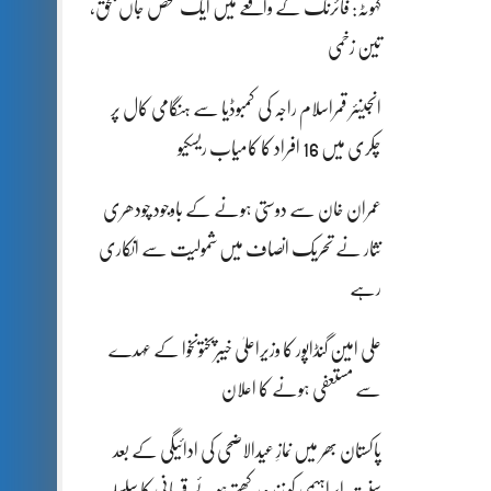
کہوٹہ: فائرنگ کے واقعے میں ایک شخص جاں بحق،
تین زخمی
انجینئر قمراسلام راجہ کی کمبوڈیا سے ہنگامی کال پر
چکری میں 16 افراد کا کامیاب ریسکیو
عمران خان سے دوستی ہونے کے باوجود چودھری
نثار نے تحریک انصاف میں شمولیت سے انکاری
رہے
علی امین گنڈاپور کا وزیراعلیٰ خیبرپختونخوا کے عہدے
سے مستعفی ہونے کا اعلان
پاکستان بھر میں نمازِ عیدالاضحی کی ادائیگی کے بعد
سنتِ ابراہیمی کو زندہ رکھتے ہوئے قربانی کا سلسلہ