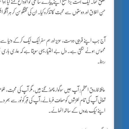
تعلق تھا۔ ایک بہت بڑا مجمع اپنے پیارے ساتھی کو الوداع کہنے آیا ہو
حسنِ اخلاق اور دوستوں سے محبت کا تذکرہ کیا۔ ان کی گفتگو سن کر ہر آنکھ اش
آج جب اپنے قریبی دوست، عزیز اور ہم سفر ایک ایک کرکے دنیا سے 
محسوس ہونے لگتی ہے۔ دل بے اختیار یہی سوچتا ہے کہ ہماری باری 
رہنا۔
حافظ فاروق اعظم! آپ ہمیں سوگوار چھوڑ گئے ہیں، مگر آپ کی محبت، خ
تعالیٰ آپ کی تمام لغزشوں کو معاف فرمائے، آپ کی قبر کو نور سے بھر
اپنے نیک بندوں کے ساتھ اٹھائے۔