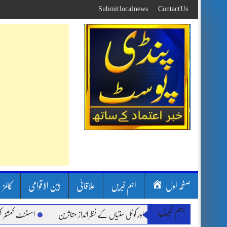
Skip
Submit local news
Contact Us
to
content
صفحہ اول
اہم خبریں
علاقائی
بین الاقوامی
کالمز
اہم خبریں
رشیں، لینڈ سلائیڈنگ اور کوٹلی ستیاں کے نظر انداز متاثرین
اسسٹنٹ کمشنر کلرسیداں س