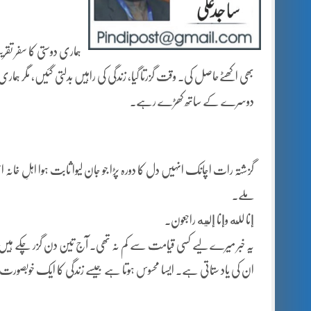
بھی اکھٹےحاصل کی۔ وقت گزرتا گیا، زندگی کی راہیں بدلتی گئیں، مگر ہماری
دوسرے کے ساتھ کھڑے رہے۔
گزشتہ رات اچانک انہیں دل کا دورہ پڑا جو جان لیوا ثابت ہوا اہلِ خان
ملے۔
إنا لله وإنا إليه راجعون۔
یہ خبر میرے لیے کسی قیامت سے کم نہ تھی۔ آج تین دن گزر چکے ہیں مگ
ان کی یاد ستاتی ہے۔ ایسا محسوس ہوتا ہے جیسے زندگی کا ایک خوبصورت باب