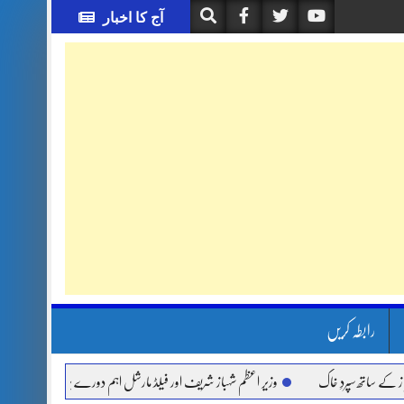
آج کا اخبار
رابطہ کریں
پردِ خاک
وزیر اعظم شہباز شریف اور فیلڈ مارشل اہم دورے پر سعودی عرب روانہ