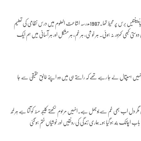
ہماری دوستی کا سفر تقریباً پینتیس برس پر محیط تھا۔1987مدرسہ اشاعت العلوم میں درس نظامی کی تعلیم
 دوستی کبھی کمزور نہ ہوئی۔ ہر خوشی، ہر غم، ہر مشکل اور ہر آسانی میں ہم ایک
ہ انہیں ہسپتال لے جا رہے تھے کہ راستے ہی میں وہ اپنے خالقِ حقیقی سے جا
ر دل اب بھی غم سے بوجھل ہے۔انہیں مرحوم لکھتے کلیجہ منہ کو آتا ہے ہر لمحہ
 اچانک بند ہو گیا ہو۔ہماری زندگی کی رونقیں اور خوشیاں ختم ہو گئی