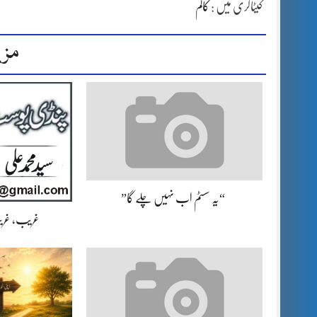
کیٹاگری میں :
کالم
مزی
“یہ سسٹم اب نہیں چلے گا”
غریب، غریب