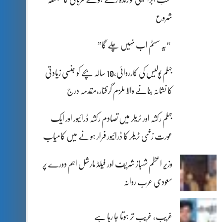
شروع
“یہ سسٹم اب نہیں چلے گا”
جہلم پولیس کی کارروائی،10 سالہ بچے کو جنسی زیادتی
کا نشانہ بنانے والا ملزم گرفتار،مقدمہ درج
جہلم رکشہ اور ٹریلر میں تصادم رکشہ ڈرائیور اور ایک
عورت زخمی ٹریلر کا ڈرائیور فرار ہونے میں کامیاب
وزیر اعظم شہباز شریف اور فیلڈ مارشل اہم دورے پر
سعودی عرب روانہ
غریب، غریب تر ہوتا جا رہا ہے