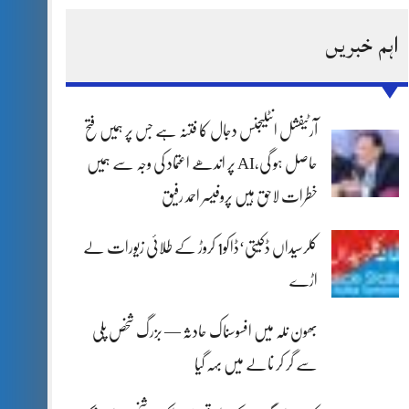
اہم خبریں
آرٹیفشل انٹلیجنس دجال کا فتنہ ہے جس پر ہمیں فتح
حاصل ہو گی،AI پر اندھے اعتماد کی وجہ سے ہمیں
خطرات لاحق ہیں پروفیسر احمد رفیق
کلرسیداں ڈکیتی‘ڈاکو1 کروڑ کے طلائی زیورات لے
اڑے
بھون نلہ میں افسوسناک حادثہ — بزرگ شخص پلی
سے گر کر نالے میں بہہ گیا