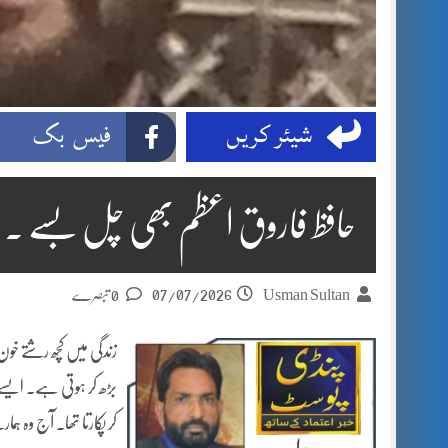
شیئر کریں
فیس بک
حافظ فاروق اعظم بھی چل بسے ۔
07/07/2026
Usman Sultan
0 تبصرے
زندگی میں کچھ رشتے 
بڑھ کر ہوتی ہے۔ ایسے 
کر پکارتا تھا۔ آج وہ ہ