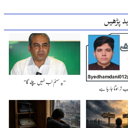
د پڑھیں
“یہ سسٹم اب نہیں چلے گا”
 تر ہوتا جا رہا ہے