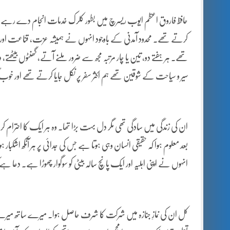
حافظ فاروق اعظم ایوب ریسرچ میں بطور کلرک خدمات انجام دے رہے تھے
کرتے تھے۔ محدود آمدنی کے باوجود انہوں نے ہمیشہ عزت، قناعت اور خودد
تھے۔ ہر ہفتے دو، تین یا چار مرتبہ مجھ سے ضرور ملنے آتے، گھنٹوں بیٹھ
سیر و سیاحت کے شوقین تھے ہم اکثر سفر پر نکل جایا کرتے تھے اور خ
ان کی زندگی میں سادگی تھی مگر دل بہت بڑا تھا۔ وہ ہر ایک کا احترام 
بعد معلوم ہوا کہ حقیقی انسان وہی ہوتا ہے جس کی جدائی پر ہر آنکھ اشکبار 
انہوں نے اپنی اہلیہ اور ایک پانچ سالہ بیٹی کو سوگوار چھوڑا ہے۔ دعا 
کل ان کی نمازِ جنازہ میں شرکت کا شرف حاصل ہوا۔ میرے ساتھ میرے بھا