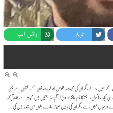
ٹویٹر
واٹس ایپ
خون کے نہیں ہوتے، مگر ان کی محبت، خلوص اور قربت خون کے رشتوں سے بھی
ہی ایک انمول رشتے کا نام حافظ فاروق اعظم تھا، جنہیں میں محبت سے فاروقی کہہ
مارے درمیان نہیں رہے، مگر ان کی یادیں ہمیشہ ہمارے دلوں میں زندہ رہیں گی۔