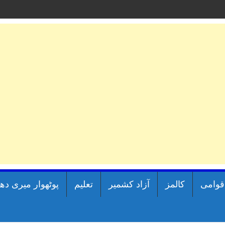
اقوامی
کالمز
آزاد کشمیر
تعلیم
پوٹھوار میری دھ