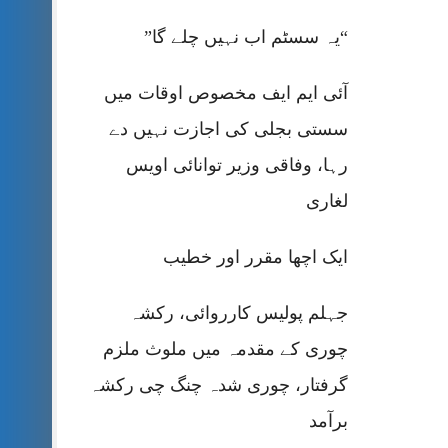
“یہ سسٹم اب نہیں چلے گا”
آئی ایم ایف مخصوص اوقات میں
سستی بجلی کی اجازت نہیں دے
رہا، وفاقی وزیر توانائی اویس
لغاری
ایک اچھا مقرر اور خطیب
جہلم پولیس کارروائی، رکشہ
چوری کے مقدمہ میں ملوث ملزم
گرفتار، چوری شدہ چنگ چی رکشہ
برآمد