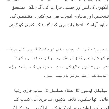
نکھوں کے لینز اور چشمے فراہم کیے گئے بلکہ مستحق
شخیص اور معیاری ادویات بھی دی گئیں۔ منتظمین کی
 اور آرام کے انتظامات بھی کیے گئے تاکہ کسی کو کوئی
تے ہوئے کہا کہ چشم بکس ٹریڈنگ کمیونٹی یوکے
م کو شہر کی طرز کی طبی سہولیات فراہم کرنا
ر غربت اور علاج کی عدم دستیابی کے باعث بڑھ
خدمت کا ایک مؤثر ذریعہ ہیں۔
میڈیکل کیمپوں کا انعقاد تسلسل کے ساتھ جاری رکھا
ائدہ اٹھا سکیں۔علاقہ مکینوں نے فری آئی کیمپ کے
اور حاجی لطیف چوہان کا شکریہ ادا کرتے ہوئے کہا کہ