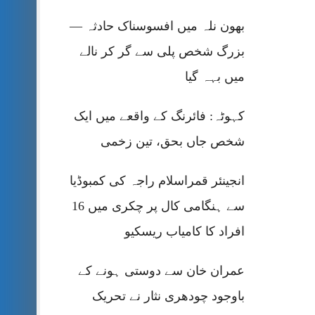
بھون نلہ میں افسوسناک حادثہ —
بزرگ شخص پلی سے گر کر نالے
میں بہہ گیا
کہوٹہ: فائرنگ کے واقعے میں ایک
شخص جاں بحق، تین زخمی
انجینئر قمراسلام راجہ کی کمبوڈیا
سے ہنگامی کال پر چکری میں 16
افراد کا کامیاب ریسکیو
عمران خان سے دوستی ہونے کے
باوجود چودھری نثار نے تحریک