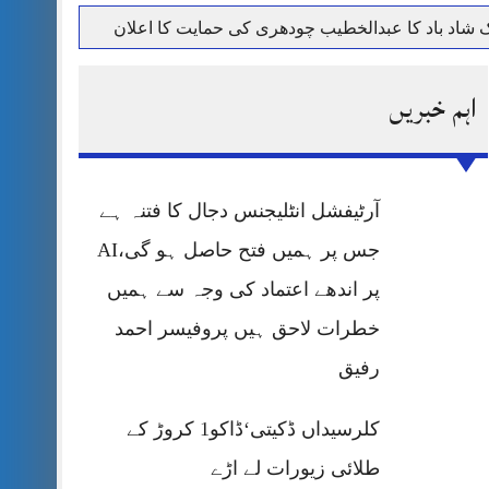
حرمت پر قربان
اہم خبریں
 کی پریس کانفرنس
آرٹیفشل انٹلیجنس دجال کا فتنہ ہے
جس پر ہمیں فتح حاصل ہو گی،AI
پر اندھے اعتماد کی وجہ سے ہمیں
خطرات لاحق ہیں پروفیسر احمد
رفیق
کلرسیداں ڈکیتی‘ڈاکو1 کروڑ کے
طلائی زیورات لے اڑے