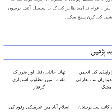
یں۔ عوام نے امید ظاہر کی کہ یہ سلسلہ آئندہ برسوں
وشنی کی کرن پہنچ سکے۔
د پڑھیں
ولپنڈی کی انجمن
تھانہ جاتلی ،قتل اور ضرر کے
دیداران سے تعارفی
مقدمہ میں مطلوب اشتہاری
میٹنگ
گرفتار
 کاٹنے سے پریشان
اسلام آباد میں غیرملکی وفود کی