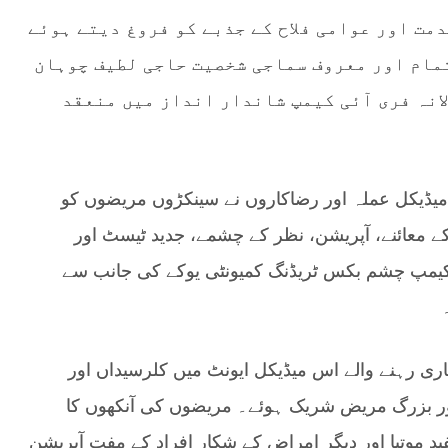
مت اور عوامی فلاح کے جذبے کو فروغ دیتے ہوئے
مام اور معروف سماجی شخصیت حاجی لطیف چوہان
انہ فری آئی کیمپ شاندار انداز میں منعقد
میڈیکل عملہ اور رضاکاروں نے سینکڑوں مریضوں کو
 معائنے، آپریشن، نظر کے چشمے، جدید ٹیسٹ اور
کیمپ چشم بکس ٹریڈنگ کمیونٹی یوکے کی جانب سے
اری رہنے والے اس میڈیکل ایونٹ میں کلرسیداں اور
اور بزرگ مریض شریک ہوئے۔ مریضوں کی آنکھوں کا
ید موتیا اور دیگر امراض کے شکار افراد کے مفت آپریشن