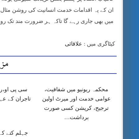
ان کے یہ اقدامات خدمت انسانیت کی روشن مثال ہ
میں بھی جاری رہے گا تاکہ ہر ضرورت مند تک ر
کیٹاگری میں :
علاقائی
مزی
محکمہ ریونیو میں شفافیت،
سی پی او،را
عوامی خدمت اور میرٹ اولین
تاجران کے عہ
ترجیح، کرپشن کسی صورت
برداشت…
جہلم کتے کے