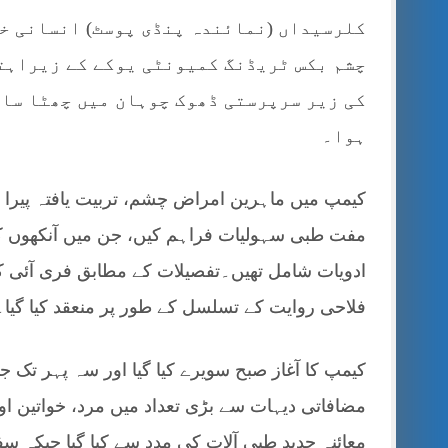
کلرسیداں (نمائندہ پنڈی پوسٹ) انسانی خد
چشم بکس ٹریڈنگ کمیونٹی یوکے کے زیراہت
کی زیر سرپرستی ڈھوک چوہان میں چھٹا سال
ہوا۔
کیمپ میں ماہرین امراض چشم، تربیت یافتہ پیرا 
مفت طبی سہولیات فراہم کیں، جن میں آنکھوں کے
ادویات شامل تھیں۔تفصیلات کے مطابق فری آئی 
فلاحی روایت کے تسلسل کے طور پر منعقد کیا گیا۔
کیمپ کا آغاز صبح سویرے کیا گیا اور سہ پہر تک ج
مضافاتی دیہات سے بڑی تعداد میں مرد، خواتین 
معائنہ جدید طبی آلات کی مدد سے کیا گیا جبکہ سف