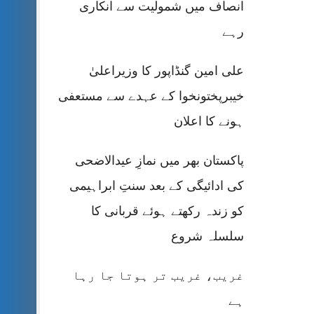
انصاف میں شمولیت سے انکاری
رہے
علی امین گنڈاپور کا وزیراعلیٰ
خیبرپختونخوا کے عہدے سے مستعفی
ہونے کا اعلان
پاکستان بھر میں نمازِ عیدالاضحی
کی ادائیگی کے بعد سنتِ ابراہیمی
کو زندہ رکھتے ہوئے قربانی کا
سلسلہ شروع
غریب، غریب تر ہوتا جا رہا
ہے