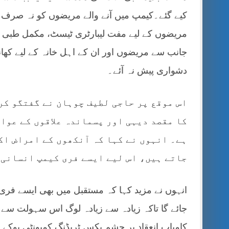
کیے گئے۔کیمپ میں آنے والے مریضوں کو نہ صرف آ
مریضوں کے لیے مفت لیبارٹری ٹیسٹ، مکمل طبی ت
جانب سے مریضوں اور ان کے اہل خانہ کے لیے کھانے
دشواری پیش نہ آئے۔
اس موقع پر حاجی لطیف چوہان نے گفتگو کر
کا مقصد دیہی اور پسماندہ علاقوں کے عوا
ہے۔ انہوں نے کہا کہ آنکھوں کے امراض اکث
جاتے ہیں، اس لیے ایسے فری کیمپ انسانی 
انہوں نے مزید کہا کہ مستقبل میں بھی ایسے فری 
جائے گا تاکہ زیادہ سے زیادہ لوگ اس سہولت سے ف
کامیاب انعقاد پر چشم بکس ٹریڈنگ کمیونٹی یوکے 