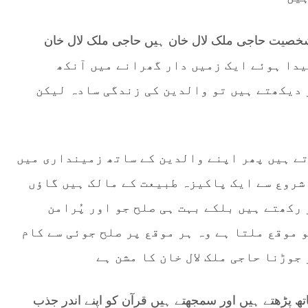
خصیت حاجی ملک لال خان ہیں حاجی ملک لال خان
 پیدا ہوئے ایک زمیں دار گھرانے میں آنکھ
 دیکھتے ہیں تو والدین کی زندگی سادہ لیکن
تے ہیں پھر اپنے والدین کے ساتھ زمینداری میں
 شروع سے ایک پاکیزہ طبیعت کے مالک ہیں گاؤں
 رکھتے ہیں بلکے بہت ہی صلح جو اور پُرامن
 موقع ملتا ہے وہ ہر موقع پر صلح جوئی سے کام
جوڑنا حاجی ملک لال خان کا مشن ہے
ھ پڑھتے ہیں اور سمجھتے ہیں قرآن کو اپنے اندر جذب