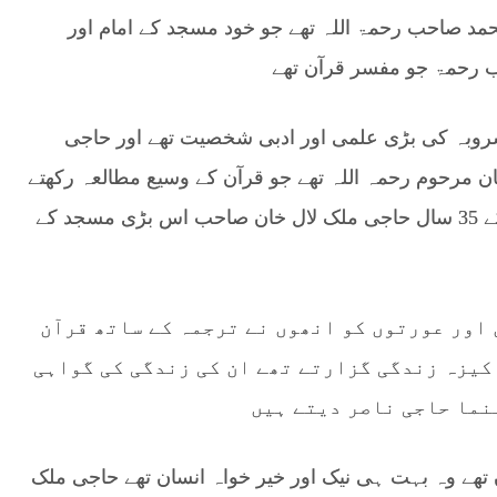
حمد صاحب رحمۃ اللہ تھے جو خود مسجد کے امام اور
ب رحمۃ جو مفسر قرآن تھے
وبہ کی بڑی علمی اور ادبی شخصیت تھے اور حاجی
ن مرحوم رحمہ اللہ تھے جو قرآن کے وسیع مطالعہ رکھتے
تھے، ماسٹر حاجی نور محمد رحمۃ اللہ کی وفات کے 35 سال حاجی ملک لال خان صاحب اس بڑی مسجد کے
 اور عورتوں کو انھوں نے ترجمہ کے ساتھ قرآن
اکیزہ زندگی گزارتے تھے ان کی زندگی کی گواہی
ہنما حاجی ناصر دیتے ہیں
ھے وہ بہت ہی نیک اور خیر خواہ انسان تھے حاجی ملک