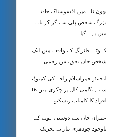
بھون نلہ میں افسوسناک حادثہ —
بزرگ شخص پلی سے گر کر نالے
میں بہہ گیا
کہوٹہ: فائرنگ کے واقعے میں ایک
شخص جاں بحق، تین زخمی
انجینئر قمراسلام راجہ کی کمبوڈیا
سے ہنگامی کال پر چکری میں 16
افراد کا کامیاب ریسکیو
عمران خان سے دوستی ہونے کے
باوجود چودھری نثار نے تحریک