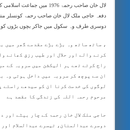
لال خان صاحب رحمۃ 1976 میں
دفعہ حاجی ملک لال خان صاحب رحمۃ کونسلر من
دوسری طرف وہ سکول میں جاکر بچوں بڑوں کو قر
، ساتھ ساتھ وہ بڑے بڑے مقدمے گھر میں ب
کرنے والے اور حلال اور طیب رزق کھانے وا
راج کرتے تھے ہر الیکشن میں سروبہ کے مر
ان سے پوچھ کر سروبہ میں داخل ہوتی وہ ب
لوگوں کی خدمت کرنا ان کو سیدھے راستے پر
مرحوم رحمہ اللہ کی زندگی کا مقصد ہے
حاجی ملک لال خان رحمۃ کے چار بیٹے اور د
دوسرے عبدالمنان، تیسرے عبدالسلام اور چ