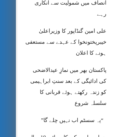
انصاف میں شمولیت سے انکاری
رہے
علی امین گنڈاپور کا وزیراعلیٰ
خیبرپختونخوا کے عہدے سے مستعفی
ہونے کا اعلان
پاکستان بھر میں نمازِ عیدالاضحی
کی ادائیگی کے بعد سنتِ ابراہیمی
کو زندہ رکھتے ہوئے قربانی کا
سلسلہ شروع
“یہ سسٹم اب نہیں چلے گا”