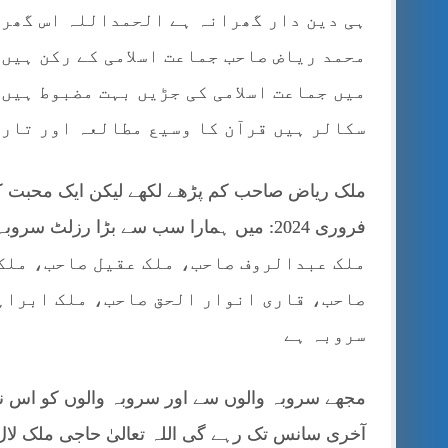
ہی دین دار گھرانہ ہے الحمداللہ اس گھرا
محمد ریاض صاحب جماعت اسلامی کے رکن ہیں
میں جماعت اسلامی کی جڑیں بہت مضبوط ہیں 
سکالر ہیں قرآن کا وسیع مطالعہ اور تاری
ملک عبدالروف صاحب، ملک عقیل صاحب، ملک 
صاحب، قاری انوار الحق صاحب، ملک ابراہی
سروبہ ہے
مجھے سروبہ والوں سے اور سروبہ والوں کو اس ن
آخری سانس تک رہے گی اللہ تعالیٰ حاجی ملک لا