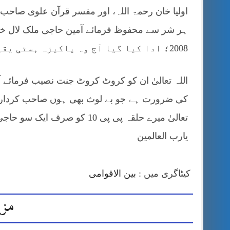
اولیا خان رحمۃ اللہ، اور مفسر قرآن علوی صاح
2008؛ ادا کیا گیا آج وہ پاکیزہ ہستی یقیناَ اللہ تعالیٰ کی جنتوں میں موجود ہیں
اللہ تعالیٰ ان کو کروٹ کروٹ جنت نصیب فرمائے 
کی ضرورت ہے جو بے لوث بھی ہوں صاحب کردار بھی
تعالیٰ میرے حلقہ پی پی 10 کو 
یارب العالمین
کیٹاگری میں :
بین الاقوامی
مزی