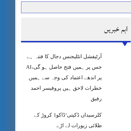
اہم خبریں
حرمت پر قربان
 کی پریس کانفرنس
آرٹیفشل انٹلیجنس دجال کا فتنہ ہے
جس پر ہمیں فتح حاصل ہو گی،AI
پر اندھے اعتماد کی وجہ سے ہمیں
خطرات لاحق ہیں پروفیسر احمد
رفیق
کلرسیداں ڈکیتی‘ڈاکو1 کروڑ کے
طلائی زیورات لے اڑے