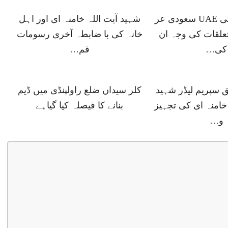
ڈونلڈ ٹرمپ کی UAE سعودی عر
شہید آیت اللہ خامنہ ای اور اہل
علقات کی وجہ ان
خانہ کی با ضابطہ آخری رسومات
کی…
قم…
ق سپریم لیڈر شہید
کلر سیداں ضلع راولپنڈی میں ڈیم
خامنہ ای کی تجہیز
بنانے کا فیصلہ کیا گیاہے
و…