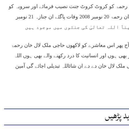
ب رحمۃ کو کروٹ کروٹ جنت نصیب فرمائے اور سروبہ کو
ہر شر سے محفوظ فرمائے آمین حاجی ملک لال خان رحمۃ 20 نومبر 2008 وفات پاگئے ان جنازہ 21 نومبر
آج پھر اس معاشرے کو لاکھوں حاجی ملک لال خان رحمۃ
 ہوں اور انسانیت کا درد رکھنے والے بھی ہوں اللہ
صرف ایک سو حاجی ملک لال خان دے دے ان شائاللہ تبدیلی اجائے گی آمین
د پڑھیں