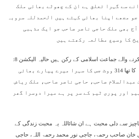
نے سے گہرا تعلق ہے ان کے چھوٹے بھائی ملک
 جو مجھے اپنا بھائی کہتے ہیں الحمدللہ سروبہ
آج بھی ملک حاجی ناصر صاحب جو ایک مذہبی
خ کا وسیع مطالعہ رکھتے ہیں
ملک ریاض صاحب کم پڑھے لکھے لیکن ایک محبت کرنے والے جماعت اسلامی کے رکن ہیں حالیہ الیکشن 8:
فروری 2024: میں ہمارا سب سے بڑا رزلٹ سروبہ کا تھا 314 ووٹ جس کا سہرا میرے پیارے بھائی
عبدالسلام صاحب، حاجی ناصر صاحب، ملک ریاض
م اور پوری ٹیم کے سر پر ہے میرا دوسرا گھر
اچیز سے دلی محبت ہے ان شائاللہ یہ محبت زندگی کے
ل خان صاحب رحمۃ، جاجی نور محمد رحمۃ اللہ، حاجی