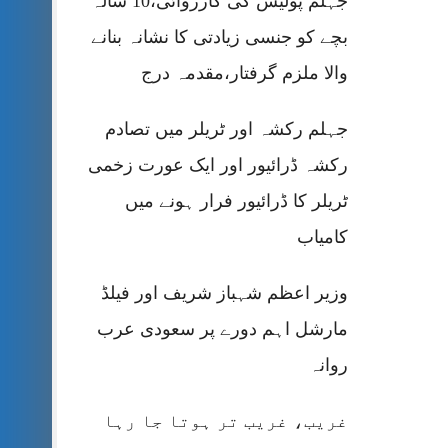
جہلم پولیس کی کارروائی،10 سالہ
بچے کو جنسی زیادتی کا نشانہ بنانے
والا ملزم گرفتار،مقدمہ درج
جہلم رکشہ اور ٹریلر میں تصادم
رکشہ ڈرائیور اور ایک عورت زخمی
ٹریلر کا ڈرائیور فرار ہونے میں
کامیاب
وزیر اعظم شہباز شریف اور فیلڈ
مارشل اہم دورے پر سعودی عرب
روانہ
غریب، غریب تر ہوتا جا رہا