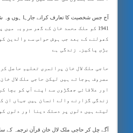
آج جس شخصیت کا تعارف کرانے جارہا ہوں وہ ش
1941 کو ملک محمد خان کے گھر سروبہ میں
کھولنے کے بعد جب ہوش حواس سے والدین کو
بڑی پاکیزہ زندگی ہے
حاجی ملک لال خان پرائمری تعلیم حاصل کر
مصروف ہوجاتے ہیں لیکن حاجی ملک لال خان
اور علاقائی جھگڑوں سے اپنے آپ کو بچا کر
زندگی گزارنے والے انسان ہیں جہاں ان کو
لیتے ہیں دلوں پر دستک دینا اور دلوں کو 
آگے چل کر حاجی ملک لال خان قرآن ترجمہ کے سات