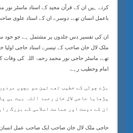
کرتے ہیں ان کے قرآن مجید کے استاد ماسٹر نور م
باعمل انسان تھے، دوسرے ان کے استاد علوی صاح
ان کی تفسیر دس جلدوں پر مشتمل ہے جو خود سر
ملک لال خان صاحب کے تیسرے استاد حاجی اولیا خا
امام وخطیب رہے
بڑے چوٹی کے خطیب تھے تین سو بچوں مردوں
پڑھایا حاجی لال خان رحمۃ اللہ بہت ہی پ
ان کے دوست اور جماعت اسلامی کے بزرگ را
حاجی ملک لال خان صاحب ایک صاحب عمل انسان ت