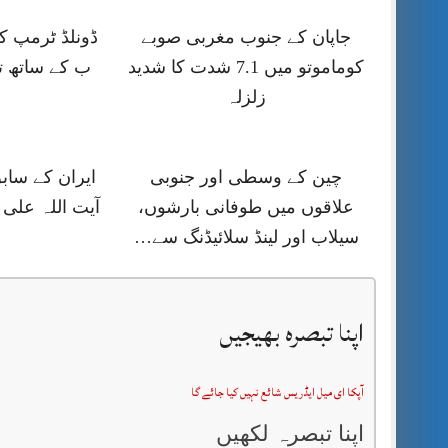
جاپان کے جنوب مغربی صوبے
کوماموتو میں 7.1 شدت کا شدید
ب کے ساتھ ت
زلزلہ
چین کے وسطی اور جنوبی
ایران کے ساب
علاقوں میں طوفانی بارشوں،
آیت اللہ علی 
سیلاب اور لینڈ سلائیڈنگ سے…
اپنا تبصرہ بھیجیں
آپکا ای میل ایڈریس شائع نہیں کیا جائے گا
اپنا تبصرہ لکھیں