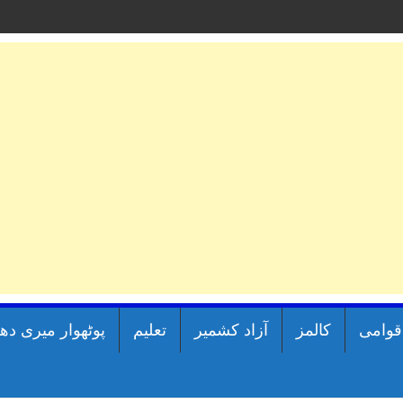
اقوامی
کالمز
آزاد کشمیر
تعلیم
پوٹھوار میری دھ