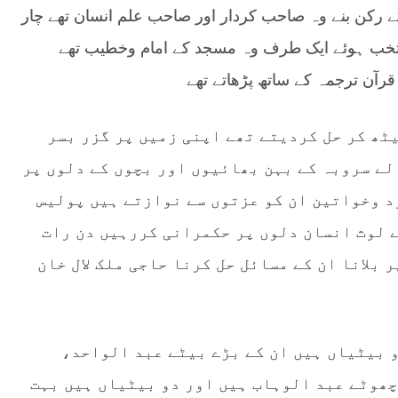
 جماعت اسلامی کے رکن بنے وہ صاحب کردار اور صاحب علم انسان تھے چار
تخب ہوئے ایک طرف وہ مسجد کے امام وخطیب تھے
آن ترجمہ کے ساتھ پڑھاتے تھے
یٹھ کر حل کردیتے تھے اپنی زمیں پر گزر بسر
لے سروبہ کے بہن بھائیوں اور بچوں کے دلوں پر
د وخواتین ان کو عزتوں سے نوازتے ہیں پولیس
ے لوث انسان دلوں پر حکمرانی کررہیں دن رات
 بلانا ان کے مسائل حل کرنا حاجی ملک لال خان
و بیٹیاں ہیں ان کے بڑے بیٹے عبد الواحد،
ھوٹے عبد الوہاب ہیں اور دو بیٹیاں ہیں بہت