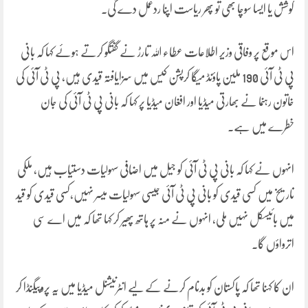
کوشش یا ایسا سوچا بھی تو پھر ریاست اپنا ردعمل دے گی۔
اس موقع پر وفاقی وزیر اطلاعات عطاء اللہ تارڑ نے گفتگو کرتے ہوئے کہا کہ بانی
پی ٹی آئی 190 ملین پاؤنڈ میگا کرپشن کیس میں سزایافتہ قیدی ہیں، پی ٹی آئی کی
خاتون رہنما نے بھارتی میڈیا اور افغان میڈیا پر کہا کہ بانی پی ٹی آئی کی جان
خطرے میں ہے۔
انہوں نے کہا کہ بانی پی ٹی آئی کو جیل میں اضافی سہولیات دستیاب ہیں، ملکی
تاریخ میں کسی قیدی کو بانی پی ٹی آئی جیسی سہولیات میسر نہیں،کسی قیدی کو قید
میں بائیسکل نہیں ملی، انہوں نے منہ پر ہاتھ پھیر کر کہا تھا کہ میں اے سی
اترواؤں گا۔
ان کا کہنا تھا کہ پاکستان کو بدنام کرنے کے لیے انٹرنیشںل میڈیا میں یہ پروپیگنڈا کر