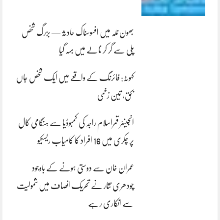
بھون نلہ میں افسوسناک حادثہ — بزرگ شخص
پلی سے گر کر نالے میں بہہ گیا
کہوٹہ: فائرنگ کے واقعے میں ایک شخص جاں
بحق، تین زخمی
انجینئر قمراسلام راجہ کی کمبوڈیا سے ہنگامی کال
پر چکری میں 16 افراد کا کامیاب ریسکیو
عمران خان سے دوستی ہونے کے باوجود
چودھری نثار نے تحریک انصاف میں شمولیت
سے انکاری رہے