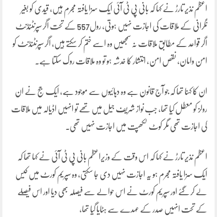
اعظم نذیر تارڑ نے کہا کہ بانی پی ٹی آئی ایک سزا یافتہ مجرم ہیں، قیدی کو بغیر
نگرانی کے ملاقات کی اجازت نہیں ہوتی، رول557 کے تحت اگر سپرنٹنڈنٹ
اگر قواعد کے مطابق ملاقات نہ سمجھیں وہ اسے ختم کر سکتے ہیں، اگر سپرنٹنڈنٹ کو
امن وامان، نقص امن، انتشار کا خدشہ ہو تو وہ ملاقات روک سکتا ہے۔
ان کا کہنا تھا کہ جو آج قانون ہے وہ دہائیوں سے موجود ہے، ایک جج نے ان
رولز کو معطل کیا تھا، جب نواز شریف جیل میں تھے تو انہیں اڈیالہ میں ملاقات
کی اجازت تھی مگر کوٹ لکھپت میں اجازت نہیں تھی۔
اعظم نذیر تارڑ نے کہا کہ اس وقت کے وزیراعظم بانی پی ٹی آئی نے کہا تھا کہ
ایک سزا یافتہ مجرم ہو یہ اجازت نہیں دی جا سکتی، وہ سپریم کورٹ میں کیس
لے کر گئے اور سپریم کورٹ نے اس حوالے سے فیصلہ بھی دیا اور اس فیصلے
کے تحت انہیں صدر کے عہدے سے ہٹایا گیا تھا،