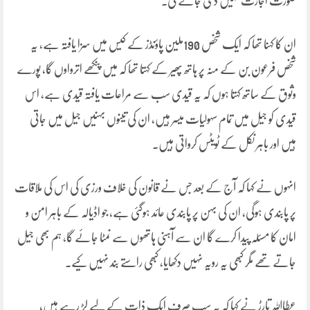
صورت اجازت نہیں دی جائے گی۔
ان کا کہنا تھا کہ ایک شخص 190ملین پاؤنڈز کے کیس میں سزا یافتہ ہے، یہ
شخص فرعون بن کے منہ پر ہاتھ پھیر کے کہتا تھا کہ میں پنکھے اترواوں گا، پورے
وثوق کے ساتھ کہتا ہوں کہ یہ قیدی سب سے مراعات یافتہ قیدی ہے، اس
قیدی کو جیل میں تمام سہولیات میسر ہیں، ان کی تینوں بہنیں جیل میں جاتی
ہیں اور باہر نکل کے ٹویٹس کرواتی ہیں۔
انہوں نے کہا کہ آج کے بعد جس نے قانون کی خلاف ورزی کی اس کی ملاقات
پر پابندی ہوگی، ان کی بہن پر پابندی عائد ہوگئی ہے، جو اڈیالہ کے باہر امن و
امان کا مسئلہ پیدا کرے گا ان سے آہنی ہاتھوں سے نمٹا جائے گا، ہم بھی جیل
جاتے تھے مگر کبھی یہ رویہ نہیں دکھایا، کبھی راستے بند نہیں کیے۔
عطااللہ تارڑ نے کہا کہ یہ سب صرف ایک ذات کے لیے لڑ رہے ہیں،