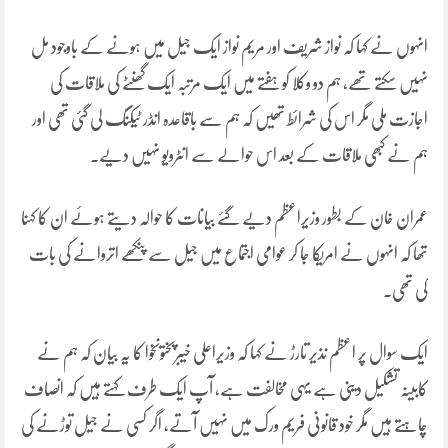
انہوں نے کہا کہ نواز شریف اور مریم نواز ایک جیل میں ہونے کے باوجود مل
نہیں سکتے تھے، ہم دو وکلا کو ہفتے میں ایک مرتبہ ایک گھنٹے کی ملاقات کی
اجازت ملی مگر اس کی شرائط تھیں کہ ہم سے باقاعدہ انڈر ٹیکنگ لی گئی تھی اور
ہم نے کبھی ملاقات کے بعد اس حوالے سے انٹرویو نہیں دیے۔
عمران خان کے بطور وزیراعظم دیے گئے بیانات کا حوالہ دیتے ہوئے ان کا کہنا
تھا کہ انہوں نے امریکا جا کر عوامی اجتماع میں جیل سے پنکھے اتروانے کی بات
کی تھی۔
ایک سوال پر اعظم نذیر تارڑ نے کہا کہ وزیراعلی خیبرپختونخوا کا یہ بیان کہ ہم نے
کابینہ تشکیل دینی ہے یہی مخالفت ہے، آپ ایک طرف کہتے ہیں کہ انصاف
چاہتے ہیں مگر خود قانونی فریم ورک میں نہیں آتے، اگر کسی نے جیل توڑنے کی