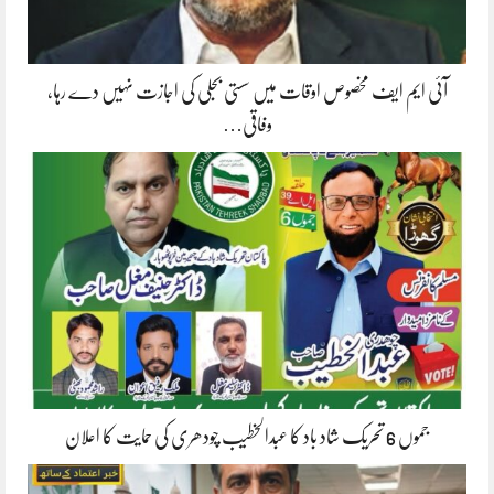
آئی ایم ایف مخصوص اوقات میں سستی بجلی کی اجازت نہیں دے رہا،
وفاقی…
جموں 6 تحریک شاد باد کا عبدالخطیب چودھری کی حمایت کا اعلان