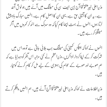
وزیراعلیٰ خیبر پختونخوا آج این ایف سی کی میٹںگ میں آئے ہیں جو خوش آئند
ہے، یہ ان کا آئینی حق ہے، یہی ان کا اصل کام ہے، انہیں مبارک باد پیش
کرتا ہوں، انہوں نے بہت اچھا کام کیا کہ وہ سڑک سے اٹھ کر کمروں میں آ کر
میٹنگز کر رہے ہیں۔
انہوں نے کہا کہ ایپکس کمیٹی کی میٹنگ جب بلائی جاتی ہے تو وہ اس میں
شرکت کر کے اپنا کردار ادا کریں، وزیراعظم نے کئی مرتبہ اس آفر کو دہرایا ہے کہ
ہم صوبے اور صوبے کے عوام کی بہتری کے لیے مل کر کام کرنے کو تیار
ہیں۔
وزیراطلاعات نے کہا کہ وزیراعلیٰ خیبر پختونخوا آج آئے ہیں، ہم انہیں ویلکم کرتے
ہیں۔