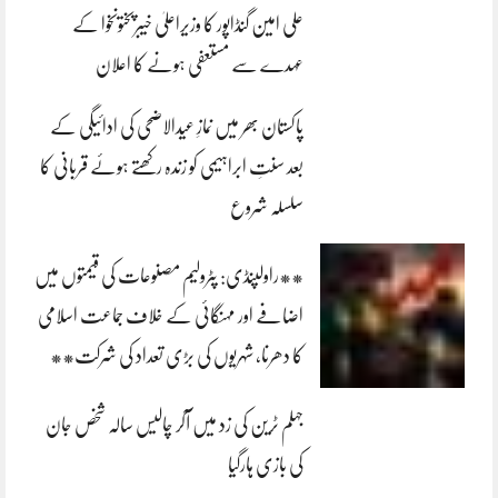
علی امین گنڈاپور کا وزیراعلیٰ خیبرپختونخوا کے
عہدے سے مستعفی ہونے کا اعلان
پاکستان بھر میں نمازِ عیدالاضحی کی ادائیگی کے
بعد سنتِ ابراہیمی کو زندہ رکھتے ہوئے قربانی کا
سلسلہ شروع
**راولپنڈی: پٹرولیم مصنوعات کی قیمتوں میں
اضافے اور مہنگائی کے خلاف جماعت اسلامی
کا دھرنا، شہریوں کی بڑی تعداد کی شرکت**
جہلم ٹرین کی زد میں آکر چالیس سالہ شخص جان
کی بازی ہارگیا