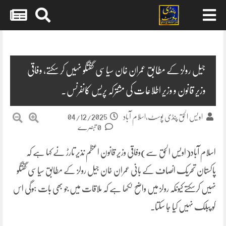
Skip
to
content
جیل رولز کے مطابق عمران خان سیاسی گفتگو نہیں کر سکتے، وفاقی
وزیر قانون و وزیر اطلاعات کی مشترکہ پریس کانفرنس۔
04/12/2025
اویس الحق پنڈی پوسٹ،اسلام آباد
0 تبصرے
اسلام آباد(اویس الحق سے)وفاقی وزیر قانون اعظم نذیر تارڑ نے کہا ہے کہ
پاکستان تحریک انصاف کے بانی عمران خان جیل رولز کے مطابق سیاسی گفتگو
نہیں کرسکتے کیونکہ رولز میں واضح لکھا ہے کہ ملاقات میں جو بھی بات ہوگی اس
کو پبلک نہیں کیا جا سکتا۔