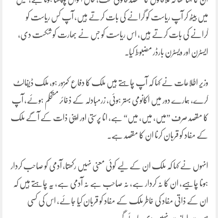
میں بیٹھ کر آپ ریاست کو گرانے کی بات کرتے ہیں، آپ کس ریاست کو
گرانے کی بات کرتے ہیں، اس ریاست کو جس نے بھارت کو شکست دی،
ایسٹرن اور ویسٹرن بارڈر مضبوط کیا۔
وزیر اطلاعات نے کہا کہ آپ چاہتے ہیں ملک کا دفاع کمزور ہو، ملک ڈیفالٹ
کرے، ہمارے دور میں اکانومی بہتر ہوئی، زرمبادلہ کے ذخائر مستحکم ہوئے، آپ
کا مقصد صرف ”میں، میں، میں“ ہے، انا پرستی اور اپنی ذات کے آگے ملک
کے مفاد کو قربان کرنا ان کا مقصد ہے۔
انہوں نے کہا کہ ملک ان کے لیے کوئی معنی نہیں رکھتا، آدمی کو صاحب کردار
ہونا چاہیے، ان کا نہ کردار ہے، نہ صاحب ہے نہ آدمی ہے، یہ چاہتے ہیں کہ
ان کے ذاتی مفاد کی خاطر ملک کے مفاد کو قربان کیا جائے، اس کی کسی