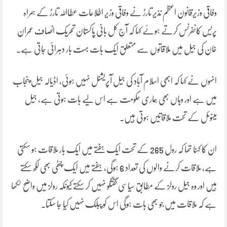
وفاقی وزیرقانون اعظم نذیر تارڑ نے وفاقی وزیر اطلاعات عطااللہ تارڑ کے ہمراہ
پریس کانفرنس کرتے ہوئے کہا کہ آج کل بانی پاکستان تحریک انصاف عمران
خان کی جیل میں ملاقاتوں سے متعلق ایک بات بہت بار دہرائی جاتی ہے۔
انہوں نے کہا کہ ابھی اسلام آباد کی جیل آپریشنل نہیں ہوئی، اڈیالہ جیل پنجاب
میں ہے اور وہاں بھی ہماری حکومت ہے اس لیے بات ہوتی ہے، جیل
مینوئل کے تحت ملاقاتیں ہوتی ہیں۔
ان کا کہنا تھا کہ رول 265 کے تحت ایک ہفتے میں ایک بار ملاقات ہو سکتی
ہے، ملاقات کرنے والوں کی تعداد 6 ہوگی، ہفتے میں ایک چٹھی بھی لکھ سکتے
ہیں اور وہ جیل رولز کے مطابق سیاسی گفتگو نہیں کر سکتے کیونکہ رولز میں واضح لکھا
ہے کہ ملاقات میں جو بھی بات ہوگی اس کو پبلک نہیں کیا جا سکتا۔