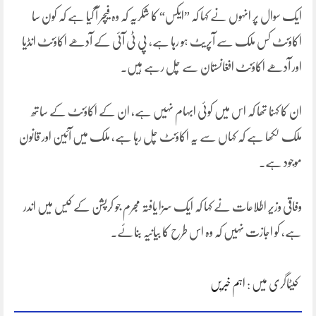
ایک سوال پر انہوں نے کہا کہ ”ایکس“ کا شکریہ کہ وہ فیچر آ گیا ہے کہ کون سا
اکاؤنٹ کس ملک سے آپریٹ ہو رہا ہے، پی ٹی آئی کے آدھے اکاؤنٹ انڈیا
اور آدھے اکاؤنٹ افغانستان سے چل رہے ہیں۔
ان کا کہنا تھا کہ اس میں کوئی ابہام نہیں ہے، ان کے اکاؤنٹ کے ساتھ
ملک لکھا ہے کہ کہاں سے یہ اکاؤنٹ چل رہا ہے، ملک میں آئین اور قانون
موجود ہے۔
وفاقی وزیر اطلاعات نے کہا کہ ایک سزا یافتہ مجرم جو کرپشن کے کیس میں اندر
ہے، کو اجازت نہیں کہ وہ اس طرح کا بیانیہ بنائے۔
کیٹاگری میں :
اہم خبریں