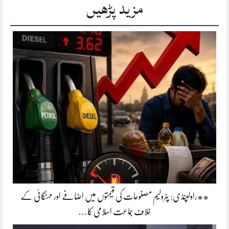
مزید پڑھیں
**راولپنڈی: پٹرولیم مصنوعات کی قیمتوں میں اضافے اور مہنگائی کے
خلاف جماعت اسلامی کا…