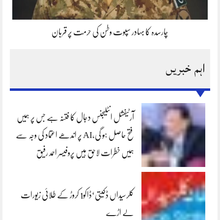
چارسدہ کا بہادر سپوت وطن کی حرمت پر قربان
اہم خبریں
آرٹیفشل انٹلیجنس دجال کا فتنہ ہے جس پر ہمیں
فتح حاصل ہو گی،AI پر اندھے اعتماد کی وجہ سے
ہمیں خطرات لاحق ہیں پروفیسر احمد رفیق
کلرسیداں ڈکیتی‘ڈاکو1 کروڑ کے طلائی زیورات
لے اڑے