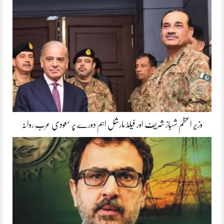
وزیر اعظم شہباز شریف اور فیلڈ مارشل اہم دورے پر سعودی عرب روانہ