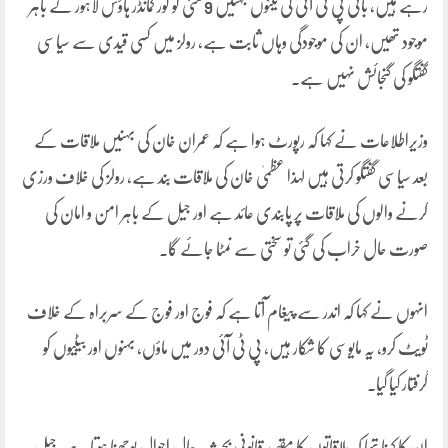
رہے ہیں، بانی پی ٹی آئی کی تینوں بہنیں 9 مئی کو کور کمانڈر ہاؤس لاہور کے باہر
موجود تھیں، ان کی موجودگی وہاں ثابت ہے، رولز میں کسی قیدی سے سیاسی
گفتگو کی گنجائش نہیں ہے۔
وزیراطلاعات نے کہا کہ رپورٹ ہوا ہے کہ عمران خان کی بہنیں ملاقات کے
بعد سیاسی گفتگو کرتی ہیں لہذا عظمیٰ خان کی ملاقات بند ہے، رولز کی خلاف ورزی
کرنے والوں کی ملاقات پر پابندی عائد ہے اور جیل کے باہر امن و امان کی
صورت حال خراب کی گئی تو سختی سے نمٹا جائے گا۔
انہوں نے کہا کہ اندر سے پیغام آتا ہے کہ فوج اور فوج کے سربراہ کے خلاف
ٹویٹ کرو، یہ مایوسی کا شکار ہیں، پی ٹی آئی دور میں ماؤں، بہنوں اور بیٹیوں کو
گرفتار کیا گیا۔
ان کا کہنا تھا کہ ملاقاتوں کا مقصد قانونی بحث، حال احوال پوچھنا ہوتا ہے، جیل