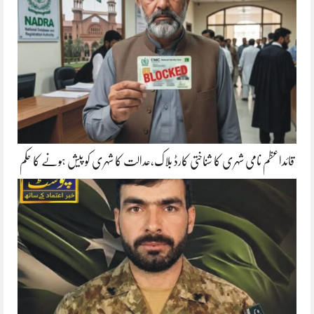
قائداعظم نامی شہری کا شناختی کارڈ بلاک،عدالت کا شہری کو پیش ہونے کا حکم