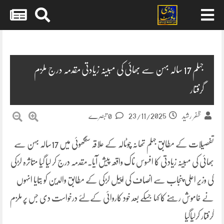
Skip
to
content
جہلم 17 سالہ بہن سے بھائی کی مبینہ زیادتی مقدمہ درج ملزم
گرفتار
23/11/2025
ظفر رشید
0 تبصرے
تفصیلات کے مطابق جہلم تھانہ چوٹالہ کے علاقہ سنگھوئی میں 17سالہ بہن سے
بھائی کی مبینہ زیادتی کا افسوس ناک واقعہ پیش آیا۔مقدمہ درج کر لیا گیا متاثرہ لڑکی
کی وزیر اعلی پنجاب سے انصاف کی اپیل لڑکی کے مطابق والدین کو بتایا انہوں
نے خاموش رہنے کا کہا جسکے بعد خود کاروائی کےلئے درخواست دی جس پر ملزم
گرفتار کرلیاگیا