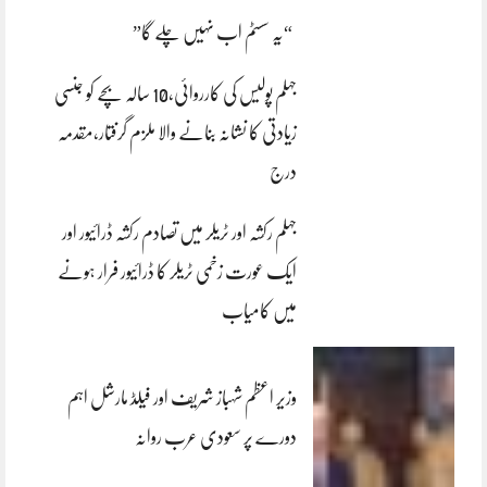
“یہ سسٹم اب نہیں چلے گا”
جہلم پولیس کی کارروائی،10 سالہ بچے کو جنسی
زیادتی کا نشانہ بنانے والا ملزم گرفتار،مقدمہ
درج
جہلم رکشہ اور ٹریلر میں تصادم رکشہ ڈرائیور اور
ایک عورت زخمی ٹریلر کا ڈرائیور فرار ہونے
میں کامیاب
وزیر اعظم شہباز شریف اور فیلڈ مارشل اہم
دورے پر سعودی عرب روانہ