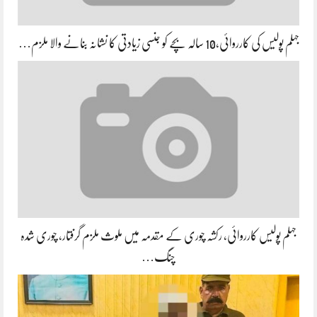
جہلم پولیس کی کارروائی،10 سالہ بچے کو جنسی زیادتی کا نشانہ بنانے والا ملزم…
جہلم پولیس کارروائی، رکشہ چوری کے مقدمہ میں ملوث ملزم گرفتار، چوری شدہ
چنگ…