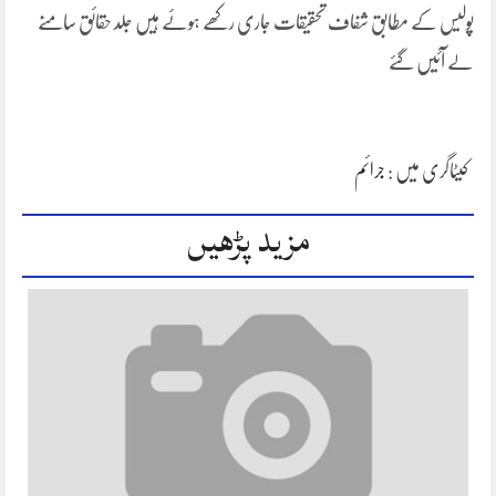
پولیس کے مطابق شفاف تحقیقات جاری رکھے ہوئے ہیں جلد حقائق سامنے
لے آئیں گئے
کیٹاگری میں :
جرائم
مزید پڑھیں