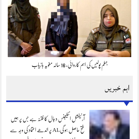
جہلم پولیس کی اہم کاروائی، 16 سالہ مغویہ بازیاب
اہم خبریں
آرٹیفشل انٹلیجنس دجال کا فتنہ ہے جس پر ہمیں
فتح حاصل ہو گی،AI پر اندھے اعتماد کی وجہ سے