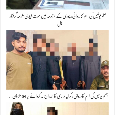
جہلم پولیس کی اہم کارروائی، چوری کے مقدمہ میں ملوث لیڈی ملزمہ گرفتار،
مالِ…
جہلم پولیس کی اہم کارروائی، کرایہ داری کا اندراج نہ کروانے پر 04 ملزمان …