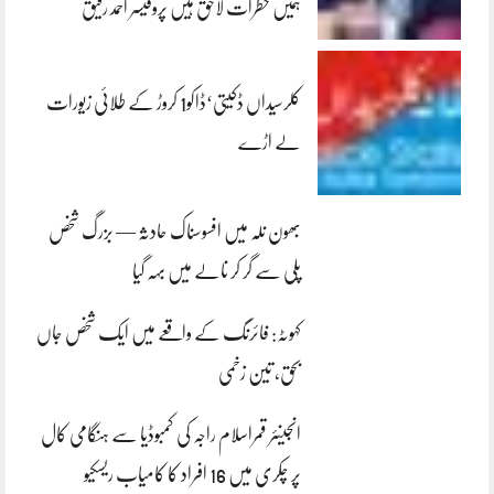
ہمیں خطرات لاحق ہیں پروفیسر احمد رفیق
کلرسیداں ڈکیتی‘ڈاکو1 کروڑ کے طلائی زیورات
لے اڑے
بھون نلہ میں افسوسناک حادثہ — بزرگ شخص
پلی سے گر کر نالے میں بہہ گیا
کہوٹہ: فائرنگ کے واقعے میں ایک شخص جاں
بحق، تین زخمی
انجینئر قمراسلام راجہ کی کمبوڈیا سے ہنگامی کال
پر چکری میں 16 افراد کا کامیاب ریسکیو