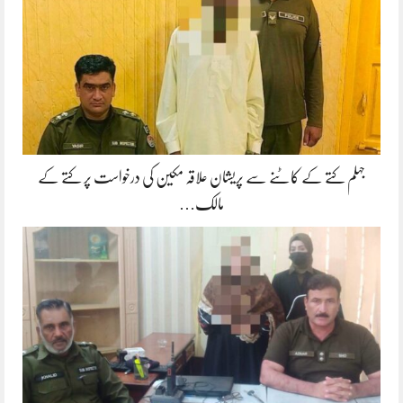
جہلم کتے کے کاٹنے سے پریشان علاقہ مکین کی درخواست پر کتے کے
مالک…