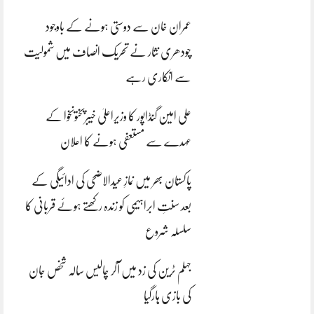
عمران خان سے دوستی ہونے کے باوجود
چودھری نثار نے تحریک انصاف میں شمولیت
سے انکاری رہے
علی امین گنڈاپور کا وزیراعلیٰ خیبرپختونخوا کے
عہدے سے مستعفی ہونے کا اعلان
پاکستان بھر میں نمازِ عیدالاضحی کی ادائیگی کے
بعد سنتِ ابراہیمی کو زندہ رکھتے ہوئے قربانی کا
سلسلہ شروع
جہلم ٹرین کی زد میں آکر چالیس سالہ شخص جان
کی بازی ہارگیا