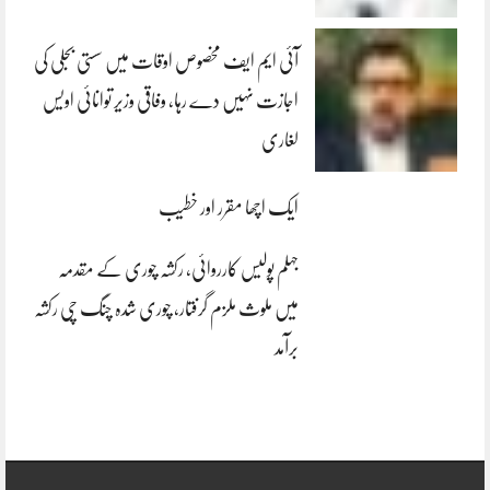
آئی ایم ایف مخصوص اوقات میں سستی بجلی کی
اجازت نہیں دے رہا، وفاقی وزیر توانائی اویس
لغاری
ایک اچھا مقرر اور خطیب
جہلم پولیس کارروائی، رکشہ چوری کے مقدمہ
میں ملوث ملزم گرفتار، چوری شدہ چنگ چی رکشہ
برآمد