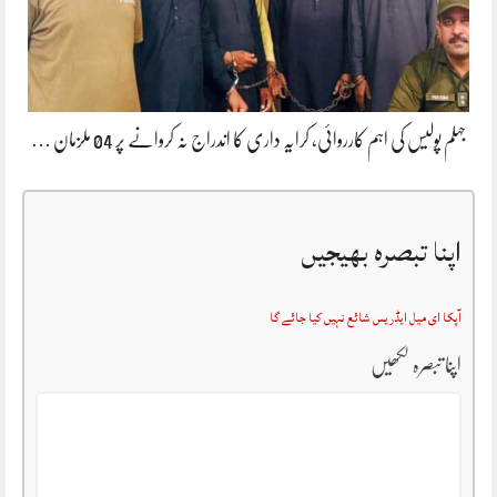
جہلم پولیس کی اہم کارروائی، کرایہ داری کا اندراج نہ کروانے پر 04 ملزمان …
اپنا تبصرہ بھیجیں
آپکا ای میل ایڈریس شائع نہیں کیا جائے گا
اپنا تبصرہ لکھیں