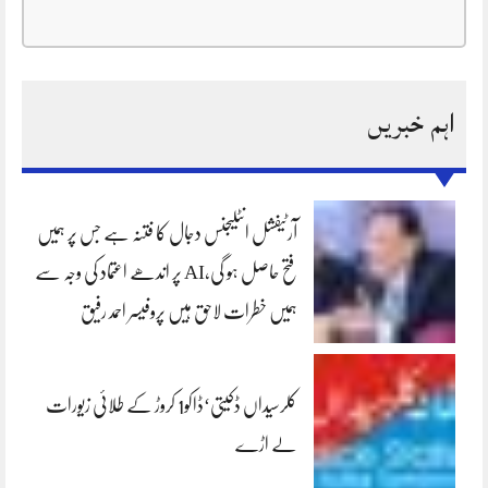
اہم خبریں
آرٹیفشل انٹلیجنس دجال کا فتنہ ہے جس پر ہمیں
فتح حاصل ہو گی،AI پر اندھے اعتماد کی وجہ سے
ہمیں خطرات لاحق ہیں پروفیسر احمد رفیق
کلرسیداں ڈکیتی‘ڈاکو1 کروڑ کے طلائی زیورات
لے اڑے