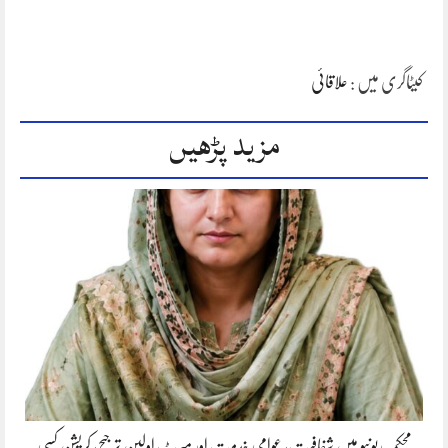
کیٹاگری میں :
علاقائی
مزید پڑھیں
محکمہ ریونیو میں شفافیت، عوامی خدمت اور میرٹ اولین ترجیح، کرپشن کسی