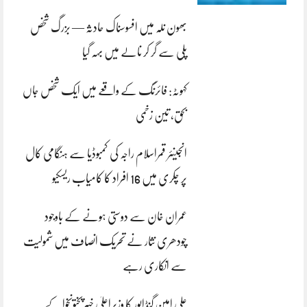
بھون نلہ میں افسوسناک حادثہ — بزرگ شخص
پلی سے گر کر نالے میں بہہ گیا
کہوٹہ: فائرنگ کے واقعے میں ایک شخص جاں
بحق، تین زخمی
انجینئر قمراسلام راجہ کی کمبوڈیا سے ہنگامی کال
پر چکری میں 16 افراد کا کامیاب ریسکیو
عمران خان سے دوستی ہونے کے باوجود
چودھری نثار نے تحریک انصاف میں شمولیت
سے انکاری رہے
علی امین گنڈاپور کا وزیراعلیٰ خیبرپختونخوا کے