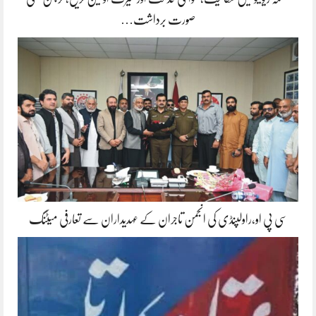
صورت برداشت…
سی پی او،راولپنڈی کی انجمن تاجران کے عہدیداران سے تعارفی میٹنگ