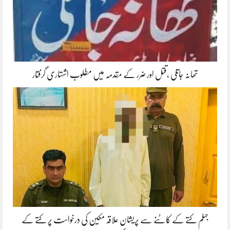
تھانہ جاتلی ،قتل اور ضرر کے مقدمہ میں مطلوب اشتہاری گرفتار
جہلم کتے کے کاٹنے سے پریشان علاقہ مکین کی درخواست پر کتے کے