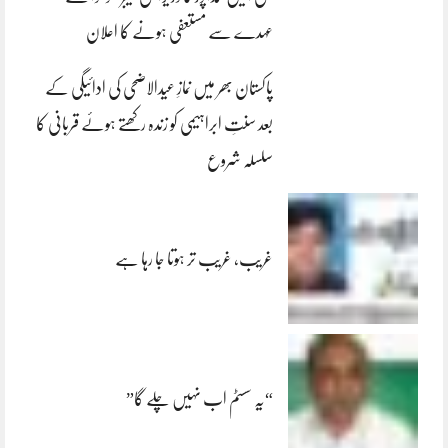
عہدے سے مستعفی ہونے کا اعلان
پاکستان بھر میں نمازِ عیدالاضحی کی ادائیگی کے
بعد سنتِ ابراہیمی کو زندہ رکھتے ہوئے قربانی کا
سلسلہ شروع
غریب، غریب تر ہوتا جا رہا ہے
“یہ سسٹم اب نہیں چلے گا”