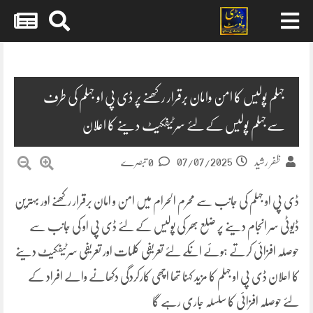
Skip
to
content
جہلم پولیس کا امن وامان برقرار رکھنے پر ڈی پی او جہلم کی طرف
سےجہلم پولیس کےلئے سرٹیفکیٹ دینے کا اعلان
07/07/2025
ظفر رشید
0 تبصرے
ڈی پی او جہلم کی جانب سے محرم الحرام میں امن و امان برقرار رکھنے اور بہترین
ڈیوٹی سر انجام دینے پر ضلع بھر کی پولیس کے لئے ڈی پی او کی جانب سے
حوصلہ افزائی کرتے ہوئے انکے لئے تعریفی کلمات اور تعریفی سرٹیفکیٹ دینے
کا اعلان ڈی پی او جہلم کا مزید کہنا تھا اچھی کارکردگی دکھانے والے افراد کے
لئے حوصلہ افزائی کا سلسلہ جاری رہے گا