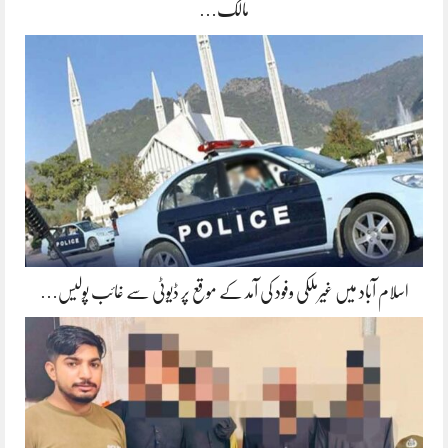
مالک…
اسلام آباد میں غیرملکی وفود کی آمد کے موقع پر ڈیوٹی سے غائب پولیس…