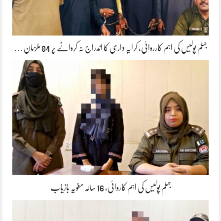
جہلم پولیس کی اہم کارروائی، کرایہ داری کا اندراج نہ کروانے پر 04 ملزمان …
جہلم پولیس کی اہم کاروائی، 16 سالہ مغویہ بازیاب