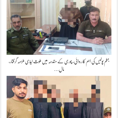
جہلم پولیس کی اہم کارروائی، چوری کے مقدمہ میں ملوث لیڈی ملزمہ گرفتار،
مالِ…