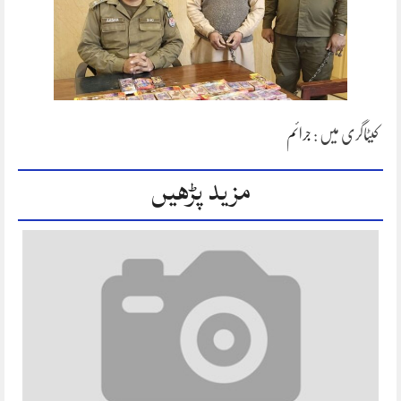
کیٹاگری میں :
جرائم
مزید پڑھیں