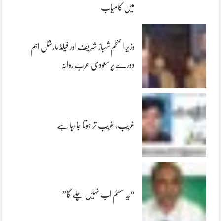
میں کامیاب
وزیر اعظم شہباز شریف اور فیلڈ مارشل اہم
دورے پر سعودی عرب روانہ
غریب، غریب تر ہوتا جا رہا ہے
“یہ سسٹم اب نہیں چلے گا”