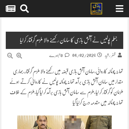
Skip
to
content
جہلم پولیس نے آتش بازی کا سامان رکھنے والا ملزم گرفتار کرلیا
04/02/2026
ظفر رشید
0 تبصرے
تھانہ چوٹالہ کاروائی،سامان آتش بازی قبضہ میں رکھنے والا ملزم گرفتار،بھاری
مقدار میں سامان آتش بازی برآمد تھانہ چوٹالہ پولیس نے کاروائی کرتے ہوئے
ملزمان کو گرفتار کر لیا،ملزم سے سامان آتش بازی برآمد کر لیا گیا،ملزم کے خلاف
تھانہ چوٹالہ میں مقدمہ درج کرلیا گیا