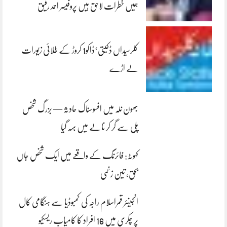
ہمیں خطرات لاحق ہیں پروفیسر احمد رفیق
کلرسیداں ڈکیتی‘ڈاکو1 کروڑ کے طلائی زیورات
لے اڑے
بھون نلہ میں افسوسناک حادثہ — بزرگ شخص
پلی سے گر کر نالے میں بہہ گیا
کہوٹہ: فائرنگ کے واقعے میں ایک شخص جاں
بحق، تین زخمی
انجینئر قمراسلام راجہ کی کمبوڈیا سے ہنگامی کال
پر چکری میں 16 افراد کا کامیاب ریسکیو