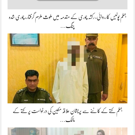
جہلم پولیس کارروائی، رکشہ چوری کے مقدمہ میں ملوث ملزم گرفتار، چوری شدہ
چنگ…
جہلم کتے کے کاٹنے سے پریشان علاقہ مکین کی درخواست پر کتے کے
مالک…