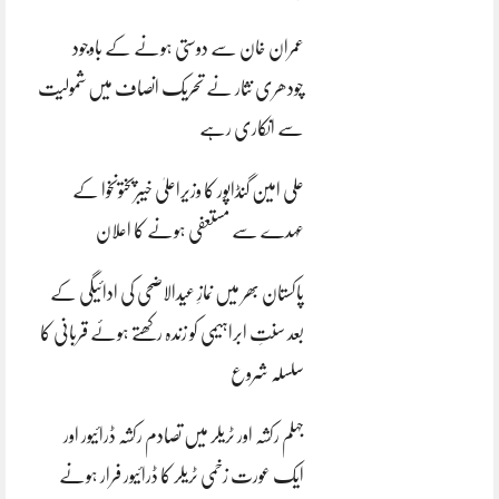
عمران خان سے دوستی ہونے کے باوجود
چودھری نثار نے تحریک انصاف میں شمولیت
سے انکاری رہے
علی امین گنڈاپور کا وزیراعلیٰ خیبرپختونخوا کے
عہدے سے مستعفی ہونے کا اعلان
پاکستان بھر میں نمازِ عیدالاضحی کی ادائیگی کے
بعد سنتِ ابراہیمی کو زندہ رکھتے ہوئے قربانی کا
سلسلہ شروع
جہلم رکشہ اور ٹریلر میں تصادم رکشہ ڈرائیور اور
ایک عورت زخمی ٹریلر کا ڈرائیور فرار ہونے