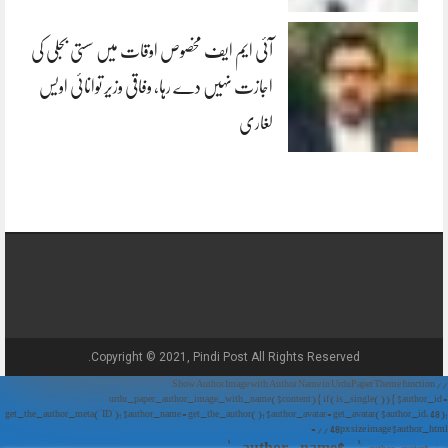
آئی ایم ایف مخصوص اوقات میں سستی بجلی کی
اجازت نہیں دے رہا، وفاقی وزیر توانائی اویس
لغاری
Copyright © 2021, Pindi Post All Rights Reserved.
// Show Author Image with Author Name in UrduPaper Theme function
urdu_paper_author_image_with_name($content) { if (is_single()) { $author_id =
get_the_author_meta('ID'); $author_name = get_the_author(); $author_avatar = get_avatar($author_id, 48);
// 48px size image $author_html = '