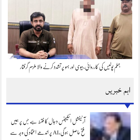
جہلم پولیس کی کارروائی،بیوی اور بہو پر تشدد کرنے والا ملزم گرفتار
اہم خبریں
آرٹیفشل انٹلیجنس دجال کا فتنہ ہے جس پر ہمیں
فتح حاصل ہو گی،AI پر اندھے اعتماد کی وجہ سے