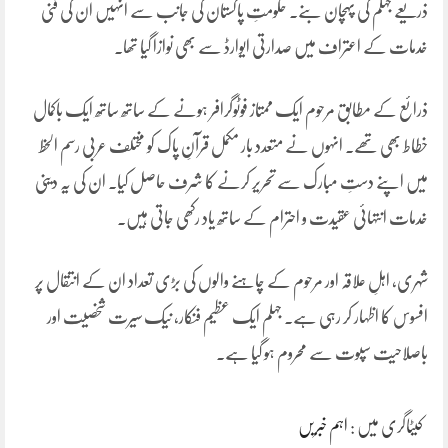
ذریعے جہلم کی پہچان بنے۔ حکومتِ پاکستان کی جانب سے انہیں ان کی فنی
خدمات کے اعتراف میں صدارتی ایوارڈ سے بھی نوازا گیا تھا۔
ذرائع کے مطابق مرحوم ایک ممتاز فوٹوگرافر ہونے کے ساتھ ساتھ ایک باکمال
خطاط بھی تھے۔ انہوں نے متعدد بار مکمل قرآنِ پاک کو مختلف عربی رسم الخط
میں اپنے دستِ مبارک سے تحریر کرنے کا شرف حاصل کیا۔ ان کی یہ دینی
خدمات انتہائی عقیدت و احترام کے ساتھ یاد رکھی جاتی ہیں۔
شہری، اہلِ علاقہ اور مرحوم کے چاہنے والوں کی بڑی تعداد ان کے انتقال پر
افسوس کا اظہار کر رہی ہے۔ جہلم ایک عظیم فنکار، نیک سیرت شخصیت اور
باصلاحیت سپوت سے محروم ہو گیا ہے۔
کیٹاگری میں :
اہم خبریں