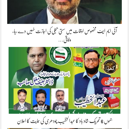
آئی ایم ایف مخصوص اوقات میں سستی بجلی کی اجازت نہیں دے رہا،
وفاقی…
جموں 6 تحریک شاد باد کا عبدالخطیب چودھری کی حمایت کا اعلان