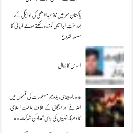
پاکستان بھر میں نمازِ عیدالاضحی کی ادائیگی کے
بعد سنتِ ابراہیمی کو زندہ رکھتے ہوئے قربانی کا
سلسلہ شروع
احساس کا زوال
**راولپنڈی: پٹرولیم مصنوعات کی قیمتوں میں
اضافے اور مہنگائی کے خلاف جماعت اسلامی
کا دھرنا، شہریوں کی بڑی تعداد کی شرکت**