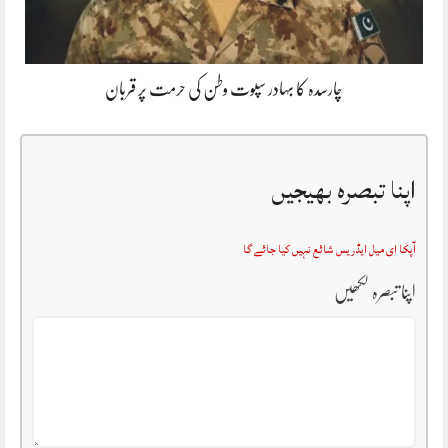
چارسدہ کا بہادر سپوت وطن کی حرمت پر قربان
اپنا تبصرہ بھیجیں
آپکا ای میل ایڈریس شائع نہیں کیا جائے گا
اپنا تبصرہ لکھیں