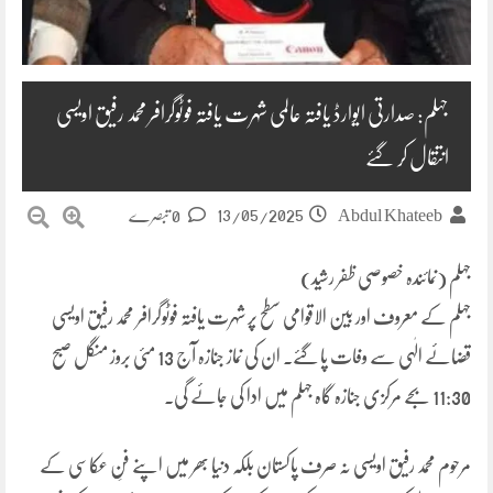
جہلم: صدارتی ایوارڈ یافتہ عالمی شہرت یافتہ فوٹوگرافر محمد رفیق اویسی
انتقال کر گئے
13/05/2025
Abdul Khateeb
0 تبصرے
جہلم (نمائندہ خصوصی ظفر رشید)
جہلم کے معروف اور بین الاقوامی سطح پر شہرت یافتہ فوٹوگرافر محمد رفیق اویسی
قضائے الٰہی سے وفات پا گئے۔ ان کی نماز جنازہ آج 13 مئی بروز منگل صبح
11:30 بجے مرکزی جنازہ گاہ جہلم میں ادا کی جائے گی۔
مرحوم محمد رفیق اویسی نہ صرف پاکستان بلکہ دنیا بھر میں اپنے فنِ عکاسی کے