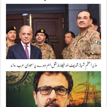
وزیر اعظم شہباز شریف اور فیلڈ مارشل اہم دورے پر سعودی عرب روانہ