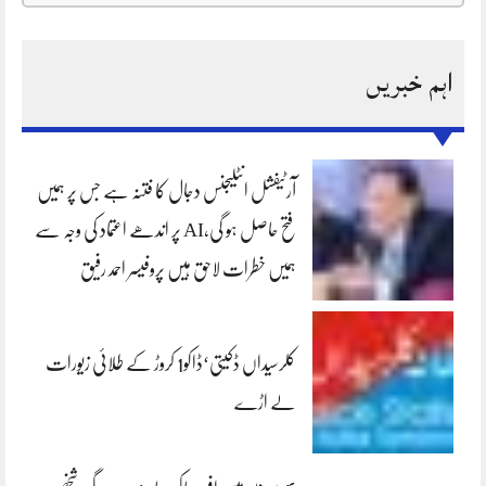
اہم خبریں
آرٹیفشل انٹلیجنس دجال کا فتنہ ہے جس پر ہمیں
فتح حاصل ہو گی،AI پر اندھے اعتماد کی وجہ سے
ہمیں خطرات لاحق ہیں پروفیسر احمد رفیق
کلرسیداں ڈکیتی‘ڈاکو1 کروڑ کے طلائی زیورات
لے اڑے