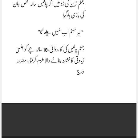
جہلم ٹرین کی زد میں آکر چالیس سالہ شخص جان
کی بازی ہارگیا
“یہ سسٹم اب نہیں چلے گا”
جہلم پولیس کی کارروائی،10 سالہ بچے کو جنسی
زیادتی کا نشانہ بنانے والا ملزم گرفتار،مقدمہ
درج