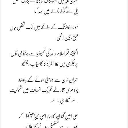
بھون نلہ میں افسوسناک حادثہ — بزرگ شخص
پلی سے گر کر نالے میں بہہ گیا
کہوٹہ: فائرنگ کے واقعے میں ایک شخص جاں
بحق، تین زخمی
انجینئر قمراسلام راجہ کی کمبوڈیا سے ہنگامی کال
پر چکری میں 16 افراد کا کامیاب ریسکیو
عمران خان سے دوستی ہونے کے باوجود
چودھری نثار نے تحریک انصاف میں شمولیت
سے انکاری رہے
علی امین گنڈاپور کا وزیراعلیٰ خیبرپختونخوا کے
عہدے سے مستعفی ہونے کا اعلان