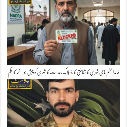
قائداعظم نامی شہری کا شناختی کارڈ بلاک،عدالت کا شہری کو پیش ہونے کا حکم