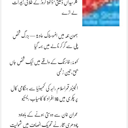
کلرسیداں ڈکیتی‘ڈاکو1 کروڑ کے طلائی زیورات
لے اڑے
بھون نلہ میں افسوسناک حادثہ — بزرگ شخص
پلی سے گر کر نالے میں بہہ گیا
کہوٹہ: فائرنگ کے واقعے میں ایک شخص جاں
بحق، تین زخمی
انجینئر قمراسلام راجہ کی کمبوڈیا سے ہنگامی کال
پر چکری میں 16 افراد کا کامیاب ریسکیو
عمران خان سے دوستی ہونے کے باوجود
چودھری نثار نے تحریک انصاف میں شمولیت