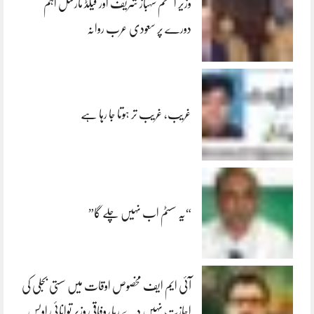
وزیر اعظم شہباز شریف اور فیلڈ مارشل اہم
دورے پر سعودی عرب روانہ
غریب، غریب تر ہوتا جا رہا ہے
“یہ سسٹم اب نہیں چلے گا”
آئی ایم ایف مخصوص اوقات میں سستی بجلی کی
اجازت نہیں دے رہا، وفاقی وزیر توانائی اویس