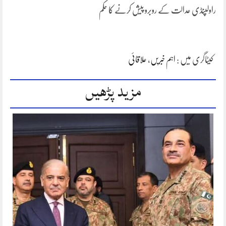
راولپنڈی عدالت کے روبرو پیش کرنے کا حکم
کیٹاگری میں :
اہم خبریں
،
علاقائی
مزید پڑھیں