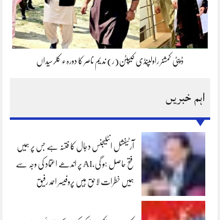
ڈپٹی کمشنر راولپنڈی کیپٹن(ر) ندیم ناصر کا دورہء کلرسیداں
اہم خبریں
آرٹیفشل انٹلیجنس دجال کا فتنہ ہے جس پر ہمیں
فتح حاصل ہو گی،AI پر اندھے اعتماد کی وجہ سے
ہمیں خطرات لاحق ہیں پروفیسر احمد رفیق