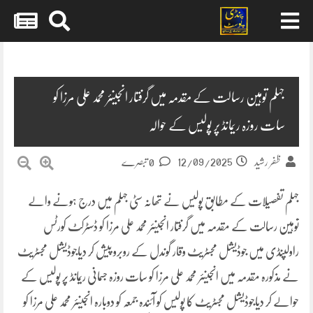
Skip
to
content
جہلم توہین رسالت کے مقدمہ میں گرفتار انجینئر محمد علی مرزا کو
سات روزہ ریمانڈ پر پولیس کے حوالہ
12/09/2025
ظفر رشید
0 تبصرے
جہلم تفصیلات کے مطابق پولیس نے تھانہ سٹی جہلم میں درج ہونے والے
توہین رسالت کے مقدمہ میں گرفتار انجینئر محمد علی مرزا کو ڈسٹرکٹ کورٹس
راولپنڈی میں جوڈیشل مجسٹریٹ وقار گوندل کے روبرو پیش کر دیاجوڈیشل مجسٹریٹ
نے مذکورہ مقدمہ میں انجینئر محمد علی مرزا کو سات روزہ جسمانی ریمانڈ پر پولیس کے
حوالے کر دیاجوڈیشل مجسٹریٹ کا پولیس کو آئندہ جمعہ کو دوبارہ انجینئر محمد علی مرزا کو