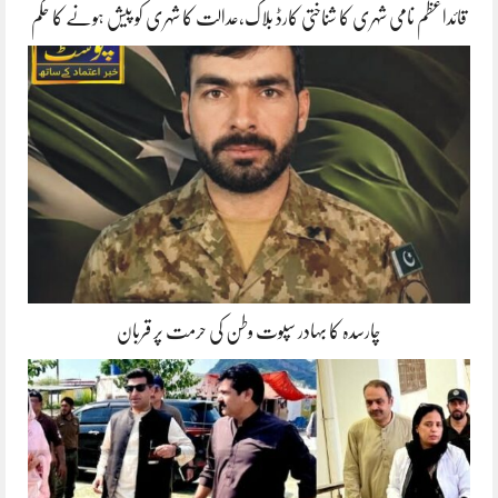
قائداعظم نامی شہری کا شناختی کارڈ بلاک،عدالت کا شہری کو پیش ہونے کا حکم
چارسدہ کا بہادر سپوت وطن کی حرمت پر قربان