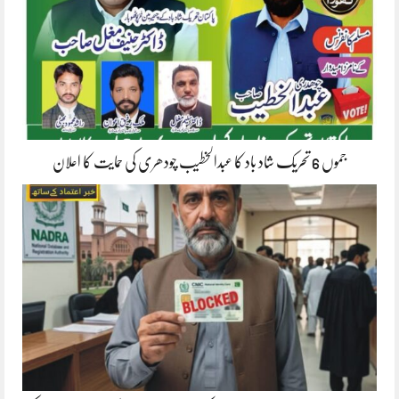
جموں 6 تحریک شاد باد کا عبدالخطیب چودھری کی حمایت کا اعلان