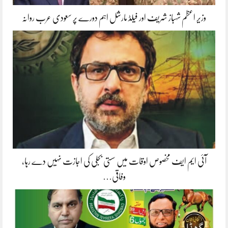
وزیر اعظم شہباز شریف اور فیلڈ مارشل اہم دورے پر سعودی عرب روانہ
آئی ایم ایف مخصوص اوقات میں سستی بجلی کی اجازت نہیں دے رہا،
وفاقی…