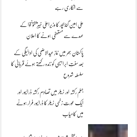
سے انکاری رہے
علی امین گنڈاپور کا وزیراعلیٰ خیبرپختونخوا کے
عہدے سے مستعفی ہونے کا اعلان
پاکستان بھر میں نمازِ عیدالاضحی کی ادائیگی کے
بعد سنتِ ابراہیمی کو زندہ رکھتے ہوئے قربانی کا
سلسلہ شروع
جہلم رکشہ اور ٹریلر میں تصادم رکشہ ڈرائیور اور
ایک عورت زخمی ٹریلر کا ڈرائیور فرار ہونے
میں کامیاب