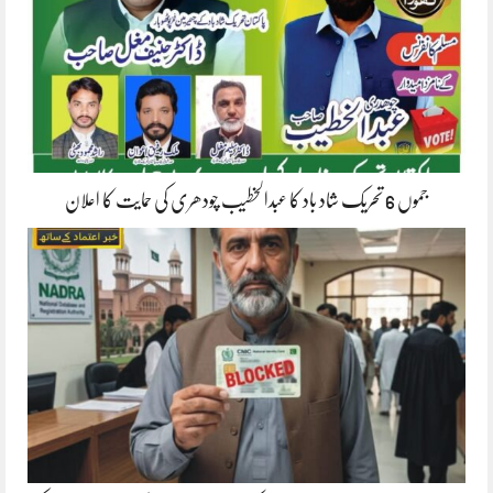
جموں 6 تحریک شاد باد کا عبدالخطیب چودھری کی حمایت کا اعلان