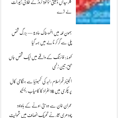
کلرسیداں ڈکیتی‘ڈاکو1 کروڑ کے طلائی زیورات
لے اڑے
بھون نلہ میں افسوسناک حادثہ — بزرگ شخص
پلی سے گر کر نالے میں بہہ گیا
کہوٹہ: فائرنگ کے واقعے میں ایک شخص جاں
بحق، تین زخمی
انجینئر قمراسلام راجہ کی کمبوڈیا سے ہنگامی کال
پر چکری میں 16 افراد کا کامیاب ریسکیو
عمران خان سے دوستی ہونے کے باوجود
چودھری نثار نے تحریک انصاف میں شمولیت