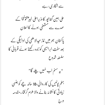
سے انکاری رہے
علی امین گنڈاپور کا وزیراعلیٰ خیبرپختونخوا کے
عہدے سے مستعفی ہونے کا اعلان
پاکستان بھر میں نمازِ عیدالاضحی کی ادائیگی کے
بعد سنتِ ابراہیمی کو زندہ رکھتے ہوئے قربانی کا
سلسلہ شروع
“یہ سسٹم اب نہیں چلے گا”
جہلم پولیس کی کارروائی،10 سالہ بچے کو جنسی
زیادتی کا نشانہ بنانے والا ملزم گرفتار،مقدمہ
درج