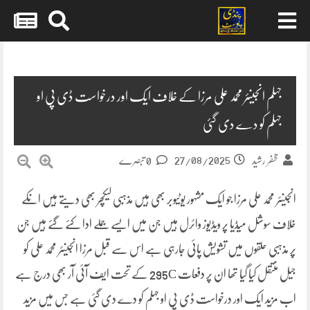
Skip
to
content
جہلم انجینئر محمد علی مرزا کے خلاف ایک اور درخواست ڈی پی او
جہلم کو دے دی گئی
27/08/2025
ظفر رشید
0 تبصرے
انجینئر محمد علی مرزا جو ایک مشہور یوٹیوبر بھی ہیں مذہبی لیکچر بھی دیتے ہیں انکے
خلاف سوشل میڈیا پر ویڈیوز وائرل ہیں جن میں ایسے جملے ادا کئے گئے ہیں جن
پر مذہبی حلقوں میں تشویش پائی جارہی ہے اس سے قبل مرزا انجینئر محمد علی کو
جیل منتقل کیا گیا تھا ان پر دفعات 295C کے تحت ایف آئی آر بھی درج ہے
اب مزید ایک اور درخواست ڈی پی او جہلم کو دے دی گئی ہے جس میں مزید