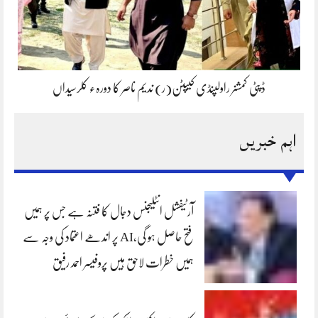
ڈپٹی کمشنر راولپنڈی کیپٹن(ر) ندیم ناصر کا دورہء کلرسیداں
اہم خبریں
آرٹیفشل انٹلیجنس دجال کا فتنہ ہے جس پر ہمیں
فتح حاصل ہو گی،AI پر اندھے اعتماد کی وجہ سے
ہمیں خطرات لاحق ہیں پروفیسر احمد رفیق