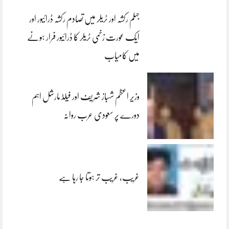
جہلم رکشہ اور ٹریلر میں تصادم رکشہ ڈرائیور اور
ایک عورت زخمی ٹریلر کا ڈرائیور فرار ہونے
میں کامیاب
وزیر اعظم شہباز شریف اور فیلڈ مارشل اہم
دورے پر سعودی عرب روانہ
غریب، غریب تر ہوتا جا رہا ہے