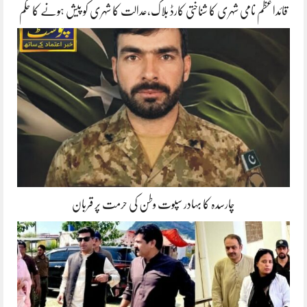
قائداعظم نامی شہری کا شناختی کارڈ بلاک،عدالت کا شہری کو پیش ہونے کا حکم
چارسدہ کا بہادر سپوت وطن کی حرمت پر قربان