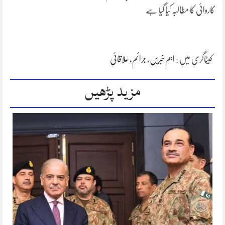
کاروائی کا مطالبہ کیا گیا ہے
کیٹاگری میں :
اہم خبریں
،
جرائم
،
علاقائی
مزید پڑھیں