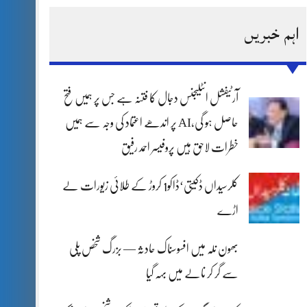
اہم خبریں
آرٹیفشل انٹلیجنس دجال کا فتنہ ہے جس پر ہمیں فتح
حاصل ہو گی،AI پر اندھے اعتماد کی وجہ سے ہمیں
خطرات لاحق ہیں پروفیسر احمد رفیق
کلرسیداں ڈکیتی‘ڈاکو1 کروڑ کے طلائی زیورات لے
اڑے
بھون نلہ میں افسوسناک حادثہ — بزرگ شخص پلی
سے گر کر نالے میں بہہ گیا