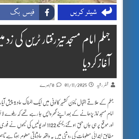
شیئر کریں
فیس بک
جہلم امام مسجد تیز رفتار ٹرین کی 
آغاز کردیا
01/11/2025
ظفر رشید
0 تبصرے
جہلم کے علاقے اقبال ٹاؤن کشمیر کالونی میں ایک المناک حادثہ پیش آیا،
امام مسجد نماز پڑھانے کے بعد اپنے گھر واپس جا رہے تھے کہ ریلوے لائن 
اور موقع پر ہی جاں بحق ہو گئےریسکیو 22
مطابق ابتدائی معلومات کی روشنی میں یہ واقعہ حادثاتی معلوم ہوتا ہے تا