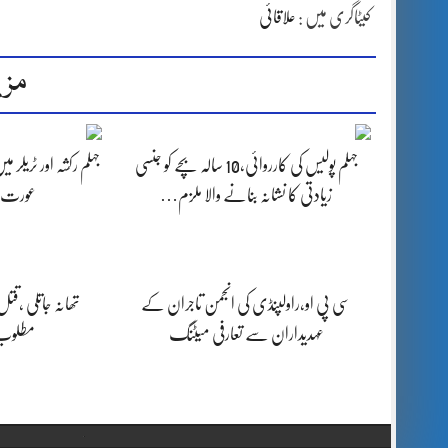
کیٹاگری میں :
علاقائی
مزی
جہلم پولیس کی کارروائی،10 سالہ بچے کو جنسی
جہلم رکشہ اور ٹریلر م
زیادتی کا نشانہ بنانے والا ملزم…
عورت ز
سی پی او،راولپنڈی کی انجمن تاجران کے
تھانہ جاتلی ،قت
عہدیداران سے تعارفی میٹنگ
مطلوب ا