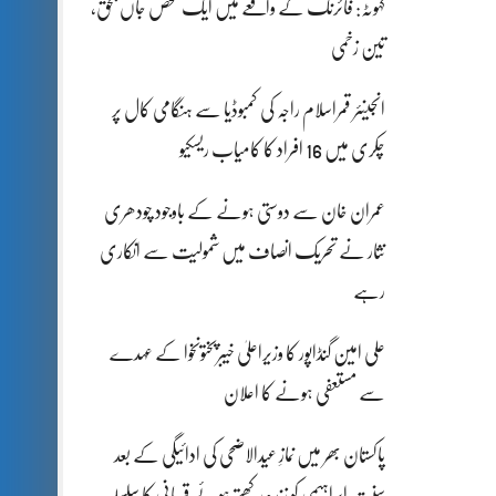
کہوٹہ: فائرنگ کے واقعے میں ایک شخص جاں بحق،
تین زخمی
انجینئر قمراسلام راجہ کی کمبوڈیا سے ہنگامی کال پر
چکری میں 16 افراد کا کامیاب ریسکیو
عمران خان سے دوستی ہونے کے باوجود چودھری
نثار نے تحریک انصاف میں شمولیت سے انکاری
رہے
علی امین گنڈاپور کا وزیراعلیٰ خیبرپختونخوا کے عہدے
سے مستعفی ہونے کا اعلان
پاکستان بھر میں نمازِ عیدالاضحی کی ادائیگی کے بعد
سنتِ ابراہیمی کو زندہ رکھتے ہوئے قربانی کا سلسلہ