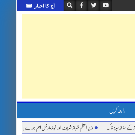
آج کا اخبار
رابطہ کریں
ھ سپردِ خاک
وزیر اعظم شہباز شریف اور فیلڈ مارشل اہم دورے پر سعودی عرب روانہ