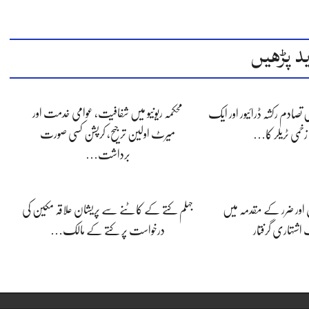
د پڑھیں
محکمہ ریونیو میں شفافیت، عوامی خدمت اور
یں تصادم رکشہ ڈرائیور اور ایک
میرٹ اولین ترجیح، کرپشن کسی صورت
خمی ٹریلر کا…
برداشت…
ل اور ضرر کے مقدمہ میں
جہلم کتے کے کاٹنے سے پریشان علاقہ مکین کی
شتہاری گرفتار
درخواست پر کتے کے مالک…