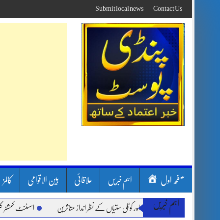
Skip
Submit local news
Contact Us
to
content
صفحہ اول
اہم خبریں
علاقائی
بین الاقوامی
کالمز
اہم خبریں
 بارشیں، لینڈ سلائیڈنگ اور کوٹلی ستیاں کے نظر انداز متاثرین
اسسٹنٹ کمشنر کلرسیداں