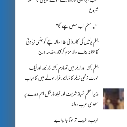
شروع
“یہ سسٹم اب نہیں چلے گا”
جہلم پولیس کی کارروائی،10 سالہ بچے کو جنسی زیادتی
کا نشانہ بنانے والا ملزم گرفتار،مقدمہ درج
جہلم رکشہ اور ٹریلر میں تصادم رکشہ ڈرائیور اور ایک
عورت زخمی ٹریلر کا ڈرائیور فرار ہونے میں کامیاب
وزیر اعظم شہباز شریف اور فیلڈ مارشل اہم دورے پر
سعودی عرب روانہ
غریب، غریب تر ہوتا جا رہا ہے