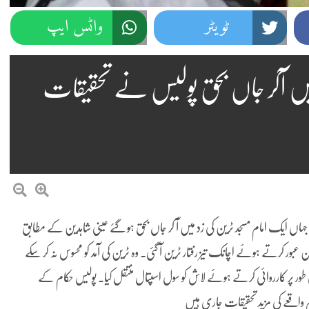
ٹویٹر
واٹس ایپ
زد میں آکر جاں بحق پولیس نے تحقیقات
 جہاں ایک امام مسجد ٹرین کی زد میں آ کر جاں بحق ہو گئے عینی شاہدین کے مطابق
عبور کرتے ہوئے اچانک تیز رفتار ٹرین آ گئی۔ وہ ٹرین کی آمد کو محسوس نہ کر سکے
11 اور پولیس کی ٹیموں نے فوری طور پر کارروائی کرتے ہوئے لاش کو سول اسپتال منتقل کیا۔ پولیس حکام کے
ہم واقعے کی مزید تحقیقات جاری ہیں