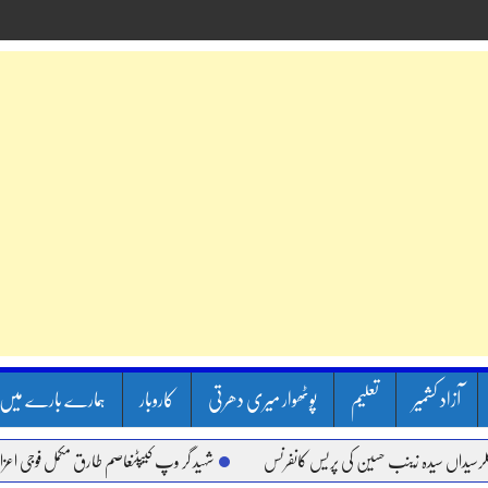
آزاد کشمیر
تعلیم
پوٹھوار میری دھرتی
کاروبار
ہمارے بارے میں
 سیدہ زینب حسین کی پریس کانفرنس
شہید گر وپ کیپٹنعاصم طارق مکمل فوجی اعزاز کے سات