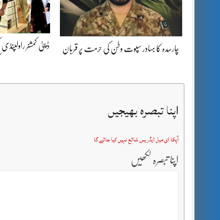
ڈپٹی کمشنر راولپنڈی 
چارسدہ کا بہادر سپوت وطن کی حرمت پر قربان
ک
اپنا تبصرہ بھیجیں
آپکا ای میل ایڈریس شائع نہیں کیا جائے گا
اپنا تبصرہ لکھیں