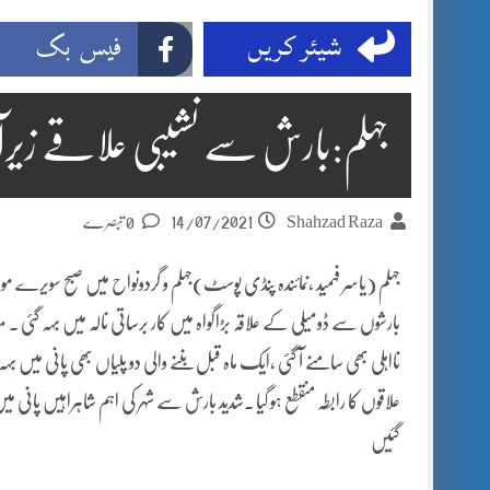
شیئر کریں
فیس بک
جہلم:بارش سے نشیبی علاقے زیرآب
14/07/2021
Shahzad Raza
0 تبصرے
جہلم (یاسر فہمید ،نمائندہ پنڈی پوسٹ)جہلم و گردونواح میں صبح سویرے
بارشوں سے ڈومیلی کے علاقہ بڑاگواہ میں کار برساتی نالہ میں بہہ گئی ۔ م
نااہلی بھی سامنے آ گئی ،ایک ماہ قبل بننے والی دو پلیاں بھی پانی میں 
علاقوں کا رابطہ منقطع ہو گیا ۔شدید بارش سے شہر کی اہم شاہراہیں پا
گئیں