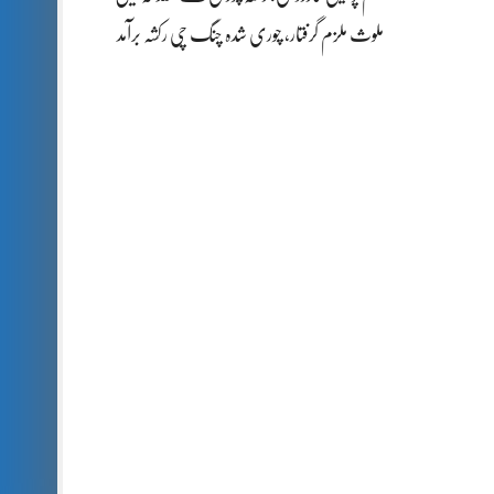
ملوث ملزم گرفتار، چوری شدہ چنگ چی رکشہ برآمد