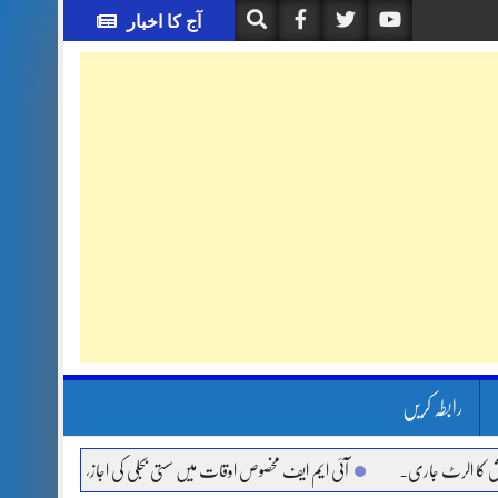
آج کا اخبار
رابطہ کریں
لرٹ جاری.
آئی ایم ایف مخصوص اوقات میں سستی بجلی کی اجازت نہیں دے رہا، وفاقی وز