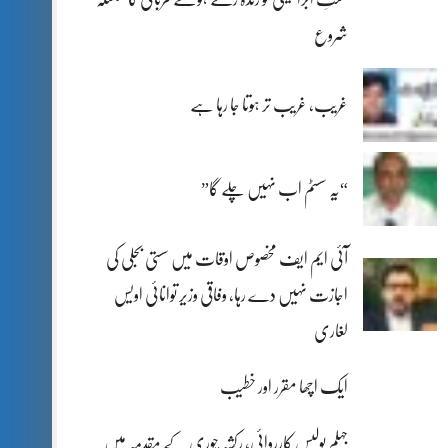
شروع
غریب، غریب تر ہوتا جا رہا ہے
“یہ سسٹم اب نہیں چلے گا”
آئی ایم ایف مخصوص اوقات میں سستی بجلی کی
اجازت نہیں دے رہا، وفاقی وزیر توانائی اویس
لغاری
ایک اچھا مقرر اور خطیب
جہلم پولیس کارروائی، رکشہ چوری کے مقدمہ میں