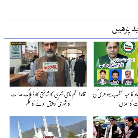
د پڑھیں
شاد باد کا عبدالخطیب چودھری کی
قائداعظم نامی شہری کا شناختی کارڈ بلاک،عدالت
یت کا اعلان
کا شہری کو پیش ہونے کا حکم