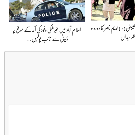
کیپٹن(ر) ندیم ناصر کا دورہء
اسلام آباد میں غیرملکی وفود کی آمد کے موقع پر
لرسیداں
ڈیوٹی سے غائب پولیس…