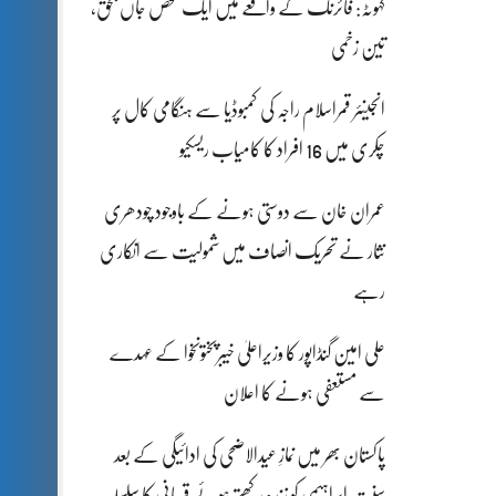
کہوٹہ: فائرنگ کے واقعے میں ایک شخص جاں بحق،
تین زخمی
انجینئر قمراسلام راجہ کی کمبوڈیا سے ہنگامی کال پر
چکری میں 16 افراد کا کامیاب ریسکیو
عمران خان سے دوستی ہونے کے باوجود چودھری
نثار نے تحریک انصاف میں شمولیت سے انکاری
رہے
علی امین گنڈاپور کا وزیراعلیٰ خیبرپختونخوا کے عہدے
سے مستعفی ہونے کا اعلان
پاکستان بھر میں نمازِ عیدالاضحی کی ادائیگی کے بعد
سنتِ ابراہیمی کو زندہ رکھتے ہوئے قربانی کا سلسلہ