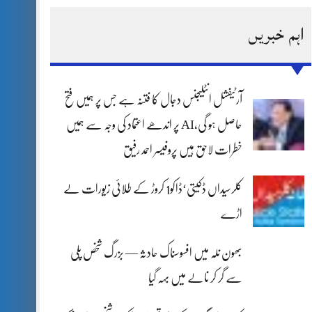
اہم خبریں
آرٹیفشل انٹلیجنس دجال کا فتنہ ہے جس پر ہمیں فتح
حاصل ہو گی،AI پر اندھے اعتماد کی وجہ سے ہمیں
خطرات لاحق ہیں پروفیسر احمد رفیق
کلرسیداں ڈکیتی‘ڈاکو1 کروڑ کے طلائی زیورات لے
اڑے
بھون نلہ میں افسوسناک حادثہ — بزرگ شخص پلی
سے گر کر نالے میں بہہ گیا