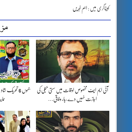
کیٹاگری میں :
اہم خبریں
مزی
آئی ایم ایف مخصوص اوقات میں سستی بجلی کی
جموں 6 تحریک 
اجازت نہیں دے رہا، وفاقی…
حما