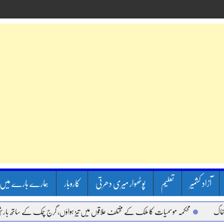
آزاد کشمیر
تعلیم
پوٹھوار میری دھرتی
کاروبار
ہمارے بارے میں
محکمہ موسمیات کا ملک کے مختلف علاقوں میں تیز ہواؤں، گرج چمک کے ساتھ بارش کا ا