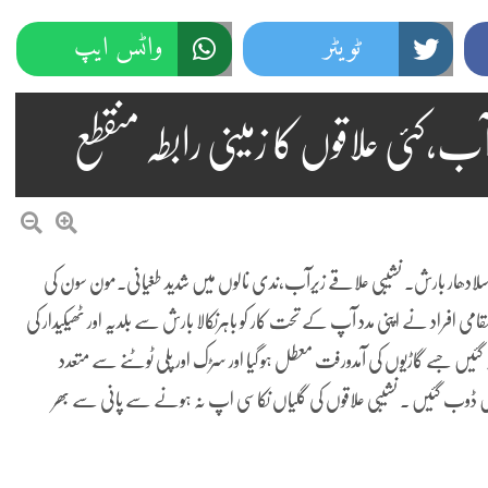
ٹویٹر
واٹس ایپ
،کئی علاقوں کا زمینی رابطہ منقطع
 موسلادھار بارش۔ نشیبی علاقے زیرآب،ندی نالوں میں شدید طغیانی۔مون سون کی
قامی افراد نے اپنی مدد آپ کے تحت کار کو باہرنکالا بارش سے بلدیہ اور ٹھیکیدار کی
بہہ گئیں جسے گاڑیوں کی آمدورفت معطل ہو گیا اور سڑک اور پلی ٹوٹنے سے متعدد
نی میں ڈوب گئیں ۔ نشیبی علاقوں کی گلیاں نکاسی اپ نہ ہونے سے پانی سے بھر