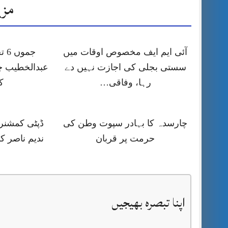
مزی
آئی ایم ایف مخصوص اوقات میں
جمو
سستی بجلی کی اجازت نہیں دے
عبدالخطیب چ
رہا، وفاقی…
ک
چارسدہ کا بہادر سپوت وطن کی
ڈپٹی کمشنر ر
حرمت پر قربان
ندیم ناصر ک
اپنا تبصرہ بھیجیں