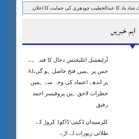
حرمت پر قربان
اہم خبریں
 کی پریس کانفرنس
آرٹیفشل انٹلیجنس دجال کا فتنہ ہے
جس پر ہمیں فتح حاصل ہو گی،AI
پر اندھے اعتماد کی وجہ سے ہمیں
خطرات لاحق ہیں پروفیسر احمد
رفیق
کلرسیداں ڈکیتی‘ڈاکو1 کروڑ کے
طلائی زیورات لے اڑے