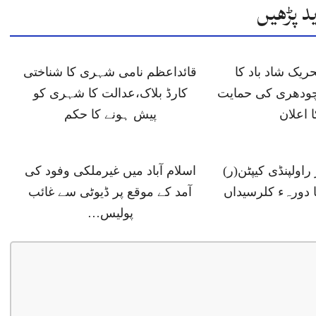
د پڑھیں
ں 6 تحریک شاد باد کا
قائداعظم نامی شہری کا شناختی
ودھری کی حمایت
کارڈ بلاک،عدالت کا شہری کو
ا اعلان
پیش ہونے کا حکم
اولپنڈی کیپٹن(ر)
اسلام آباد میں غیرملکی وفود کی
ا دورہء کلرسیداں
آمد کے موقع پر ڈیوٹی سے غائب
پولیس…