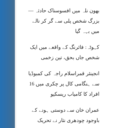
بھون نلہ میں افسوسناک حادثہ —
بزرگ شخص پلی سے گر کر نالے
میں بہہ گیا
کہوٹہ: فائرنگ کے واقعے میں ایک
شخص جاں بحق، تین زخمی
انجینئر قمراسلام راجہ کی کمبوڈیا
سے ہنگامی کال پر چکری میں 16
افراد کا کامیاب ریسکیو
عمران خان سے دوستی ہونے کے
باوجود چودھری نثار نے تحریک