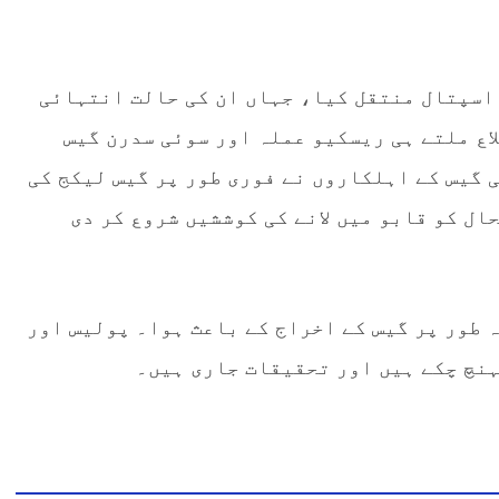
اسپتال منتقل کیا، جہاں ان کی حالت انتہائی
اع ملتے ہی ریسکیو عملہ اور سوئی سدرن گیس
 گیس کے اہلکاروں نے فوری طور پر گیس لیکج کی
ل کو قابو میں لانے کی کوششیں شروع کر دی
طور پر گیس کے اخراج کے باعث ہوا۔ پولیس اور
نچ چکے ہیں اور تحقیقات جاری ہیں۔