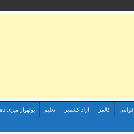
اقوامی
کالمز
آزاد کشمیر
تعلیم
پوٹھوار میری دھ