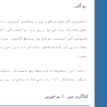
ہو گئی۔
زخمیوں کو فوری طور پر ریسکیو ٹیموں نے 
تشویشناک بتائی جا رہی ہے۔ واقعے کی اطل
کمپنی کی ٹیمیں موقع پر پہنچ گئیں۔ سوئی
نشاندہی کر کے کنکشن بند کرنے اور صورتحا
ہیں۔
ابتدائی تحقیقات کے مطابق دھماکہ ممکنہ 
دیگر متعلقہ ادارے بھی جائے وقوعہ پر پہ
کیٹاگری میں :
اہم خبریں