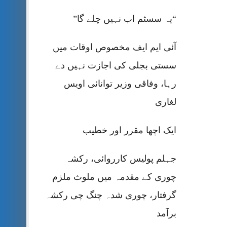
“یہ سسٹم اب نہیں چلے گا”
آئی ایم ایف مخصوص اوقات میں
سستی بجلی کی اجازت نہیں دے
رہا، وفاقی وزیر توانائی اویس
لغاری
ایک اچھا مقرر اور خطیب
جہلم پولیس کارروائی، رکشہ
چوری کے مقدمہ میں ملوث ملزم
گرفتار، چوری شدہ چنگ چی رکشہ
برآمد