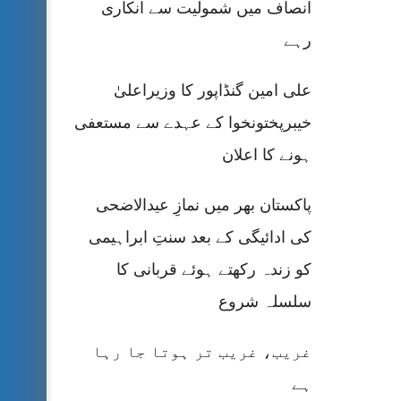
انصاف میں شمولیت سے انکاری
رہے
علی امین گنڈاپور کا وزیراعلیٰ
خیبرپختونخوا کے عہدے سے مستعفی
ہونے کا اعلان
پاکستان بھر میں نمازِ عیدالاضحی
کی ادائیگی کے بعد سنتِ ابراہیمی
کو زندہ رکھتے ہوئے قربانی کا
سلسلہ شروع
غریب، غریب تر ہوتا جا رہا
ہے