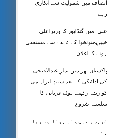
انصاف میں شمولیت سے انکاری
رہے
علی امین گنڈاپور کا وزیراعلیٰ
خیبرپختونخوا کے عہدے سے مستعفی
ہونے کا اعلان
پاکستان بھر میں نمازِ عیدالاضحی
کی ادائیگی کے بعد سنتِ ابراہیمی
کو زندہ رکھتے ہوئے قربانی کا
سلسلہ شروع
غریب، غریب تر ہوتا جا رہا
ہے