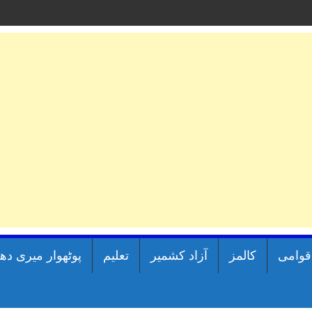
اقوامی
کالمز
آزاد کشمیر
تعلیم
پوٹھوار میری دھ