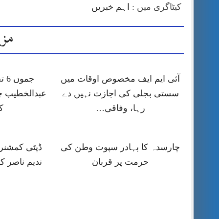
کیٹاگری میں :
اہم خبریں
مزی
آئی ایم ایف مخصوص اوقات میں
جمو
سستی بجلی کی اجازت نہیں دے
عبدالخطیب چ
رہا، وفاقی…
ک
چارسدہ کا بہادر سپوت وطن کی
ڈپٹی کمشنر ر
حرمت پر قربان
ندیم ناصر ک