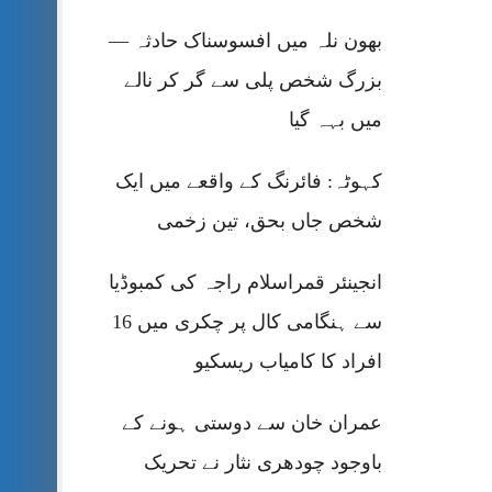
بھون نلہ میں افسوسناک حادثہ —
بزرگ شخص پلی سے گر کر نالے
میں بہہ گیا
کہوٹہ: فائرنگ کے واقعے میں ایک
شخص جاں بحق، تین زخمی
انجینئر قمراسلام راجہ کی کمبوڈیا
سے ہنگامی کال پر چکری میں 16
افراد کا کامیاب ریسکیو
عمران خان سے دوستی ہونے کے
باوجود چودھری نثار نے تحریک