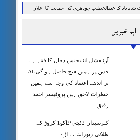
حرمت پر قربان
اہم خبریں
 کی پریس کانفرنس
آرٹیفشل انٹلیجنس دجال کا فتنہ ہے
جس پر ہمیں فتح حاصل ہو گی،AI
پر اندھے اعتماد کی وجہ سے ہمیں
خطرات لاحق ہیں پروفیسر احمد
رفیق
کلرسیداں ڈکیتی‘ڈاکو1 کروڑ کے
طلائی زیورات لے اڑے