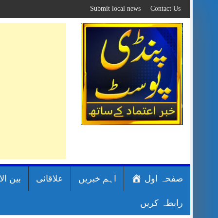
Skip
Submit local news
Contact Us
to
content
صفحہ اول
اہم خبریں
علاقائی
بین ال
رابطہ کریں