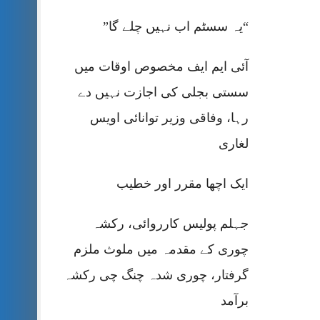
“یہ سسٹم اب نہیں چلے گا”
آئی ایم ایف مخصوص اوقات میں
سستی بجلی کی اجازت نہیں دے
رہا، وفاقی وزیر توانائی اویس
لغاری
ایک اچھا مقرر اور خطیب
جہلم پولیس کارروائی، رکشہ
چوری کے مقدمہ میں ملوث ملزم
گرفتار، چوری شدہ چنگ چی رکشہ
برآمد