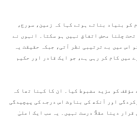
 کو بنیاد بناتے ہوئے کہا کہ زمین، سورج،
تحت چلنا محض اتفاق نہیں ہو سکتا۔ انہوں نے
و اس میں بے ترتیبی نظر آتی، جبکہ حقیقت یہ
ے میں کام کر رہی ہے، جو ایک قادر اور حکیم
 مؤقف کو مزید مضبوط کیا۔ ان کا کہنا تھا کہ
کردگی اور آنکھ کی بناوٹ اس درجے کی پیچیدگی
رار دینا عقلاً درست نہیں۔ یہ سب ایک اعلیٰ