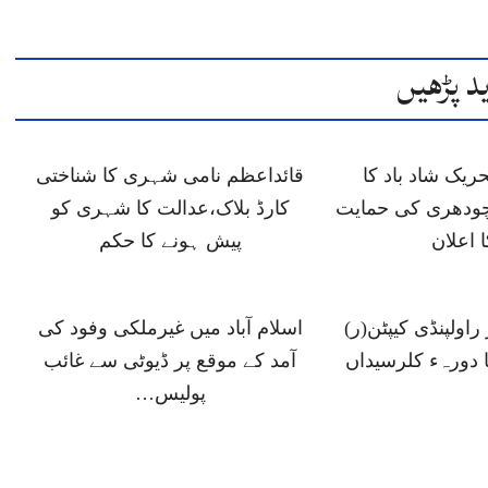
د پڑھیں
ں 6 تحریک شاد باد کا
قائداعظم نامی شہری کا شناختی
ودھری کی حمایت
کارڈ بلاک،عدالت کا شہری کو
ا اعلان
پیش ہونے کا حکم
اولپنڈی کیپٹن(ر)
اسلام آباد میں غیرملکی وفود کی
ا دورہء کلرسیداں
آمد کے موقع پر ڈیوٹی سے غائب
پولیس…