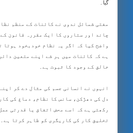
گیا۔
مفتی شمائل ندوی نے کائنات کے منظم نظام
چاند اور ستاروں کا ایک مقررہ قانون کے 
واضح کیا کہ اگر یہ نظام خودبخود ہوتا ت
ہے کہ کائنات میں ہر شے اپنے متعین دائر
خالق کے وجود کا ثبوت ہے۔
انہوں نے انسانی جسم کی مثال دے کر اپنے
دل کی دھڑکن، سانس کا نظام، دماغ کی کار
رکھتی ہے کہ اسے محض اتفاق یا قدرتی عمل ق
تخلیق کار کی کاریگری کو ظاہر کرتا ہے۔