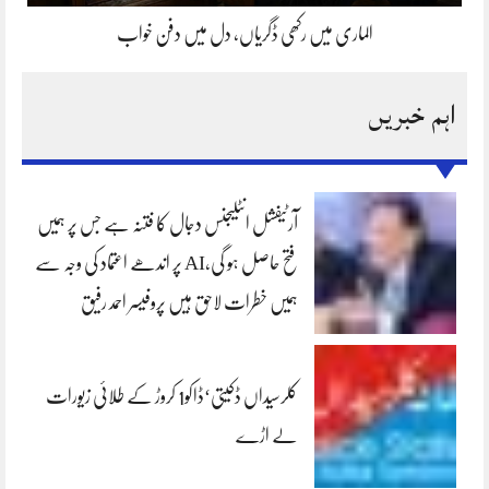
الماری میں رکھی ڈگریاں، دل میں دفن خواب
اہم خبریں
آرٹیفشل انٹلیجنس دجال کا فتنہ ہے جس پر ہمیں
فتح حاصل ہو گی،AI پر اندھے اعتماد کی وجہ سے
ہمیں خطرات لاحق ہیں پروفیسر احمد رفیق
کلرسیداں ڈکیتی‘ڈاکو1 کروڑ کے طلائی زیورات
لے اڑے