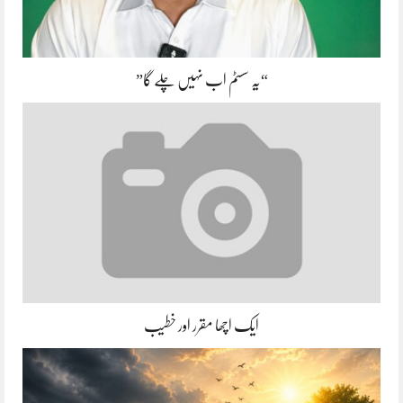
“یہ سسٹم اب نہیں چلے گا”
ایک اچھا مقرر اور خطیب