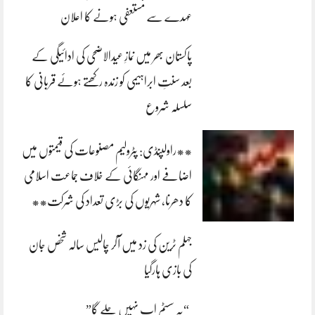
عہدے سے مستعفی ہونے کا اعلان
پاکستان بھر میں نمازِ عیدالاضحی کی ادائیگی کے
بعد سنتِ ابراہیمی کو زندہ رکھتے ہوئے قربانی کا
سلسلہ شروع
**راولپنڈی: پٹرولیم مصنوعات کی قیمتوں میں
اضافے اور مہنگائی کے خلاف جماعت اسلامی
کا دھرنا، شہریوں کی بڑی تعداد کی شرکت**
جہلم ٹرین کی زد میں آکر چالیس سالہ شخص جان
کی بازی ہارگیا
“یہ سسٹم اب نہیں چلے گا”