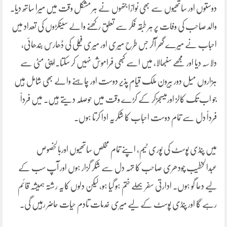
دوستوں اور ساتھیوں سے بھی نوازا جنھوں نے ہر مشکل وقت میں میرا ساتھ دیا۔
والد صاحب کی وفات پر ہر طبقہ فکر سے تعلق رکھنے والے سینکڑوں کی تعداد میں
احباب نے میرے گھر آکر جس طرح میری اور میری فیملی کی ڈھارس بندھائی،
دلاسہ دیا اور مجھے سنبھالا، میں اسے کبھی فراموش نہیں کر سکتا۔اپنی مٹی سے
ہزاروں میل دور بیرون ملک قیام پذیر دوست اور چاہنے والے بھی شامل ہیں
جو اب تک کالز اورمیسجزکر کے کڑے وقت میں حوصلہ دیتے ہیں۔ میں فرداً
فرداً دل سے تمام دوست احباب کا شکریہ ادا کرتا ہوں۔
میں پنڈی پوسٹ کی پوری ٹیم، اپنے تمام مخلص ساتھیوں اوربالخصوص
عبدالخطیب چودھری صاحب کا تہہ دل سے شکر گزار ہوں اور آپ سب کے
لیے دعا گو ہوں۔ ادارتی سفر بھلے ختم ہو گیا ہو، لیکن دلوں کایہ رشتہ ہمیشہ قائم
رہے گا اور پنڈی پوسٹ کے لیے میری خدمات تادم حیات حاضر رہیں گی۔