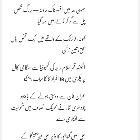
بھون نلہ میں افسوسناک حادثہ — بزرگ شخص
پلی سے گر کر نالے میں بہہ گیا
کہوٹہ: فائرنگ کے واقعے میں ایک شخص جاں
بحق، تین زخمی
انجینئر قمراسلام راجہ کی کمبوڈیا سے ہنگامی کال
پر چکری میں 16 افراد کا کامیاب ریسکیو
عمران خان سے دوستی ہونے کے باوجود
چودھری نثار نے تحریک انصاف میں شمولیت
سے انکاری رہے
علی امین گنڈاپور کا وزیراعلیٰ خیبرپختونخوا کے