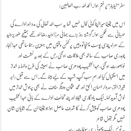
سفر ”ایڈیٹر“پر ختم ہوا۔الحمد اللہ رب العالمین!
اس میں یقینا میرااپنا کوئی کمال نہیں تھا یہ سب اللہ تعالیٰ کی مدد اورادارے کی
مہربانی سے ممکن ہوا۔گزشتہ روز بڑے بھائی مرزا ولید رضا اور ننھے بھتیجے ضوریز ولید
کے ہمراہ پنڈی پوسٹ پہنچا تو وہیں پر کٹھن وقتوں میں بہترین رہنما ساتھی عبدالجبار
چوہدری صاحب کے ساتھ بھی ملاقات ہو گئی،جس کے بعد یہ نشست اور
خوبصورت ہو گئی،عبدالخطیب چودھری صاحب نے ہمیشہ کی طرح والہانہ انداز
میں استقبال کیا اور ہم سب گپ شپ کے لیے بیٹھ گے۔اس سے قبل راجہ
شیراز اختر،سردار احسان الحق اور محمد عثمان ودیگر سٹاف نے بھی پرجوش انداز میں
خوش آمدید کہا۔ایک یادگاری شیلڈ اور چند تحائف ادارے کے بانی عبدالخطیب
چودھری صاحب کو پیش کرنے کا شرف حاصل ہوا جو یقینا ان کے شایان شان
نہیں مگر بقول شاعر
یہ تو بس ایک چھوٹی سی سوغات ہے