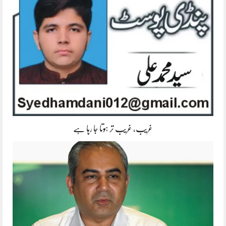
غریب، غریب تر ہوتا جا رہا ہے