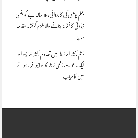
جہلم پولیس کی کارروائی،10 سالہ بچے کو جنسی
زیادتی کا نشانہ بنانے والا ملزم گرفتار،مقدمہ
درج
جہلم رکشہ اور ٹریلر میں تصادم رکشہ ڈرائیور اور
ایک عورت زخمی ٹریلر کا ڈرائیور فرار ہونے
میں کامیاب