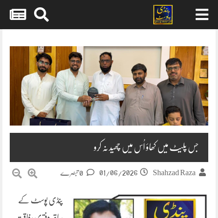
Skip
to
content
جس پلیٹ میں کھاؤ اُس میں چھید نہ کرو
01/06/2026
Shahzad Raza
0 تبصرے
پنڈی پوسٹ کے
ساتھ دفتری رفاقت