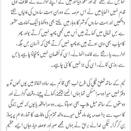
تھا جس نے مجھے سمجھ اور شعور دیا اور میں نے اپنے ادارے کے خلاف کوئی
قدم نہیں اٹھایا میں نے اس عرصہ کے دوران بہت ساروں کی بولیاں لگتے
دیکھیں اور بہت ساروں کو شہرِ کاروبار میں بِکتے بھی دیکھا (ایک کہاوت مشہور
ہے جس تھالی میں کھاتے ہیں اُس میں کبھی چھید نہیں کرتے)اور پھر
کامیاب بھی وہی ہوتے ہیں جو چھید نہیں کرتے یعنی کہ انسان جس جگہ،
ادارے، یا رشتے سے فائدہ اٹھائے، اسی کو نقصان نہیں پہنچانا چاہیے یا جس
سے روزی کمائے، اسی کی جڑ نہیں کاٹنی چاہیے۔
ٹیم کے ساتھ تعلق فیملی کی طرح اب بھی قائم ہے سادہ الفاظ میں یوں کہوں تو یہ
دفتر نہیں میرا دوسرا مسکن تھا جہاں اٹھنے بیٹھنے،کھانے پینے، وقت گزارنے اور
دوستوں کے ساتھ میل ملاپ بھی ہوجاتا ہے۔دوسرا واقعہ یا یوں کہہ لیں زندگی
کا سب سے بڑا صدمہ چند ماہ قبل میرے والد محترم کی وفات کا تھا، جو ہم پر پہاڑ
بن کر گرا۔ لیکن خدائے برحق نے جہاں مجھے صبر اور حوصلہ دیا، وہاں ایسے عظیم