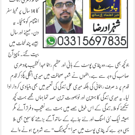
کا 14 سال پر محیط سفر
اختتام کو پہنچا۔ یہ
دن، مہینے اور سال
جیسے چند لمحات میں
بیت گئے۔ ناچیز آج
جو کچھ بھی ہے، وہ پنڈی پوسٹ کے بانی اور عظیم رہنما عبدالخطیب چودھری
صاحب کی وجہ سے ہے، جنھوں نے شعبہ صحافت میں میری انگلی پکڑ کر قدم
قدم پر نہ صرف رہنمائی کی بلکہ میری عملی زندگی کی تعمیر میں بھی بنیادی کردار ادا
کیا۔ یہ میری زندگی کا بہترین اور خوبصورت ترین حصہ تھا جہاں مجھے بہت کچھ
سیکھنے کو ملا۔زندگی کے اس طویل حصے میں بہت سے نشیب و فراز آئے مگر
ہمیشہ ایک نئی امنگ اور نئے جذبے کے ساتھ آگے بڑھنے کا سبق بھی ملا
یہی وجہ ہے کہ پنڈی پوسٹ میں میرا ”کمپوزنگ“ سے شروع ہو نے والے