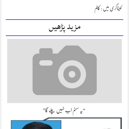
کیٹاگری میں :
کالم
مزید پڑھیں
“یہ سسٹم اب نہیں چلے گا”