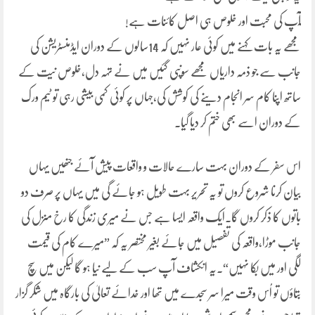
ٓآپ کی محبت اور خلوص ہی اصل کائنات ہے!
مجھے یہ بات کہنے میں کوئی عار نہیں کہ 14سالوں کے دوران ایڈمنسٹریشن کی
جانب سے جو ذمہ داریاں مجھے سونپی گئیں میں نے تہہ دل،خلوص نیت کے
ساتھ اپنا کام سر انجام دینے کی کوشش کی،جہاں پر کوئی کمی بیشی رہی تو ٹیم ورک
کے دوران اسے بھی ختم کر دیا گیا۔
اس سفر کے دوران بہت سارے حالات و واقعات پیش آئے جنھیں یہاں
بیان کرنا شروع کروں تو یہ تحریر بہت طویل ہو جائے گی میں یہاں پر صرف دو
باتوں کا ذکر کروں گا۔ایک واقعہ ایسا ہے جس نے میری زندگی کا رخ منزل کی
جانب موڑا،واقعہ کی تفصیل میں جائے بغیر مختصر یہ کہ ”میرے کام کی قیمت
لگی اور میں بکا نہیں“۔یہ انکشاف آپ سب کے لیے نیا ہو گا لیکن میں سچ
بتاؤں تو اُس وقت میرا سر سجدے میں تھا اور خدائے تعالیٰ کی بارگاہ میں شکر گزار