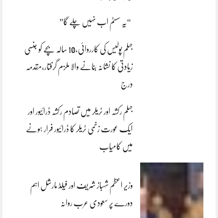
“یہ سسٹم اب نہیں چلے گا”
جہلم پولیس کی کارروائی،10 سالہ بچے کو جنسی
زیادتی کا نشانہ بنانے والا ملزم گرفتار،مقدمہ
درج
جہلم رکشہ اور ٹریلر میں تصادم رکشہ ڈرائیور اور
ایک عورت زخمی ٹریلر کا ڈرائیور فرار ہونے
میں کامیاب
وزیر اعظم شہباز شریف اور فیلڈ مارشل اہم
دورے پر سعودی عرب روانہ