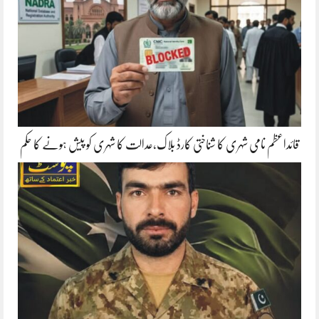
قائداعظم نامی شہری کا شناختی کارڈ بلاک،عدالت کا شہری کو پیش ہونے کا حکم