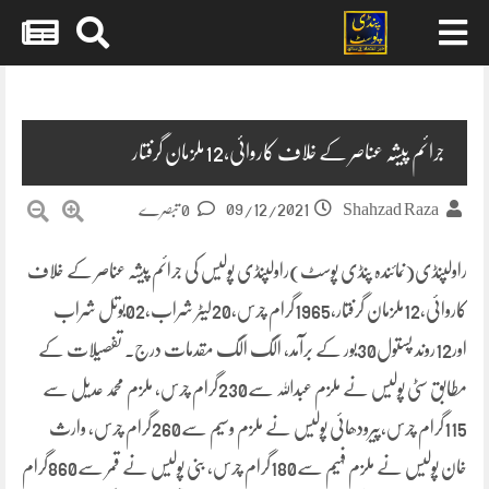
Skip
to
content
جرائم پیشہ عناصر کے خلاف کاروائی،12ملزمان گرفتار
09/12/2021
Shahzad Raza
0 تبصرے
راولپنڈی(نمائندہ پنڈی پوسٹ)راولپنڈی پولیس کی جرائم پیشہ عناصر کے خلاف
کاروائی،12ملزمان گرفتار،1965گرام چرس،20لیٹر شراب،02بوتل شراب
اور12روند پستول30بور کے برآمد، الگ الگ مقدمات درج۔ تفصیلات کے
مطابق سٹی پولیس نے ملزم عبداللہ سے230گرام چرس، ملزم محمد عدیل سے
115گرام چرس،پیرودھائی پولیس نے ملزم وسیم سے260گرام چرس، وارث
خان پولیس نے ملزم فہیم سے180گرام چرس، بنی پولیس نے قمر سے860گرام