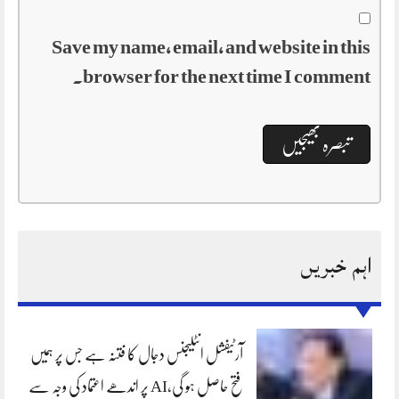
Save my name, email, and website in this
browser for the next time I comment.
اہم خبریں
آرٹیفشل انٹلیجنس دجال کا فتنہ ہے جس پر ہمیں
فتح حاصل ہو گی،AI پر اندھے اعتماد کی وجہ سے