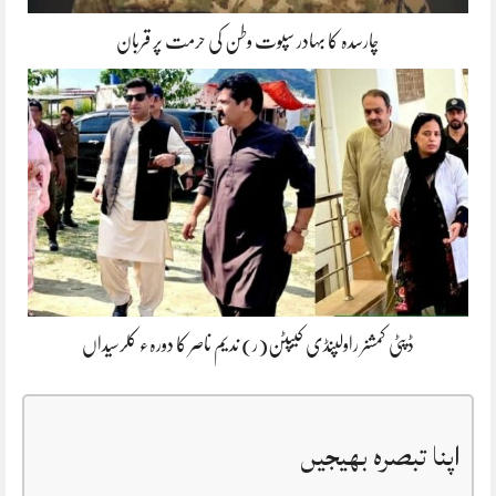
چارسدہ کا بہادر سپوت وطن کی حرمت پر قربان
ڈپٹی کمشنر راولپنڈی کیپٹن(ر) ندیم ناصر کا دورہء کلرسیداں
اپنا تبصرہ بھیجیں