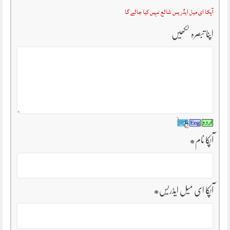
آپکا ای میل ایڈریس شائع نہیں کیا جائے گا
اپنا تبصرہ لکھیں
آپکا نام
*
آپکا ای میل ایڈریس
*