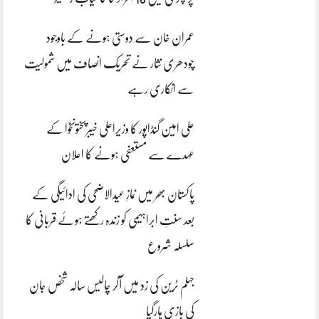
عمران خان سے دوستی ہونے کے باوجود
چودھری نثار نے تحریک انصاف میں شمولیت
سے انکاری رہے
علی امین گنڈاپور کا وزیراعلیٰ خیبرپختونخوا کے
عہدے سے مستعفی ہونے کا اعلان
پاکستان بھر میں نمازِ عیدالاضحی کی ادائیگی کے
بعد سنتِ ابراہیمی کو زندہ رکھتے ہوئے قربانی کا
سلسلہ شروع
جہلم ٹرین کی زد میں آکر چالیس سالہ شخص جان
کی بازی ہارگیا