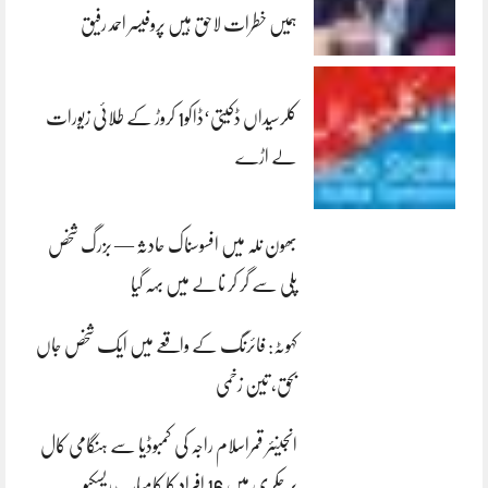
ہمیں خطرات لاحق ہیں پروفیسر احمد رفیق
کلرسیداں ڈکیتی‘ڈاکو1 کروڑ کے طلائی زیورات
لے اڑے
بھون نلہ میں افسوسناک حادثہ — بزرگ شخص
پلی سے گر کر نالے میں بہہ گیا
کہوٹہ: فائرنگ کے واقعے میں ایک شخص جاں
بحق، تین زخمی
انجینئر قمراسلام راجہ کی کمبوڈیا سے ہنگامی کال
پر چکری میں 16 افراد کا کامیاب ریسکیو