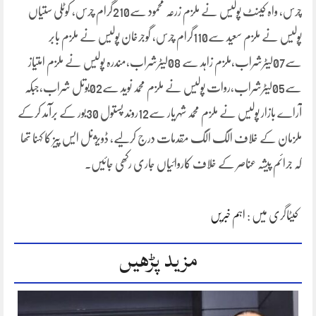
چرس، واہ کینٹ پولیس نے ملزم زرعہ محمود سے210گرام چرس، کوٹلی ستیاں
پولیس نے ملزم سعید سے110گرام چرس، گوجرخان پولیس نے ملزم بابر
سے07لیٹرشراب،ملزم زاہد سے 08لیٹرشراب،مندرہ پولیس نے ملزم امتیاز
سے05لیٹرشراب،روات پولیس نے ملزم محمد نوید سے02بوتل شراب،جبکہ
آراے بازار پولیس نے ملزم محمد شہریار سے12روند پستول 30بور کے برآمد کرکے
ملزمان کے خلاف الگ الگ مقدمات درج کرلیے، ڈویژنل ایس پیز کا کہنا تھا
کہ جرائم پیشہ عناصر کے خلاف کاروائیاں جاری رکھی جائیں۔
کیٹاگری میں :
اہم خبریں
مزید پڑھیں