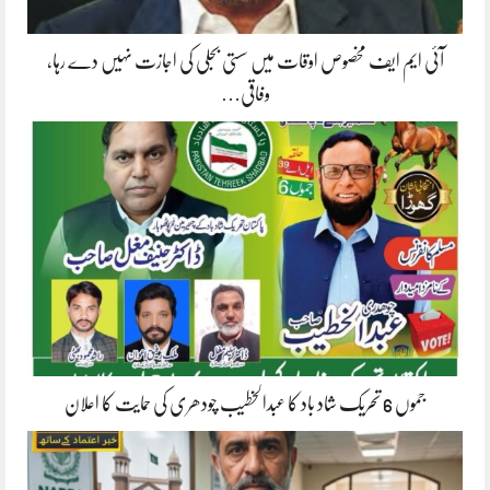
آئی ایم ایف مخصوص اوقات میں سستی بجلی کی اجازت نہیں دے رہا،
وفاقی…
جموں 6 تحریک شاد باد کا عبدالخطیب چودھری کی حمایت کا اعلان