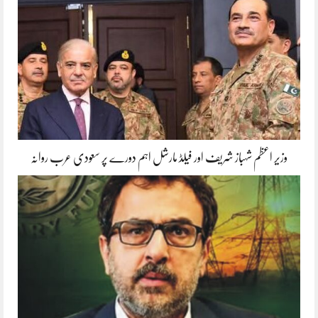
وزیر اعظم شہباز شریف اور فیلڈ مارشل اہم دورے پر سعودی عرب روانہ