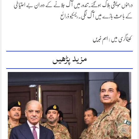
درجنوں مویشی ہلاک ہوگئے۔تندور میں آگ جلانے کے دوران بے احتیاطی
کے باعث باڑے میں آگ لگی۔ریسکیو ذرائع
کیٹاگری میں :
اہم خبریں
مزید پڑھیں