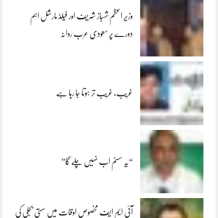
وزیر اعظم شہباز شریف اور فیلڈ مارشل اہم
دورے پر سعودی عرب روانہ
غریب، غریب تر ہوتا جا رہا ہے
“یہ سسٹم اب نہیں چلے گا”
آئی ایم ایف مخصوص اوقات میں سستی بجلی کی