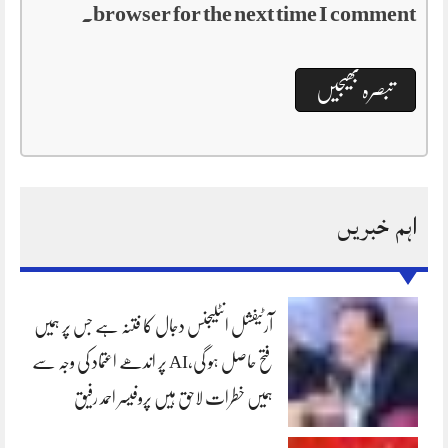
browser for the next time I comment.
اہم خبریں
آرٹیفشل انٹلیجنس دجال کا فتنہ ہے جس پر ہمیں
فتح حاصل ہو گی،AI پر اندھے اعتماد کی وجہ سے
ہمیں خطرات لاحق ہیں پروفیسر احمد رفیق