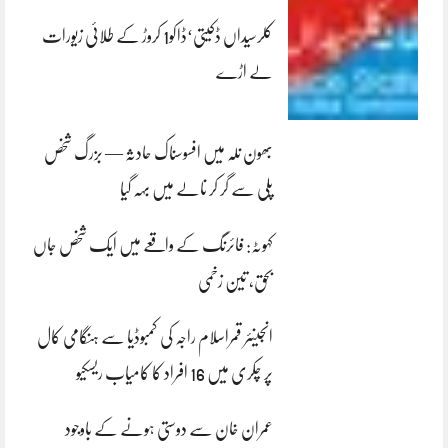
کلرسیداں ڈکیتی‘ڈاکو1 کروڑ کے طلائی زیورات
لے اڑے
بھون نلہ میں افسوسناک حادثہ — بزرگ شخص
پلی سے گر کر نالے میں بہہ گیا
کہوٹہ: فائرنگ کے واقعے میں ایک شخص جاں
بحق، تین زخمی
انجینئر قمراسلام راجہ کی کمبوڈیا سے ہنگامی کال
پر چکری میں 16 افراد کا کامیاب ریسکیو
عمران خان سے دوستی ہونے کے باوجود