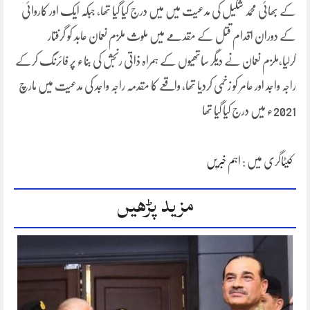
کے بھائی محمد شکیل کی مدعیت میں میں درج کیا گیا تھا، جبکہ ایک اور کاروائی
کے دوران اقدام قتل کے مقدمے میں ملوث ملزم نعمان عابد کو گرفتار
کرلیا،ملزم نعمان نے دیگر ساتھیوں کے ہمراہ ذاتی رنجش کی بناء پر فائرنگ کرکے
راجہ واجد اور عامر کو زخمی کردیا تھا، واقعے کا مقدمہ راجہ واجد کی مدعیت میں مارچ
2021ء میں درج کیا گیا تھا
کیٹاگری میں :
اہم خبریں
مزید پڑھیں