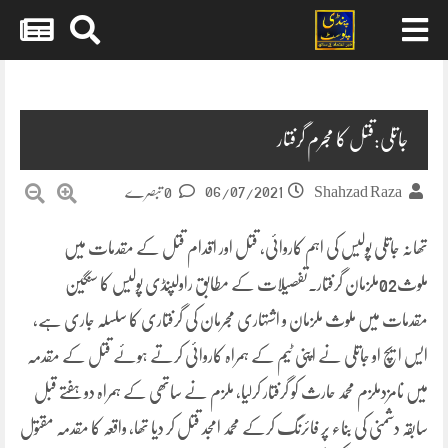
Skip
to
content
جاتلی:قتل کا مجرم گرفتار
06/07/2021
Shahzad Raza
0 تبصرے
تھانہ جاتلی پولیس کی اہم کاروائی، قتل اور اقدام قتل کے مقدمات میں
ملوث02ملزمان گرفتار۔تفصیلات کے مطابق راولپنڈی پولیس کا سنگین
مقدمات میں ملوث ملزمان و اشتہاری مجرمان کی گرفتاری کا سلسلہ جاری ہے،
ایس ایچ او جاتلی نے اپنی ٹیم کے ہمراہ کاروائی کرتے ہوئے قتل کے مقدمہ
میں نامزدملزم محمد حارث کو گرفتار کرلیا، ملزم نے ساتھی کے ہمراہ دو ہفتے قبل
سابقہ دشمنی کی بناء پر فائرنگ کرکے محمد امجد قتل کر دیا تھا، واقعہ کا مقدمہ مقتول