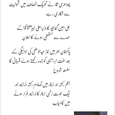
چودھری نثار نے تحریک انصاف میں شمولیت
سے انکاری رہے
علی امین گنڈاپور کا وزیراعلیٰ خیبرپختونخوا کے
عہدے سے مستعفی ہونے کا اعلان
پاکستان بھر میں نمازِ عیدالاضحی کی ادائیگی کے
بعد سنتِ ابراہیمی کو زندہ رکھتے ہوئے قربانی کا
سلسلہ شروع
جہلم رکشہ اور ٹریلر میں تصادم رکشہ ڈرائیور اور
ایک عورت زخمی ٹریلر کا ڈرائیور فرار ہونے
میں کامیاب