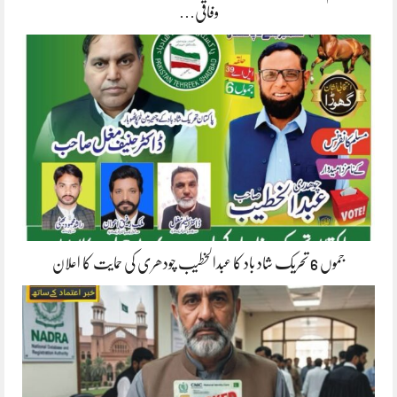
وفاقی…
جموں 6 تحریک شاد باد کا عبدالخطیب چودھری کی حمایت کا اعلان