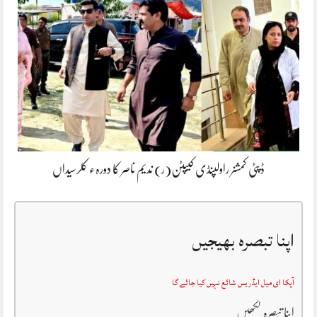
ڈپٹی کمشنر راولپنڈی کیپٹن(ر) ندیم ناصر کا دورہء کلرسیداں
اپنا تبصرہ بھیجیں
آپکا ای میل ایڈریس شائع نہیں کیا جائے گا
اپنا تبصرہ لکھیں