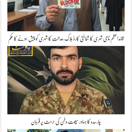
قائداعظم نامی شہری کا شناختی کارڈ بلاک،عدالت کا شہری کو پیش ہونے کا حکم
چارسدہ کا بہادر سپوت وطن کی حرمت پر قربان