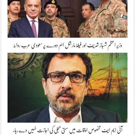
وزیر اعظم شہباز شریف اور فیلڈ مارشل اہم دورے پر سعودی عرب روانہ
آئی ایم ایف مخصوص اوقات میں سستی بجلی کی اجازت نہیں دے رہا،