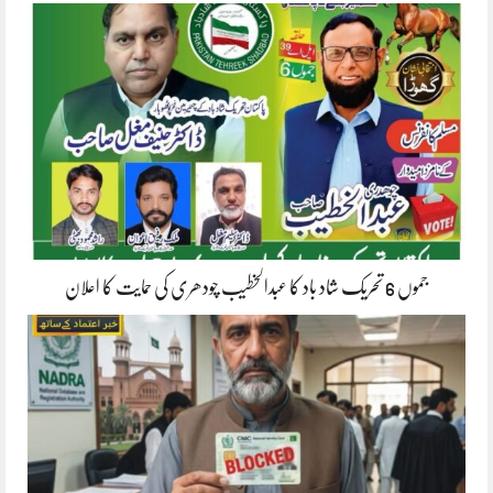
جموں 6 تحریک شاد باد کا عبدالخطیب چودھری کی حمایت کا اعلان