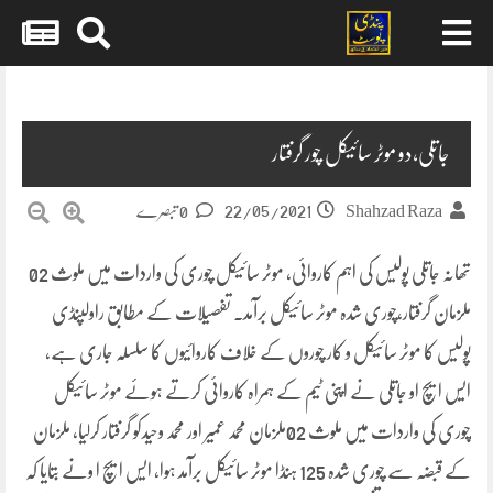
Skip
to
content
جاتلی،دو موٹر سائیکل چور گرفتار
22/05/2021
Shahzad Raza
0 تبصرے
تھانہ جاتلی پولیس کی اہم کاروائی، موٹر سائیکل چوری کی واردات میں ملوث 02
ملزمان گرفتار،چوری شدہ موٹر سائیکل برآمد۔ تفصیلات کے مطابق راولپنڈی
پولیس کا موٹر سائیکل و کار چوروں کے خلاف کاروائیوں کا سلسلہ جاری ہے،
ایس ایچ او جاتلی نے اپنی ٹیم کے ہمراہ کاروائی کرتے ہوئے موٹر سائیکل
چوری کی واردات میں ملوث 02ملزمان محمد عمیر اور محمد وحیدکو گرفتار کرلیا، ملزمان
کے قبضہ سے چوری شدہ 125 ہنڈا موٹر سائیکل برآمد ہوا، ایس ایچ ا ونے بتایا کہ