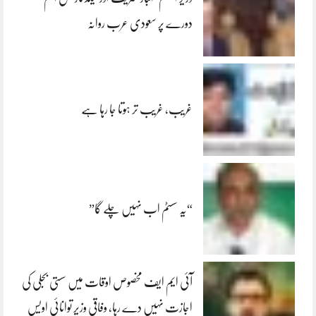
دورے پر سعودی عرب روانہ
غریب، غریب تر ہوتا جا رہا ہے
“یہ سسٹم اب نہیں چلے گا”
آئی ایم ایف مخصوص اوقات میں سستی بجلی کی
اجازت نہیں دے رہا، وفاقی وزیر توانائی اویس