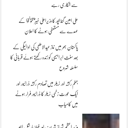
سے انکاری رہے
علی امین گنڈاپور کا وزیراعلیٰ خیبرپختونخوا کے
عہدے سے مستعفی ہونے کا اعلان
پاکستان بھر میں نمازِ عیدالاضحی کی ادائیگی کے
بعد سنتِ ابراہیمی کو زندہ رکھتے ہوئے قربانی کا
سلسلہ شروع
جہلم رکشہ اور ٹریلر میں تصادم رکشہ ڈرائیور اور
ایک عورت زخمی ٹریلر کا ڈرائیور فرار ہونے
میں کامیاب
وزیر اعظم شہباز شریف اور فیلڈ مارشل اہم