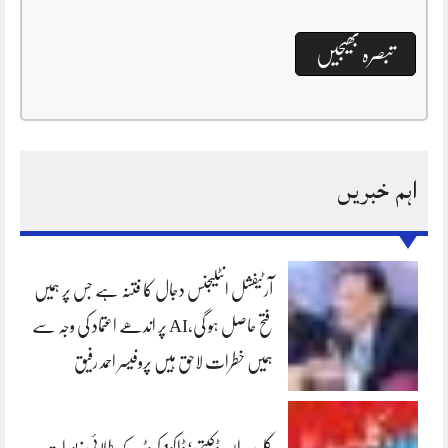
اہم خبریں
آرٹیفشل انٹلیجنس دجال کا فتنہ ہے جس پر ہمیں
فتح حاصل ہو گی،AI پر اندھے اعتماد کی وجہ سے
ہمیں خطرات لاحق ہیں پروفیسر احمد رفیق