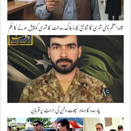
قائداعظم نامی شہری کا شناختی کارڈ بلاک،عدالت کا شہری کو پیش ہونے کا حکم
چارسدہ کا بہادر سپوت وطن کی حرمت پر قربان