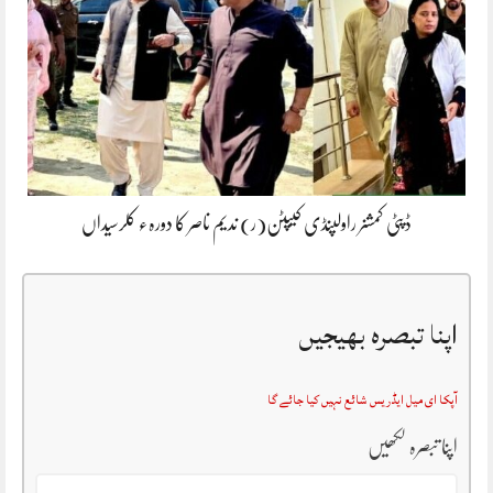
ڈپٹی کمشنر راولپنڈی کیپٹن(ر) ندیم ناصر کا دورہء کلرسیداں
اپنا تبصرہ بھیجیں
آپکا ای میل ایڈریس شائع نہیں کیا جائے گا
اپنا تبصرہ لکھیں