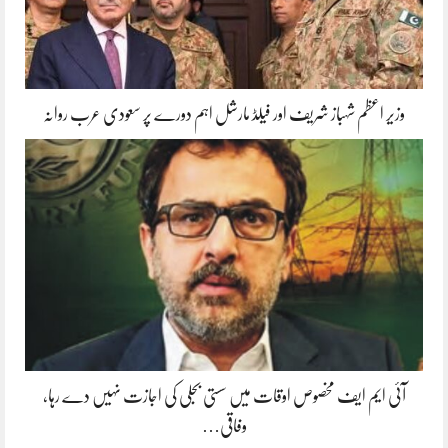
وزیر اعظم شہباز شریف اور فیلڈ مارشل اہم دورے پر سعودی عرب روانہ
آئی ایم ایف مخصوص اوقات میں سستی بجلی کی اجازت نہیں دے رہا،
وفاقی…