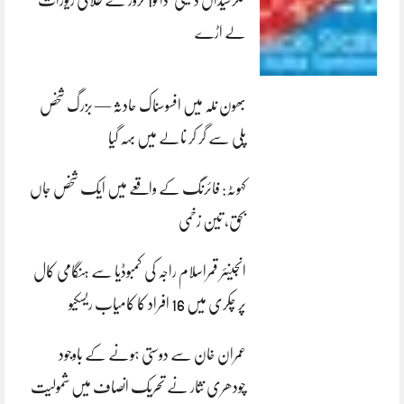
کلرسیداں ڈکیتی‘ڈاکو1 کروڑ کے طلائی زیورات
لے اڑے
بھون نلہ میں افسوسناک حادثہ — بزرگ شخص
پلی سے گر کر نالے میں بہہ گیا
کہوٹہ: فائرنگ کے واقعے میں ایک شخص جاں
بحق، تین زخمی
انجینئر قمراسلام راجہ کی کمبوڈیا سے ہنگامی کال
پر چکری میں 16 افراد کا کامیاب ریسکیو
عمران خان سے دوستی ہونے کے باوجود
چودھری نثار نے تحریک انصاف میں شمولیت