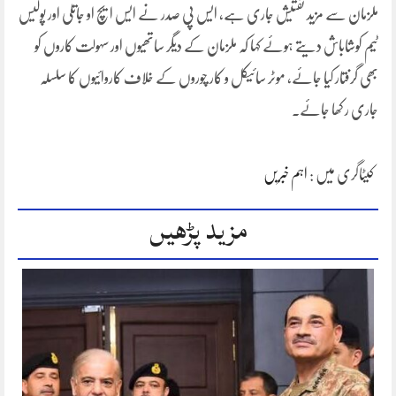
ملزمان سے مزید تفتیش جاری ہے، ایس پی صدر نے ایس ایچ او جاتلی اور پولیس
ٹیم کوشاباش دیتے ہوئے کہا کہ ملزمان کے دیگر ساتھیوں اور سہولت کاروں کو
بھی گرفتار کیا جائے، موٹر سائیکل و کار چوروں کے خلاف کاروائیوں کا سلسلہ
جاری ر کھا جائے۔
کیٹاگری میں :
اہم خبریں
مزید پڑھیں