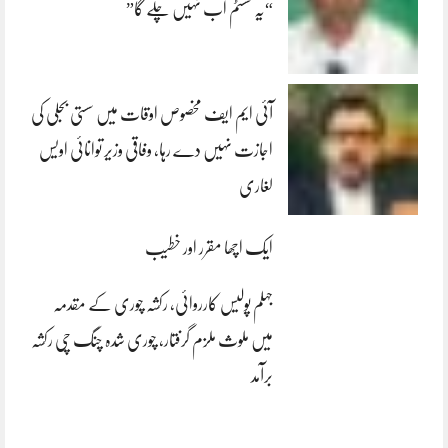
“یہ سسٹم اب نہیں چلے گا”
آئی ایم ایف مخصوص اوقات میں سستی بجلی کی
اجازت نہیں دے رہا، وفاقی وزیر توانائی اویس
لغاری
ایک اچھا مقرر اور خطیب
جہلم پولیس کارروائی، رکشہ چوری کے مقدمہ
میں ملوث ملزم گرفتار، چوری شدہ چنگ چی رکشہ
برآمد