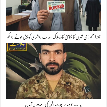
قائداعظم نامی شہری کا شناختی کارڈ بلاک،عدالت کا شہری کو پیش ہونے کا حکم
چارسدہ کا بہادر سپوت وطن کی حرمت پر قربان