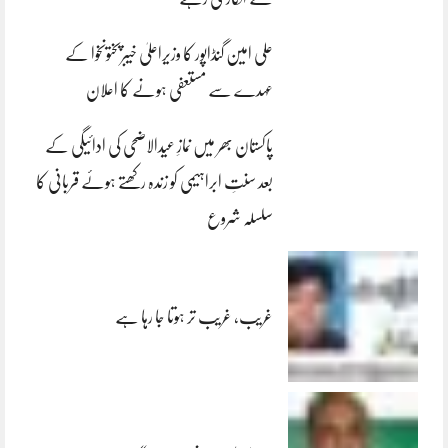
علی امین گنڈاپور کا وزیراعلیٰ خیبرپختونخوا کے
عہدے سے مستعفی ہونے کا اعلان
پاکستان بھر میں نمازِ عیدالاضحی کی ادائیگی کے
بعد سنتِ ابراہیمی کو زندہ رکھتے ہوئے قربانی کا
سلسلہ شروع
غریب، غریب تر ہوتا جا رہا ہے