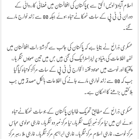
اسلام آباد(اویس الحق سے)پاکستان کی افغانستان میں فضائی کارروائی کے
دوران ٹی ٹی پی کے سات ٹھکانے تباہ ہوئے جبکہ 80 سے زائد خوارج مارے
گئے۔
عسکری ذرائع نے بتایا ہے کہ پاکستان کی جانب سے گزشتہ رات افغانستان میں
خفیہ اطلاعات کی بنیاد پر ایئراسٹرائیک کی گئی ہیں جس میں تین صوبوں ننگر ہار،
پکتیکا اور خوست میں موجود فتنہ الخوارج ٹی ٹی پی کے سات مراکز کو تباہ کیا گیا
جب کہ 80 سے زائد خوارجی مارے جانے کی اطلاعات بالکل مصدقہ ہیں جب
ہلاکتیں بڑھنے کا امکان ہے۔
عسکری ذرائع کے مطابق تحریک طالبان پاکستان کے جو سات ٹھکانے تباہ
ہوئے ان میں نیا مرکز نمبر ایک ننگرہار، نیا مرکز نمبر دو ننگرہار، خارجی مولوی عباس
مرکز خوست، خارجی اسلام مرکز ننگرہار، خارجی ابراہیم مرکز ننگرہار، خارجی ملا رہبر مرکز