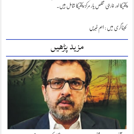
پکتیکا اور خارجی مخلص یار مرکز پکتیکا شامل ہیں۔
کیٹاگری میں :
اہم خبریں
مزید پڑھیں