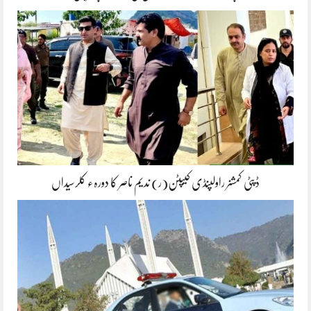
ڈپٹی کمشنر راولپنڈی کیپٹن(ر) ندیم ناصر کا دورہء کلرسیداں