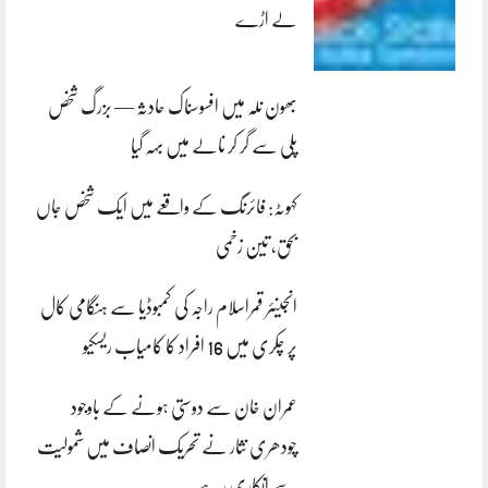
لے اڑے
بھون نلہ میں افسوسناک حادثہ — بزرگ شخص
پلی سے گر کر نالے میں بہہ گیا
کہوٹہ: فائرنگ کے واقعے میں ایک شخص جاں
بحق، تین زخمی
انجینئر قمراسلام راجہ کی کمبوڈیا سے ہنگامی کال
پر چکری میں 16 افراد کا کامیاب ریسکیو
عمران خان سے دوستی ہونے کے باوجود
چودھری نثار نے تحریک انصاف میں شمولیت
سے انکاری رہے