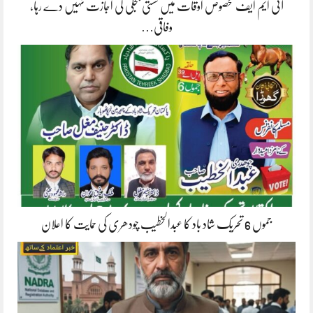
آئی ایم ایف مخصوص اوقات میں سستی بجلی کی اجازت نہیں دے رہا،
وفاقی…
جموں 6 تحریک شاد باد کا عبدالخطیب چودھری کی حمایت کا اعلان