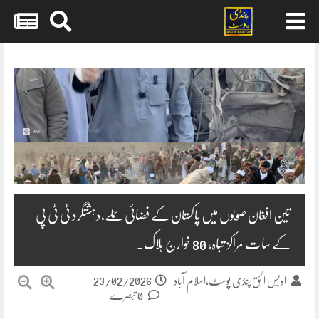
Skip
to
content
تین افغان صوبوں میں پاکستان کے فضائی حملے،دہشتگرد ٹی ٹی پی
کے سات مراکز تباہ، 80 خوارج ہلاک۔
23/02/2026
اویس الحق پنڈی پوسٹ،اسلام آباد
0 تبصرے