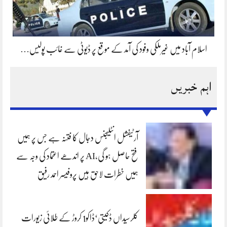
اسلام آباد میں غیرملکی وفود کی آمد کے موقع پر ڈیوٹی سے غائب پولیس…
اہم خبریں
آرٹیفشل انٹلیجنس دجال کا فتنہ ہے جس پر ہمیں
فتح حاصل ہو گی،AI پر اندھے اعتماد کی وجہ سے
ہمیں خطرات لاحق ہیں پروفیسر احمد رفیق
کلرسیداں ڈکیتی‘ڈاکو1 کروڑ کے طلائی زیورات