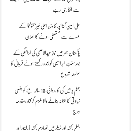
سے انکاری رہے
علی امین گنڈاپور کا وزیراعلیٰ خیبرپختونخوا کے
عہدے سے مستعفی ہونے کا اعلان
پاکستان بھر میں نمازِ عیدالاضحی کی ادائیگی کے
بعد سنتِ ابراہیمی کو زندہ رکھتے ہوئے قربانی کا
سلسلہ شروع
جہلم پولیس کی کارروائی،10 سالہ بچے کو جنسی
زیادتی کا نشانہ بنانے والا ملزم گرفتار،مقدمہ
درج
جہلم رکشہ اور ٹریلر میں تصادم رکشہ ڈرائیور اور