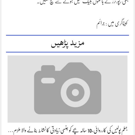
جعلی رپورٹرز کے ہاتھوں بلیک میل ہونے سے بچ سکیں۔
کیٹاگری میں :
جرائم
مزید پڑھیں
جہلم پولیس کی کارروائی،10 سالہ بچے کو جنسی زیادتی کا نشانہ بنانے والا ملزم…