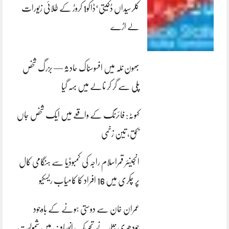
کلرسیداں ڈکیتی‘ڈاکو1 کروڑ کے طلائی زیورات
لے اڑے
بھون نلہ میں افسوسناک حادثہ — بزرگ شخص
پلی سے گر کر نالے میں بہہ گیا
کہوٹہ: فائرنگ کے واقعے میں ایک شخص جاں
بحق، تین زخمی
انجینئر قمراسلام راجہ کی کمبوڈیا سے ہنگامی کال
پر چکری میں 16 افراد کا کامیاب ریسکیو
عمران خان سے دوستی ہونے کے باوجود
چودھری نثار نے تحریک انصاف میں شمولیت