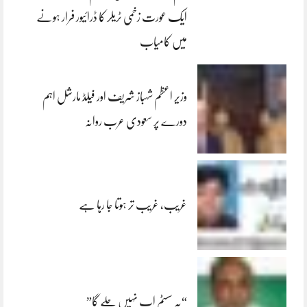
ایک عورت زخمی ٹریلر کا ڈرائیور فرار ہونے
میں کامیاب
وزیر اعظم شہباز شریف اور فیلڈ مارشل اہم
دورے پر سعودی عرب روانہ
غریب، غریب تر ہوتا جا رہا ہے
“یہ سسٹم اب نہیں چلے گا”