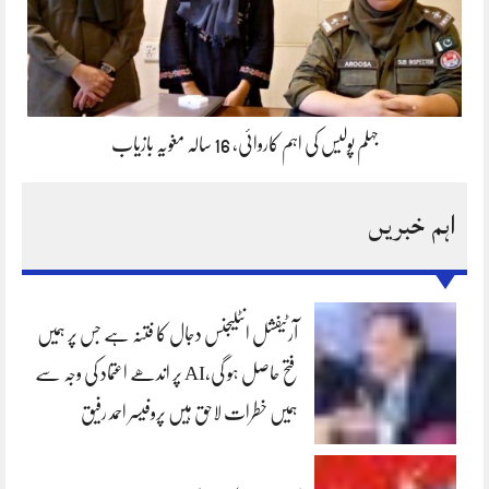
جہلم پولیس کی اہم کاروائی، 16 سالہ مغویہ بازیاب
اہم خبریں
آرٹیفشل انٹلیجنس دجال کا فتنہ ہے جس پر ہمیں
فتح حاصل ہو گی،AI پر اندھے اعتماد کی وجہ سے
ہمیں خطرات لاحق ہیں پروفیسر احمد رفیق