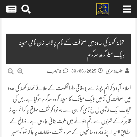
Skip
to
content
تھانہ کھنہ کی حدود میں صحافت کے نام پر لائبہ خان نامی مبینہ
بلیک میلر گروہ سرگرم
30/06/2025
حماد چودھری
0 تبصرے
اسلام آباد (کرائم رپورٹر سے) وفاقی دارالحکومت کے علاقے تھانہ کھنہ کی حدود
میں صحافت کی آڑ میں بلیک میلنگ کا مبینہ گروہ سرگرم ہو گیا ہے، جس کی
قیادت ایک خاتون ل خ نامی کر رہی ہے، جو خود کو مختلف مواقع پر کرائم رپورٹر
ظاہر کر کے شہریوں سے رقم بٹورنے میں ملوث بتائی جا رہی ہے۔ذرائع کے
مطابق لائبہ اپنے دیگر دو ساتھیوں کے ہمراہ مختلف مقامات پر جا کر خود کو “سپر