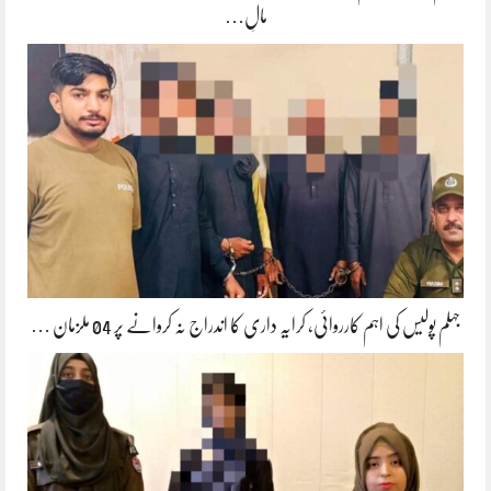
مالِ…
جہلم پولیس کی اہم کارروائی، کرایہ داری کا اندراج نہ کروانے پر 04 ملزمان …