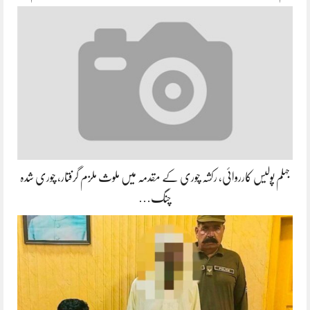
جہلم پولیس کارروائی، رکشہ چوری کے مقدمہ میں ملوث ملزم گرفتار، چوری شدہ
چنگ…