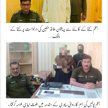
جہلم کتے کے کاٹنے سے پریشان علاقہ مکین کی درخواست پر کتے کے
مالک…
جہلم پولیس کی اہم کارروائی، چوری کے مقدمہ میں ملوث لیڈی ملزمہ گرفتار،