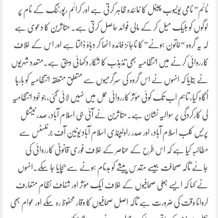
ٹائم” نامی یوٹیوب چینل کا نمائندہ ظاہر کرتی ہے اور کرائم رپورٹنگ کے نام پر
لوگوں کو بلیک میل کر کے مالی فوائد حاصل کرتی ہے۔ متاثرین کا دعویٰ ہے
کہ یہ گروہ “خاتون ہونے” کا ناجائز فائدہ اٹھا کر دباؤ ڈالتا ہے اور اس کے خلاف
کارروائی کرنے میں انتظامیہ بھی تذبذب کا شکار دکھائی دیتی ہے۔متعدد شہریوں
نے بتایا کہ انہوں نے اس گروہ کی سرگرمیوں سے متعلق متعلقہ انتظامیہ کو بارہا
آگاہ کیا، تاہم اب تک کوئی مؤثر کارروائی عمل میں نہیں لائی گئی، جو خود انتظامیہ
کی کارکردگی پر سوالیہ نشان ہے۔متاثرین نے آئی جی اسلام آباد، صدر نیشنل
پریس کلب اسلام آباد، اور صدر راولپنڈی اسلام آباد یونین آف جرنلسٹس سے
مطالبہ کیا ہے کہ اس طرح کے عناصر کے خلاف فوری قانونی کارروائی کی
جائے تاکہ صحافت جیسے مقدس پیشے کو بدنام ہونے سے بچایا جا سکے۔انہوں
نے کہا کہ ایسے جعلی صحافیوں کے خلاف ایک مؤثر اور شفاف نظام متعارف
کروانا وقت کی ضرورت ہے تاکہ اصل صحافیوں کا وقار محفوظ رہ سکے اور عوام بھی