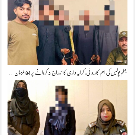
جہلم پولیس کی اہم کارروائی، کرایہ داری کا اندراج نہ کروانے پر 04 ملزمان …