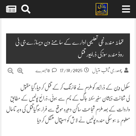
Skip
to
content
تھانہ مندرہ نجی تعلیمی ادارے کے سامنے دن دیہاڑے جی ٹی
روڈ مندرہ سوزکی ڈراییور قتل
17/10/2025
چوھدری ثاقب متیال
0 تبصرے
سکول وین کے ڈرائیور کو ملزم نے فائرنگ کر کے قتل کر دیا، گیا مقتول
کی
شناخت ذیشان سفیر سکنہ جاگ کے نام سے ہوئی، ذرائع پولیس کے مطابق
واردات کے بعد ملزم شجاعت ساکن دھیرہ موقع سے فرار ہو گیاقتل کی وجہ تاحال
معلوم نہ ہو سکی مندرہ پولیس نے لاش کو ہسپتال منتقل کر دیا