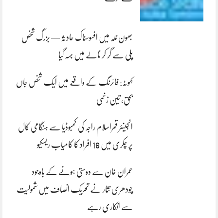
بھون نلہ میں افسوسناک حادثہ — بزرگ شخص
پلی سے گر کر نالے میں بہہ گیا
کہوٹہ: فائرنگ کے واقعے میں ایک شخص جاں
بحق، تین زخمی
انجینئر قمراسلام راجہ کی کمبوڈیا سے ہنگامی کال
پر چکری میں 16 افراد کا کامیاب ریسکیو
عمران خان سے دوستی ہونے کے باوجود
چودھری نثار نے تحریک انصاف میں شمولیت
سے انکاری رہے