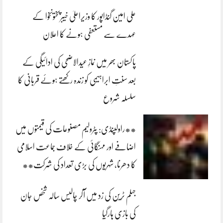
علی امین گنڈاپور کا وزیراعلیٰ خیبرپختونخوا کے
عہدے سے مستعفی ہونے کا اعلان
پاکستان بھر میں نمازِ عیدالاضحی کی ادائیگی کے
بعد سنتِ ابراہیمی کو زندہ رکھتے ہوئے قربانی کا
سلسلہ شروع
**راولپنڈی: پٹرولیم مصنوعات کی قیمتوں میں
اضافے اور مہنگائی کے خلاف جماعت اسلامی
کا دھرنا، شہریوں کی بڑی تعداد کی شرکت**
جہلم ٹرین کی زد میں آکر چالیس سالہ شخص جان
کی بازی ہارگیا