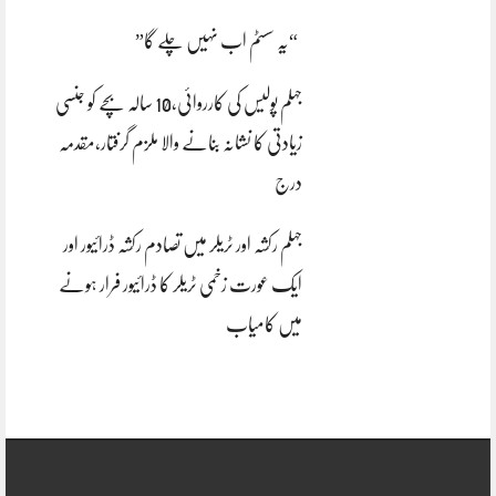
“یہ سسٹم اب نہیں چلے گا”
جہلم پولیس کی کارروائی،10 سالہ بچے کو جنسی
زیادتی کا نشانہ بنانے والا ملزم گرفتار،مقدمہ
درج
جہلم رکشہ اور ٹریلر میں تصادم رکشہ ڈرائیور اور
ایک عورت زخمی ٹریلر کا ڈرائیور فرار ہونے
میں کامیاب