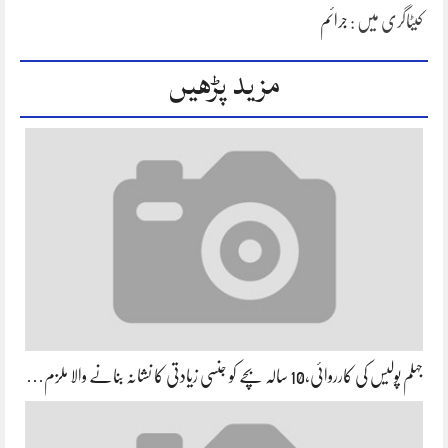
کیٹاگری میں :
جرائم
مزید پڑھیں
جہلم پولیس کی کارروائی،10 سالہ بچے کو جنسی زیادتی کا نشانہ بنانے والا ملزم…