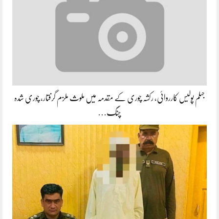
جہلم پولیس کارروائی، رکشہ چوری کے مقدمہ میں ملوث ملزم گرفتار، چوری شدہ
چنگ…