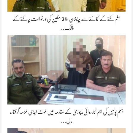
جہلم کتے کے کاٹنے سے پریشان علاقہ مکین کی درخواست پر کتے کے
مالک…
جہلم پولیس کی اہم کارروائی، چوری کے مقدمہ میں ملوث لیڈی ملزمہ گرفتار،
مالِ…