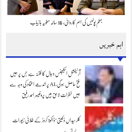
جہلم پولیس کی اہم کاروائی، 16 سالہ مغویہ بازیاب
اہم خبریں
آرٹیفشل انٹلیجنس دجال کا فتنہ ہے جس پر ہمیں
فتح حاصل ہو گی،AI پر اندھے اعتماد کی وجہ سے
ہمیں خطرات لاحق ہیں پروفیسر احمد رفیق
کلرسیداں ڈکیتی‘ڈاکو1 کروڑ کے طلائی زیورات
لے اڑے