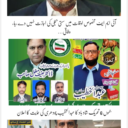
آئی ایم ایف مخصوص اوقات میں سستی بجلی کی اجازت نہیں دے رہا،
وفاقی…
جموں 6 تحریک شاد باد کا عبدالخطیب چودھری کی حمایت کا اعلان