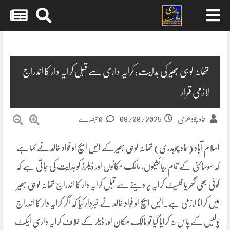
Skip
to
content
تھانہ لوہی بھیر کی ہدایت: کرایہ داری سے قبل کرایہ دار کا اندراج
لازمی قرار
08/08/2025
حماد چودھری
0 تبصرے
اسلام آباد (حماد چوہدری) تھانہ لوہی بھیر کے ایس ایچ او فواد خالد نے کہا ہے
کہ سوسائٹی کے تمام رہائشیوں، مالک مکانوں اور ڈیلرز کو ہدایت کی جاتی ہے کہ
کوئی بھی گھر یا فلیٹ کرایہ پر دینے سے قبل کرایہ دار کا اندراج تھانہ لوہی بھیر
میں کرانا لازمی ہے۔ایس ایچ او فواد خالد نے خبردار کیا کہ اگر کرایہ دار کا اندراج
پولیس کے پاس نہ کرایا گیا تو مالک مکان اور ڈیلر کے خلاف کرایہ داری ایکٹ