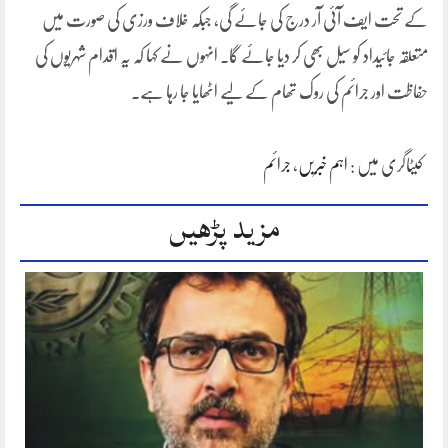
کے تحت ایف آئی آر درج کی جائے گی، جبکہ خلاف ورزی کی صورت میں
متعلقہ جائیداد کو سیل بھی کر دیا جائے گا۔ انہوں نے کہا کہ یہ اقدام شہریوں کی
حفاظت اور جرائم کی روک تھام کے لیے اٹھایا جا رہا ہے۔
کیٹاگری میں :
اہم خبریں
،
جرائم
مزید پڑھیں