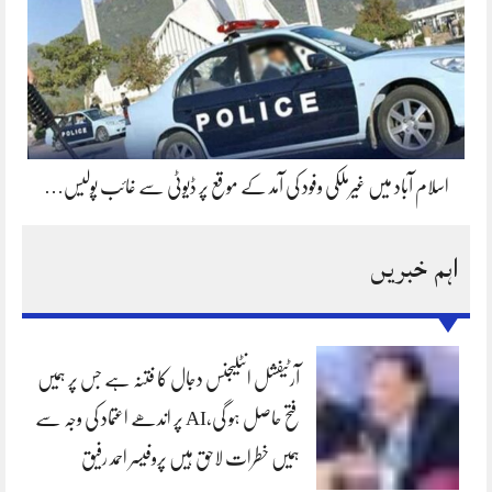
اسلام آباد میں غیرملکی وفود کی آمد کے موقع پر ڈیوٹی سے غائب پولیس…
اہم خبریں
آرٹیفشل انٹلیجنس دجال کا فتنہ ہے جس پر ہمیں
فتح حاصل ہو گی،AI پر اندھے اعتماد کی وجہ سے
ہمیں خطرات لاحق ہیں پروفیسر احمد رفیق