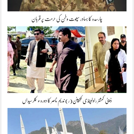
چارسدہ کا بہادر سپوت وطن کی حرمت پر قربان
ڈپٹی کمشنر راولپنڈی کیپٹن(ر) ندیم ناصر کا دورہء کلرسیداں