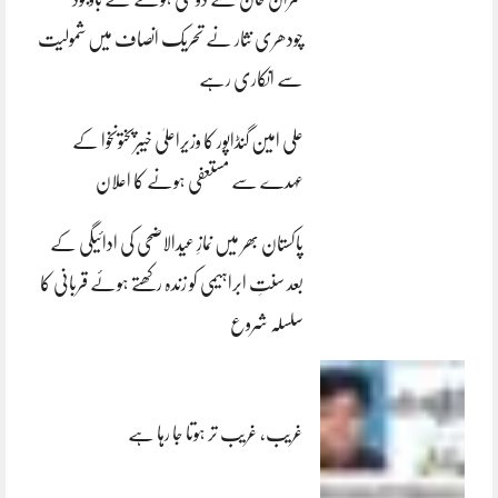
چودھری نثار نے تحریک انصاف میں شمولیت
سے انکاری رہے
علی امین گنڈاپور کا وزیراعلیٰ خیبرپختونخوا کے
عہدے سے مستعفی ہونے کا اعلان
پاکستان بھر میں نمازِ عیدالاضحی کی ادائیگی کے
بعد سنتِ ابراہیمی کو زندہ رکھتے ہوئے قربانی کا
سلسلہ شروع
غریب، غریب تر ہوتا جا رہا ہے