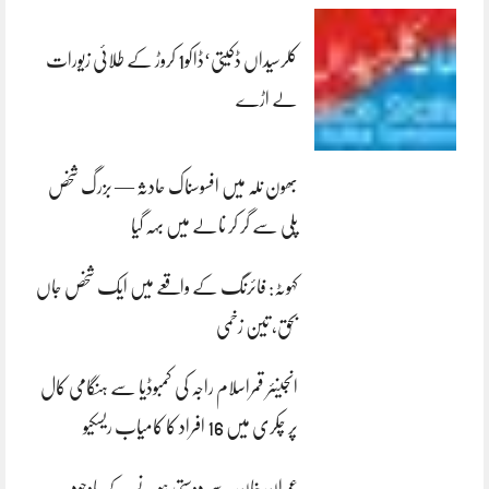
کلرسیداں ڈکیتی‘ڈاکو1 کروڑ کے طلائی زیورات
لے اڑے
بھون نلہ میں افسوسناک حادثہ — بزرگ شخص
پلی سے گر کر نالے میں بہہ گیا
کہوٹہ: فائرنگ کے واقعے میں ایک شخص جاں
بحق، تین زخمی
انجینئر قمراسلام راجہ کی کمبوڈیا سے ہنگامی کال
پر چکری میں 16 افراد کا کامیاب ریسکیو
عمران خان سے دوستی ہونے کے باوجود