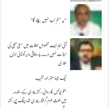
“یہ سسٹم اب نہیں چلے گا”
آئی ایم ایف مخصوص اوقات میں سستی بجلی کی
اجازت نہیں دے رہا، وفاقی وزیر توانائی اویس
لغاری
ایک اچھا مقرر اور خطیب
جہلم پولیس کارروائی، رکشہ چوری کے مقدمہ
میں ملوث ملزم گرفتار، چوری شدہ چنگ چی رکشہ