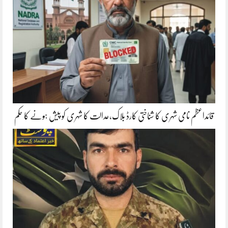
قائداعظم نامی شہری کا شناختی کارڈ بلاک،عدالت کا شہری کو پیش ہونے کا حکم