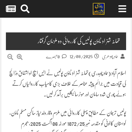
Skip
to
content
تھانہ شہزاد ٹاؤن پولیس کی کارروائی دو ملزمان گرفتار
12/08/2025
حماد چودھری
0 تبصرے
اسلام آباد (حماد چوہدری)تھانہ شہزاد ٹاؤن پولیس نے ایس ایچ او اشفاق وڑائچ
کی قیادت میں جرائم پیشہ عناصر کے خلاف بڑی کامیاب کارروائیاں کرتے
ہوئے چوری شدہ سامان اور موٹرسائیکلیں برآمد کر لیں۔
پولیس ترجمان کے مطابق پہلی کارروائی میں ملزم وقار ولد نیاز ساکن مسلم ٹاؤن،
کوہستان کالونی کو مقدمہ نمبر 1072/25 مورخہ 06 اگست 2025، بجرم