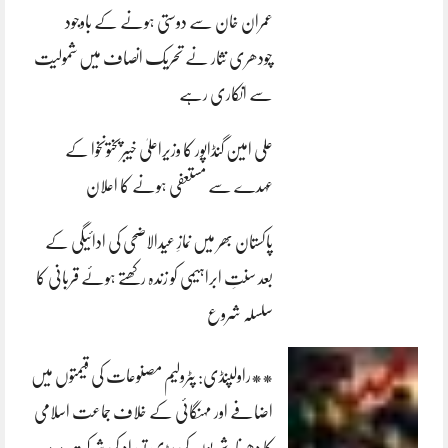
عمران خان سے دوستی ہونے کے باوجود
چودھری نثار نے تحریک انصاف میں شمولیت
سے انکاری رہے
علی امین گنڈاپور کا وزیراعلیٰ خیبرپختونخوا کے
عہدے سے مستعفی ہونے کا اعلان
پاکستان بھر میں نمازِ عیدالاضحی کی ادائیگی کے
بعد سنتِ ابراہیمی کو زندہ رکھتے ہوئے قربانی کا
سلسلہ شروع
**راولپنڈی: پٹرولیم مصنوعات کی قیمتوں میں
اضافے اور مہنگائی کے خلاف جماعت اسلامی
کا دھرنا، شہریوں کی بڑی تعداد کی شرکت**