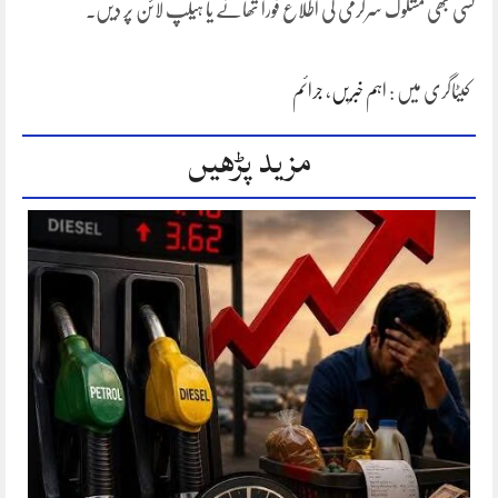
کسی بھی مشکوک سرگرمی کی اطلاع فوراً تھانے یا ہیلپ لائن پر دیں۔
کیٹاگری میں :
اہم خبریں
،
جرائم
مزید پڑھیں