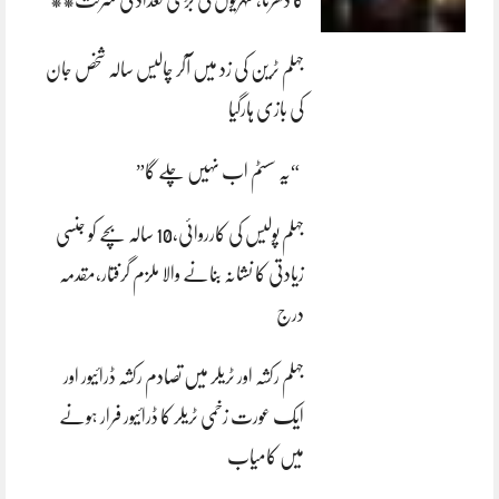
جہلم ٹرین کی زد میں آکر چالیس سالہ شخص جان
کی بازی ہارگیا
“یہ سسٹم اب نہیں چلے گا”
جہلم پولیس کی کارروائی،10 سالہ بچے کو جنسی
زیادتی کا نشانہ بنانے والا ملزم گرفتار،مقدمہ
درج
جہلم رکشہ اور ٹریلر میں تصادم رکشہ ڈرائیور اور
ایک عورت زخمی ٹریلر کا ڈرائیور فرار ہونے
میں کامیاب