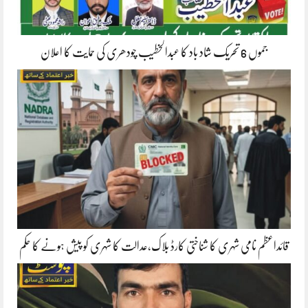
جموں 6 تحریک شاد باد کا عبدالخطیب چودھری کی حمایت کا اعلان
قائداعظم نامی شہری کا شناختی کارڈ بلاک،عدالت کا شہری کو پیش ہونے کا حکم