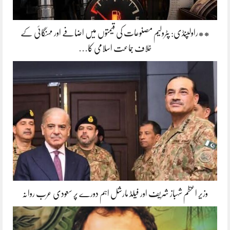
**راولپنڈی: پٹرولیم مصنوعات کی قیمتوں میں اضافے اور مہنگائی کے
خلاف جماعت اسلامی کا…
وزیر اعظم شہباز شریف اور فیلڈ مارشل اہم دورے پر سعودی عرب روانہ