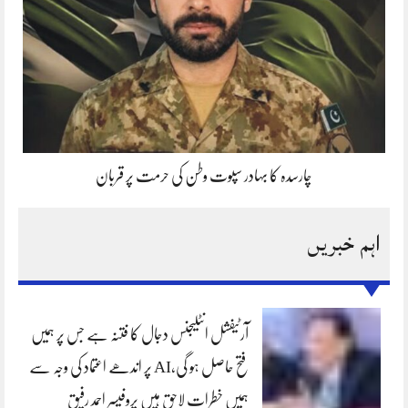
چارسدہ کا بہادر سپوت وطن کی حرمت پر قربان
اہم خبریں
آرٹیفشل انٹلیجنس دجال کا فتنہ ہے جس پر ہمیں
فتح حاصل ہو گی،AI پر اندھے اعتماد کی وجہ سے
ہمیں خطرات لاحق ہیں پروفیسر احمد رفیق