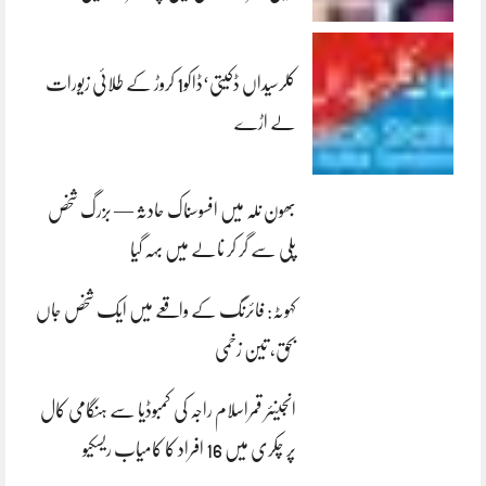
کلرسیداں ڈکیتی‘ڈاکو1 کروڑ کے طلائی زیورات
لے اڑے
بھون نلہ میں افسوسناک حادثہ — بزرگ شخص
پلی سے گر کر نالے میں بہہ گیا
کہوٹہ: فائرنگ کے واقعے میں ایک شخص جاں
بحق، تین زخمی
انجینئر قمراسلام راجہ کی کمبوڈیا سے ہنگامی کال
پر چکری میں 16 افراد کا کامیاب ریسکیو