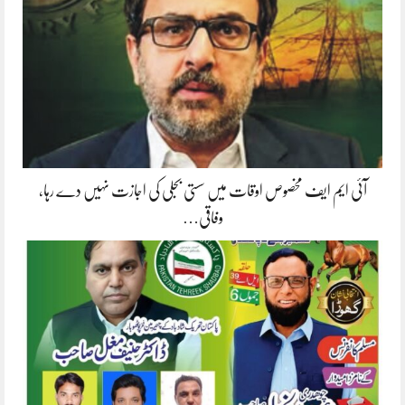
آئی ایم ایف مخصوص اوقات میں سستی بجلی کی اجازت نہیں دے رہا،
وفاقی…