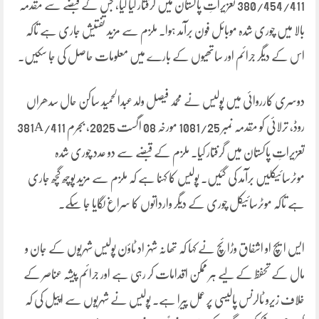
380/454/411 تعزیراتِ پاکستان میں گرفتار کیا گیا، جس کے قبضے سے مقدمہ
بالا میں چوری شدہ موبائل فون برآمد ہوا۔ ملزم سے مزید تفتیش جاری ہے تاکہ
اس کے دیگر جرائم اور ساتھیوں کے بارے میں معلومات حاصل کی جا سکیں۔
دوسری کارروائی میں پولیس نے محمد فیصل ولد عبدالحمید ساکن حال سدھراں
روڈ، ترلائی کو مقدمہ نمبر 1081/25 مورخہ 08 اگست 2025، بجرم 381A/411
تعزیراتِ پاکستان میں گرفتار کیا۔ ملزم کے قبضے سے دو عدد چوری شدہ
موٹرسائیکلیں برآمد کی گئیں۔ پولیس کا کہنا ہے کہ ملزم سے مزید پوچھ گچھ جاری
ہے تاکہ موٹرسائیکل چوری کے دیگر وارداتوں کا سراغ لگایا جا سکے۔
ایس ایچ او اشفاق وڑائچ نے کہا کہ تھانہ شہزاد ٹاؤن پولیس شہریوں کے جان و
مال کے تحفظ کے لیے ہر ممکن اقدامات کر رہی ہے اور جرائم پیشہ عناصر کے
خلاف زیرو ٹالرنس پالیسی پر عمل پیرا ہے۔ پولیس نے شہریوں سے اپیل کی کہ