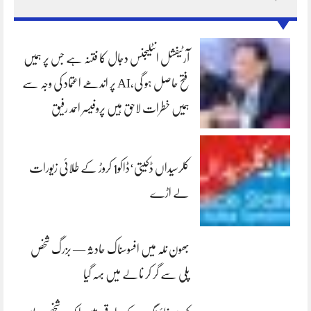
آرٹیفشل انٹلیجنس دجال کا فتنہ ہے جس پر ہمیں
فتح حاصل ہو گی،AI پر اندھے اعتماد کی وجہ سے
ہمیں خطرات لاحق ہیں پروفیسر احمد رفیق
کلرسیداں ڈکیتی‘ڈاکو1 کروڑ کے طلائی زیورات
لے اڑے
بھون نلہ میں افسوسناک حادثہ — بزرگ شخص
پلی سے گر کر نالے میں بہہ گیا