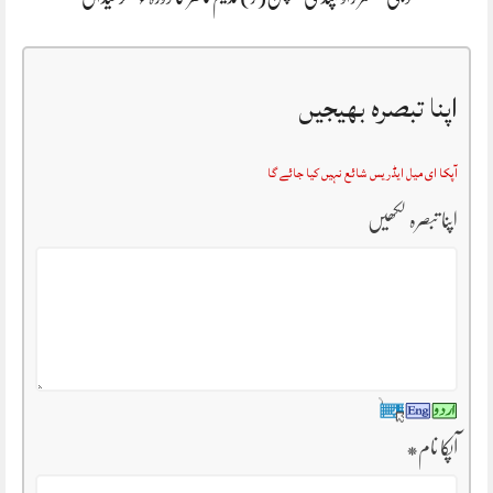
اپنا تبصرہ بھیجیں
آپکا ای میل ایڈریس شائع نہیں کیا جائے گا
اپنا تبصرہ لکھیں
آپکا نام
*