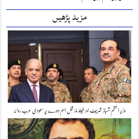
مزید پڑھیں
وزیر اعظم شہباز شریف اور فیلڈ مارشل اہم دورے پر سعودی عرب روانہ