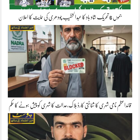
جموں 6 تحریک شاد باد کا عبدالخطیب چودھری کی حمایت کا اعلان
قائداعظم نامی شہری کا شناختی کارڈ بلاک،عدالت کا شہری کو پیش ہونے کا حکم