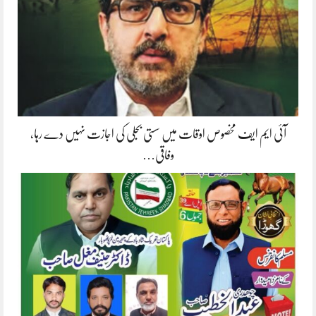
آئی ایم ایف مخصوص اوقات میں سستی بجلی کی اجازت نہیں دے رہا،
وفاقی…