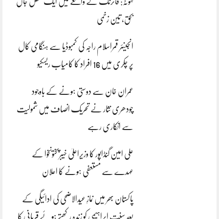
کہوٹہ: فائرنگ کے واقعے میں ایک شخص جاں
بحق، تین زخمی
انجینئر قمراسلام راجہ کی کمبوڈیا سے ہنگامی کال
پر چکری میں 16 افراد کا کامیاب ریسکیو
عمران خان سے دوستی ہونے کے باوجود
چودھری نثار نے تحریک انصاف میں شمولیت
سے انکاری رہے
علی امین گنڈاپور کا وزیراعلیٰ خیبرپختونخوا کے
عہدے سے مستعفی ہونے کا اعلان
پاکستان بھر میں نمازِ عیدالاضحی کی ادائیگی کے
بعد سنتِ ابراہیمی کو زندہ رکھتے ہوئے قربانی کا