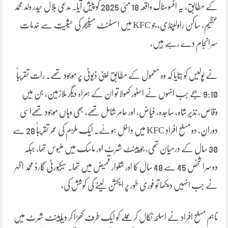
کے مطابق، یہ افسوسناک واقعہ 18 مئی 2025 کو پیش آیا۔ مدعی بلال حیدر ولد محمد
عظیم، ساکن راولپنڈی، جو KFC میں اسسٹنٹ مینیجر کی حیثیت سے خدمات
سرانجام دے رہے ہیں،
نے پولیس کو بتایا کہ وہ معمول کے مطابق اپنی ڈیوٹی پر موجود تھے۔ رات تقریباً
9:10 بجے جب انہوں نے اسٹور کھولا تو ان کے ہمراہ دیگر ملازمین، جن میں
وقاص، نذیر شاہ، ساجدہ، فیاض، اور عامر شامل تھے، بھی وہاں موجود تھےاسی
دوران، دو مسلح افراد KFC میں داخل ہوئے۔ ایک ملزم کی عمر تقریباً 28 سے
30 سال کے درمیان تھی، جو پینٹ شرٹ اور ماسک میں ملبوس تھا، جبکہ
دوسرا شخص 45 سے 48 سال کا اور شلوار قمیض میں تھا۔ سیکیورٹی گارڈ محمد اظہر
نے جب انہیں دیکھا تو فوری طور پر ایکشن لینے کی کوشش کی،
تاہم مسلح افراد نے اسلحہ نکال کر عملے کو ایک طرف کھڑا کر دیاپینٹ شرٹ میں