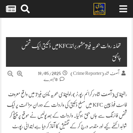
Skip
to
content
تھانہ روات بحریہ فیز7مشہوربرانڈKFCمیں ڈکیتی ایک شخص
جانبحق
18/05/2025
آصف شاہ (Crime Reporter)
0 تبصرے
رالپنڈی(آصف شاہ/کرائم رپورٹر)راولپنڈی بحریہ ٹاؤن فیز 7 میں واقع معروف
فاسٹ فوڈ چین KFC میں مسلح ڈکیتی کی واردات کے دوران مزاحمت پر ایک
شخص فائرنگ سے جاں بحق ہو گیا۔ واردات کے بعد پولیس نے موقع پر پہنچ کر
شواہد اکٹھے کیے اور مقدمہ درج کر کے تفتیش کا آغاز کر دیا ہےابتدائی رپورٹ