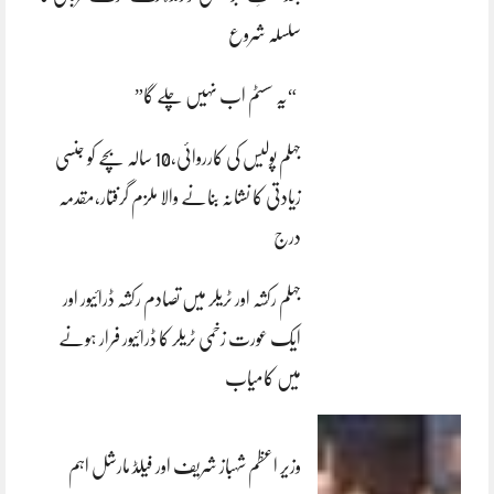
سلسلہ شروع
“یہ سسٹم اب نہیں چلے گا”
جہلم پولیس کی کارروائی،10 سالہ بچے کو جنسی
زیادتی کا نشانہ بنانے والا ملزم گرفتار،مقدمہ
درج
جہلم رکشہ اور ٹریلر میں تصادم رکشہ ڈرائیور اور
ایک عورت زخمی ٹریلر کا ڈرائیور فرار ہونے
میں کامیاب
وزیر اعظم شہباز شریف اور فیلڈ مارشل اہم