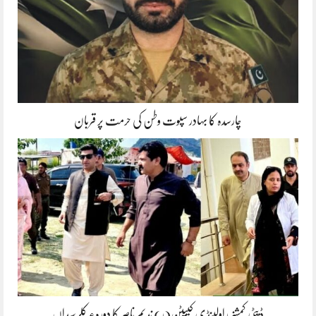
چارسدہ کا بہادر سپوت وطن کی حرمت پر قربان
ڈپٹی کمشنر راولپنڈی کیپٹن(ر) ندیم ناصر کا دورہء کلرسیداں