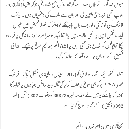
ملبوس حملہ آور نے بلال حیدر سے گزشتہ روز کی جمع شدہ رقم، جو کہ تقریباً 1 لاکھ 3 ہزار
روپے تھی، زبردستی چھین لی اور جان سے مارنے کی دھمکیاں دیں۔ اچانک
فائرنگ کی آواز آئی، اور جب بلال باہر نکلے تو دیکھا کہ شلوار قمیض میں ملبوس
ایک شخص زمین پر زخمی حالت میں پڑا تھا جبکہ دوسرا ملزم موٹر سائیکل پر فرار ہو
چکا تھاپولیس کو اطلاع دی گئی، جس پر ASI انجم بمعہ ٹیم موقع پر پہنچے۔ ابتدائی
تفتیش کے دوران جائے وقوعہ کا معائنہ کیا گیا،
شواہد اکٹھے کیے گئے، اور لاش کو DHQ اسپتال راولپنڈی منتقل کیا گیا۔ فرانزک
ٹیم (PFSA) کو بھی موقع پر طلب کر لیا گیا تاکہ جدید سائنسی بنیادوں پر شواہد کا
تجزیہ کیا جا سکےپولیس نے مقدمہ نمبر 888/25 کو دفعات 302 (قتل) اور
392 (ڈکیتی) کے تحت درج کر لیا ہے
کیٹاگری میں :
اہم خبریں
،
جرائم