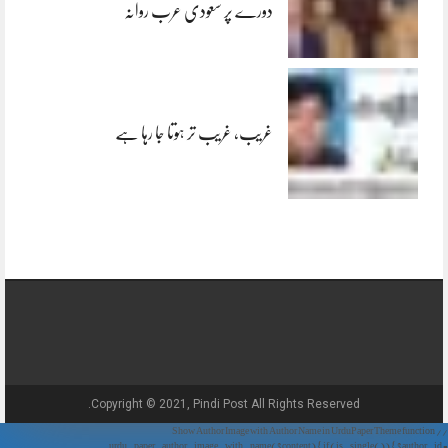
دورے پر سعودی عرب روانہ
غریب، غریب تر ہوتا جا رہا ہے
Copyright © 2021, Pindi Post All Rights Reserved.
// Show Author Image with Author Name in UrduPaper Theme function
urdu_paper_author_image_with_name($content) { if (is_single()) { $author_id =