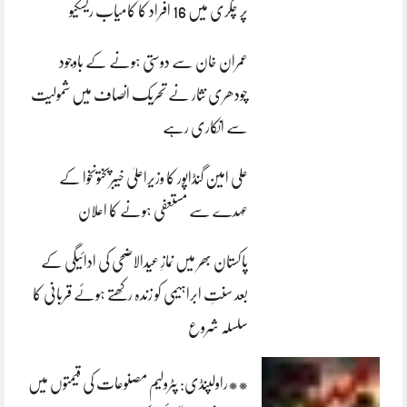
پر چکری میں 16 افراد کا کامیاب ریسکیو
عمران خان سے دوستی ہونے کے باوجود
چودھری نثار نے تحریک انصاف میں شمولیت
سے انکاری رہے
علی امین گنڈاپور کا وزیراعلیٰ خیبرپختونخوا کے
عہدے سے مستعفی ہونے کا اعلان
پاکستان بھر میں نمازِ عیدالاضحی کی ادائیگی کے
بعد سنتِ ابراہیمی کو زندہ رکھتے ہوئے قربانی کا
سلسلہ شروع
**راولپنڈی: پٹرولیم مصنوعات کی قیمتوں میں