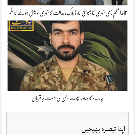
قائداعظم نامی شہری کا شناختی کارڈ بلاک،عدالت کا شہری کو پیش ہونے کا حکم
چارسدہ کا بہادر سپوت وطن کی حرمت پر قربان
اپنا تبصرہ بھیجیں