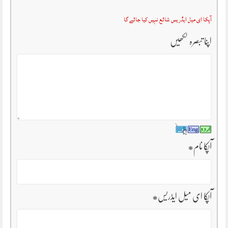
آپکا ای میل ایڈریس شائع نہیں کیا جائے گا
اپنا تبصرہ لکھیں
آپکا نام
*
آپکا ای میل ایڈریس
*