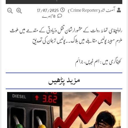
17/07/2025
آصف شاہ (Crime Reporter)
0 تبصرے
راولپنڈی تھانہ روات کے مشہورارشمان قتل وزیادتی کے مقدمے میں ملوث
ملزم مبینہ پولیس مقابلے میں ہلاک۔۔پولیس ترجمان کی تصدیق
کیٹاگری میں :
اہم خبریں
،
جرائم
مزید پڑھیں