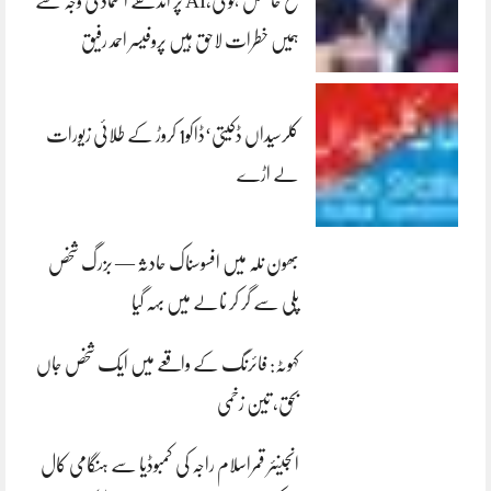
فتح حاصل ہو گی،AI پر اندھے اعتماد کی وجہ سے
ہمیں خطرات لاحق ہیں پروفیسر احمد رفیق
کلرسیداں ڈکیتی‘ڈاکو1 کروڑ کے طلائی زیورات
لے اڑے
بھون نلہ میں افسوسناک حادثہ — بزرگ شخص
پلی سے گر کر نالے میں بہہ گیا
کہوٹہ: فائرنگ کے واقعے میں ایک شخص جاں
بحق، تین زخمی
انجینئر قمراسلام راجہ کی کمبوڈیا سے ہنگامی کال