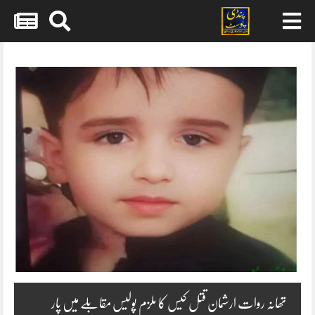
Skip
to
content
تھانہ روات ارشمان قتل کیس کا ملزم پولیس مقابلے میں پار