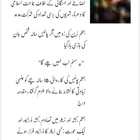
اضافے اور مہنگائی کے خلاف جماعت اسلامی
کا دھرنا، شہریوں کی بڑی تعداد کی شرکت**
جہلم ٹرین کی زد میں آکر چالیس سالہ شخص جان
کی بازی ہارگیا
“یہ سسٹم اب نہیں چلے گا”
جہلم پولیس کی کارروائی،10 سالہ بچے کو جنسی
زیادتی کا نشانہ بنانے والا ملزم گرفتار،مقدمہ
درج
جہلم رکشہ اور ٹریلر میں تصادم رکشہ ڈرائیور اور
ایک عورت زخمی ٹریلر کا ڈرائیور فرار ہونے