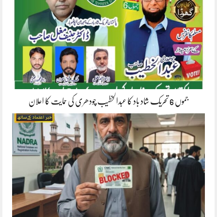
جموں 6 تحریک شاد باد کا عبدالخطیب چودھری کی حمایت کا اعلان