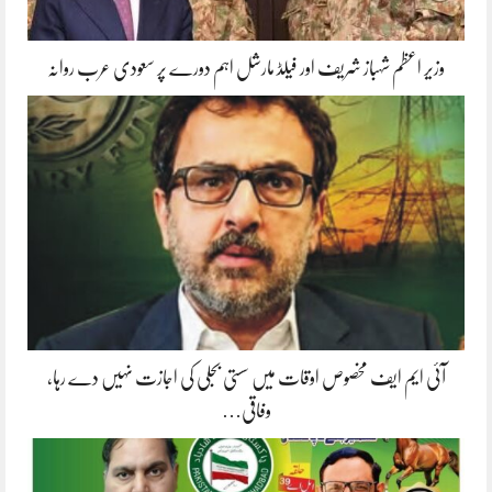
وزیر اعظم شہباز شریف اور فیلڈ مارشل اہم دورے پر سعودی عرب روانہ
آئی ایم ایف مخصوص اوقات میں سستی بجلی کی اجازت نہیں دے رہا،
وفاقی…