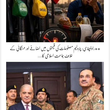
**راولپنڈی: پٹرولیم مصنوعات کی قیمتوں میں اضافے اور مہنگائی کے
خلاف جماعت اسلامی کا…