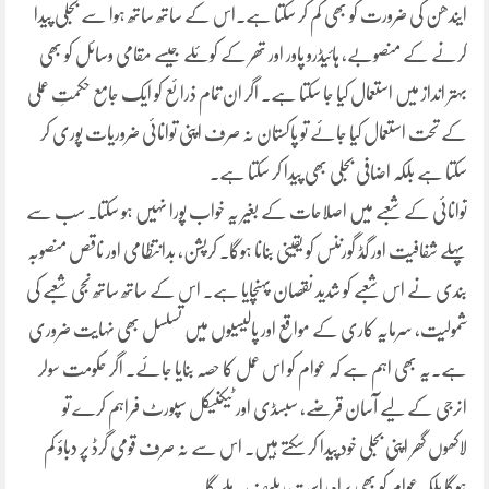
ایندھن کی ضرورت کو بھی کم کر سکتا ہے۔اس کے ساتھ ساتھ ہوا سے بجلی پیدا
کرنے کے منصوبے، ہائیڈرو پاور اور تھر کے کوئلے جیسے مقامی وسائل کو بھی
بہتر انداز میں استعمال کیا جا سکتا ہے۔ اگر ان تمام ذرائع کو ایک جامع حکمتِ عملی
کے تحت استعمال کیا جائے تو پاکستان نہ صرف اپنی توانائی ضروریات پوری کر
سکتا ہے بلکہ اضافی بجلی بھی پیدا کر سکتا ہے۔
توانائی کے شعبے میں اصلاحات کے بغیر یہ خواب پورا نہیں ہو سکتا۔ سب سے
پہلے شفافیت اور گڈ گورننس کو یقینی بنانا ہوگا۔ کرپشن، بدانتظامی اور ناقص منصوبہ
بندی نے اس شعبے کو شدید نقصان پہنچایا ہے۔ اس کے ساتھ ساتھ نجی شعبے کی
شمولیت، سرمایہ کاری کے مواقع اور پالیسیوں میں تسلسل بھی نہایت ضروری
ہے۔یہ بھی اہم ہے کہ عوام کو اس عمل کا حصہ بنایا جائے۔ اگر حکومت سولر
انرجی کے لیے آسان قرضے، سبسڈی اور ٹیکنیکل سپورٹ فراہم کرے تو
لاکھوں گھر اپنی بجلی خود پیدا کر سکتے ہیں۔ اس سے نہ صرف قومی گرڈ پر دباؤ کم
ہوگا بلکہ عوام کو بھی براہِ راست ریلیف ملے گا۔