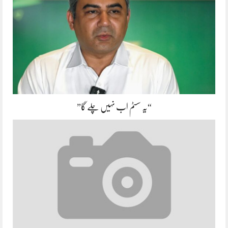
“یہ سسٹم اب نہیں چلے گا”