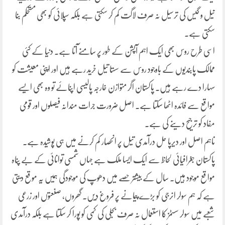
تیل و گیس کی ترسیل نہ صرف لاگت کم کر سکتی ہے بلکہ سپلائی کو بھی مستحکم بنا
سکتی ہے۔
اسی طرح روس بھی ایک اہم آپشن کے طور پر سامنے آتا ہے۔ دنیا کے کئی
ممالک پابندیوں کے باوجود روس سے سستا تیل خرید رہے ہیں اور اپنی معیشت کو
سہارا دے رہے ہیں۔ پاکستان اگر متوازن خارجہ پالیسی اپنائے تو وہ بھی ایسے
مواقع سے فائدہ اٹھا سکتا ہے۔ اصل ضرورت جرات مندانہ فیصلوں اور قومی
مفاد کو ترجیح دینے کی ہے۔
تاہم اصل اور دیرپا حل درآمدی تیل پر انحصار کم کرنے میں ہی پوشیدہ ہے۔
پاکستان جغرافیائی لحاظ سے ایک ایسا ملک ہے جہاں شمسی توانائی کے بے پناہ
مواقع موجود ہیں۔ سال کے بیشتر حصے میں دھوپ کی موجودگی ہمیں یہ موقع دیتی
ہے کہ ہم سولر انرجی کو بڑے پیمانے پر فروغ دیں۔ گھروں، صنعتوں اور زرعی
شعبے میں سولر سسٹمز کا استعمال نہ صرف بجلی کی کمی کو پورا کر سکتا ہے بلکہ درآمدی