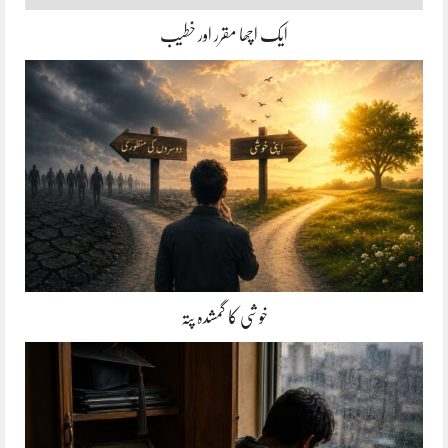
ایک اچھا مقرر اور خطیب
خوشی کا گمشدہ پتہ