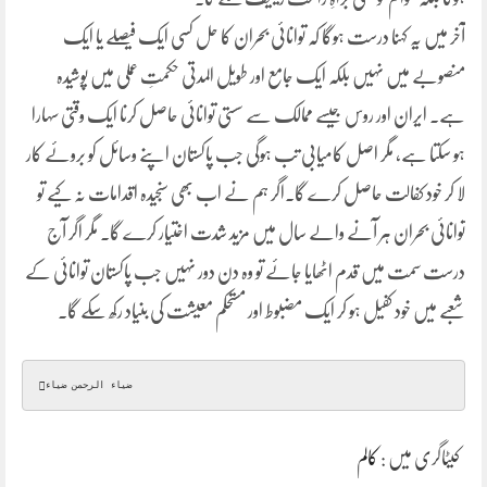
آخر میں یہ کہنا درست ہوگا کہ توانائی بحران کا حل کسی ایک فیصلے یا ایک
منصوبے میں نہیں بلکہ ایک جامع اور طویل المدتی حکمتِ عملی میں پوشیدہ
ہے۔ ایران اور روس جیسے ممالک سے سستی توانائی حاصل کرنا ایک وقتی سہارا
ہو سکتا ہے، مگر اصل کامیابی تب ہوگی جب پاکستان اپنے وسائل کو بروئے کار
لا کر خود کفالت حاصل کرے گا۔اگر ہم نے اب بھی سنجیدہ اقدامات نہ کیے تو
توانائی بحران ہر آنے والے سال میں مزید شدت اختیار کرے گا۔ مگر اگر آج
درست سمت میں قدم اٹھایا جائے تو وہ دن دور نہیں جب پاکستان توانائی کے
شعبے میں خود کفیل ہو کر ایک مضبوط اور مستحکم معیشت کی بنیاد رکھ سکے گا۔
ضیاء الرحمن ضیاءؔ
کیٹاگری میں :
کالم