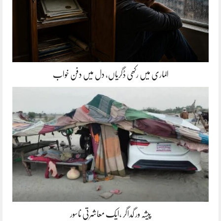
الماری میں رکھی ڈگریاں، دل میں دفن خواب
پیشہ ور گداگر ،ایک معاشرتی ناسور