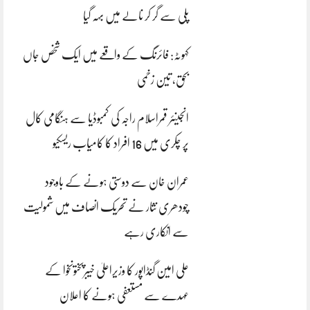
پلی سے گر کر نالے میں بہہ گیا
کہوٹہ: فائرنگ کے واقعے میں ایک شخص جاں
بحق، تین زخمی
انجینئر قمراسلام راجہ کی کمبوڈیا سے ہنگامی کال
پر چکری میں 16 افراد کا کامیاب ریسکیو
عمران خان سے دوستی ہونے کے باوجود
چودھری نثار نے تحریک انصاف میں شمولیت
سے انکاری رہے
علی امین گنڈاپور کا وزیراعلیٰ خیبرپختونخوا کے
عہدے سے مستعفی ہونے کا اعلان