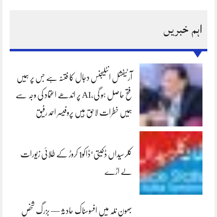
اہم خبریں
آرٹیفشل انٹلیجنس دجال کا فتنہ ہے جس پر ہمیں
فتح حاصل ہو گی،AI پر اندھے اعتماد کی وجہ سے
ہمیں خطرات لاحق ہیں پروفیسر احمد رفیق
کلرسیداں ڈکیتی‘ڈاکو1 کروڑ کے طلائی زیورات
لے اڑے
بھون نلہ میں افسوسناک حادثہ — بزرگ شخص