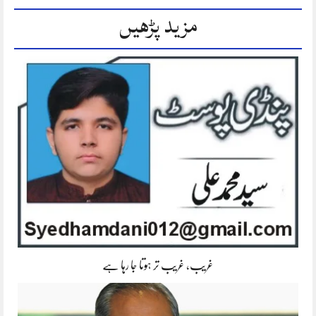
مزید پڑھیں
غریب، غریب تر ہوتا جا رہا ہے