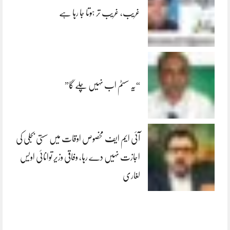
غریب، غریب تر ہوتا جا رہا ہے
“یہ سسٹم اب نہیں چلے گا”
آئی ایم ایف مخصوص اوقات میں سستی بجلی کی
اجازت نہیں دے رہا، وفاقی وزیر توانائی اویس
لغاری