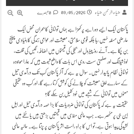
09/05/2026
ضیاء الرحمن ضیاء
0 تبصرے
پاکستان ایک ایسے دوراہے پر کھڑا ہے جہاں توانائی کا بحران محض ایک
عارضی مسئلہ نہیں رہا بلکہ قومی سلامتی، معیشت اور عوامی زندگی کا بنیادی چیلنج
بن چکا ہے۔ آئے روز پیٹرول اور بجلی کی قیمتوں میں اضافہ، گیس کی قلت،
لوڈشیڈنگ اور صنعتی سست روی اس بات کا واضح ثبوت ہیں کہ ہمارا موجودہ
توانائی نظام پائیدار نہیں۔ سوال یہ ہے کہ آخر پاکستان کب تک درآمدی تیل
کے سہارے اپنی معیشت کو چلانے کی کوشش کرتا رہے گا، اور کب وہ حقیقی
معنوں میں توانائی کے شعبے میں خود کفیل بن سکے گا؟
حقیقت یہ ہے کہ پاکستان کی توانائی ضروریات کا بڑا حصہ درآمدی تیل اور ایل
این جی پر منحصر ہے۔ جب عالمی منڈی میں قیمتیں بڑھتی ہیں یا خطے میں
کشیدگی پیدا ہوتی ہے، تو اس کا براہِ راست اثر پاکستان پر پڑتا ہے۔ حالیہ عالمی