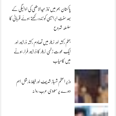
پاکستان بھر میں نمازِ عیدالاضحی کی ادائیگی کے
بعد سنتِ ابراہیمی کو زندہ رکھتے ہوئے قربانی کا
سلسلہ شروع
جہلم رکشہ اور ٹریلر میں تصادم رکشہ ڈرائیور اور
ایک عورت زخمی ٹریلر کا ڈرائیور فرار ہونے
میں کامیاب
وزیر اعظم شہباز شریف اور فیلڈ مارشل اہم
دورے پر سعودی عرب روانہ