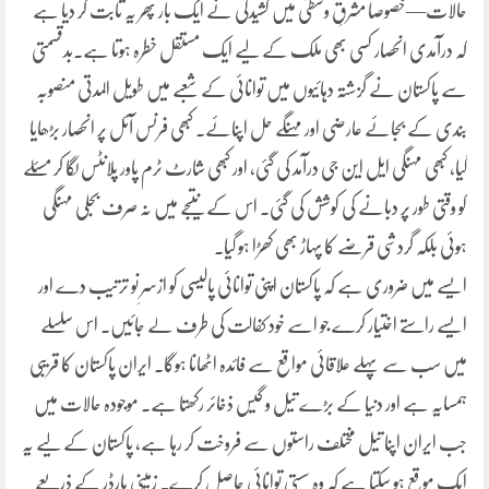
حالات—خصوصاً مشرقِ وسطیٰ میں کشیدگی نے ایک بار پھر یہ ثابت کر دیا ہے
کہ درآمدی انحصار کسی بھی ملک کے لیے ایک مستقل خطرہ ہوتا ہے۔بدقسمتی
سے پاکستان نے گزشتہ دہائیوں میں توانائی کے شعبے میں طویل المدتی منصوبہ
بندی کے بجائے عارضی اور مہنگے حل اپنائے۔ کبھی فرنس آئل پر انحصار بڑھایا
گیا، کبھی مہنگی ایل این جی درآمد کی گئی، اور کبھی شارٹ ٹرم پاور پلانٹس لگا کر مسئلے
کو وقتی طور پر دبانے کی کوشش کی گئی۔ اس کے نتیجے میں نہ صرف بجلی مہنگی
ہوئی بلکہ گردشی قرضے کا پہاڑ بھی کھڑا ہو گیا۔
ایسے میں ضروری ہے کہ پاکستان اپنی توانائی پالیسی کو ازسرِ نو ترتیب دے اور
ایسے راستے اختیار کرے جو اسے خود کفالت کی طرف لے جائیں۔ اس سلسلے
میں سب سے پہلے علاقائی مواقع سے فائدہ اٹھانا ہوگا۔ ایران پاکستان کا قریبی
ہمسایہ ہے اور دنیا کے بڑے تیل و گیس ذخائر رکھتا ہے۔ موجودہ حالات میں
جب ایران اپنا تیل مختلف راستوں سے فروخت کر رہا ہے، پاکستان کے لیے یہ
ایک موقع ہو سکتا ہے کہ وہ سستی توانائی حاصل کرے۔ زمینی بارڈر کے ذریعے