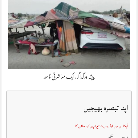
پیشہ ور گداگر ،ایک معاشرتی ناسور
اپنا تبصرہ بھیجیں
آپکا ای میل ایڈریس شائع نہیں کیا جائے گا