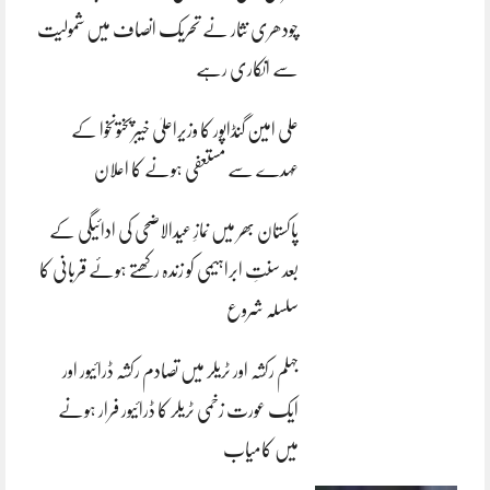
چودھری نثار نے تحریک انصاف میں شمولیت
سے انکاری رہے
علی امین گنڈاپور کا وزیراعلیٰ خیبرپختونخوا کے
عہدے سے مستعفی ہونے کا اعلان
پاکستان بھر میں نمازِ عیدالاضحی کی ادائیگی کے
بعد سنتِ ابراہیمی کو زندہ رکھتے ہوئے قربانی کا
سلسلہ شروع
جہلم رکشہ اور ٹریلر میں تصادم رکشہ ڈرائیور اور
ایک عورت زخمی ٹریلر کا ڈرائیور فرار ہونے
میں کامیاب