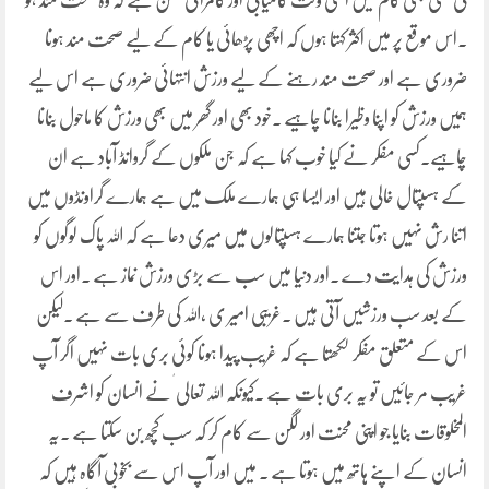
کی کسی بھی کام میں اسی وقت کامیابی اور کامرانی ممکن ہے کہ وہ صحت مند ہو
۔اس موقع پر میں اکثر کہتا ہوں کہ اچھی پڑھائی یا کام کے لیے صحت مند ہونا
ضروری ہے اور صحت مند رہنے کے لیے ورزش انتہائی ضروری ہے اس لیے
ہمیں ورزش کو اپنا وظیرا بنانا چاہیے ۔خود بھی اور گھر میں بھی ورزش کا ماحول بنانا
چاہیے۔کسی مفکر نے کیا خوب کہا ہے کہ جن ملکوں کے گروانڈ آباد ہے ان
کے ہسپتال خالی ہیں اور ایسا ہی ہمارے ملک میں ہے ہمارے گراونڈوں میں
اتنا رش نہیں ہوتا جتنا ہمارے ہسپتالوں میں میری دعا ہے کہ اللہ پاک لوگوں کو
ورزش کی ہدایت دے ۔اور دنیا میں سب سے بڑی ورزش نماز ہے ۔اور اس
کے بعد سب ورزشیں آتی ہیں ۔غریبی امیر ی ،اللہ کی طرف سے ہے ۔لیکن
اس کے متعلق مفکر لکھتا ہے کہ غریب پیدا ہونا کوئی بری بات نہیں اگر آپ
غریب مر جائیں تو یہ بری بات ہے ۔کیونکہ اللہ تعالی ٰ نے انسان کو اشرف
المخلوقات بنایا جو اپنی محنت اور لگن سے کام کر کہ سب کچھ بن سکتا ہے ۔یہ
انسان کے اپنے ہاتھ میں ہوتا ہے ۔ میں اور آپ اس سے بخوبی آگاہ ہیں کہ