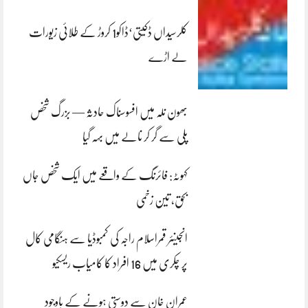
کلرسیداں ڈکیتی‘ڈاکو1 کروڑ کے طلائی زیورات
لے اڑے
بھون نلہ میں افسوسناک حادثہ — بزرگ شخص
پلی سے گر کر نالے میں بہہ گیا
کہوٹہ: فائرنگ کے واقعے میں ایک شخص جاں
بحق، تین زخمی
انجینئر قمراسلام راجہ کی کمبوڈیا سے ہنگامی کال
پر چکری میں 16 افراد کا کامیاب ریسکیو
عمران خان سے دوستی ہونے کے باوجود