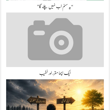
“یہ سسٹم اب نہیں چلے گا”
ایک اچھا مقرر اور خطیب