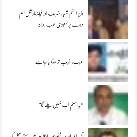
وزیر اعظم شہباز شریف اور فیلڈ مارشل اہم
دورے پر سعودی عرب روانہ
غریب، غریب تر ہوتا جا رہا ہے
“یہ سسٹم اب نہیں چلے گا”
آئی ایم ایف مخصوص اوقات میں سستی بجلی کی