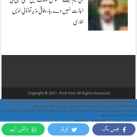
اجازت نہیں دے رہا، وفاقی وزیر توانائی اویس
لغاری
Copyright © 2021, Pindi Post All Rights Reserved.
// Show Author Image with Author Name in UrduPaper Theme function
urdu_paper_author_image_with_name($content) { if (is_single()) { $author_id =
get_the_author_meta('ID'); $author_name = get_the_author(); $author_avatar = get_avatar($author_id, 48);
// 48px size image $author_html = '
' . $author_name . '
' . $author_avatar . '
فیس بک
ٹویٹر
واٹس ایپ
'; return $author_html . $content; } return $content; } add_filter('the_content',
'urdu_paper_author_image_with_name');