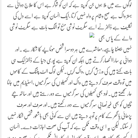
لوگوں سے میں ملا ہوں جن کو پتہ ہے کہ ان کو شوگر ہے اس کا علاج دوائی سے
بہتر واک ہے صبح وشام پر واہ نہیں کرتا ،ایک انسان کو پتہ ہے اسے دل کی
تکلیف ہے ڈاکٹر نے اسے
سگریٹ نوشی منع تو الگ بات ہے سگریٹ نوشی
والے کے پاس بھی
نہیں بیھٹنا چاہیے،معاشرے میں ہر دوسرا شخص موٹاپے کا شکار ہے ۔اور
دوائی پر ساراانحصار کرتے ہیں جبکہ ان کو پتہ ہے پوری دنیا کے ڈاکٹرایک ہی
بات کہتے ہیں کی ورزش کریں ،واک کریں۔لیکن لوگ الٹ پٹنگ کے کاموں
میں تو وقت صرف کر دیتے ہیں واک اور کھیلو ں کی سرگرمیوں ،اسٹیڈیم میں جانا
عار سمجھتے ہیں۔خود بھی کھیلوں کی سر گرمیوں سے دور رہتے ہیں اور ساتھ بچے
بچیوں کو بھی غیر نصابی سر گرمیوں سے دور رکھتے ہیں۔اور صرف اور صرف
پڑھائی یا گھر کے کام پر توجہ دیتے ہیں ان سے کوئی بھی باشعور شخص انکار نہیں
کر سکتا۔ لیکن یہ اسی وقت ممکن ہے کہ آپ کی صحت اجازات دے۔ انسان