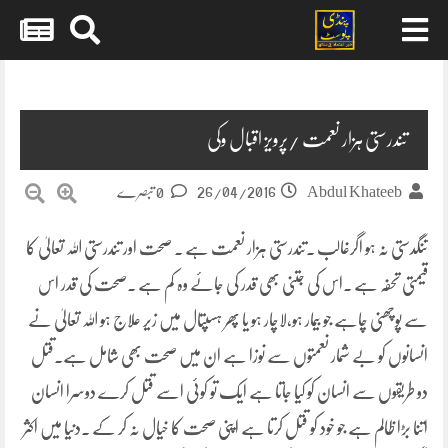
Skip
to
content
تندرستی ہزار نعمت /پرویز اقبال وکی
26/04/2016
Abdul Khateeb
0 تبصرے
تنگدستی نہ ہو اگرغالب ۔تندرستی ہزار نعمت ہے ۔ صحت اور تندرستی اللہ تعالیٰ کا
قیمتی تحفہ ہے ۔اس کی جتنی بھی قدر کی جائے وہ کم ہے ۔صحت کی قدر اس
سے پوچھنی چاہے جو بیمار ہو،لاچار ہو یا پھر ہسپتال میں زیر علاج ہو اللہ تعالیٰ نے
انسانوں کو بے شمار نعمتوں
سے نوزا ہے ان میں صحت بھی شامل ہے۔قتل
دو طریقوں سے انسان کو کیا جاتا ہے ایک تو کوئی اسے قتل کرے دوسرا انسان
اتنا بڑا ظالم ہے جو خود کو قتل کرتا ہے اپنی صحت کا خیال نہ کر کے ۔دنیا میں اکثر