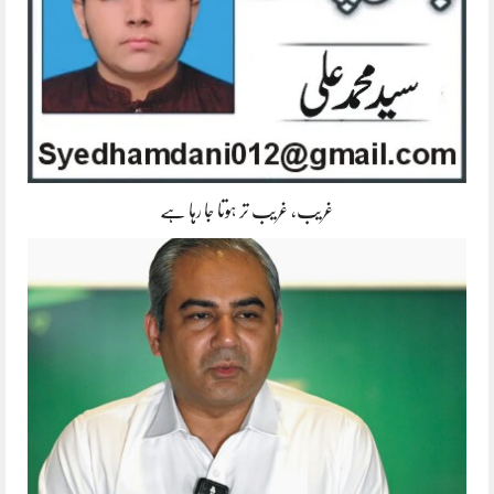
غریب، غریب تر ہوتا جا رہا ہے