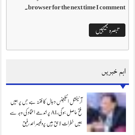
browser for the next time I comment.
اہم خبریں
آرٹیفشل انٹلیجنس دجال کا فتنہ ہے جس پر ہمیں
فتح حاصل ہو گی،AI پر اندھے اعتماد کی وجہ سے
ہمیں خطرات لاحق ہیں پروفیسر احمد رفیق