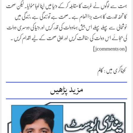
بہت سے لوگوں نے غربت کا مقابلہ کر کے دنیا میں اپنا لوہا منوایا۔ لیکن صحت
کا تحفہ قدرت کا بہت بڑا انعام ہے ۔صحت ہے تو زندگی ہے ،زندگی میں
خوشحالی سے پہلے پہلے اس بیش بہادولت کی قدر کریں اور دنیا کی دوسری دولت
کی بجائے اس دولت کی حفاظت کریں اور اپنی صحت کے لیے اقدام کریں ۔
{jcomments on}
کیٹاگری میں :
کالم
مزید پڑھیں