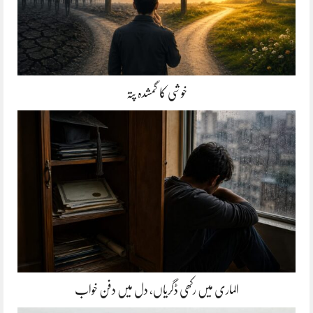
خوشی کا گمشدہ پتہ
الماری میں رکھی ڈگریاں، دل میں دفن خواب