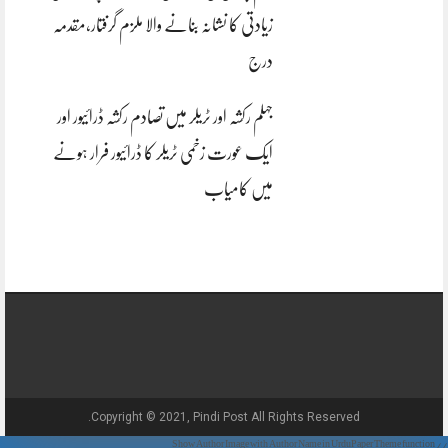
زیادتی کا نشانہ بنانے والا ملزم گرفتار،مقدمہ
درج
جہلم رکشہ اور ٹریلر میں تصادم رکشہ ڈرائیور اور
ایک عورت زخمی ٹریلر کا ڈرائیور فرار ہونے
میں کامیاب
Copyright © 2021, Pindi Post All Rights Reserved.
// Show Author Image with Author Name in UrduPaper Theme function