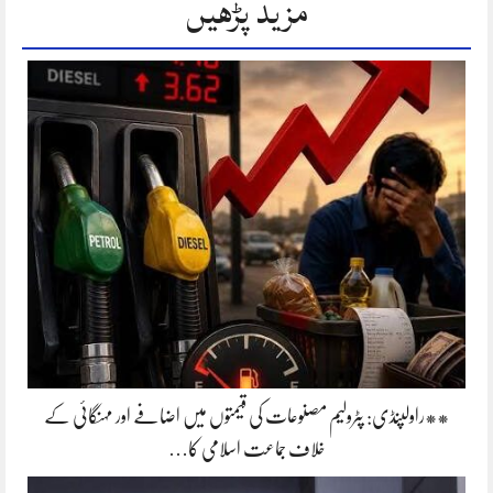
مزید پڑھیں
**راولپنڈی: پٹرولیم مصنوعات کی قیمتوں میں اضافے اور مہنگائی کے
خلاف جماعت اسلامی کا…