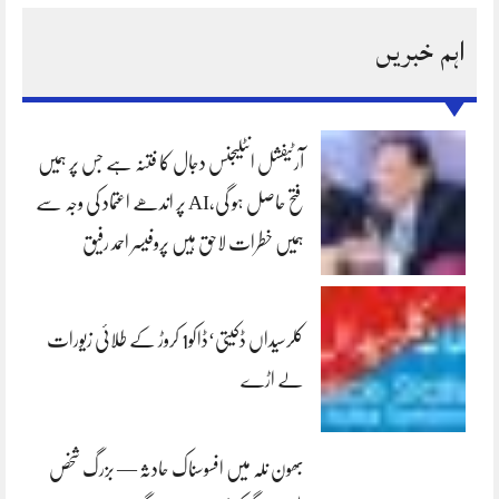
اہم خبریں
آرٹیفشل انٹلیجنس دجال کا فتنہ ہے جس پر ہمیں
فتح حاصل ہو گی،AI پر اندھے اعتماد کی وجہ سے
ہمیں خطرات لاحق ہیں پروفیسر احمد رفیق
کلرسیداں ڈکیتی‘ڈاکو1 کروڑ کے طلائی زیورات
لے اڑے
بھون نلہ میں افسوسناک حادثہ — بزرگ شخص