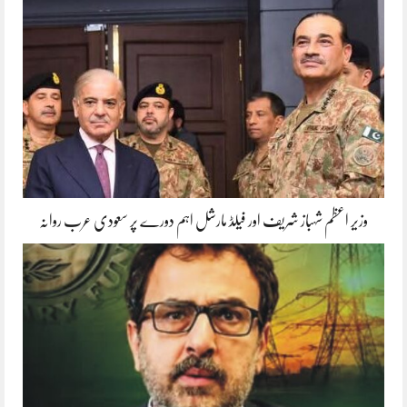
وزیر اعظم شہباز شریف اور فیلڈ مارشل اہم دورے پر سعودی عرب روانہ