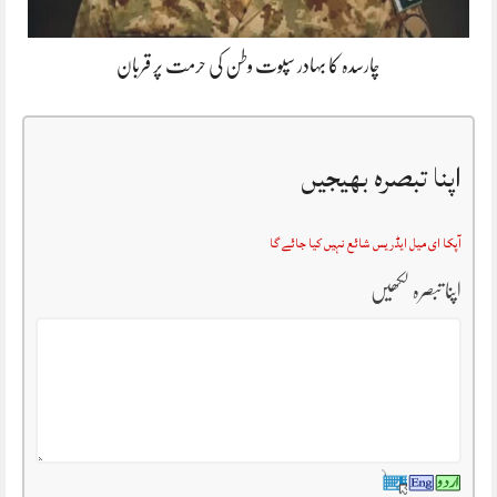
چارسدہ کا بہادر سپوت وطن کی حرمت پر قربان
اپنا تبصرہ بھیجیں
آپکا ای میل ایڈریس شائع نہیں کیا جائے گا
اپنا تبصرہ لکھیں