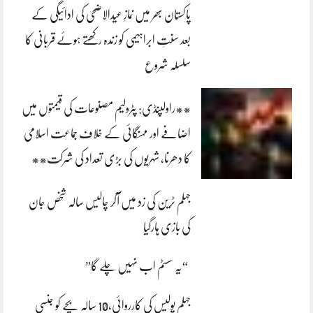
پاکستان بھر میں نمازِ عیدالاضحی کی ادائیگی کے
بعد سنتِ ابراہیمی کو زندہ رکھتے ہوئے قربانی کا
سلسلہ شروع
**راولپنڈی: پٹرولیم مصنوعات کی قیمتوں میں
اضافے اور مہنگائی کے خلاف جماعت اسلامی
کا دھرنا، شہریوں کی بڑی تعداد کی شرکت**
جہلم ٹرین کی زد میں آکر چالیس سالہ شخص جان
کی بازی ہارگیا
“یہ سسٹم اب نہیں چلے گا”
جہلم پولیس کی کارروائی،10 سالہ بچے کو جنسی