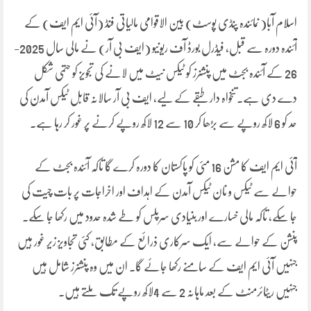
اسلام آبا( نمائندہ پنڈی پوسٹ) بین الاقوامی مالیاتی فنڈ (آئی ایم ایف) کے
آئندہ دورہ سے قبل، فیڈرل بورڈ آف ریونیو (ایف بی آر) نے مالی سال 2025-
26 کے آئندہ بجٹ میں پنشنرز کو ٹیکس نیٹ میں لانے کی تجویز کو حتمی شکل
دے دی ہے۔تنخواہ دار طبقے کے لیے، ایف بی آر سالانہ قابل ٹیکس آمدن کی
حد کو 6 لاکھ روپے سے بڑھا کر 10 سے 12 لاکھ روپے کرنے پر غور کر رہا ہے۔
آئی ایم ایف کا مشن 16 مئی کو پاکستان کا دورہ کرے گا تاکہ آئندہ بجٹ کے
حوالے سے ٹیکس و نان ٹیکس آمدن کے اہداف اور اخراجات پر بات چیت کی
جا سکے، تاکہ مالی خسارے اور بنیادی سرپلس کو طے شدہ حدود میں رکھا جا سکے۔
پنشن کے حوالے سے، ایک سرکاری ذرائع کے مطابق، کئی تجاویز زیر غور ہیں
جنہیں آئی ایم ایف کے سامنے رکھا جائے گا۔ ان میں وہ پنشنرز شامل ہیں
جنہیں ریٹائرمنٹ کے بعد ماہانہ 2 سے 4لاکھ روپے تک ملتے ہیں۔