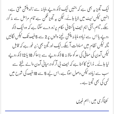
ایک تجویز یہ بھی ہے کہ جنہیں ایک لاکھ روپے ماہانہ سے زائد پنشن ملتی ہے،
انہیں ٹیکس نیٹ میں لایا جائے، لیکن یہ تجویز ممکن ہے تمام مراحل سے نہ گزر
سکے۔ تاہم، آئی ایم ایف پاکستانی حکام پر زور دے سکتا ہے کہ وہ ایک لاکھ
روپے یا اس سے زیادہ ماہانہ پنشن لینے والوں پر 2 سے 5 فیصد تک ٹیکس لگائیں
تاکہ ٹیکس نظام میں مساوات آ سکے۔ایک اور تجویز بھی زیر غور ہے کہ قابل
ٹیکس آمدن کی معافی کی حد کو سالانہ 6 لاکھ روپے سے بڑھا کر 10 یا 12 لاکھ روپے
کیا جائے۔ ذرائع کا کہنا ہے کہ ایف بی آر کو درمیانی آمدن والے طبقے سے
سب سے زیادہ ٹیکس وصول ہوتا ہے، اس لیے 5 سے 10 فیصد کی شرح میں
کمی کی بھی تجویز ہے۔
کیٹاگری میں :
اہم خبریں