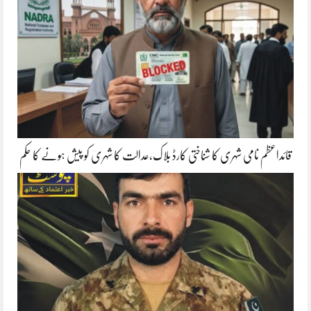
قائداعظم نامی شہری کا شناختی کارڈ بلاک،عدالت کا شہری کو پیش ہونے کا حکم