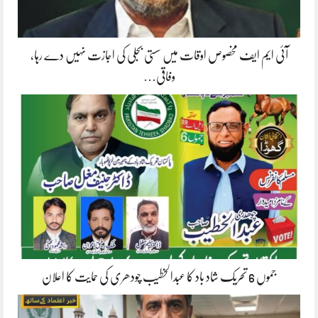
آئی ایم ایف مخصوص اوقات میں سستی بجلی کی اجازت نہیں دے رہا،
وفاقی…
جموں 6 تحریک شاد باد کا عبدالخطیب چودھری کی حمایت کا اعلان