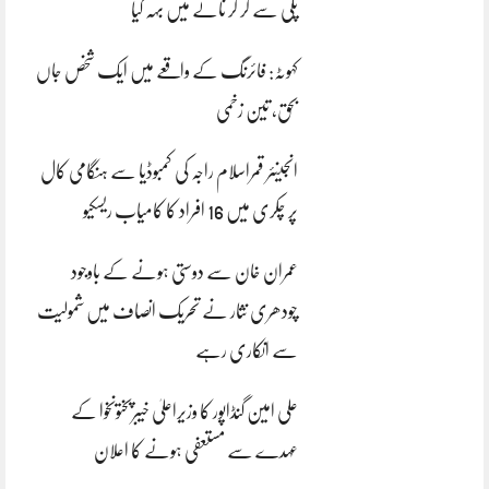
پلی سے گر کر نالے میں بہہ گیا
کہوٹہ: فائرنگ کے واقعے میں ایک شخص جاں
بحق، تین زخمی
انجینئر قمراسلام راجہ کی کمبوڈیا سے ہنگامی کال
پر چکری میں 16 افراد کا کامیاب ریسکیو
عمران خان سے دوستی ہونے کے باوجود
چودھری نثار نے تحریک انصاف میں شمولیت
سے انکاری رہے
علی امین گنڈاپور کا وزیراعلیٰ خیبرپختونخوا کے
عہدے سے مستعفی ہونے کا اعلان