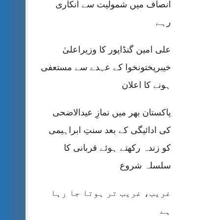
انصاف میں شمولیت سے انکاری
رہے
علی امین گنڈاپور کا وزیراعلیٰ
خیبرپختونخوا کے عہدے سے مستعفی
ہونے کا اعلان
پاکستان بھر میں نمازِ عیدالاضحی
کی ادائیگی کے بعد سنتِ ابراہیمی
کو زندہ رکھتے ہوئے قربانی کا
سلسلہ شروع
غریب، غریب تر ہوتا جا رہا
ہے