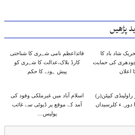
د پڑھیں
ں 6 تحریک شاد باد کا
قائداعظم نامی شہری کا شناختی
ودھری کی حمایت
کارڈ بلاک،عدالت کا شہری کو
ا اعلان
پیش ہونے کا حکم
اولپنڈی کیپٹن(ر)
اسلام آباد میں غیرملکی وفود کی
ا دورہء کلرسیداں
آمد کے موقع پر ڈیوٹی سے غائب
پولیس…