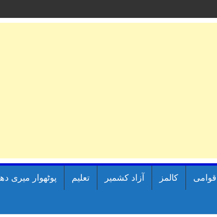
اقوامی
کالمز
آزاد کشمیر
تعلیم
پوٹھوار میری دھ