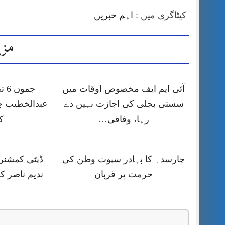
کیٹاگری میں :
اہم خبریں
مزی
آئی ایم ایف مخصوص اوقات میں
جمو
سستی بجلی کی اجازت نہیں دے
عبدالخطیب چ
رہا، وفاقی…
ک
چارسدہ کا بہادر سپوت وطن کی
ڈپٹی کمشنر ر
حرمت پر قربان
ندیم ناصر ک