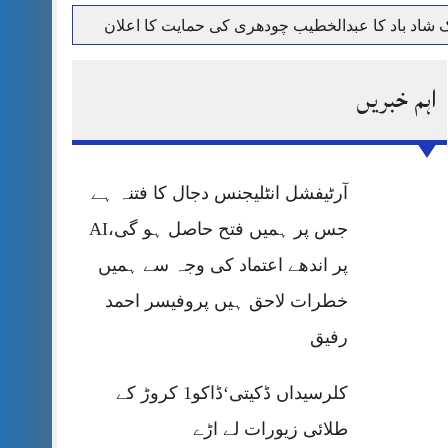
حرمت پر قربان
اہم خبریں
 کی پریس کانفرنس
آرٹیفشل انٹلیجنس دجال کا فتنہ ہے
جس پر ہمیں فتح حاصل ہو گی،AI
پر اندھے اعتماد کی وجہ سے ہمیں
خطرات لاحق ہیں پروفیسر احمد
رفیق
کلرسیداں ڈکیتی‘ڈاکو1 کروڑ کے
طلائی زیورات لے اڑے