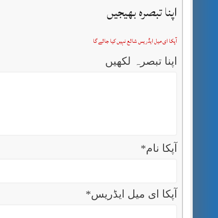
اپنا تبصرہ بھیجیں
آپکا ای میل ایڈریس شائع نہیں کیا جائے گا
اپنا تبصرہ لکھیں
آپکا نام
*
آپکا ای میل ایڈریس
*