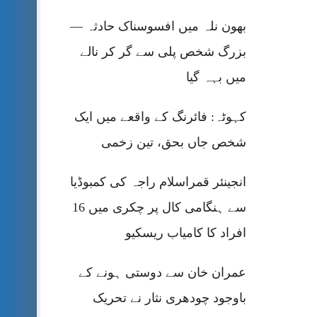
بھون نلہ میں افسوسناک حادثہ —
بزرگ شخص پلی سے گر کر نالے
میں بہہ گیا
کہوٹہ: فائرنگ کے واقعے میں ایک
شخص جاں بحق، تین زخمی
انجینئر قمراسلام راجہ کی کمبوڈیا
سے ہنگامی کال پر چکری میں 16
افراد کا کامیاب ریسکیو
عمران خان سے دوستی ہونے کے
باوجود چودھری نثار نے تحریک