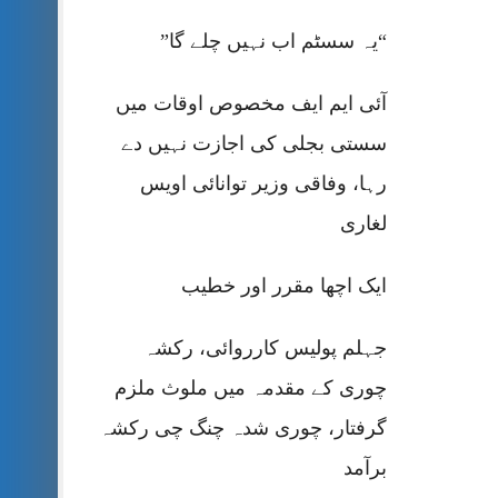
“یہ سسٹم اب نہیں چلے گا”
آئی ایم ایف مخصوص اوقات میں
سستی بجلی کی اجازت نہیں دے
رہا، وفاقی وزیر توانائی اویس
لغاری
ایک اچھا مقرر اور خطیب
جہلم پولیس کارروائی، رکشہ
چوری کے مقدمہ میں ملوث ملزم
گرفتار، چوری شدہ چنگ چی رکشہ
برآمد