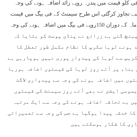
 کلو قیمت میں پندرہ روپے زائد اضافہ ہونے کی وجہ
کی قیمت 6ہزار روپے من سے تجاوز کرگئی اس طرح سیمنٹ کے فی بیگ میں قیمت
میں آئے روز اضافہ دیکھنے میں آرہا ہے گزشتہ دو ماہ کے دوران 150روپے فی بیگ میں اضافہ ہونے کی وجہ
سیمنٹ کی قیمت 630روپے تک پہنچ گئی ہے زرائع نے پنڈی پوسٹ کو بتایا کہ
 ہونے لوہا سکرپ کا نظام مکمل طور تعطل کا
کریپ سے لوہا کی پیدوار پوری نہیں ہوپارہی ہے
 بناء پر آئے روز لوہا کی قیمتوں اضافہ ہورہا
توں میں اضافہ ہونے کی وجہ سے پیدواری لاگت
سوسی ایشن نے بھی آئے روز سیمنٹ کی قیمتوں
ں بے تحاشہ اضافہ ہونے کی وجہ سے ایک مرتبہ
کا خدشہ پیدا ہوگیا ہے جس کی وجہ سے تعمیراتی
ری کا شکار ہوسکتے ہیں