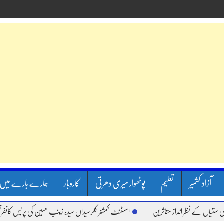
آزاد کشمیر
تعلیم
پوٹھوار میری دھرتی
کاروبار
ہمارے بارے میں
کے نظر انداز متاثرین
اسسٹنٹ کمشنر کلرسیداں سیدہ زینب حسین کی پریس کانفرنس