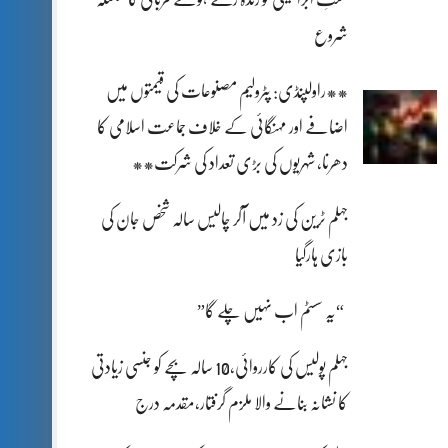
شروع
**راولپنڈی: پٹرولیم مصنوعات کی قیمتوں میں
اضافے اور مہنگائی کے خلاف جماعت اسلامی کا
دھرنا، شہریوں کی بڑی تعداد کی شرکت**
جہلم ٹرین کی زد میں آکر چالیس سالہ شخص جان کی
بازی ہارگیا
“یہ سسٹم اب نہیں چلے گا”
جہلم پولیس کی کارروائی،10 سالہ بچے کو جنسی زیادتی
کا نشانہ بنانے والا ملزم گرفتار،مقدمہ درج