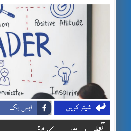
شیئر کریں
فیس بک