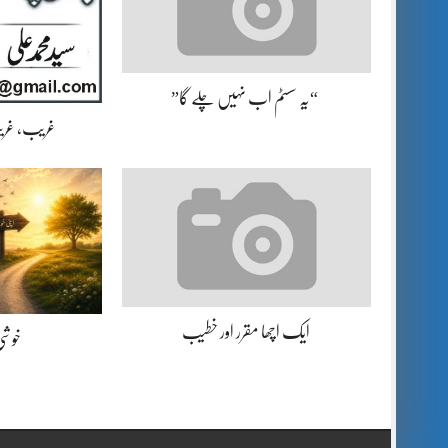
“یہ سسٹم اب نہیں چلے گا”
غریب، غریب
ایک اچھا مقرر اور خطیب
خوشی 