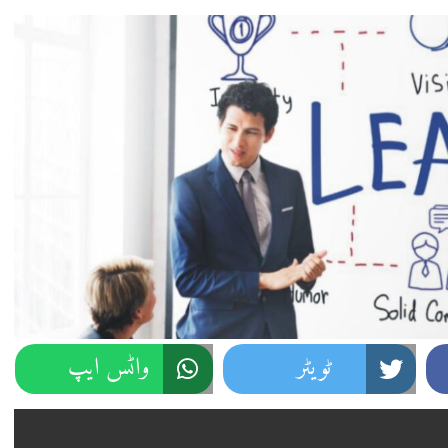
ٹویٹر
واٹس ایپ