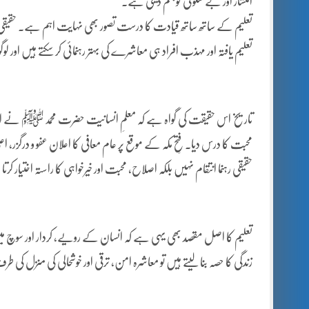
انتشار اور بے سکونی کو جنم دیتی ہے۔
تعلیم کے ساتھ ساتھ قیادت کا درست تصور بھی نہایت اہم ہے۔ حقیقی 
تعلیم یافتہ اور مہذب افراد ہی معاشرے کی بہتر رہنمائی کر سکتے ہیں اور ل
تاریخ اس حقیقت کی گواہ ہے کہ معلمِ انسانیت حضرت محمد ﷺ نے اپنی ا
محبت کا درس دیا۔ فتحِ مکہ کے موقع پر عام معافی کا اعلان عفو و درگزر،
حقیقی رہنما انتقام نہیں بلکہ اصلاح، محبت اور خیرخواہی کا راستہ اختیار کر
تعلیم کا اصل مقصد بھی یہی ہے کہ انسان کے رویے، کردار اور سوچ میں
زندگی کا حصہ بنا لیتے ہیں تو معاشرہ امن، ترقی اور خوشحالی کی منزل کی 