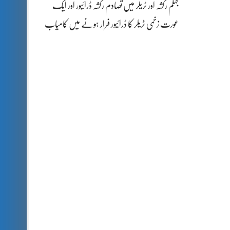
جہلم رکشہ اور ٹریلر میں تصادم رکشہ ڈرائیور اور ایک
عورت زخمی ٹریلر کا ڈرائیور فرار ہونے میں کامیاب