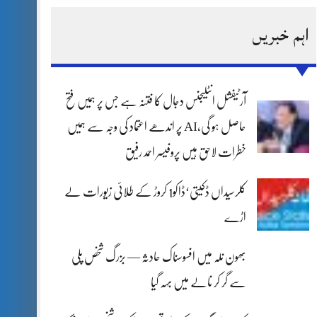
اہم خبریں
آرٹیفشل انٹلیجنس دجال کا فتنہ ہے جس پر ہمیں فتح
حاصل ہو گی،AI پر اندھے اعتماد کی وجہ سے ہمیں
خطرات لاحق ہیں پروفیسر احمد رفیق
کلرسیداں ڈکیتی‘ڈاکو1 کروڑ کے طلائی زیورات لے
اڑے
بھون نلہ میں افسوسناک حادثہ — بزرگ شخص پلی
سے گر کر نالے میں بہہ گیا