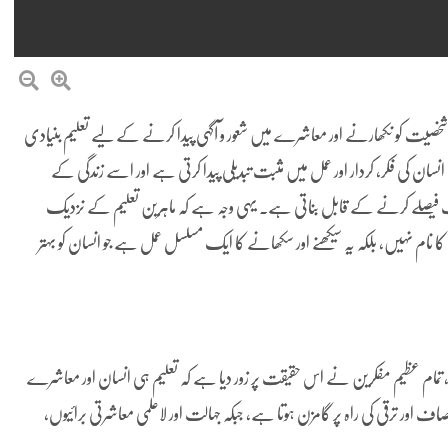
، شخصیت کو نکھارنے اور معاشرے میں شعور و آگہی پیدا کرنے کے لیے تعلیم بنیادی
سان کی فکر، کردار اور عمل میں مثبت تبدیلی پیدا کرتی ہے اور اسے زندگی کے
فیصلے کرنے کے قابل بناتی ہے۔ یہی وجہ ہے کہ ماہرین تعلیم کے نزدیک
کا نام نہیں، بلکہ یہ سیکھنے اور سکھانے کا ایک مسلسل عمل ہے جو انسان کو بہتر
 تمام عظیم مفکرین نے اس حقیقت پر زور دیا ہے کہ تعلیم ہی انسان اور معاشرے
اف اور ترقی کی راہ پر گامزن ہوتا ہے، جبکہ جہالت اور لاعلمی معاشرتی برائیوں،