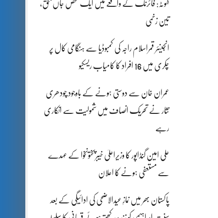
کہوٹہ: فائرنگ کے واقعے میں ایک شخص جاں بحق،
تین زخمی
انجینئر قمراسلام راجہ کی کمبوڈیا سے ہنگامی کال پر
چکری میں 16 افراد کا کامیاب ریسکیو
عمران خان سے دوستی ہونے کے باوجود چودھری
نثار نے تحریک انصاف میں شمولیت سے انکاری
رہے
علی امین گنڈاپور کا وزیراعلیٰ خیبرپختونخوا کے عہدے
سے مستعفی ہونے کا اعلان
پاکستان بھر میں نمازِ عیدالاضحی کی ادائیگی کے بعد
سنتِ ابراہیمی کو زندہ رکھتے ہوئے قربانی کا سلسلہ