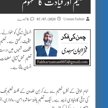
تعلیم اور قیادت کا مفہوم
07/07/2026
Usman Sultan
0 تبصرے
انسانی زندگی کو سنوارنے
حیثیت رکھتی ہے۔ تعلیم ان
مختلف شعبوں میں درست 
تعلیم محض کتابی معلومات 
انسان بناتا ہے۔
امام غزالیؒ کے نظریۂ تعلیم سے لے کر ابن خلدون کے فلسفۂ تعلیم تک،
کی ترقی کا بنیادی ذریعہ ہے۔ ایک تعلیم یافتہ معاشرہ امن، رواداری، انص