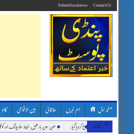
Skip
Submit local news
Contact Us
to
content
صفحہ اول
اہم خبریں
علاقائی
بین الاقوامی
کالمز
اہم خبریں
مون سون بارشیں، لینڈ سلائیڈنگ اور کوٹلی ستیاں 