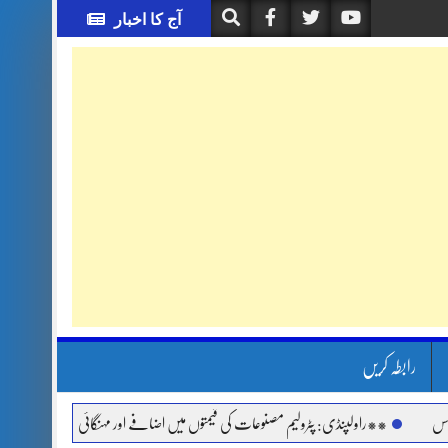
آج کا اخبار
رابطہ کریں
**راولپنڈی: پٹرولیم مصنوعات کی قیمتوں میں اضافے اور مہنگائی کے خلاف جماعت اسلامی 