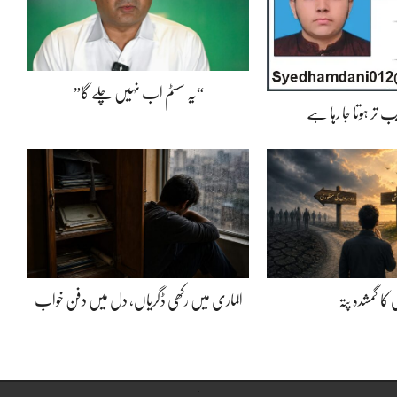
“یہ سسٹم اب نہیں چلے گا”
 تر ہوتا جا رہا ہے
کا گمشدہ پتہ
الماری میں رکھی ڈگریاں، دل میں دفن خواب