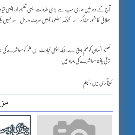
آج کے دور میں ہماری سب سے بڑی ضرورت ایسی تعلیم اور ایسی قیادت
بھلائی کا شعور عطا کرے۔ کیونکہ مضبوط قومیں صرف وسائل سے نہیں بلکہ ت
تعلیم انسان کو علم دیتی ہے، جبکہ اچھی قیادت اس علم کو معاشرے کی ب
ترقی یافتہ معاشرے کی بنیاد ہیں
کیٹاگری میں :
کالم
مزی