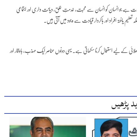
 ہے جو انسان کو انسان سے محبت، خدمتِ خلق، دیانت داری اور اجتماعی
علیم یافتہ افراد اور باکردار قیادت سے وجود میں آتی ہیں۔
ھلائی کے لیے استعمال کرنا سکھاتی ہے۔ یہی دونوں عناصر ایک مہذب، باوقار اور
د پڑھیں