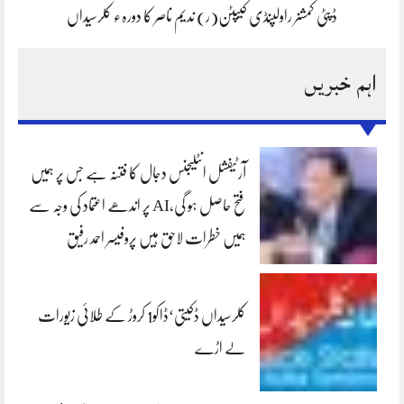
ڈپٹی کمشنر راولپنڈی کیپٹن(ر) ندیم ناصر کا دورہء کلرسیداں
اہم خبریں
آرٹیفشل انٹلیجنس دجال کا فتنہ ہے جس پر ہمیں
فتح حاصل ہو گی،AI پر اندھے اعتماد کی وجہ سے
ہمیں خطرات لاحق ہیں پروفیسر احمد رفیق
کلرسیداں ڈکیتی‘ڈاکو1 کروڑ کے طلائی زیورات
لے اڑے