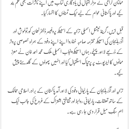
مہمانانِ گرامی نے مزارِ اقبال کی یادگاری کتاب میں اپنے تاثرات بھی قلم بند
کیے اور پاکستانی عوام کے لیے نیک تمناؤں کا اظہار کیا۔
قبل ازیں، گرینڈ نیشنل اسمبلی ترکیہ کے اسپیکر پروفیسر ڈاکٹر نعمان کورتولموش اور
آذربائیجان کی اسپیکر محترمہ صاحبہ غفاروا اپنے اپنے وفود کے ہمراہ خصوصی پرواز
کے ذریعے لاہور پہنچے، جہاں اسپیکر پنجاب اسمبلی ملک محمد احمد خان نے معزز
مہمانوں کا ایئرپورٹ پر پرتپاک استقبال کیا اور انہیں پھولوں کے گلدستے پیش
کیے۔
ترکیہ اور آذربائیجان کے پارلیمانی وفود کی لاہور آمد پاکستان کے برادر اسلامی ممالک
کے ساتھ تعلقات، پارلیمانی روابط اور ثقافتی اشتراک کے فروغ کی جانب ایک
اہم سنگِ میل قرار دی جا رہی ہے۔