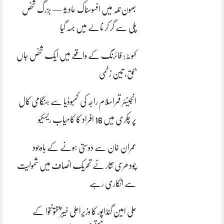
بھون نلہ میں افسوسناک حادثہ — بزرگ شخص
پلی سے گر کر نالے میں بہہ گیا
کہوٹہ: فائرنگ کے واقعے میں ایک شخص جاں
بحق، تین زخمی
انجینئر قمراسلام راجہ کی کمبوڈیا سے ہنگامی کال
پر چکری میں 16 افراد کا کامیاب ریسکیو
عمران خان سے دوستی ہونے کے باوجود
چودھری نثار نے تحریک انصاف میں شمولیت
سے انکاری رہے
علی امین گنڈاپور کا وزیراعلیٰ خیبرپختونخوا کے