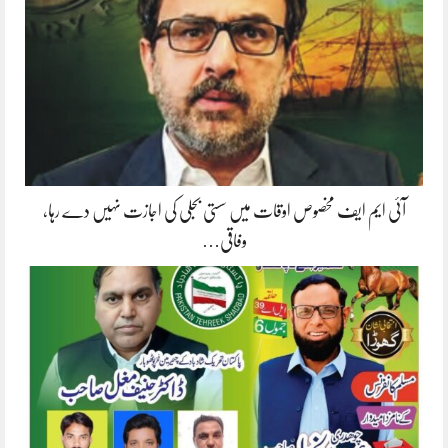
آئی ایم ایف مخصوص اوقات میں سستی بجلی کی اجازت نہیں دے رہا،
وفاقی…