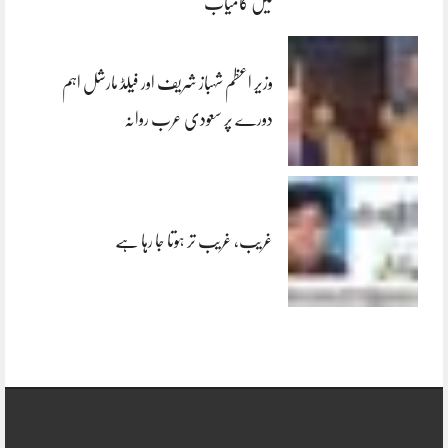
میں کامیاب
وزیر اعظم شہباز شریف اور فیلڈ مارشل اہم
دورے پر سعودی عرب روانہ
غریب، غریب تر ہوتا جا رہا ہے