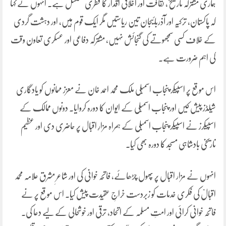
ہماری مشترکہ تاریخ، ثقافت اور اخلاقی اقدار کا فطری تسلسل ہے۔ انہوں نے کہا
کہ پاکستان، ترکیہ اور آذربائیجان تین ریاستیں مگر ایک قوم ہیں، اور دہشت گردی
کے خلاف کسی سمجھوتے کی گنجائش نہیں، مشترکہ دفاعی اور عسکری تعاون وقت
کی اہم ضرورت ہے۔
اس موقع پر اسپیکر پنجاب اسمبلی ملک محمد احمد خان نے معزز مہمانوں کو یادگاری
شیلڈز پیش کیں اور پنجاب اسمبلی کے ایوان کا دورہ کروایا۔ دونوں ممالک کے
اسپیکرز نے اسپیکر پنجاب اسمبلی کے ہمراہ مزارِ اقبال پر حاضری دی اور عظیم
تاریخی بادشاہی مسجد کا دورہ بھی کیا۔
انہوں نے مزار اقبال پر پھول چڑھائے، فاتحہ خوانی کی اور شاعرِ مشرق علامہ محمد
اقبالؒ کی فکری خدمات کو زبردست خراجِ عقیدت پیش کیا۔ اس موقع پر نے
فاتحہ خوانی کرائی اور امتِ مسلمہ کے اتحاد، ترقی اور خوشحالی کے لیے دعا کی۔