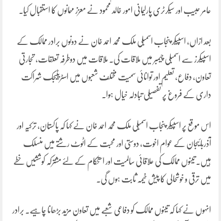
عامر حبیب اور سیکرٹری پارلیمانی امور خالد محمود نے معزز مہمانوں کا استقبال کیا۔
بعد ازاں، اسپیکر پنجاب اسمبلی ملک محمد احمد خان نے دونوں برادر ممالک کے
اسپیکرز سے اسمبلی چیمبر میں ملاقات کی۔ ملاقات میں دوطرفہ تعلقات، تجارتی
تعاون، دفاع، تعلیم اور توانائی سمیت مختلف شعبوں میں اسٹریٹیجک شراکت
داری کے فروغ پر تفصیلی تبادلہ خیال ہوا۔
اس موقع پر اسپیکر پنجاب اسمبلی ملک محمد احمد خان نے کہا کہ پاکستان، ترکیہ اور
آذربائیجان کے عوام اخوت، دوستی اور محبت کے اٹوٹ رشتے میں منسلک
ہیں۔ تینوں ممالک کی علاقائی سالمیت اور استحکام کے لئے مشترکہ کوششیں خطے
میں ترقی و خوشحالی کا پیش خیمہ ثابت ہوں گی۔
انہوں نے کہا کہ تینوں ممالک کو دفاعی شعبے میں تعاون مزید بڑھانا چاہیے۔ برادر