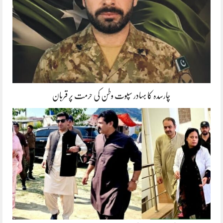
چارسدہ کا بہادر سپوت وطن کی حرمت پر قربان