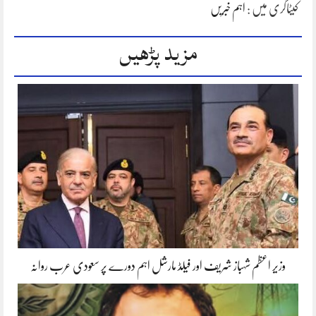
کیٹاگری میں :
اہم خبریں
مزید پڑھیں
وزیر اعظم شہباز شریف اور فیلڈ مارشل اہم دورے پر سعودی عرب روانہ