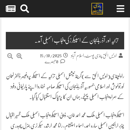
Skip
to
content
ترکیہ اور آذربائیجان کے اسپیکرز کی پنجاب اسمبلی آمد۔
15/10/2025
اویس الحق پنڈی پوسٹ،اسلام آباد
0 تبصرے
راولپنڈی(اویس الحق سے)گرینڈ نیشنل اسمبلی ترکیہ کے اسپیکر پروفیسر ڈاکٹر نعمان
کورتولموش اور اسلامی جمہوریہ آذربائیجان کی اسپیکر صاحبہ غفاروا اپنے پارلیمانی وفود
کے ہمراہ پنجاب اسمبلی پہنچے، جہاں ان کا پرتپاک استقبال کیا گیا۔
اسپیکر پنجاب اسمبلی ملک محمد احمد خان، ڈپٹی اسپیکر پنجاب اسمبلی ملک ظہیر اقبال
چنڑ، اراکین اسمبلی سارہ احمد، اسماء احتشام، رانا محمد ارشد، سیکرٹری جنرل چوہدری