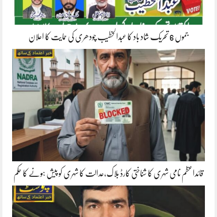
جموں 6 تحریک شاد باد کا عبدالخطیب چودھری کی حمایت کا اعلان
قائداعظم نامی شہری کا شناختی کارڈ بلاک،عدالت کا شہری کو پیش ہونے کا حکم