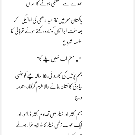
عہدے سے مستعفی ہونے کا اعلان
پاکستان بھر میں نمازِ عیدالاضحی کی ادائیگی کے
بعد سنتِ ابراہیمی کو زندہ رکھتے ہوئے قربانی کا
سلسلہ شروع
“یہ سسٹم اب نہیں چلے گا”
جہلم پولیس کی کارروائی،10 سالہ بچے کو جنسی
زیادتی کا نشانہ بنانے والا ملزم گرفتار،مقدمہ
درج
جہلم رکشہ اور ٹریلر میں تصادم رکشہ ڈرائیور اور
ایک عورت زخمی ٹریلر کا ڈرائیور فرار ہونے