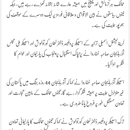
ممالک ہر آزمائش اور چیلنج میں ہمیشہ ہمارے شانہ بشانہ کھڑے رہے ہیں، جبکہ
تینوں ریاستوں نے بین الاقوامی و علاقائی فورمز پر ایک دوسرے کے موقف کی
بھرپور حمایت کی ہے۔
گرینڈ نیشنل اسمبلی ترکیہ کے اسپیکر پروفیسر ڈاکٹر نعمان کورتولموش اور اسپیکر ملی مجلس
آذربائیجان صاحبہ غفاروا نے پرتپاک استقبال پر پنجاب کی پارلیمان اور عوام کا
شکریہ ادا کیا۔
اسپیکر آذربائیجان صاحبہ غفاروا نے کہا کہ آذربائیجان 44 روزہ جنگ میں پاکستان کی
غیر متزلزل حمایت پر ہمیشہ شکر گزار رہے گا، تینوں ممالک کے مابین تجارت اور
تعاون مستقل طور پر فروغ پانا ضروری ہے۔
ترک اسپیکر پروفیسر ڈاکٹر نعمان کورتولموش نے کہا کہ تینوں ممالک کا پارلیمانی تعاون