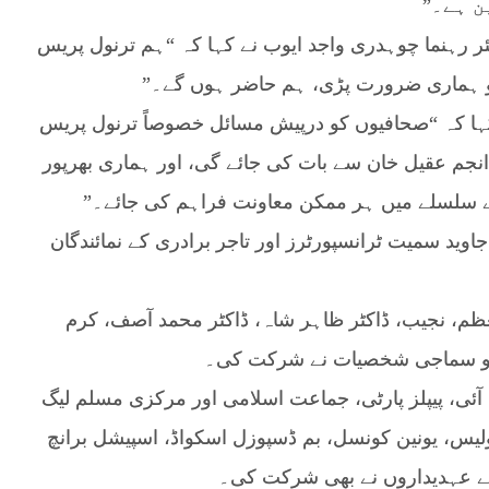
ن ہے۔”
 رہنما چوہدری واجد ایوب نے کہا کہ “ہم ترنول پریس
و ہماری ضرورت پڑی، ہم حاضر ہوں گے۔”
 کہا کہ “صحافیوں کو درپیش مسائل خصوصاً ترنول پریس
 انجم عقیل خان سے بات کی جائے گی، اور ہماری بھرپور
سلسلے میں ہر ممکن معاونت فراہم کی جائے۔”
ید سمیت ٹرانسپورٹرز اور تاجر برادری کے نمائندگان
ظم، نجیب، ڈاکٹر ظاہر شاہ، ڈاکٹر محمد آصف، کرم
سی و سماجی شخصیات نے شرکت کی۔
آئی، پیپلز پارٹی، جماعت اسلامی اور مرکزی مسلم لیگ
ولیس، یونین کونسل، بم ڈسپوزل اسکواڈ، اسپیشل برانچ
کے عہدیداروں نے بھی شرکت کی۔