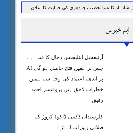
حرمت پر قربان
اہم خبریں
 کی پریس کانفرنس
آرٹیفشل انٹلیجنس دجال کا فتنہ ہے
جس پر ہمیں فتح حاصل ہو گی،AI
پر اندھے اعتماد کی وجہ سے ہمیں
خطرات لاحق ہیں پروفیسر احمد
رفیق
کلرسیداں ڈکیتی‘ڈاکو1 کروڑ کے
طلائی زیورات لے اڑے