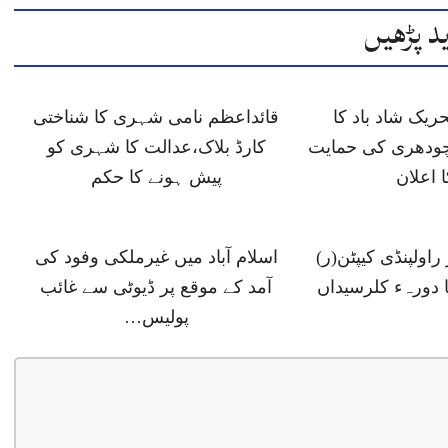
د پڑھیں
ں 6 تحریک شاد باد کا
قائداعظم نامی شہری کا شناختی
ودھری کی حمایت
کارڈ بلاک،عدالت کا شہری کو
ا اعلان
پیش ہونے کا حکم
اولپنڈی کیپٹن(ر)
اسلام آباد میں غیرملکی وفود کی
ا دورہء کلرسیداں
آمد کے موقع پر ڈیوٹی سے غائب
پولیس…