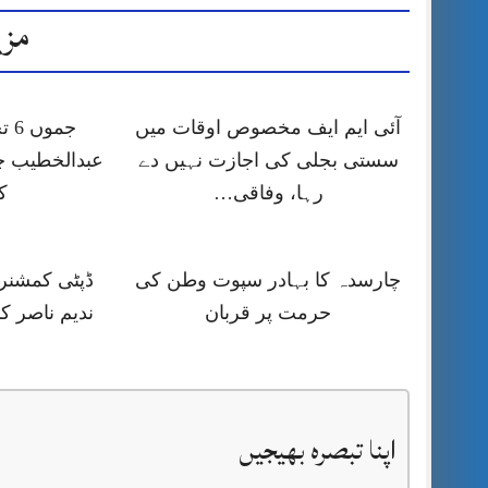
مزی
آئی ایم ایف مخصوص اوقات میں
جمو
سستی بجلی کی اجازت نہیں دے
عبدالخطیب چ
رہا، وفاقی…
ک
چارسدہ کا بہادر سپوت وطن کی
ڈپٹی کمشنر ر
حرمت پر قربان
ندیم ناصر ک
اپنا تبصرہ بھیجیں