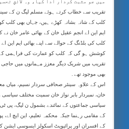
میں جو مثبت کردار ادا کیا، وہ لائقِ تحسی
تقریب سے خطاب کرتے ہوئے مسلم لیگ ن کے سینئر
کلب کے شانہ بشانہ کھڑے ہیں، جہاں بھی کلب ک
ایم این اے انجم عقیل خان کے بھائی عامر خان نے
کلب کی بلڈنگ کے حوالے سے اپنے بھائی ایم این اے
کوشش ہو گی کہ کلب کو عمارت کی فراہمی کے 
تقریب میں شریک دیگر معزز مہمانوں میں حاجی جاو
بھی موجود تھے۔
اس کے علاوہ سینئر صحافی سردار نسیم، میاں مع
خان، نمبردار بابر نواز خان سمیت مختلف سیا
سیاسی جماعتوں کے نمائندے بشمول ن لیگ، پی ٹی 
کے مقامی رہنما جبکہ محکمہ تعلیم، این ایچ اے، پ
کے افسران اور پرائیویٹ اسکولز ایسوسی ایشن 