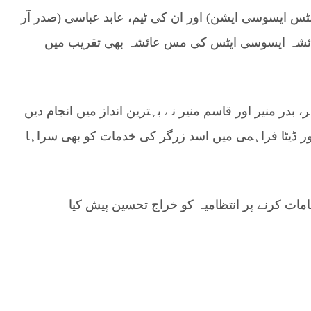
سٹس ایسوسی ایشن) اور ان کی ٹیم، عابد عباسی (صدر آر
ئشہ ایسوسی ایٹس کی مس عائشہ بھی تقریب میں
ر منیر اور قاسم منیر نے بہترین انداز میں انجام دیں
ور ڈیٹا فراہمی میں اسد زرگر کی خدمات کو بھی سراہا
ظامات کرنے پر انتظامیہ کو خراج تحسین پیش کیا