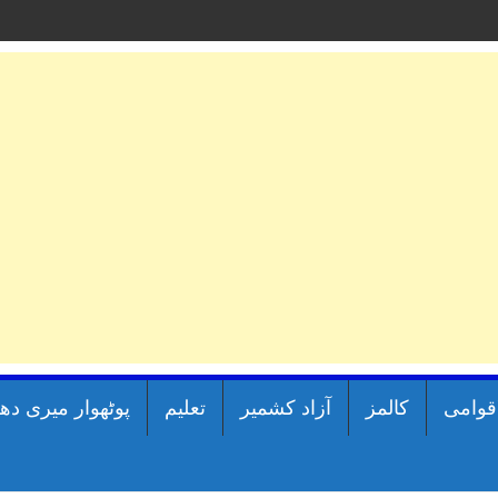
اقوامی
کالمز
آزاد کشمیر
تعلیم
پوٹھوار میری دھ