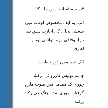
“یہ سسٹم اب نہیں چلے گا”
آئی ایم ایف مخصوص اوقات میں
سستی بجلی کی اجازت نہیں دے
رہا، وفاقی وزیر توانائی اویس
لغاری
ایک اچھا مقرر اور خطیب
جہلم پولیس کارروائی، رکشہ
چوری کے مقدمہ میں ملوث ملزم
گرفتار، چوری شدہ چنگ چی رکشہ
برآمد