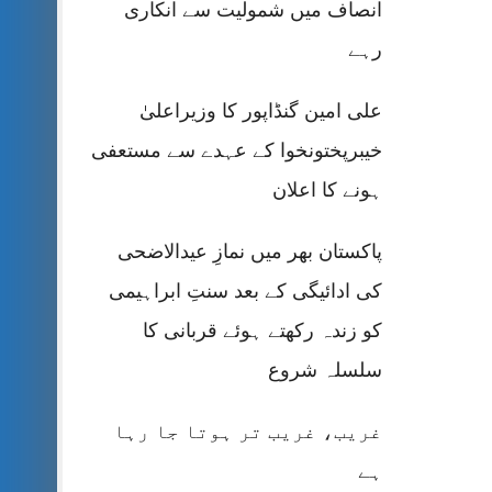
انصاف میں شمولیت سے انکاری
رہے
علی امین گنڈاپور کا وزیراعلیٰ
خیبرپختونخوا کے عہدے سے مستعفی
ہونے کا اعلان
پاکستان بھر میں نمازِ عیدالاضحی
کی ادائیگی کے بعد سنتِ ابراہیمی
کو زندہ رکھتے ہوئے قربانی کا
سلسلہ شروع
غریب، غریب تر ہوتا جا رہا
ہے