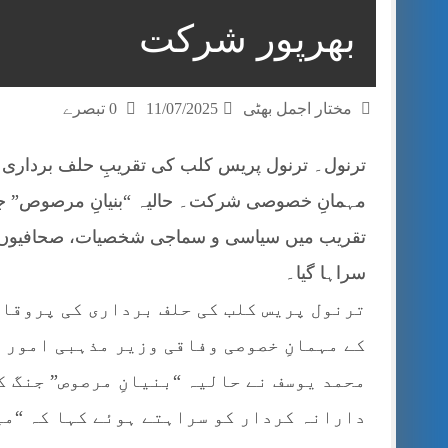
بھرپور شرکت
مختار اجمل بھٹی
11/07/2025
0 تبصرے
ترنول۔ ترنول پریس کلب کی تقریبِ حلف برداری
مہمانِ خصوصی شرکت۔ حالیہ “بنیانِ مرصوص” جنگ
تقریب میں سیاسی و سماجی شخصیات، صحافیوں او
سراہا گیا۔
ترنول پریس کلب کی حلف برداری کی پروقار
کے مہمانِ خصوصی وفاقی وزیر مذہبی امور 
محمد یوسف نے حالیہ “بنیانِ مرصوص” جنگ 
دارانہ کردار کو سراہتے ہوئے کہا کہ “می