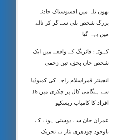
بھون نلہ میں افسوسناک حادثہ —
بزرگ شخص پلی سے گر کر نالے
میں بہہ گیا
کہوٹہ: فائرنگ کے واقعے میں ایک
شخص جاں بحق، تین زخمی
انجینئر قمراسلام راجہ کی کمبوڈیا
سے ہنگامی کال پر چکری میں 16
افراد کا کامیاب ریسکیو
عمران خان سے دوستی ہونے کے
باوجود چودھری نثار نے تحریک