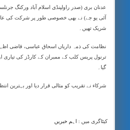
عدنان بری (صدر راولپنڈی اسلام آباد ورکنگ جرنل
آئی یو جے) نے بھی خصوصی طور پر شرکت کی عا
شریک تھیں۔
نظامت کی ذمہ داریاں اسحاق عباسی، قاضی اظہر، بد
ترنول پریس کلب کے ممبران کے کارڈز کی تیاری ا
گیا۔
شرکاء نے تقریب کو مثالی قرار دیا اور بہترین انت
کیٹاگری میں :
اہم خبریں