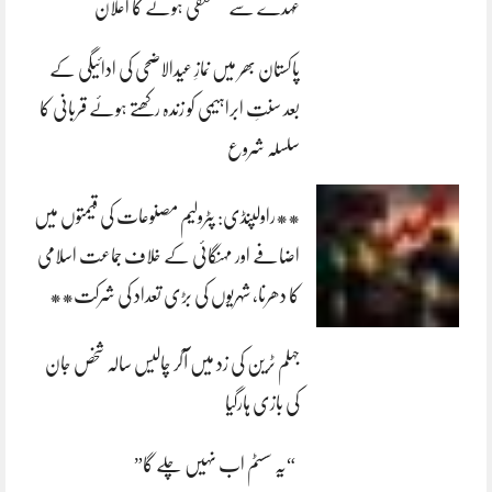
عہدے سے مستعفی ہونے کا اعلان
پاکستان بھر میں نمازِ عیدالاضحی کی ادائیگی کے
بعد سنتِ ابراہیمی کو زندہ رکھتے ہوئے قربانی کا
سلسلہ شروع
**راولپنڈی: پٹرولیم مصنوعات کی قیمتوں میں
اضافے اور مہنگائی کے خلاف جماعت اسلامی
کا دھرنا، شہریوں کی بڑی تعداد کی شرکت**
جہلم ٹرین کی زد میں آکر چالیس سالہ شخص جان
کی بازی ہارگیا
“یہ سسٹم اب نہیں چلے گا”