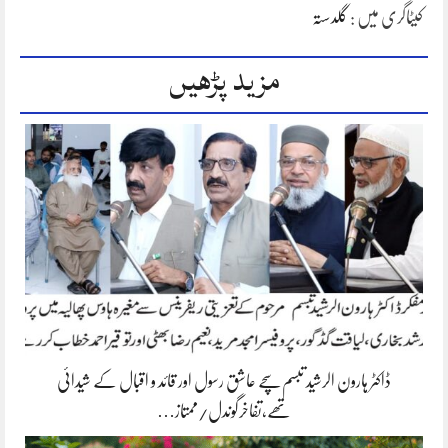
کیٹاگری میں :
گلدستہ
مزید پڑھیں
ڈاکٹر ہارون الرشید تبسم سچے عاشق رسول اور قائد و اقبال کے شیدائی
تھے،تفاخرگوندل/ممتاز…