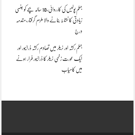
جہلم پولیس کی کارروائی،10 سالہ بچے کو جنسی
زیادتی کا نشانہ بنانے والا ملزم گرفتار،مقدمہ
درج
جہلم رکشہ اور ٹریلر میں تصادم رکشہ ڈرائیور اور
ایک عورت زخمی ٹریلر کا ڈرائیور فرار ہونے
میں کامیاب