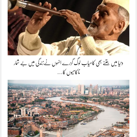
دنیا میں جتنے بھی کامیاب لوگ گزرے انہوں نےزندگی میں بے شمار
ناکامیوں کا…