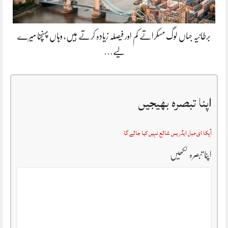
برطانیہ جہاں لوگ مسکراتے کم اور فیصلہ زیادہ کرتے ہیں، وہاں پہنچنا میرے
لیے…
اپنا تبصرہ بھیجیں
آپکا ای میل ایڈریس شائع نہیں کیا جائے گا
اپنا تبصرہ لکھیں