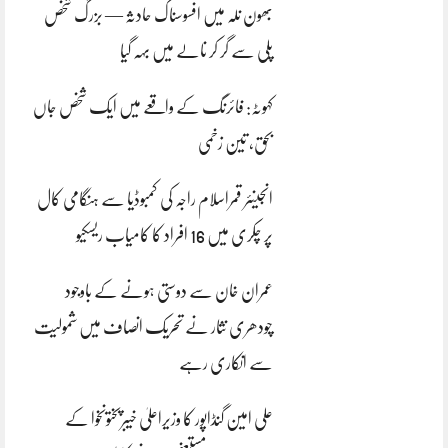
بھون نلہ میں افسوسناک حادثہ — بزرگ شخص
پلی سے گر کر نالے میں بہہ گیا
کہوٹہ: فائرنگ کے واقعے میں ایک شخص جاں
بحق، تین زخمی
انجینئر قمراسلام راجہ کی کمبوڈیا سے ہنگامی کال
پر چکری میں 16 افراد کا کامیاب ریسکیو
عمران خان سے دوستی ہونے کے باوجود
چودھری نثار نے تحریک انصاف میں شمولیت
سے انکاری رہے
علی امین گنڈاپور کا وزیراعلیٰ خیبرپختونخوا کے