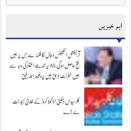
اہم خبریں
آرٹیفشل انٹلیجنس دجال کا فتنہ ہے جس پر ہمیں
فتح حاصل ہو گی،AI پر اندھے اعتماد کی وجہ سے
ہمیں خطرات لاحق ہیں پروفیسر احمد رفیق
کلرسیداں ڈکیتی‘ڈاکو1 کروڑ کے طلائی زیورات
لے اڑے