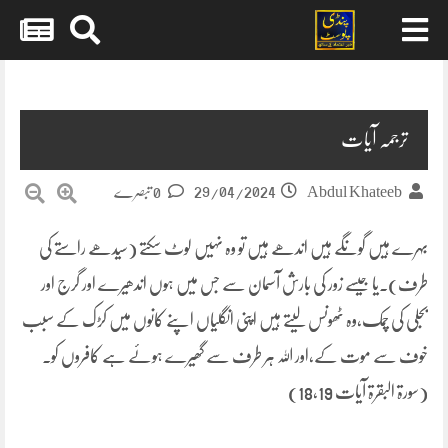
Skip
to
content
ترجمہ آیات
29/04/2024
Abdul Khateeb
0 تبصرے
بہرے ہیں گونگے ہیں اندھے ہیں تو وہ نہیں لوٹ سکتے (سیدھے راستے کی
طرف)۔یا جیسے زور کی بارش آسمان سے جس میں ہوں اندھیرے اور گرج اور
بجلی کی چمک،وہ ٹھونس لیتے ہیں اپنی انگلیاں اپنے کانوں میں کڑک کے سبب
خوف سے موت کے،اور اللہ ہر طرف سے گھیرے ہوئے ہے کافروں کو۔
(سورۃ البقرۃ آیات 18,19)