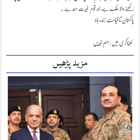
رکھنے والا ملک ہے اور قوم غیرت مند ہے ۔
پاکستان تا قیامت زندہ باد
کیٹاگری میں :
اہم خبریں
مزید پڑھیں