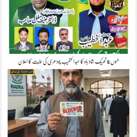
جموں 6 تحریک شاد باد کا عبدالخطیب چودھری کی حمایت کا اعلان