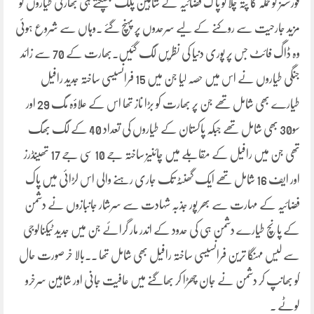
فورسسز کو حملہ کا پتہ چلا تو پا ک فضائیہ کے شاہین پلک جھپکتے ہی بھارتی طیاروں کو
مزید جارحیت سے روکنے کے لیے سرحدوں پر پہنچ گئے ۔وہاں سے شروع ہوئی
وہ ڈاگ فائٹ جس پر پوری دنیا کی نظریں لگ گئیں۔بھارت کے 70 سے زائد
جنگی طیاروں نے اس میں حصہ لیا جن میں 15 فرانسیسی ساختہ جدید رافیل
طیارے بھی شامل تھے جن پر بھارت کو بڑا ناز تھا اس کے علاؤہ مگ 29 اور
سو30 بھی شامل تھے جبکہ پاکستان کے طیاروں کی تعداد 40 کے لگ بھگ
تھی جن میں رافیل کے مقابلے میں چائنیز ساختہ جے 10 سی جے 17 تھینڈرز
اور ایف 16 شامل تھے ایک گھنٹہ تک جاری رہنے والی اس لڑائی میں پاک
فضائیہ کے مہارت سے بھر پور جذبہ شہادت سے سرشار جانبازوں نے دشمن
کے پانچ طیارے دشمن ہی کی حدود کے اندر مار گرائے جن میں جدید ٹیکنالوجی
سے لیس مہنگا ترین فرانسیسی ساختہ رافیل بھی شامل تھا ۔۔بالا خر صورت حال
کو بھانپ کر دشمن نے جان چھڑا کر بھاگنے میں عافیت جانی اور شاہین سرخرو
لوٹے ۔