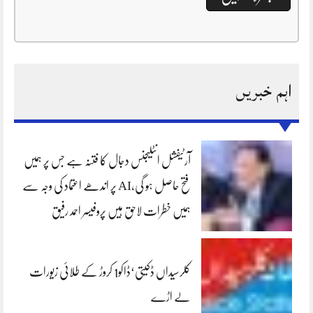
اہم خبریں
آرٹیفشل انٹلیجنس دجال کا فتنہ ہے جس پر ہمیں
فتح حاصل ہو گی،AI پر اندھے اعتماد کی وجہ سے
ہمیں خطرات لاحق ہیں پروفیسر احمد رفیق
کلرسیداں ڈکیتی‘ڈاکو1 کروڑ کے طلائی زیورات
لے اڑے