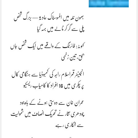
بھون نلہ میں افسوسناک حادثہ — بزرگ شخص
پلی سے گر کر نالے میں بہہ گیا
کہوٹہ: فائرنگ کے واقعے میں ایک شخص جاں
بحق، تین زخمی
انجینئر قمراسلام راجہ کی کمبوڈیا سے ہنگامی کال
پر چکری میں 16 افراد کا کامیاب ریسکیو
عمران خان سے دوستی ہونے کے باوجود
چودھری نثار نے تحریک انصاف میں شمولیت
سے انکاری رہے