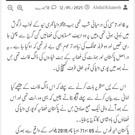
12/05/2025
Abdul Khateeb
0 تبصرے
یہ 6 اور 7 مئی کی درمیانی شب تھی جب بیشتر دنیا گہری نید کے خواب خرگوش
میں ڈوبی ہوئی تھی وہیں پر دو حریف ہمسائیوں کی فضائیں گن گرج سے پھٹی جا
رہی تھیں اور دو طرفہ ممالک کی زیادہ تر عوم بھی بے خبر تھی کہ ہو کیا رہا ہے ۔یہ
در اصل پاکستان اور بھارت کی فضائیہ کے جٹ طیاروں کی ڈاگ فائٹ تھی جس
نے بعد میں پوری دنیا کی توجہ اپنی طرف کھینچ لی۔
اس کے پس منظر پر بات کرنے سے پہلے کہ اس ڈاگ فائٹ کے پیچھے کیا
کہانی ہے بیان کرنے سے پہلے آپکو بتاتے چلیں کہ یہی وہ رات تھی اور اس
کے بعد آنے والی ایک صبح صادق جس نے پاکستان فضائیہ کو پوری دنیا کی
فضاؤں کی بادشاہی کا تاج پہنایا۔۔
پاکستان ائیر فورس نے 65 ہو 71 ہو یا پھر 2019 پلوامہ کے واقع ہے بعد کی