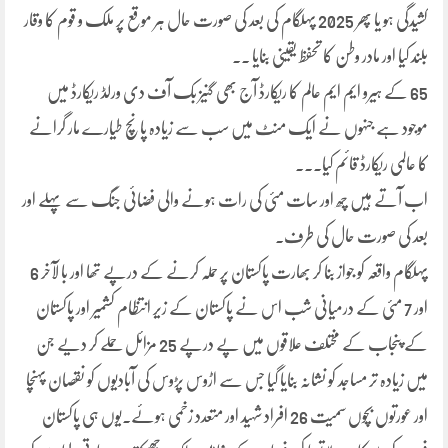
کشیدگی ہو یا پھر 2025 پہلگام کی بعد کی صورت حال ہر موقع پر ملک و قوم کا وقار
بلند کیا اور مادر وطن کا تحفظ یقینی بنایا ۔۔
65 کے ہیرو ایم ایم عالم کا ریکارڈ آج بھی گنیز بک آف دی ورلڈ ریکارڈ میں
موجود ہے جنہوں نے ایک منٹ میں سب سے زیادہ پانچ طیارے مار گرانے
کا عالمی ریکارڈ قائم کیا۔۔۔
اب آتے ہیں چھ اور سات مئی کی رات ہونے والی فضائی جنگ سے پہلے اور
بعد کی صورت حال کی طرف۔
پہلگام واقعہ کو جواز بنا کر بھارت پاکستان پر حملہ کرنے کے درپے تھا اور با لآخر 6
اور 7 مئی کے درمیانی شب اس نے پاکستان کے زیر انتظام کشمیر اور پاکستان
کے پنجاب کے مختلف علاقوں میں پے درپے 25 مزائل حملے کر دیے جن
میں زیادہ تر مساجد کو نشانہ بنایا گیا جس سے اڑوس پڑوس کی آبادیوں کو نقصان پہنچا
اور عورتوں بچوں سمیت 26 افراد شہید اور متعدد زخمی ہوئے۔یوں ہی پاکستان