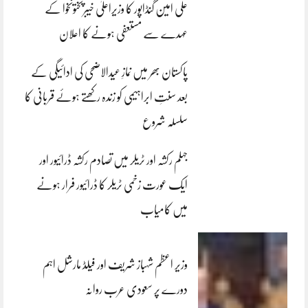
علی امین گنڈاپور کا وزیراعلیٰ خیبرپختونخوا کے
عہدے سے مستعفی ہونے کا اعلان
پاکستان بھر میں نمازِ عیدالاضحی کی ادائیگی کے
بعد سنتِ ابراہیمی کو زندہ رکھتے ہوئے قربانی کا
سلسلہ شروع
جہلم رکشہ اور ٹریلر میں تصادم رکشہ ڈرائیور اور
ایک عورت زخمی ٹریلر کا ڈرائیور فرار ہونے
میں کامیاب
وزیر اعظم شہباز شریف اور فیلڈ مارشل اہم
دورے پر سعودی عرب روانہ