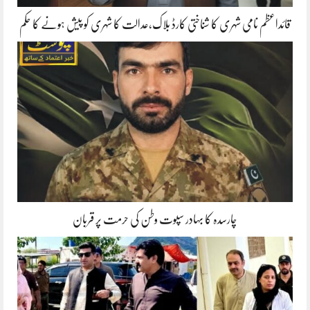
قائداعظم نامی شہری کا شناختی کارڈ بلاک،عدالت کا شہری کو پیش ہونے کا حکم
چارسدہ کا بہادر سپوت وطن کی حرمت پر قربان