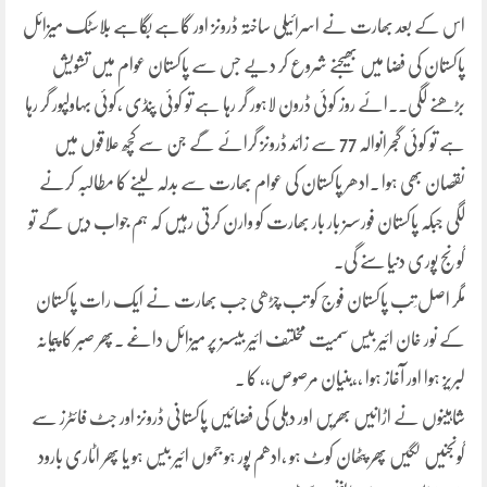
اس کے بعد بھارت نے اسرائیلی ساختہ ڈرونز اور گاہے بگاہے بلاسٹک میزائل
پاکستان کی فضا میں بھیجنے شروع کر دیے جس سے پاکستان عوام میں تشویش
بڑھنے لگی۔۔ائے روز کوئی ڈرون لاہور گر رہا ہے تو کوئی پنڈی ،کوئی بہاولپور گر رہا
ہے تو کوئی گجرانوالہ 77 سے زائد ڈرونز گرائے گے جن سے کچھ علاقوں میں
نقصان بھی ہوا ۔ادھر پاکستان کی عوام بھارت سے بدلہ لینے کا مطالبہ کرنے
لگی جبکہ پاکستان فورسسز بار بار بھارت کو وارن کرتی رہیں کہ ہم جواب دیں گے تو
گونج پوری دنیا سنے گی۔
مگر اصل َتب پاکستان فوج کو تب چڑھی جب بھارت نے ایک رات پاکستان
کے نور خان ائیر بیس سمیت مخلتف ائیر بیسسز پر میزائل داغے ۔پھر صبر کا پیمانہ
لبریز ہوا اور آغاز ہوا ،،بنیان مرصوص،، کا ۔
شاہینوں نے اڑانیں بھریں اور دہلی کی فضائیں پاکستانی ڈرونز اور جٹ فائٹرز سے
گونجنیں لگیں پھر پٹھان کوٹ ہو ،ادھم پور ہو جموں ائیر بیس ہو یا پھر اٹاری بارود