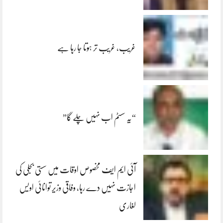
غریب، غریب تر ہوتا جا رہا ہے
“یہ سسٹم اب نہیں چلے گا”
آئی ایم ایف مخصوص اوقات میں سستی بجلی کی
اجازت نہیں دے رہا، وفاقی وزیر توانائی اویس
لغاری