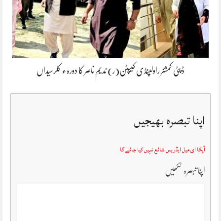
ڈپٹی کمشنر راولپنڈی کیپٹن(ر) ندیم ناصر کا دورہء کلرسیداں
اپنا تبصرہ بھیجیں
آپکا ای میل ایڈریس شائع نہیں کیا جائے گا
اپنا تبصرہ لکھیں