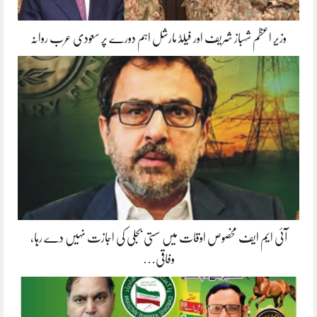
وزیر اعظم شہباز شریف اور فیلڈ مارشل اہم دورے پر سعودی عرب روانہ
آئی ایم ایف مخصوص اوقات میں سستی بجلی کی اجازت نہیں دے رہا،
وفاقی…