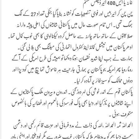
خانہ یا ایس400 ائیر ڈیفنس سسٹم
چن چن کر ائیر بیس اور فوجی تنصیبات کو نشانہ بنایا گیا جنکی تعداد 27 کے لگ
بھگ تھی۔ اس تمام صورت حال میں پاکستانی شاہینوں کی اعلی پیشہ وارانہ
صلاحیتوں کے ساتھ ساتھ چائنہ سے حاصل کردہ ٹیکنالوجی کا بھی خوب کمال تھا۔
ادھر پاکستان میں نیشنل کمانڈ اینڈ کنٹرول اتھارٹی کی میٹنگ بھی بلا لی گئی۔
بھارت نے جب اپنا شدید نقصان ہوتا دیکھا تو ہمیشہ کی طرح امریکی کے آگے
رونا رویا پھر امریکہ جو پاکستان پر بھارتی جارحیت ہر خاموش تھا بیچ میں کود پڑا اور
دونوں ممالک کو سسیز فائر پر آمادہ کر لیا۔
پاکستان قوم کے اندر خوشی کی لہر دوڑ گئی۔ اندرون و بیرون ملک پاکستانیوں کے
اپنے شاہینوں پر ناز کیا اور دنیا بھی پاک فورسسز کی بالعموم اور فضائیہ کی بالخصوص
متعرف ہوئی ۔
الحمد اللّٰہ ثمہ الحمد اللّٰہ ،اللہ کی ذات نے مدد فرمائی اور عزت قائم رکھی اور دشمن
سمیت دنیا بھر کو یہ پیغام ملا کہ پاکستان غریب ضرور ہے مگر خودمختار اور ایٹمی پاور