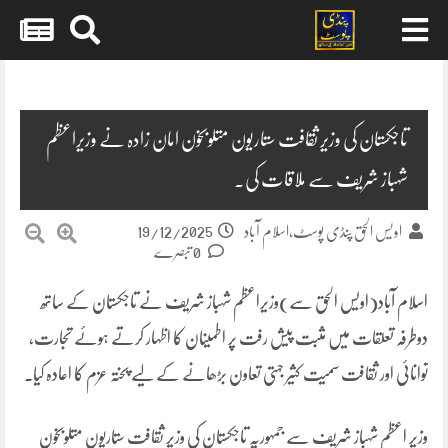
Skip
to
content
تاجکستان کی وزیر ثقافت ستاریون متلوبخون امان زادہ نے وزیراعظم
شہباز شریف سے ملاقات کی۔
19/12/2025
اویس الحق پنڈی پوسٹ،اسلام آباد
0 تبصرے
اسلام آباد(اویس الحق سے)وزیراعظم شہباز شریف نے تاجکستان کے ساتھ
دوطرفہ تعلقات میں مثبت پیش رفت پر اطمینان کا اظہار کرتے ہوئے تجارت،
توانائی اور ثقافت سمیت کثیر جہتی تعاون بڑھانے کے لیے پختہ عزم کا اعادہ کیا۔
وزیر اعظم شہباز شریف سے جمہوریہ تاجکستان کی وزیر ثقافت ستاریون متلوبخون