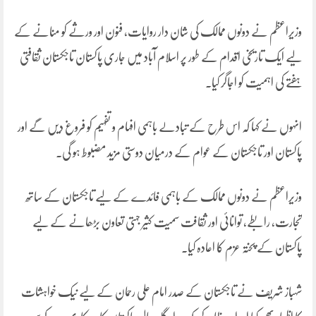
وزیراعظم نے دونوں ممالک کی شان دار روایات، فنون اور ورثے کو منانے کے
لیے ایک تاریخی اقدام کے طور پر اسلام آباد میں جاری پاکستان تاجکستان ثقافتی
ہفتے کی اہمیت کو اجاگر کیا۔
انہوں نے کہا کہ اس طرح کے تبادلے باہمی افہام و تفہیم کو فروغ دیں گے اور
پاکستان اور تاجکستان کے عوام کے درمیان دوستی مزید مضبوط ہو گی۔
وزیراعظم نے دونوں ممالک کے باہمی فائدے کے لیے تاجکستان کے ساتھ
تجارت، رابطے، توانائی اور ثقافت سمیت کثیر جہتی تعاون بڑھانے کے لیے
پاکستان کے پختہ عزم کا اعادہ کیا۔
شہباز شریف نے تاجکستان کے صدر امام علی رحمان کے لیے نیک خواہشات