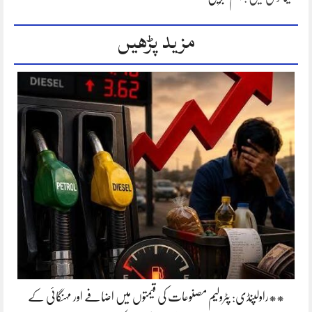
مزید پڑھیں
**راولپنڈی: پٹرولیم مصنوعات کی قیمتوں میں اضافے اور مہنگائی کے