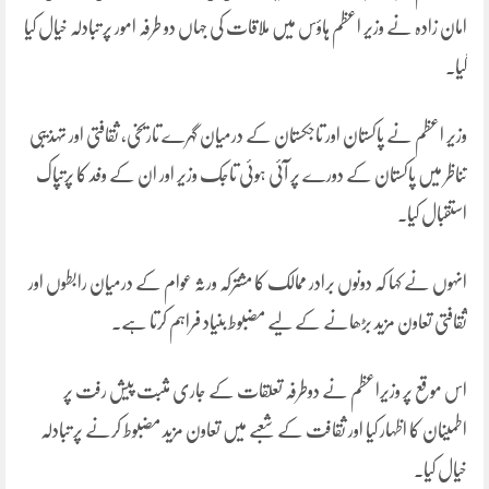
امان زادہ نے وزیر اعظم ہاؤس میں ملاقات کی جہاں دو طرفہ امور پر تبادلہ خیال کیا
گیا۔
وزیر اعظم نے پاکستان اور تاجکستان کے درمیان گہرے تاریخی، ثقافتی اور تہذیبی
تناظر میں پاکستان کے دورے پر آئی ہوئی تاجک وزیر اور ان کے وفد کا پرتپاک
استقبال کیا۔
انہوں نے کہا کہ دونوں برادر ممالک کا مشترکہ ورثہ عوام کے درمیان رابطوں اور
ثقافتی تعاون مزید بڑھانے کے لیے مضبوط بنیاد فراہم کرتا ہے۔
اس موقع پر وزیراعظم نے دوطرفہ تعلقات کے جاری مثبت پیش رفت پر
اطمینان کا اظہار کیا اور ثقافت کے شعبے میں تعاون مزید مضبوط کرنے پر تبادلہ
خیال کیا۔