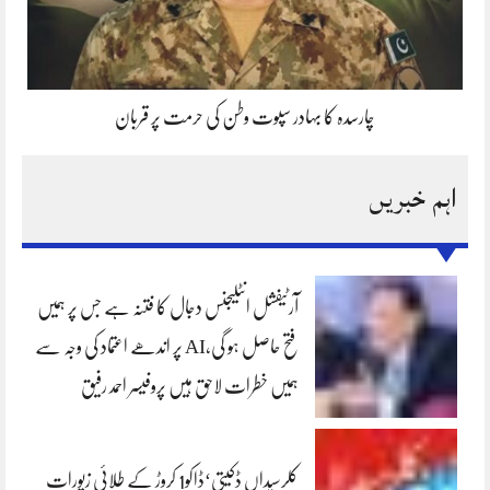
چارسدہ کا بہادر سپوت وطن کی حرمت پر قربان
اہم خبریں
آرٹیفشل انٹلیجنس دجال کا فتنہ ہے جس پر ہمیں
فتح حاصل ہو گی،AI پر اندھے اعتماد کی وجہ سے
ہمیں خطرات لاحق ہیں پروفیسر احمد رفیق
کلرسیداں ڈکیتی‘ڈاکو1 کروڑ کے طلائی زیورات