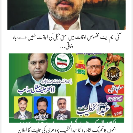
آئی ایم ایف مخصوص اوقات میں سستی بجلی کی اجازت نہیں دے رہا،
وفاقی…
جموں 6 تحریک شاد باد کا عبدالخطیب چودھری کی حمایت کا اعلان