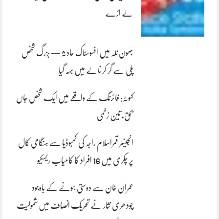
لے اڑے
بھون نلہ میں افسوسناک حادثہ — بزرگ شخص
پلی سے گر کر نالے میں بہہ گیا
کہوٹہ: فائرنگ کے واقعے میں ایک شخص جاں
بحق، تین زخمی
انجینئر قمراسلام راجہ کی کمبوڈیا سے ہنگامی کال
پر چکری میں 16 افراد کا کامیاب ریسکیو
عمران خان سے دوستی ہونے کے باوجود
چودھری نثار نے تحریک انصاف میں شمولیت