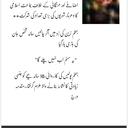
اضافے اور مہنگائی کے خلاف جماعت اسلامی
کا دھرنا، شہریوں کی بڑی تعداد کی شرکت**
جہلم ٹرین کی زد میں آکر چالیس سالہ شخص جان
کی بازی ہارگیا
“یہ سسٹم اب نہیں چلے گا”
جہلم پولیس کی کارروائی،10 سالہ بچے کو جنسی
زیادتی کا نشانہ بنانے والا ملزم گرفتار،مقدمہ
درج