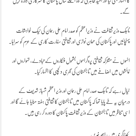
کا اظہار بھی کیا اور امید ظاہر کی کہ وہ اگلے سال پاکستان کا سرکاری دورہ کریں
گے۔
تاجک وزیر ثقافت نے وزیراعظم کو صدر امام علی رحمان کی نیک خواہشات
پہنچائیں اور پاکستان کی مہمان نوازی اور ثقافتی سفارت کاری کے عزم کو سراہا۔
انہوں نے مشترکہ ثقافتی پروگراموں بشمول فنکاروں کے تبادلے، تہواروں اور
نمائشوں میں اضافے میں تاجکستان کی گہری دلچسپی کا اظہار کیا۔
خیال رہے کہ تاجک صدر امام علی رحمان اور وزیر اعظم شہباز شریف کے
درمیان یہ طے پایا تھا کہ پاکستان میں تاجکستان کا ثقافتی ہفتہ منایا جائے گا اور
اسی تناظر میں تاجکستان کے وزیر ثقافت پاکستان کا دورہ کر رہی ہیں۔
کیٹاگری میں :
اہم خبریں