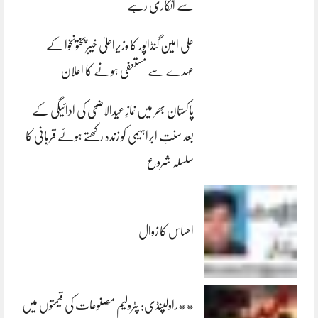
سے انکاری رہے
علی امین گنڈاپور کا وزیراعلیٰ خیبرپختونخوا کے
عہدے سے مستعفی ہونے کا اعلان
پاکستان بھر میں نمازِ عیدالاضحی کی ادائیگی کے
بعد سنتِ ابراہیمی کو زندہ رکھتے ہوئے قربانی کا
سلسلہ شروع
احساس کا زوال
**راولپنڈی: پٹرولیم مصنوعات کی قیمتوں میں