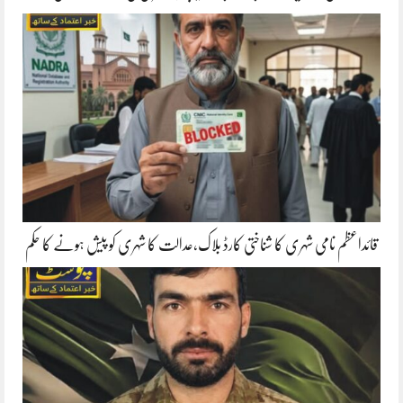
قائداعظم نامی شہری کا شناختی کارڈ بلاک،عدالت کا شہری کو پیش ہونے کا حکم