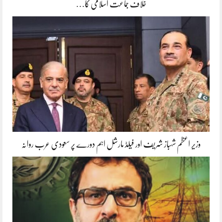
خلاف جماعت اسلامی کا…
وزیر اعظم شہباز شریف اور فیلڈ مارشل اہم دورے پر سعودی عرب روانہ