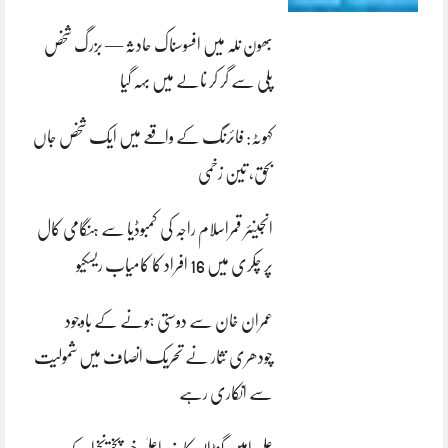
بھون نلہ میں افسوسناک حادثہ — بزرگ شخص
پلی سے گر کر نالے میں بہہ گیا
کہوٹہ: فائرنگ کے واقعے میں ایک شخص جاں
بحق، تین زخمی
انجینئر قمراسلام راجہ کی کمبوڈیا سے ہنگامی کال
پر چکری میں 16 افراد کا کامیاب ریسکیو
عمران خان سے دوستی ہونے کے باوجود
چودھری نثار نے تحریک انصاف میں شمولیت
سے انکاری رہے