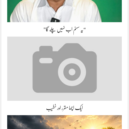
“یہ سسٹم اب نہیں چلے گا”
ایک اچھا مقرر اور خطیب