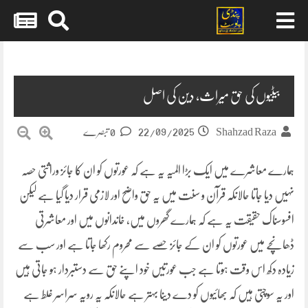
Skip
to
content
بیٹیوں کی حق میراث، دین کی اصل
22/09/2025
Shahzad Raza
0 تبصرے
ہمارے معاشرے میں ایک بڑا المیہ یہ ہے کہ عورتوں کو ان کا جائز وراثتی حصہ
نہیں دیا جاتا حالانکہ قرآن و سنت میں یہ حق واضح اور لازمی قرار دیا گیا ہے لیکن
افسوسناک حقیقت یہ ہے کہ ہمارے گھروں میں، خاندانوں میں اور معاشرتی
ڈھانچے میں عورتوں کو ان کے جائز حصے سے محروم رکھا جاتا ہے اور سب سے
زیادہ دکھ اس وقت ہوتا ہے جب عورتیں خود اپنے حق سے دستبردار ہو جاتی ہیں
اور یہ سوچتی ہیں کہ بھائیوں کو دے دینا بہتر ہے حالانکہ یہ رویہ سراسر غلط ہے