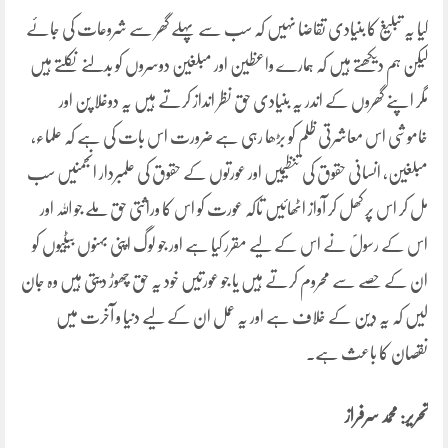
کیا یہ تبلیغ کا بنیادی تقاضا نہیں کہ سب سے پہلے گھر سے شروعات کی جائے
لیکن ہم دیکھتے ہیں کہ ہمارے واعظین اور مبلغین دوسروں کو بدلنے نکلتے ہیں
مگر اپنے گھروں کے اندر یہ بنیادی حق نظر انداز کرتے ہیں یہ دوغلا پن اور
خاموشی اس معاشرتی ظلم کو بڑھا رہی ہے ضرورت اس بات کی ہے کہ علماء،
مبلغین، انسانی حقوق کی تنظیمیں اور عورتوں کے حقوق کی علمبردار انجمنیں سب
مل کر اس پر کھل کر آواز اٹھائیں تاکہ عورت کو اس کا وراثتی حق ملے جو اللہ اور
اس کے رسولؐ نے اس کے لیے مقرر کیا ہے اور جو لوگ اپنی بہنوں بیٹیوں کو
ان کے حصے سے محروم کرتے ہیں یا جو عورتیں خود یہ حق چھوڑ دیتی ہیں وہ جان
لیں کہ یہ دین کے خلاف ہے اور یہ عمل ان کے لیے دنیا و آخرت میں
نقصان کا باعث ہے۔
تحریر: محمد سرفراز