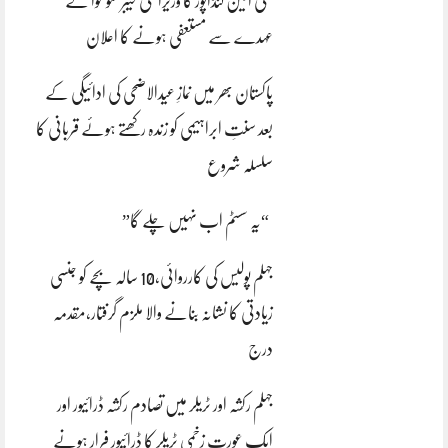
علی امین گنڈاپور کا وزیراعلیٰ خیبرپختونخوا کے
عہدے سے مستعفی ہونے کا اعلان
پاکستان بھر میں نمازِ عیدالاضحی کی ادائیگی کے
بعد سنتِ ابراہیمی کو زندہ رکھتے ہوئے قربانی کا
سلسلہ شروع
“یہ سسٹم اب نہیں چلے گا”
جہلم پولیس کی کارروائی،10 سالہ بچے کو جنسی
زیادتی کا نشانہ بنانے والا ملزم گرفتار،مقدمہ
درج
جہلم رکشہ اور ٹریلر میں تصادم رکشہ ڈرائیور اور
ایک عورت زخمی ٹریلر کا ڈرائیور فرار ہونے