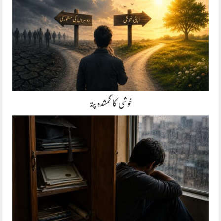
خوشی کا گمشدہ پتہ