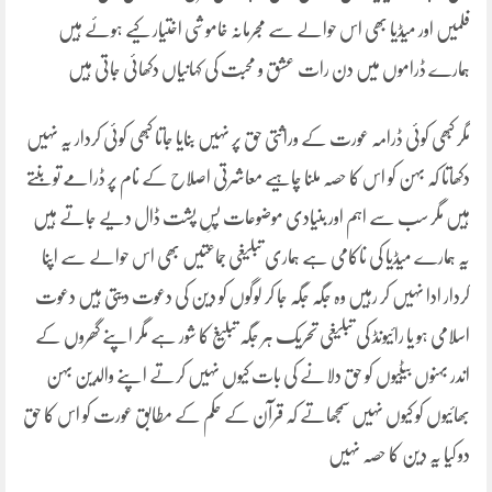
فلمیں اور میڈیا بھی اس حوالے سے مجرمانہ خاموشی اختیار کیے ہوئے ہیں
ہمارے ڈراموں میں دن رات عشق و محبت کی کہانیاں دکھائی جاتی ہیں
مگر کبھی کوئی ڈرامہ عورت کے وراثتی حق پر نہیں بنایا جاتا کبھی کوئی کردار یہ نہیں
دکھاتا کہ بہن کو اس کا حصہ ملنا چاہیے معاشرتی اصلاح کے نام پر ڈرامے تو بنتے
ہیں مگر سب سے اہم اور بنیادی موضوعات پسِ پشت ڈال دیے جاتے ہیں
یہ ہمارے میڈیا کی ناکامی ہے ہماری تبلیغی جماعتیں بھی اس حوالے سے اپنا
کردار ادا نہیں کر رہیں وہ جگہ جگہ جا کر لوگوں کو دین کی دعوت دیتی ہیں دعوت
اسلامی ہو یا رائیونڈ کی تبلیغی تحریک ہر جگہ تبلیغ کا شور ہے مگر اپنے گھروں کے
اندر بہنوں بیٹیوں کو حق دلانے کی بات کیوں نہیں کرتے اپنے والدین بہن
بھائیوں کو کیوں نہیں سمجھاتے کہ قرآن کے حکم کے مطابق عورت کو اس کا حق
دو کیا یہ دین کا حصہ نہیں