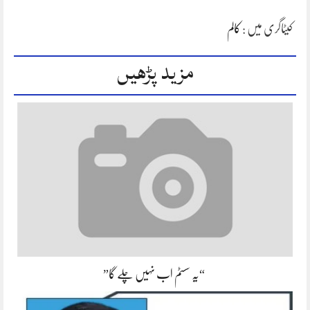
کیٹاگری میں :
کالم
مزید پڑھیں
“یہ سسٹم اب نہیں چلے گا”