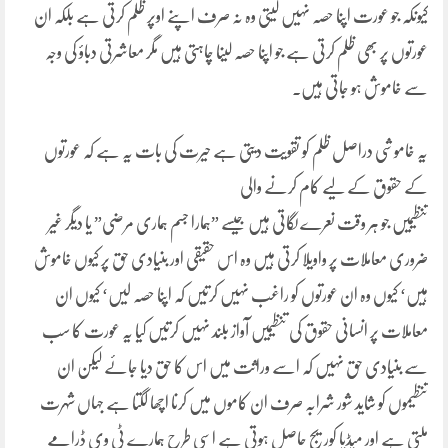
کیونکہ جو عورت اپنا حصہ نہیں لیتی وہ نہ صرف اپنے اوپر ظلم کرتی ہے بلکہ ان
عورتوں پر بھی ظلم کرتی ہے جو اپنا حصہ لینا چاہتی ہیں مگر معاشرتی دباؤ کی وجہ
سے خاموش ہو جاتی ہیں۔
یہ خاموشی دراصل ظلم کو تقویت دیتی ہے حیرت کی بات یہ ہے کہ عورتوں
کے حقوق کے لیے کام کرنے والی
تنظیمیں جو ہر وقت نعرے لگاتی ہیں جیسے ”ہمارا جسم ہماری مرضی” یا دیگر غیر
ضروری معاملات پر واویلا کرتی ہیں وہ اس حقیقی اور بنیادی حق پر کیوں خاموش
ہیں‘ کیوں وہ ان عورتوں کو راغب نہیں کرتیں کہ اپنا حصہ لیں‘ کیوں ان
معاملات پر انسانی حقوق کی تنظیمیں آواز بلند نہیں کرتیں کیا یہ عورت کا سب
سے بنیادی حق نہیں کہ اسے وراثت میں اس کا حق دیا جائے لیکن ان
تنظیموں کو شاید شور شرابہ صرف ان کاموں میں کرنا اچھا لگتا ہے جہاں شہرت
ملتی ہے اور میڈیا کوریج حاصل ہوتی ہے اسی طرح ہمارے ٹی وی ڈرامے