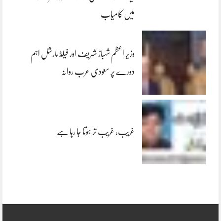
میں کامیاب
وزیر اعظم شہباز شریف اور فیلڈ مارشل اہم
دورے پر سعودی عرب روانہ
غریب، غریب تر ہوتا جا رہا ہے