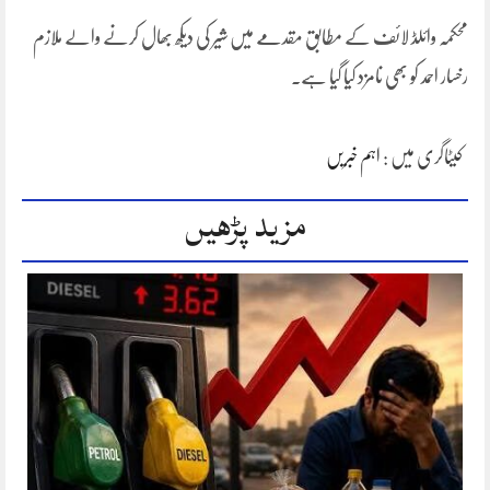
محکمہ وائلڈ لائف کے مطابق مقدمے میں شیر کی دیکھ بھال کرنے والے ملازم
رخسار احمد کو بھی نامزد کیا گیا ہے۔
کیٹاگری میں :
اہم خبریں
مزید پڑھیں