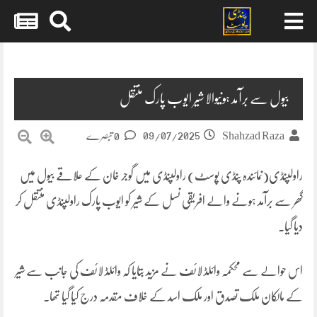
Skip
to
content
بیول سے برآمد ہونیوالا شیر ایوب پارک منتقل
09/07/2025
Shahzad Raza
0 تبصرے
راولپنڈی(نمائندہ پنڈی پوسٹ) راولپنڈی میں گوجر خان کے علاقے بیول میں
گھر سے برآمد ہونے والے افریقی نسل کے شیر کو ایوب پارک راولپنڈی منتقل کر
دیا گیا۔
اس حوالے سے محکمہ وائلڈ لائف نے مزید بتایا کہ وائلڈ لائف کی جانب سے شیر
کے مالکان ملک تصدق اور ملک اسد کے خلاف مقدمہ درج کیا گیا تھا۔