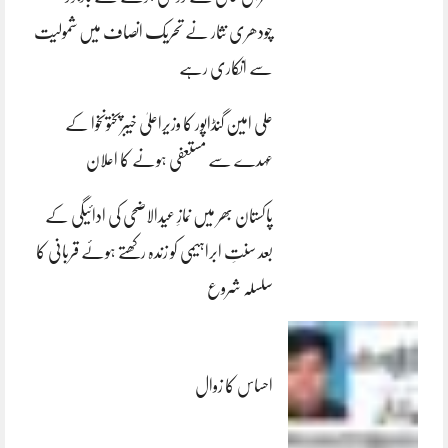
چودھری نثار نے تحریک انصاف میں شمولیت
سے انکاری رہے
علی امین گنڈاپور کا وزیراعلیٰ خیبرپختونخوا کے
عہدے سے مستعفی ہونے کا اعلان
پاکستان بھر میں نمازِ عیدالاضحی کی ادائیگی کے
بعد سنتِ ابراہیمی کو زندہ رکھتے ہوئے قربانی کا
سلسلہ شروع
احساس کا زوال