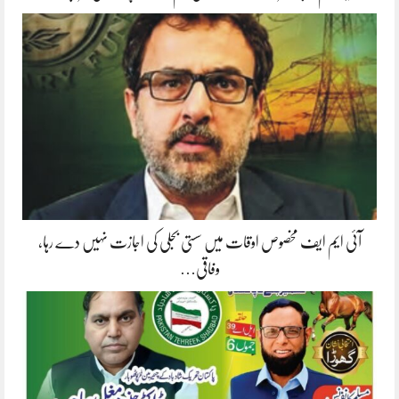
آئی ایم ایف مخصوص اوقات میں سستی بجلی کی اجازت نہیں دے رہا،
وفاقی…