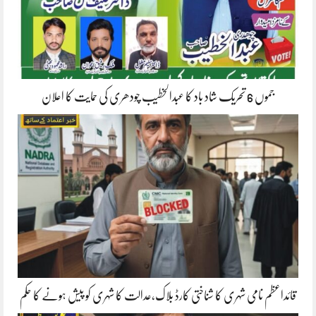
جموں 6 تحریک شاد باد کا عبدالخطیب چودھری کی حمایت کا اعلان
قائداعظم نامی شہری کا شناختی کارڈ بلاک،عدالت کا شہری کو پیش ہونے کا حکم