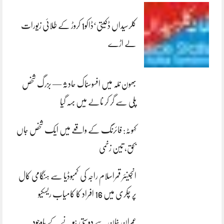
کلرسیداں ڈکیتی‘ڈاکو1 کروڑ کے طلائی زیورات
لے اڑے
بھون نلہ میں افسوسناک حادثہ — بزرگ شخص
پلی سے گر کر نالے میں بہہ گیا
کہوٹہ: فائرنگ کے واقعے میں ایک شخص جاں
بحق، تین زخمی
انجینئر قمراسلام راجہ کی کمبوڈیا سے ہنگامی کال
پر چکری میں 16 افراد کا کامیاب ریسکیو
عمران خان سے دوستی ہونے کے باوجود