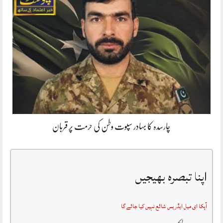
چارسدہ کا بہادر سپوت وطن کی حرمت پر قربان
اپنا تبصرہ بھیجیں
آپکا ای میل ایڈریس شائع نہیں کیا جائے گا