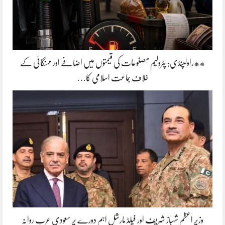
**راولپنڈی: پٹرولیم مصنوعات کی قیمتوں میں اضافے اور مہنگائی کے
خلاف جماعت اسلامی کا…
وزیر اعظم شہباز شریف اور فیلڈ مارشل اہم دورے پر سعودی عرب روانہ