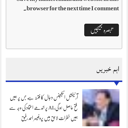
browser for the next time I comment.
اہم خبریں
آرٹیفشل انٹلیجنس دجال کا فتنہ ہے جس پر ہمیں
فتح حاصل ہو گی،AI پر اندھے اعتماد کی وجہ سے
ہمیں خطرات لاحق ہیں پروفیسر احمد رفیق