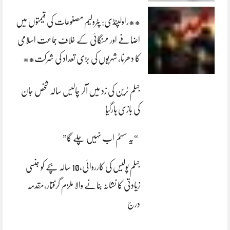
**راولپنڈی: پٹرولیم مصنوعات کی قیمتوں میں
اضافے اور مہنگائی کے خلاف جماعت اسلامی
کا دھرنا، شہریوں کی بڑی تعداد کی شرکت**
جہلم ٹرین کی زد میں آکر چالیس سالہ شخص جان
کی بازی ہارگیا
“یہ سسٹم اب نہیں چلے گا”
جہلم پولیس کی کارروائی،10 سالہ بچے کو جنسی
زیادتی کا نشانہ بنانے والا ملزم گرفتار،مقدمہ
درج